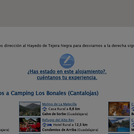
 dirección al Hayedo de Tejera Negra para desviarnos a la derecha sig
¿Has estado en este alojamiento?,
cuéntanos tu experiencia.
os a Camping Los Bonales (Cantalojas)
Molino de La Malecilla
C
Casa Rural a
6,6 km
Galve de Sorbe
(Guadalajara)
B
Refugio del Alto Rey
C
Hotel Rural a
12,5 km
ajara)
Condemios de Arriba
(Guadalajara)
M