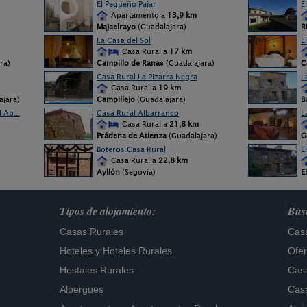
El Pequeño Pajar
E
Apartamento a
13,9 km
Majaelrayo
(Guadalajara)
R
La Casa del Sol
E
Casa Rural a
17 km
ra)
Campillo de Ranas
(Guadalajara)
C
Casa Rural La Pizarra Negra
L
Casa Rural a
19 km
ajara)
Campillejo
(Guadalajara)
B
 Ab...
Casa Rural Albarranco
L
Casa Rural a
21,8 km
Prádena de Atienza
(Guadalajara)
G
Boteros Casa Rural
E
Casa Rural a
22,8 km
Ayllón
(Segovia)
E
Tipos de alojamiento:
Búsq
Casas Rurales
Casa
Hoteles
y
Hoteles Rurales
Ofer
Hostales Rurales
Casa
Albergues
Casa