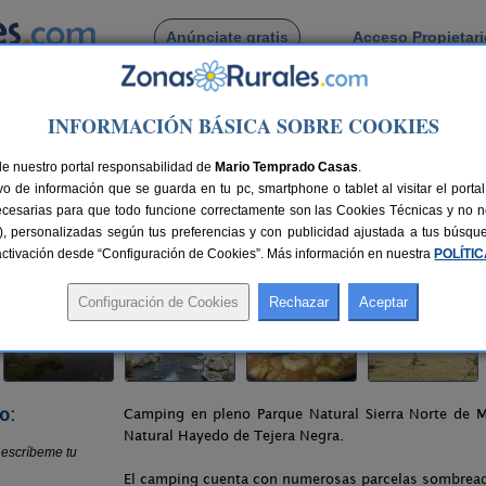
Anúnciate gratis
Acceso Propietar
Busca por pueblo
INFORMACIÓN BÁSICA SOBRE COOKIES
jara
>
Cantalojas
> Camping Los Bonales
de nuestro portal responsabilidad de
Mario Temprado Casas
.
o de información que se guarda en tu pc, smartphone o tablet al visitar el port
s (Guadalajara)
ecesarias para que todo funcione correctamente son las Cookies Técnicas y no ne
rias), personalizadas según tus preferencias y con publicidad ajustada a tus búsq
zas
97 km de Guadalajara
Compartir:
sactivación desde “Configuración de Cookies”. Más información en nuestra
POLÍTI
o:
Camping en pleno Parque Natural Sierra Norte de M
Natural Hayedo de Tejera Negra.
El camping cuenta con numerosas parcelas sombread