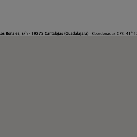
Los Bonales, s/n - 19275 Cantalojas (Guadalajara)
- Coordenadas GPS:
41º 13