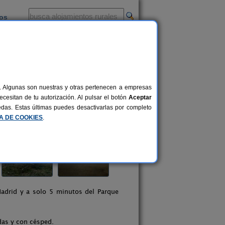
ios
-
al. Algunas son nuestras y otras pertenecen a empresas
cesitan de tu autorización. Al pulsar el botón
Aceptar
uedas. Estas últimas puedes desactivarlas por completo
CA DE COOKIES
.
adrid y a solo 5 minutos del Parque
as y con césped.