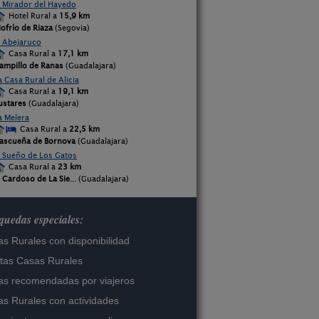
l Mirador del Hayedo
Hotel Rural a
15,9 km
iofrío de Riaza
(Segovia)
l Abejaruco
Casa Rural a
17,1 km
ampillo de Ranas
(Guadalajara)
a Casa Rural de Alicia
Casa Rural a
19,1 km
ustares
(Guadalajara)
a Melera
Casa Rural a
22,5 km
ascueña de Bornova
(Guadalajara)
l Sueño de Los Gatos
Casa Rural a
23 km
l Cardoso de La Sie
... (Guadalajara)
uedas especiales:
s Rurales con disponibilidad
tas Casas Rurales
s recomendadas por viajeros
s Rurales con actividades