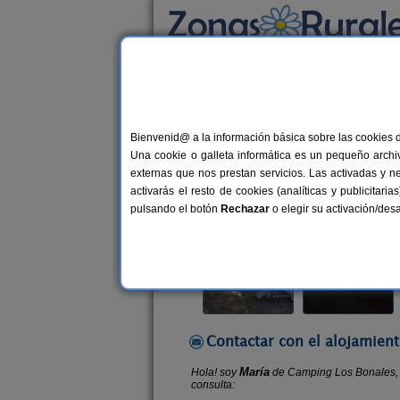
Busca por alojamiento
Alojamientos
>
Castilla-La Mancha
>
Guadala
Bienvenid@ a la información básica sobre las cookies 
Camping Los Bonales
Una cookie o galleta informática es un pequeño archiv
Camping y Bungalows en Cantaloja
externas que nos prestan servicios. Las activadas y n
activarás el resto de cookies (analíticas y publicita
Alquiler por habitaciones
200 pla
pulsando el botón
Rechazar
o elegir su activación/de
Contactar con el alojamient