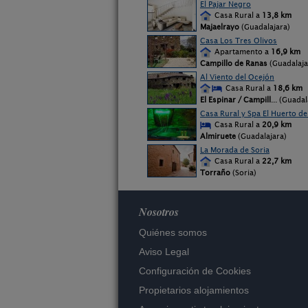
El Pajar Negro
Casa Rural a
13,8 km
Majaelrayo
(Guadalajara)
Casa Los Tres Olivos
Apartamento a
16,9 km
Campillo de Ranas
(Guadalaja
Al Viento del Ocejón
Casa Rural a
18,6 km
El Espinar / Campill
... (Guadal
Casa Rural y Spa El Huerto del
Casa Rural a
20,9 km
Almiruete
(Guadalajara)
La Morada de Soria
Casa Rural a
22,7 km
Torraño
(Soria)
Nosotros
Quiénes somos
Aviso Legal
Configuración de Cookies
Propietarios alojamientos