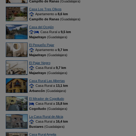
Campillo de Ranas
(Guadalajara)
Casa Los Tres Olivos
Apartamento a
8,6 km
Campillo de Ranas
(Guadalajara)
Casa del Ocejón
Casa Rural a
9,5 km
Majaelrayo
(Guadalajara)
El Pequeño Pajar
Apartamento a
9,7 km
Majaelrayo
(Guadalajara)
El Pajar Negro
Casa Rural a
9,7 km
Majaelrayo
(Guadalajara)
Casa Rural Las Albertas
Casa Rural a
13,1 km
Arbancón
(Guadalajara)
El Mirador de Cogolludo
Casa Rural a
15,8 km
Cogolludo
(Guadalajara)
La Casa Rural de Alicia
Casa Rural a
16,4 km
Bustares
(Guadalajara)
Casa Rural Amelia