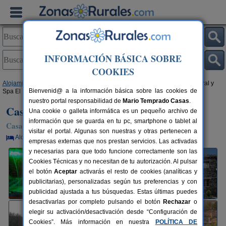
INFORMACIÓN BÁSICA SOBRE
COOKIES
Alojamientos
>
Castilla-La Mancha
>
Guadalajara
>
Almiruete
> Casa Rural y
Bienvenid@ a la información básica sobre las cookies de
Spa El Huerto del Abuelo
nuestro portal responsabilidad de
Mario Temprado Casas
.
Casa Rural y Spa El Huerto del Abuelo
Una cookie o galleta informática es un pequeño archivo de
información que se guarda en tu pc, smartphone o tablet al
Casa Rural en Almiruete (Guadalajara)
visitar el portal. Algunas son nuestras y otras pertenecen a
Alquiler por habitaciones
14 plazas
55 km de Guadalajara
empresas externas que nos prestan servicios. Las activadas
y necesarias para que todo funcione correctamente son las
Cookies Técnicas y no necesitan de tu autorización. Al pulsar
el botón
Aceptar
activarás el resto de cookies (analíticas y
publicitarias), personalizadas según tus preferencias y con
publicidad ajustada a tus búsquedas. Estas últimas puedes
desactivarlas por completo pulsando el botón
Rechazar
o
elegir su activación/desactivación desde “Configuración de
Cookies”. Más información en nuestra
POLÍTICA DE