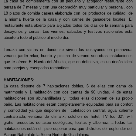
La casa se complementa con un pequeño y acogedor restaurante con
terraza de 7 mesas y con una decoración muy particular y personal, con
18 platos de comida casera elaborada con los productos de calidad, de
la misma huerta de la casa y con carnes de ganaderos locales. El
restaurante está abierto para alojados todos los dias de la semana para
desayunos y cenas. Los viernes, sábados y festivos nacionales está
abierto a todo el público al medio dia.
Terraza con vistas en donde se sirven los desayunos en primavera-
verano, jardín relax, huerto y piscina de verano son otras instalaciones
que te ofrece El Huerto del Abuelo, que en definitiva, es un rincón ideal
para parejas y escapadas románticas.
HABITACIONES
:
La casa dispone de 7 habitaciones dobles, 6 de ellas con cama de
matrimonio y 1 habitación con dos camas de 90 unidas. 4 de estas
habitaciones son abuhardilladas y todas ellas disponen de su propio
baño. Las habitaciones están completamente equipadas para su confort
y comodidad ya que disponen de calefacción central, agua caliente
centralizada, ventana de climalix, colchón de hotel, TV lcd 32”, wifi
gratis, productos de aseo ecológicos, toallas y albornoz…..Todas las
habitaciones están el piso superior para que disfrutes del esplendor del
Parque Natural de la Sierra Norte de Guadalajara.