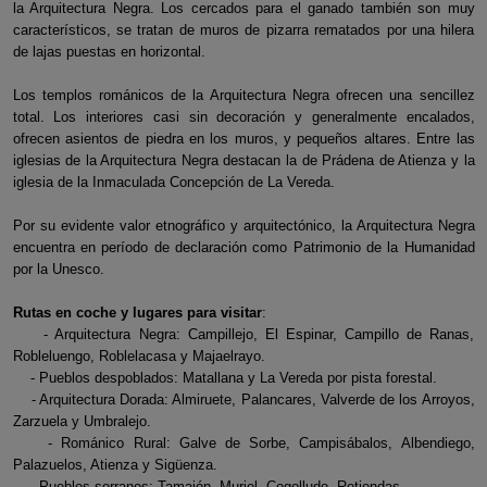
la Arquitectura Negra. Los cercados para el ganado también son muy
característicos, se tratan de muros de pizarra rematados por una hilera
de lajas puestas en horizontal.
Los templos románicos de la Arquitectura Negra ofrecen una sencillez
total. Los interiores casi sin decoración y generalmente encalados,
ofrecen asientos de piedra en los muros, y pequeños altares. Entre las
iglesias de la Arquitectura Negra destacan la de Prádena de Atienza y la
iglesia de la Inmaculada Concepción de La Vereda.
Por su evidente valor etnográfico y arquitectónico, la Arquitectura Negra
encuentra en período de declaración como Patrimonio de la Humanidad
por la Unesco.
Rutas en coche y lugares para visitar
:
- Arquitectura Negra: Campillejo, El Espinar, Campillo de Ranas,
Robleluengo, Roblelacasa y Majaelrayo.
- Pueblos despoblados: Matallana y La Vereda por pista forestal.
- Arquitectura Dorada: Almiruete, Palancares, Valverde de los Arroyos,
Zarzuela y Umbralejo.
- Románico Rural: Galve de Sorbe, Campisábalos, Albendiego,
Palazuelos, Atienza y Sigüenza.
- Pueblos serranos: Tamajón, Muriel, Cogolludo, Retiendas.