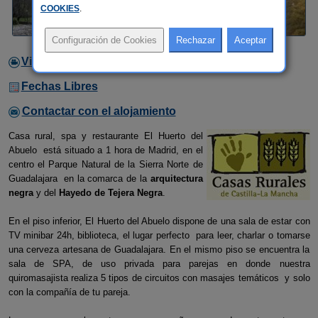
COOKIES
.
Video
Fechas Libres
Contactar con el alojamiento
Casa rural, spa y restaurante El Huerto del
Abuelo está situado a 1 hora de Madrid, en el
centro el Parque Natural de la Sierra Norte de
Guadalajara en la comarca de la
arquitectura
negra
y del
Hayedo de Tejera Negra
.
En el piso inferior, El Huerto del Abuelo dispone de una sala de estar con
TV minibar 24h, biblioteca, el lugar perfecto para leer, charlar o tomarse
una cerveza artesana de Guadalajara. En el mismo piso se encuentra la
sala de SPA, de uso privada para parejas en donde nuestra
quiromasajista realiza 5 tipos de circuitos con masajes temáticos y solo
con la compañía de tu pareja.