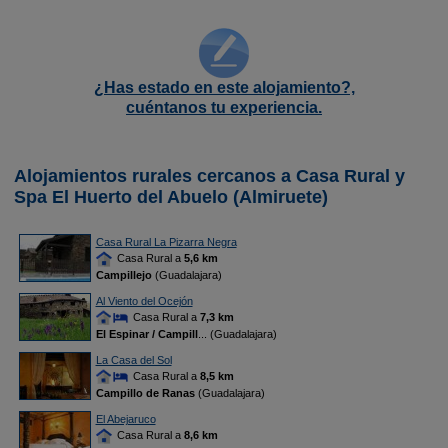
¿Has estado en este alojamiento?,
cuéntanos tu experiencia.
Alojamientos rurales cercanos a Casa Rural y
Spa El Huerto del Abuelo (Almiruete)
Casa Rural La Pizarra Negra
Casa Rural a
5,6 km
Campillejo
(Guadalajara)
Al Viento del Ocejón
Casa Rural a
7,3 km
El Espinar / Campill
... (Guadalajara)
La Casa del Sol
Casa Rural a
8,5 km
Campillo de Ranas
(Guadalajara)
El Abejaruco
Casa Rural a
8,6 km