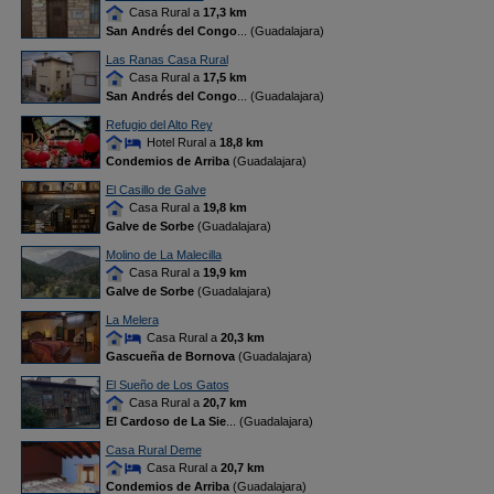
Casa Rural a
17,3 km
San Andrés del Congo
... (Guadalajara)
Las Ranas Casa Rural
Casa Rural a
17,5 km
San Andrés del Congo
... (Guadalajara)
Refugio del Alto Rey
Hotel Rural a
18,8 km
Condemios de Arriba
(Guadalajara)
El Casillo de Galve
Casa Rural a
19,8 km
Galve de Sorbe
(Guadalajara)
Molino de La Malecilla
Casa Rural a
19,9 km
Galve de Sorbe
(Guadalajara)
La Melera
Casa Rural a
20,3 km
Gascueña de Bornova
(Guadalajara)
El Sueño de Los Gatos
Casa Rural a
20,7 km
El Cardoso de La Sie
... (Guadalajara)
Casa Rural Deme
Casa Rural a
20,7 km
Condemios de Arriba
(Guadalajara)