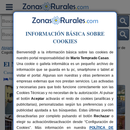
INFORMACIÓN BÁSICA SOBRE
COOKIES
Alojamientos
>
Castilla-La Mancha
>
Guadalajara
>
Cogolludo
> El Mirador de
Bienvenid@ a la información básica sobre las cookies de
Cogolludo
nuestro portal responsabilidad de
Mario Temprado Casas
.
El Mirador de Cogolludo
Una cookie o galleta informática es un pequeño archivo de
información que se guarda en tu pc, smartphone o tablet al
Casa Rural en Cogolludo (Guadalajara)
visitar el portal. Algunas son nuestras y otras pertenecen a
Alquiler por habitaciones
12+3 plazas
37 km de Guadalajara
empresas externas que nos prestan servicios. Las activadas
y necesarias para que todo funcione correctamente son las
Cookies Técnicas y no necesitan de tu autorización. Al pulsar
el botón
Aceptar
activarás el resto de cookies (analíticas y
publicitarias), personalizadas según tus preferencias y con
publicidad ajustada a tus búsquedas. Estas últimas puedes
desactivarlas por completo pulsando el botón
Rechazar
o
elegir su activación/desactivación desde “Configuración de
Cookies”. Más información en nuestra
POLÍTICA DE