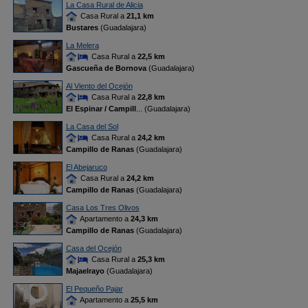
La Casa Rural de Alicia
Casa Rural a
21,1 km
Bustares
(Guadalajara)
La Melera
Casa Rural a
22,5 km
Gascueña de Bornova
(Guadalajara)
Al Viento del Ocejón
Casa Rural a
22,8 km
El Espinar / Campill
... (Guadalajara)
La Casa del Sol
Casa Rural a
24,2 km
Campillo de Ranas
(Guadalajara)
El Abejaruco
Casa Rural a
24,2 km
Campillo de Ranas
(Guadalajara)
Casa Los Tres Olivos
Apartamento a
24,3 km
Campillo de Ranas
(Guadalajara)
Casa del Ocejón
Casa Rural a
25,3 km
Majaelrayo
(Guadalajara)
El Pequeño Pajar
Apartamento a
25,5 km