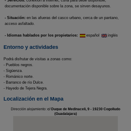
- Servicios:
conexión a internet, cuna para bebé disponible,
documentación disponible sobre la zona, se sirven desayunos.
- Situación:
en las afueras del casco urbano, cerca de un pantano,
acceso asfaltado.
- Idiomas hablados por los propietarios:
español
inglés
Entorno y actividades
Podrá disfrutar de visitas a zonas como:
- Pueblos negros.
- Sigüenza.
- Románico norte.
- Barranco de río Dulce.
- Hayedo de Tejera Negra.
Localización en el Mapa
Dirección alojamiento:
c/ Duque de Medinaceli, 9 - 19230 Cogolludo
(Guadalajara)