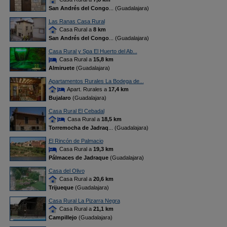
San Andrés del Congo
... (Guadalajara)
Las Ranas Casa Rural
Casa Rural a
8 km
San Andrés del Congo
... (Guadalajara)
Casa Rural y Spa El Huerto del Ab...
Casa Rural a
15,8 km
Almiruete
(Guadalajara)
Apartamentos Rurales La Bodega de...
Apart. Rurales a
17,4 km
Bujalaro
(Guadalajara)
Casa Rural El Cebadal
Casa Rural a
18,5 km
Torremocha de Jadraq
... (Guadalajara)
El Rincón de Palmacio
Casa Rural a
19,3 km
Pálmaces de Jadraque
(Guadalajara)
Casa del Olivo
Casa Rural a
20,6 km
Trijueque
(Guadalajara)
Casa Rural La Pizarra Negra
Casa Rural a
21,1 km
Campillejo
(Guadalajara)