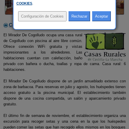
COOKIES
.
Contactar con el alojamiento
El Mirador De Cogolludo ocupa una casa rural
de Cogolludo con piscina al aire libre común.
Ofrece conexión WiFi gratuita y vistas
impresionantes a los alrededores. Las
habitaciones cuentan con calefacción, baño
privado con bañera o ducha, toallas y ropa de cama. Casa rural: 6
habitaciones.
El Mirador De Cogolludo dispone de un jardín amueblado extenso con
zona de barbacoa. Para reservas en julio y agosto, los huéspedes tienen
acceso gratuito a la piscina municipal. El establecimiento también
dispone de una cocina compartida, un salón y aparcamiento privado
gratuito.
El último fin de semana de noviembre, el establecimiento organiza una
excursión para recoger setas y una cena en la que los huéspedes
pueden comer las setas que han recogido ellos mismos en los bosques