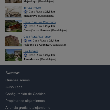
Majaelrayo
(Guadalajara)
El Pajar Negro
Casa Rural a
25,6 km
Majaelrayo
(Guadalajara)
Casa Rural Los Chorrones
Casa Rural a
25,7 km
Castejón de Henares
(Guadalajara)
Casa Rural Albarranco
Casa Rural a
26,4 km
Prádena de Atienza
(Guadalajara)
Los Trigales
Casa Rural a
27,2 km
Almadrones
(Guadalajara)
Nosotros
Quiénes somos
Aviso Legal
Configuración de Cookies
Propietarios alojamientos
Anuncia gratis tu alojamiento