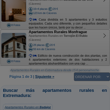
(Cáceres)
16+4 plazas
29 €
123 km de Cáceres
Casa dividida en 5 apartamentos y 3 estudios
equipados. Cada uno diferente, y con pequeños detalles
8 Fotos
que les hacen únicos, tanto por su decor ...
Apartamentos Rurales Monfrague
Apartamentos Rurales en
Torrejón El Rubio
(Cáceres)
28 plazas
20 €
55 km de Cáceres
Edificio de nueva construcción de dos plantas, con
4 apartamentos exteriores de dos habitaciones y 2
8 Fotos
apartamentos abuhardillados con una cap ...
Apartamentos Rurales en Extremadura
desde
15
€ persona/noche.
Página 1 de 3
|
Siguiente »
Buscar más apartamentos rurales en
Extremadura:
Apartamentos Rurales en
Badajoz