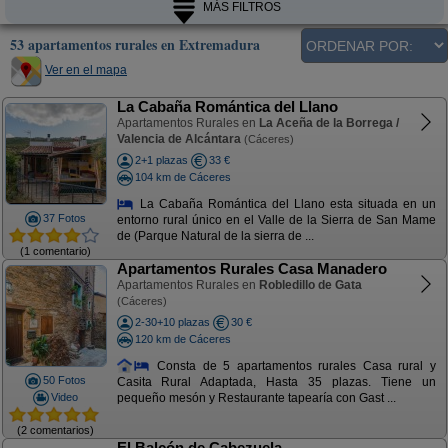
MÁS FILTROS
53 apartamentos rurales en Extremadura
Ver en el mapa
La Cabaña Romántica del Llano
Apartamentos Rurales en
La Aceña de la Borrega /
Valencia de Alcántara
(Cáceres)
2+1 plazas
33 €
104 km de Cáceres
La Cabaña Romántica del Llano esta situada en un
37 Fotos
entorno rural único en el Valle de la Sierra de San Mame
de (Parque Natural de la sierra de ...
(1 comentario)
Apartamentos Rurales Casa Manadero
Apartamentos Rurales en
Robledillo de Gata
(Cáceres)
2-30+10 plazas
30 €
120 km de Cáceres
Consta de 5 apartamentos rurales Casa rural y
50 Fotos
Casita Rural Adaptada, Hasta 35 plazas. Tiene un
Video
pequeño mesón y Restaurante tapearía con Gast ...
(2 comentarios)
El Balcón de Cabezuela