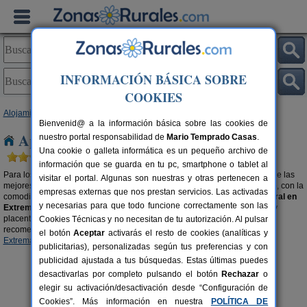
INFORMACIÓN BÁSICA SOBRE
COOKIES
Alojamientos
>
Apartamentos Rurales
> Extremadura
Bienvenid@ a la información básica sobre las cookies de
Apartamentos Rurales en Extremadura
nuestro portal responsabilidad de
Mario Temprado Casas
.
Una cookie o galleta informática es un pequeño archivo de
información que se guarda en tu pc, smartphone o tablet al
Para los amantes al turismo rural, este tipo de alojamiento es elegir una de las
visitar el portal. Algunas son nuestras y otras pertenecen a
mejores opciones para disfrutar de un ambiente natural, idílico y tranquilo, con la
empresas externas que nos prestan servicios. Las activadas
comodidad de estar como en tu propia casa.
Alquilar un apartamento rural en
y necesarias para que todo funcione correctamente son las
Extremadura
es la mejor manera disfrutar de una escapada económica y
placentera para conseguir unas vacaciones de ensueño. También te
Cookies Técnicas y no necesitan de tu autorización. Al pulsar
recomendamos buscar en nuestra selección de
Complejos Rurales en
el botón
Aceptar
activarás el resto de cookies (analíticas y
Extremadura
.
publicitarias), personalizadas según tus preferencias y con
publicidad ajustada a tus búsquedas. Estas últimas puedes
desactivarlas por completo pulsando el botón
Rechazar
o
elegir su activación/desactivación desde “Configuración de
Cookies”. Más información en nuestra
POLÍTICA DE