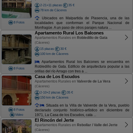
2-21+11 plazas
35 €
78 km de Cáceres
Ubicados en Malpartida de Plasencia, una de las
8 Fotos
localidades que conforman el Parque Nacional de
Monfragüe. A un paso de otros parajes natura ...
Apartamento Rural Los Balcones
Apartamentos Rurales en
Robledillo de Gata
(Cáceres)
15 plazas
30 €
100 km de Cáceres
Apartamentos Rural los Balcones se encuentra en
Robledillo de Gata. Edificio de arquitectura popular a las
8 Fotos
orillas del río Arrago con tres a ...
Casa de Los Escudos
Apartamentos Rurales en
Valverde de La Vera
(Cáceres)
2-10+2 plazas
35 €
150 km de Cáceres
Situada en la Villa de Valverde de la Vera, pueblo
8 Fotos
declarado conjunto histórico-artístico en diciembre de
Video
1971, La Casa de los Escudos, cata ...
El Rincón del Jerte
Apartamentos Rurales en
Rebollar / Valle del Jerte
(Cáceres)