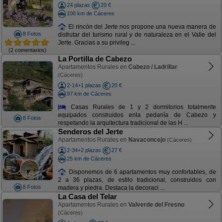
24 plazas
20 €
100 km de Cáceres
El rincón del Jerte nos propone una nueva manera de
8 Fotos
disfrutar del turismo rural y de naturaleza en el Valle del
Jerte. Gracias a su privileg ...
(2 comentarios)
La Portilla de Cabezo
Apartamentos Rurales en
Cabezo / Ladrillar
(Cáceres)
2-14+1 plazas
20 €
97 km de Cáceres
Casas Rurales de 1 y 2 dormitorios totalmente
equipados construidos enla pedanía de Cabezo y
8 Fotos
respetando la arquitectura tradicional de las H ...
Senderos del Jerte
Apartamentos Rurales en
Navaconcejo
(Cáceres)
2-34+2 plazas
27 €
25 km de Cáceres
Disponemos de 6 apartamentos muy confortables, de
2 a 36 plazas, de estilo tradicional, construidos con
8 Fotos
madera y piedra. Destaca la decoraci ...
La Casa del Telar
Apartamentos Rurales en
Valverde del Fresno
(Cáceres)