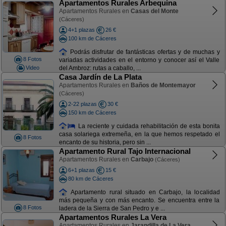
Apartamentos Rurales Arbequina
Apartamentos Rurales en
Casas del Monte
(Cáceres)
4+1 plazas
26 €
100 km de Cáceres
Podrás disfrutar de fantásticas ofertas y de muchas y
8 Fotos
variadas actividades en el entorno y conocer así el Valle
Video
del Ambroz: rutas a caballo, ...
Casa Jardín de La Plata
Apartamentos Rurales en
Baños de Montemayor
(Cáceres)
2-22 plazas
30 €
150 km de Cáceres
La reciente y cuidada rehabilitación de esta bonita
casa solariega extremeña, en la que hemos respetado el
8 Fotos
encanto de su historia, pero sin ...
Apartamento Rural Tajo Internacional
Apartamentos Rurales en
Carbajo
(Cáceres)
6+1 plazas
15 €
80 km de Cáceres
Apartamento rural situado en Carbajo, la localidad
más pequeña y con más encanto. Se encuentra entre la
8 Fotos
ladera de la Sierra de San Pedro y e ...
Apartamentos Rurales La Vera
Apartamentos Rurales en
Jarandilla de La Vera