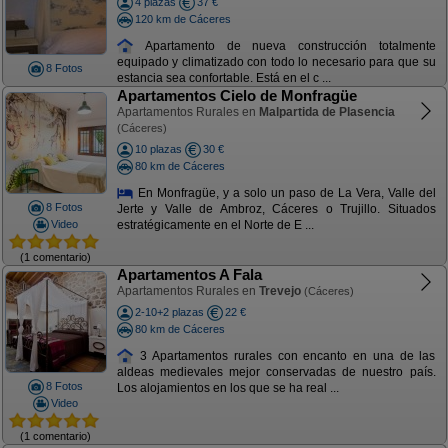
4 plazas
37 €
120 km de Cáceres
Apartamento de nueva construcción totalmente
equipado y climatizado con todo lo necesario para que su
8 Fotos
estancia sea confortable. Está en el c ...
Apartamentos Cielo de Monfragüe
Apartamentos Rurales en
Malpartida de Plasencia
(Cáceres)
10 plazas
30 €
80 km de Cáceres
En Monfragüe, y a solo un paso de La Vera, Valle del
8 Fotos
Jerte y Valle de Ambroz, Cáceres o Trujillo. Situados
Video
estratégicamente en el Norte de E ...
(1 comentario)
Apartamentos A Fala
Apartamentos Rurales en
Trevejo
(Cáceres)
2-10+2 plazas
22 €
80 km de Cáceres
3 Apartamentos rurales con encanto en una de las
aldeas medievales mejor conservadas de nuestro país.
8 Fotos
Los alojamientos en los que se ha real ...
Video
(1 comentario)