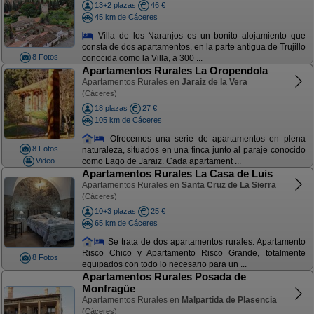
13+2 plazas
46 €
45 km de Cáceres
Villa de los Naranjos es un bonito alojamiento que
consta de dos apartamentos, en la parte antigua de Trujillo
8 Fotos
conocida como la Villa, a 300 ...
Apartamentos Rurales La Oropendola
Apartamentos Rurales en
Jaraiz de la Vera
(Cáceres)
18 plazas
27 €
105 km de Cáceres
Ofrecemos una serie de apartamentos en plena
8 Fotos
naturaleza, situados en una finca junto al paraje conocido
Video
como Lago de Jaraiz. Cada apartament ...
Apartamentos Rurales La Casa de Luis
Apartamentos Rurales en
Santa Cruz de La Sierra
(Cáceres)
10+3 plazas
25 €
65 km de Cáceres
Se trata de dos apartamentos rurales: Apartamento
Risco Chico y Apartamento Risco Grande, totalmente
8 Fotos
equipados con todo lo necesario para un ...
Apartamentos Rurales Posada de
Monfragüe
Apartamentos Rurales en
Malpartida de Plasencia
(Cáceres)