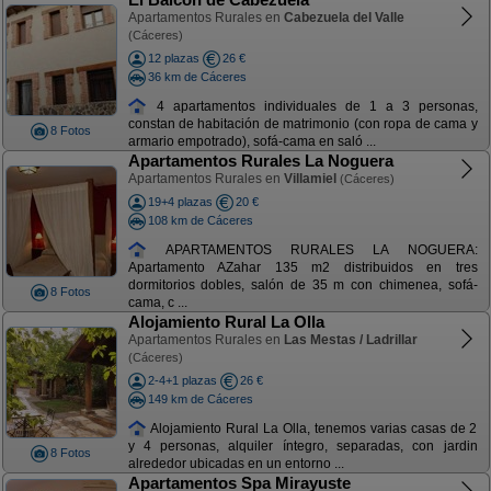
Apartamentos Rurales en
Cabezuela del Valle
(Cáceres)
12 plazas
26 €
36 km de Cáceres
4 apartamentos individuales de 1 a 3 personas,
constan de habitación de matrimonio (con ropa de cama y
8 Fotos
armario empotrado), sofá-cama en saló ...
Apartamentos Rurales La Noguera
Apartamentos Rurales en
Villamiel
(Cáceres)
19+4 plazas
20 €
108 km de Cáceres
APARTAMENTOS RURALES LA NOGUERA:
Apartamento AZahar 135 m2 distribuidos en tres
dormitorios dobles, salón de 35 m con chimenea, sofá-
8 Fotos
cama, c ...
Alojamiento Rural La Olla
Apartamentos Rurales en
Las Mestas / Ladrillar
(Cáceres)
2-4+1 plazas
26 €
149 km de Cáceres
Alojamiento Rural La Olla, tenemos varias casas de 2
y 4 personas, alquiler íntegro, separadas, con jardin
8 Fotos
alrededor ubicadas en un entorno ...
Apartamentos Spa Mirayuste