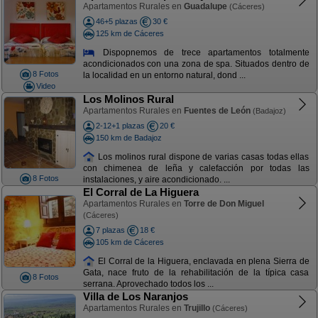
Apartamentos Rurales en
Guadalupe
(Cáceres)
46+5 plazas
30 €
125 km de Cáceres
Dispopnemos de trece apartamentos totalmente
acondicionados con una zona de spa. Situados dentro de
8 Fotos
la localidad en un entorno natural, dond ...
Video
Los Molinos Rural
Apartamentos Rurales en
Fuentes de León
(Badajoz)
2-12+1 plazas
20 €
150 km de Badajoz
Los molinos rural dispone de varias casas todas ellas
con chimenea de leña y calefacción por todas las
8 Fotos
instalaciones, y aire acondicionado. ...
El Corral de La Higuera
Apartamentos Rurales en
Torre de Don Miguel
(Cáceres)
7 plazas
18 €
105 km de Cáceres
El Corral de la Higuera, enclavada en plena Sierra de
Gata, nace fruto de la rehabilitación de la típica casa
8 Fotos
serrana. Aprovechado todos los ...
Villa de Los Naranjos
Apartamentos Rurales en
Trujillo
(Cáceres)