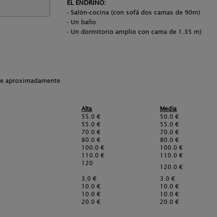
EL ENDRINO:
- Salón-cocina (con sofá dos camas de 90m)
- Un baño
- Un dormitorio amplio con cama de 1.35 m)
che aproximadamente
Alta
Media
55.0 €
50.0 €
55.0 €
55.0 €
70.0 €
70.0 €
80.0 €
80.0 €
100.0 €
100.0 €
110.0 €
110.0 €
120
120.0 €
3.0 €
3.0 €
10.0 €
10.0 €
10.0 €
10.0 €
20.0 €
20.0 €