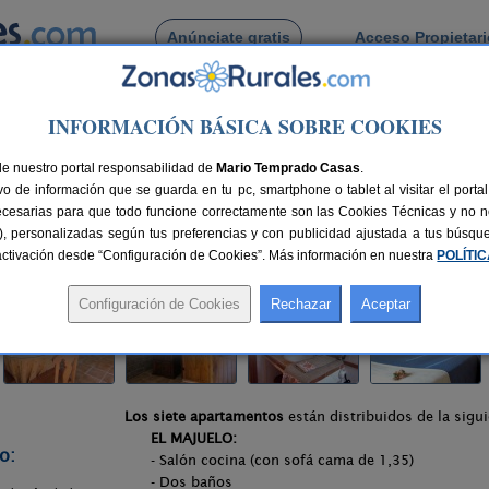
Anúnciate gratis
Acceso Propietar
Busca por pueblo
INFORMACIÓN BÁSICA SOBRE COOKIES
abal
> Apartamentos Rurales Azabal
de nuestro portal responsabilidad de
zabal
Mario Temprado Casas
.
o de información que se guarda en tu pc, smartphone o tablet al visitar el port
áceres)
ecesarias para que todo funcione correctamente son las Cookies Técnicas y no ne
rias), personalizadas según tus preferencias y con publicidad ajustada a tus búsq
nes
2-26+8 plazas
130 km de Cáceres
Compartir:
sactivación desde “Configuración de Cookies”. Más información en nuestra
POLÍTI
Los siete apartamentos
están distribuidos de la sigu
EL MAJUELO:
o:
- Salón cocina (con sofá cama de 1,35)
- Dos baños