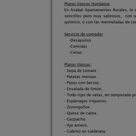
Platos típicos Hurdanos
En Azabal Apartamentos Rurales, le 
sencillos pero muy sabrosos, con un
químico, o con las mermeladas de cere
Servicio de comedor
-Desayunos
-Comidas
-Cenas
Platos típicos:
- Sopa de tomate
- Patatas meneas.
- Pipos con berzas.
- Ensalada de limón.
- Todo tipo de setas, en temporada p
- Espárragos trigueros.
- Zorongollos.
- Queso de cabra.
- Gazpacho.
- Ajo arriero.
- Cabrito en caldereta.