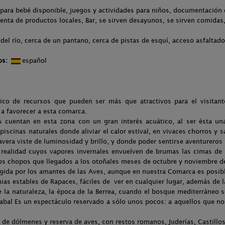
para bebé disponible, juegos y actividades para niños, documentación d
venta de productos locales, Bar, se sirven desayunos, se sirven comidas,
del río, cerca de un pantano, cerca de pistas de esquí, acceso asfaltado
os:
español
co de recursos que pueden ser más que atractivos para el visitant
 a favorecer a esta comarca.
 cuentan en esta zona con un gran interés acuático, al ser ésta u
piscinas naturales donde aliviar el calor estival, en vivaces chorros y s
vera viste de luminosidad y brillo, y donde poder sentirse aventureros
ealidad cuyos vapores invernales envuelven de brumas las cimas de 
nos chopos que llegados a los otoñales meses de octubre y noviembre de
egida por los amantes de las Aves, aunque en nuestra Comarca es posibl
nias estables de Rapaces, fáciles de ver en cualquier lugar, además de l
 la naturaleza, la época de la Berrea, cuando el bosque mediterráneo se
abal Es un espectáculo reservado a sólo unos pocos: a aquellos que no
de dólmenes y reserva de aves, con restos romanos, Juderías, Castillos