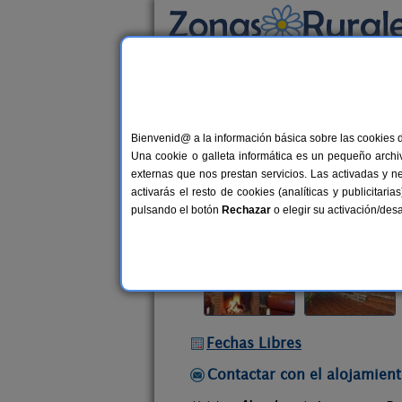
Busca por alojamiento
Alojamientos
>
Extremadura
>
Cáceres
>
Az
Bienvenid@ a la información básica sobre las cookies 
Apartamentos Rurales A
Una cookie o galleta informática es un pequeño archiv
Apartamentos Rurales en Azabal (C
externas que nos prestan servicios. Las activadas y n
activarás el resto de cookies (analíticas y publicita
Alquiler completo y por habitacio
pulsando el botón
Rechazar
o elegir su activación/de
Fechas Libres
Contactar con el alojamient