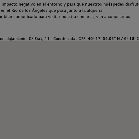
 impacto negativo en el entorno y para que nuestros huéspedes disfrut
n el Río de los Ángeles que pasa junto a la alquería.
tar bien comunicado para visitar nuestra comarca, ven a conocernos
ión alojamiento:
C/ Eras, 11
- Coordenadas GPS:
40º 17' 54.05'' N / 6º 18' 2