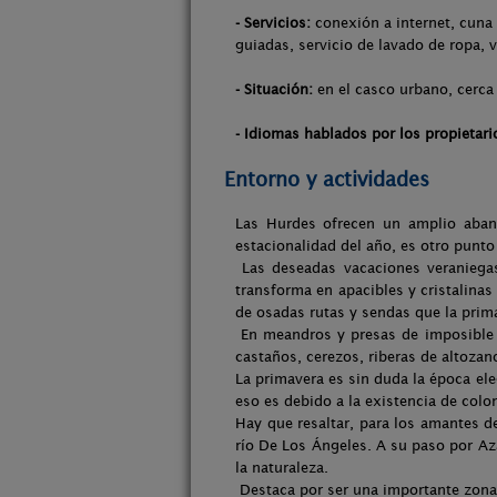
- Servicios:
conexión a internet, cuna 
guiadas, servicio de lavado de ropa, 
- Situación:
en el casco urbano, cerca 
- Idiomas hablados por los propietari
Entorno y actividades
Las Hurdes ofrecen un amplio abani
estacionalidad del año, es otro punto
Las deseadas vacaciones veraniegas
transforma en apacibles y cristalinas 
de osadas rutas y sendas que la prima
En meandros y presas de imposible r
castaños, cerezos, riberas de altoza
La primavera es sin duda la época el
eso es debido a la existencia de colo
Hay que resaltar, para los amantes de
río De Los Ángeles. A su paso por Az
la naturaleza.
Destaca por ser una importante zona 