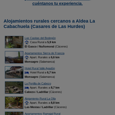
cuéntanos tu experiencia.
Alojamientos rurales cercanos a Aldea La
Cabachuela (Casares de Las Hurdes)
Las Casitas del Bodegón
Casa Rural a
5,9 km
El Gasco / Nuñomoral
(Cáceres)
Apartamentos Sierra de Francia
Apart. Rurales a
6,6 km
Monsagro
(Salamanca)
Hotel Rural Valle Agadón
Hotel Rural a
6,7 km
Monsagro
(Salamanca)
La Portilla de Cabezo
Apart. Rurales a
8,7 km
Cabezo / Ladrillar
(Cáceres)
Alojamiento Rural La Olla
Apart. Rurales a
8,8 km
Las Mestas / Ladrillar
(Cáceres)
Apartamentos Ramajal Rural