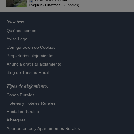
Casa Rural a
20,2 km
Ovejuela / Pinofranq
... (Cáceres)
Nosotros
Quiénes somos
Aviso Legal
Configuración de Cookies
Propietarios alojamientos
Anuncia gratis tu alojamiento
Blog de Turismo Rural
Tipos de alojamiento:
Casas Rurales
Hoteles
y
Hoteles Rurales
Hostales Rurales
Albergues
Apartamentos
y
Apartamentos Rurales