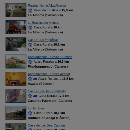
Rurality Home A La Alberca
Vivienda turística a
15,8 km
La Alberca
(Salamanca)
La Esquina de Ánimas
Casa Rural a
16 km
La Alberca
(Salamanca)
Casa Rural Espeñitas
Casa Rural a
16,1 km
La Alberca
(Salamanca)
Apartamentos Rurales El Prado
Apart. Rurales a
16,3 km
Pinofranqueado
(Cáceres)
Apartamentos Rurales Azabal
Apart. Rurales a
16,5 km
Azabal
(Cáceres)
Casa Rural Don Romualdo
Casa Rural a
17,1 km
Casar de Palomero
(Cáceres)
La Jurdana
Casa Rural a
18,1 km
Riomalo de Abajo
(Cáceres)
Casa de Las Seis Cabritas