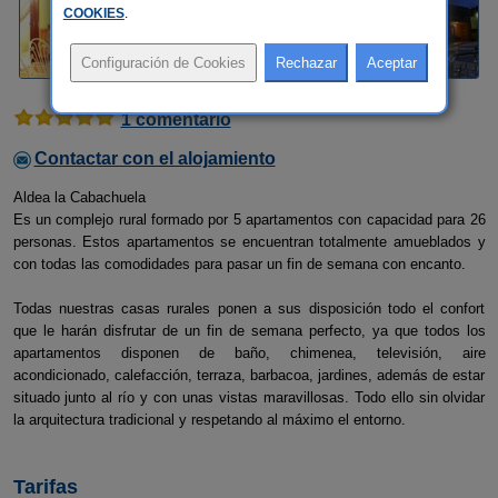
COOKIES
.
1 comentario
Contactar con el alojamiento
Aldea la Cabachuela
Es un complejo rural formado por 5 apartamentos con capacidad para 26
personas. Estos apartamentos se encuentran totalmente amueblados y
con todas las comodidades para pasar un fin de semana con encanto.
Todas nuestras casas rurales ponen a sus disposición todo el confort
que le harán disfrutar de un fin de semana perfecto, ya que todos los
apartamentos disponen de baño, chimenea, televisión, aire
acondicionado, calefacción, terraza, barbacoa, jardines, además de estar
situado junto al río y con unas vistas maravillosas. Todo ello sin olvidar
la arquitectura tradicional y respetando al máximo el entorno.
Tarifas