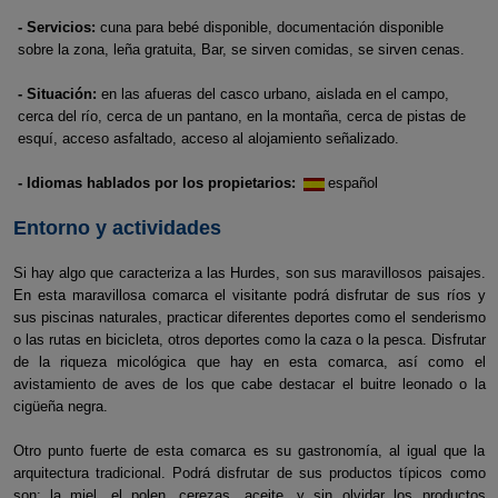
- Servicios:
cuna para bebé disponible, documentación disponible
sobre la zona, leña gratuita, Bar, se sirven comidas, se sirven cenas.
- Situación:
en las afueras del casco urbano, aislada en el campo,
cerca del río, cerca de un pantano, en la montaña, cerca de pistas de
esquí, acceso asfaltado, acceso al alojamiento señalizado.
- Idiomas hablados por los propietarios:
español
Entorno y actividades
Si hay algo que caracteriza a las Hurdes, son sus maravillosos paisajes.
En esta maravillosa comarca el visitante podrá disfrutar de sus ríos y
sus piscinas naturales, practicar diferentes deportes como el senderismo
o las rutas en bicicleta, otros deportes como la caza o la pesca. Disfrutar
de la riqueza micológica que hay en esta comarca, así como el
avistamiento de aves de los que cabe destacar el buitre leonado o la
cigüeña negra.
Otro punto fuerte de esta comarca es su gastronomía, al igual que la
arquitectura tradicional. Podrá disfrutar de sus productos típicos como
son: la miel, el polen, cerezas, aceite, y sin olvidar los productos