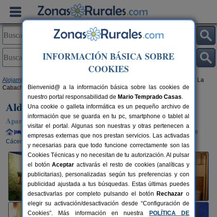
INFORMACIÓN BÁSICA SOBRE
COOKIES
Alojamientos
>
Extremadura
>
Cáceres
>
Casares de Las Hurdes
> Aldea La
Bienvenid@ a la información básica sobre las cookies de
Cabachuela
nuestro portal responsabilidad de
Mario Temprado Casas
.
Aldea La Cabachuela
Una cookie o galleta informática es un pequeño archivo de
información que se guarda en tu pc, smartphone o tablet al
Apartamentos Rurales en Casares de Las Hurdes (Cáceres)
visitar el portal. Algunas son nuestras y otras pertenecen a
Alquiler completo y por habitaciones
4-26 plazas
160 km de
empresas externas que nos prestan servicios. Las activadas
Cáceres
y necesarias para que todo funcione correctamente son las
Cookies Técnicas y no necesitan de tu autorización. Al pulsar
el botón
Aceptar
activarás el resto de cookies (analíticas y
publicitarias), personalizadas según tus preferencias y con
publicidad ajustada a tus búsquedas. Estas últimas puedes
desactivarlas por completo pulsando el botón
Rechazar
o
elegir su activación/desactivación desde “Configuración de
Cookies”. Más información en nuestra
POLÍTICA DE