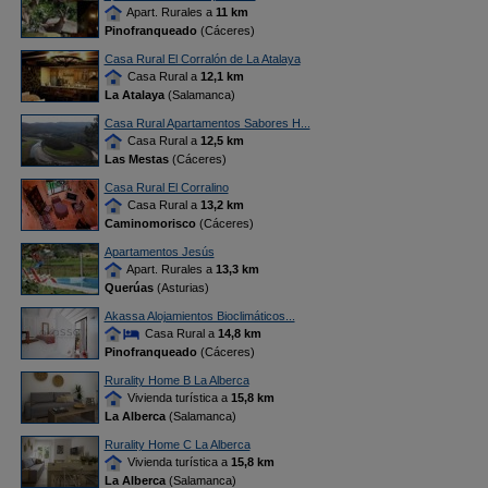
Apart. Rurales a
11 km
Pinofranqueado
(Cáceres)
Casa Rural El Corralón de La Atalaya
Casa Rural a
12,1 km
La Atalaya
(Salamanca)
Casa Rural Apartamentos Sabores H...
Casa Rural a
12,5 km
Las Mestas
(Cáceres)
Casa Rural El Corralino
Casa Rural a
13,2 km
Caminomorisco
(Cáceres)
Apartamentos Jesús
Apart. Rurales a
13,3 km
Querúas
(Asturias)
Akassa Alojamientos Bioclimáticos...
Casa Rural a
14,8 km
Pinofranqueado
(Cáceres)
Rurality Home B La Alberca
Vivienda turística a
15,8 km
La Alberca
(Salamanca)
Rurality Home C La Alberca
Vivienda turística a
15,8 km
La Alberca
(Salamanca)