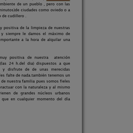
ambiente de un pueblo , pero con las
5minutos)de ciudades como oviedo o a
 de cudillero .
 positiva de la limpieza de nuestras
os y siempre le damos el máximo de
mportante a la hora de alquilar una
muy positiva de nuestra atención
(las 24 h.del dia) dispuestos a que
o y disfrute de de unas merecidas
les falte de nada.también tenemos un
y de nuestra familia pues somos fieles
eractuar con la naturaleza y al mismo
vienen de grandes núcleos urbanos
de que en cualquier momento del día