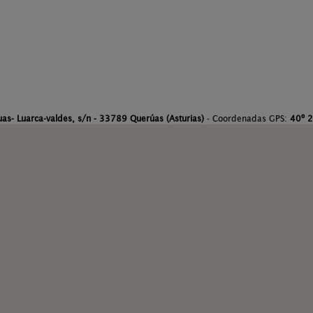
as- Luarca-valdes, s/n - 33789 Querúas (Asturias)
- Coordenadas GPS:
40º 2