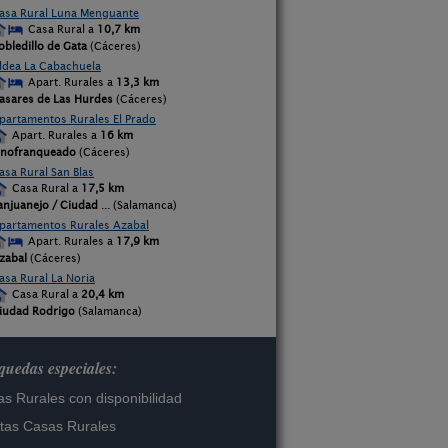
asa Rural Luna Menguante
Casa Rural a
10,7 km
obledillo de Gata
(Cáceres)
ldea La Cabachuela
Apart. Rurales a
13,3 km
asares de Las Hurdes
(Cáceres)
partamentos Rurales El Prado
Apart. Rurales a
16 km
inofranqueado
(Cáceres)
asa Rural San Blas
Casa Rural a
17,5 km
anjuanejo / Ciudad
... (Salamanca)
partamentos Rurales Azabal
Apart. Rurales a
17,9 km
zabal
(Cáceres)
asa Rural La Noria
Casa Rural a
20,4 km
iudad Rodrigo
(Salamanca)
uedas especiales:
s Rurales con disponibilidad
tas Casas Rurales