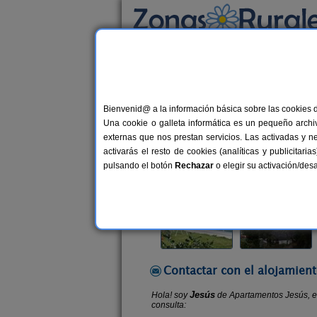
Busca por alojamiento
Alojamientos
>
Asturias
>
Querúas
> Aparta
Bienvenid@ a la información básica sobre las cookies 
Apartamentos Jesús
Una cookie o galleta informática es un pequeño archiv
Apartamentos Rurales en Querúas (
externas que nos prestan servicios. Las activadas y n
activarás el resto de cookies (analíticas y publicita
Alquiler completo
6+1 plazas
pulsando el botón
Rechazar
o elegir su activación/de
Contactar con el alojamient