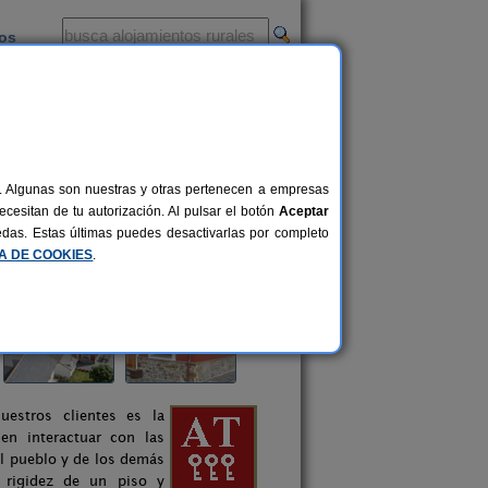
ios
-
al. Algunas son nuestras y otras pertenecen a empresas
cesitan de tu autorización. Al pulsar el botón
Aceptar
uedas. Estas últimas puedes desactivarlas por completo
CA DE COOKIES
.
uestros clientes es la
en interactuar con las
del pueblo y de los demás
 rigidez de un piso y