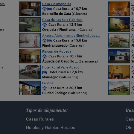
nes
Casa Cosmopolita
C
Casa Rural a
10,7 km
Robledillo de Gata
(Cáceres)
R
Casa de Las Seis Cabritas
A
Casa Rural a
12,5 km
es)
Ovejuela / Pinofranq
... (Cáceres)
C
Akassa Alojamientos Bioclimáticos...
A
Casa Rural a
15,6 km
Pinofranqueado
(Cáceres)
P
Rincón de Águeda
C
Casa Rural a
16,7 km
Águeda del Caudillo
... (Salamanca)
S
ia
Hotel Rural Valle Agadón
A
Hotel Rural a
17,6 km
Monsagro
(Salamanca)
A
La Viña
C
Casa Rural a
20,3 km
Ciudad Rodrigo
(Salamanca)
C
Tipos de alojamiento:
Búsq
Casas Rurales
Casa
Hoteles
y
Hoteles Rurales
Ofer