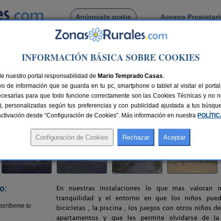
Anúnciate gratis
Acceso Propietar
Busca por pueblo
INFORMACIÓN BÁSICA SOBRE COOKIES
mentos Jesús
de nuestro portal responsabilidad de
Mario Temprado Casas
.
o de información que se guarda en tu pc, smartphone o tablet al visitar el port
Asturias)
ecesarias para que todo funcione correctamente son las Cookies Técnicas y no ne
rias), personalizadas según tus preferencias y con publicidad ajustada a tus búsq
80 km de Oviedo
Compartir:
sactivación desde “Configuración de Cookies”. Más información en nuestra
POLÍTI
o:
En nuestras instalaciones lo que mas valoran n
tranquilidad y el entorno en que los niños pued
bicicletas , la piscina , los juegos con otros niños 
apartamentos y que les permite olvidarse de la