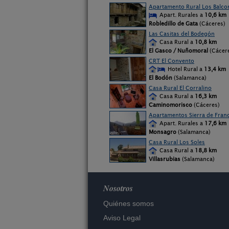
Apartamento Rural Los Balco
Apart. Rurales a
10,6 km
Robledillo de Gata
(Cáceres)
Las Casitas del Bodegón
Casa Rural a
10,8 km
El Gasco / Nuñomoral
(Cácer
CRT El Convento
Hotel Rural a
13,4 km
El Bodón
(Salamanca)
Casa Rural El Corralino
Casa Rural a
16,3 km
Caminomorisco
(Cáceres)
Apartamentos Sierra de Franc
Apart. Rurales a
17,6 km
Monsagro
(Salamanca)
Casa Rural Los Soles
Casa Rural a
18,8 km
Villasrubias
(Salamanca)
Nosotros
Quiénes somos
Aviso Legal