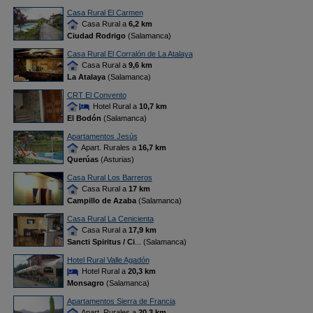
Casa Rural El Carmen
Casa Rural a
6,2 km
Ciudad Rodrigo
(Salamanca)
Casa Rural El Corralón de La Atalaya
Casa Rural a
9,6 km
La Atalaya
(Salamanca)
CRT El Convento
Hotel Rural a
10,7 km
El Bodón
(Salamanca)
Apartamentos Jesús
Apart. Rurales a
16,7 km
Querúas
(Asturias)
Casa Rural Los Barreros
Casa Rural a
17 km
Campillo de Azaba
(Salamanca)
Casa Rural La Cenicienta
Casa Rural a
17,9 km
Sancti Spiritus / Ci
... (Salamanca)
Hotel Rural Valle Agadón
Hotel Rural a
20,3 km
Monsagro
(Salamanca)
Apartamentos Sierra de Francia
Apart. Rurales a
20,3 km