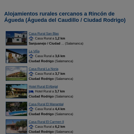
Alojamientos rurales cercanos a Rincón de
Águeda (Águeda del Caudillo / Ciudad Rodrigo)
Casa Rural San Blas
Casa Rural a
1,2 km
Sanjuanejo / Ciudad
... (Salamanca)
La Viña
Casa Rural a
3,6 km
Ciudad Rodrigo
(Salamanca)
Casa Rural La Noria
Casa Rural a
3,7 km
Ciudad Rodrigo
(Salamanca)
Hotel Rural El Abejal
Hotel Rural a
3,7 km
Ciudad Rodrigo
(Salamanca)
Casa Rural El Manantial
Casa Rural a
4,4 km
Ciudad Rodrigo
(Salamanca)
Casa Rural El Carmen II
Casa Rural a
6,2 km
Ciudad Rodrigo
(Salamanca)