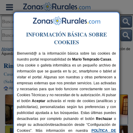
INFORMACIÓN BÁSICA SOBRE
COOKIES
Alojamientos
>
Castilla y León
>
Salamanca
>
Águeda del Caudillo
> Rincón de
Bienvenid@ a la información básica sobre las cookies de
Águeda
nuestro portal responsabilidad de
Mario Temprado Casas
.
Rincón de Águeda
Una cookie o galleta informática es un pequeño archivo de
información que se guarda en tu pc, smartphone o tablet al
Casa Rural en Águeda del Caudillo / Ciudad Rodrigo
visitar el portal. Algunas son nuestras y otras pertenecen a
(Salamanca)
empresas externas que nos prestan servicios. Las activadas
Alquiler completo
7+1 plazas
98 km de Salamanca
y necesarias para que todo funcione correctamente son las
Cookies Técnicas y no necesitan de tu autorización. Al pulsar
el botón
Aceptar
activarás el resto de cookies (analíticas y
publicitarias), personalizadas según tus preferencias y con
publicidad ajustada a tus búsquedas. Estas últimas puedes
desactivarlas por completo pulsando el botón
Rechazar
o
elegir su activación/desactivación desde “Configuración de
Cookies”. Más información en nuestra
POLÍTICA DE