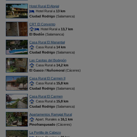
Hotel Rural El Abejal
Hotel Rural a
13 km
Ciudad Rodrigo
(Salamanca)
CRT El Convento
Hotel Rural a
13,7 km
El Bodón
(Salamanca)
Casa Rural El Manantial
Casa Rural a
14 km
Ciudad Rodrigo
(Salamanca)
Las Casitas del Bodegón
Casa Rural a
14,2 km
El Gasco / Nuñomoral
(Cáceres)
Casa Rural El Carmen II
Casa Rural a
15,8 km
Ciudad Rodrigo
(Salamanca)
Casa Rural El Carmen
Casa Rural a
15,8 km
Ciudad Rodrigo
(Salamanca)
Apartamentos Ramajal Rural
Apart. Rurales a
16,1 km
Pinofranqueado
(Cáceres)
La Portilla de Cabezo