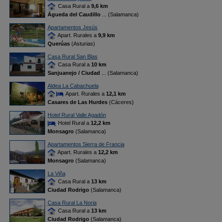
Casa Rural a
9,6 km
Águeda del Caudillo
... (Salamanca)
Apartamentos Jesús
Apart. Rurales a
9,9 km
Querúas
(Asturias)
Casa Rural San Blas
Casa Rural a
10 km
Sanjuanejo / Ciudad
... (Salamanca)
Aldea La Cabachuela
Apart. Rurales a
12,1 km
Casares de Las Hurdes
(Cáceres)
Hotel Rural Valle Agadón
Hotel Rural a
12,2 km
Monsagro
(Salamanca)
Apartamentos Sierra de Francia
Apart. Rurales a
12,2 km
Monsagro
(Salamanca)
La Viña
Casa Rural a
13 km
Ciudad Rodrigo
(Salamanca)
Casa Rural La Noria
Casa Rural a
13 km
Ciudad Rodrigo
(Salamanca)