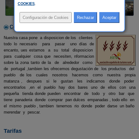
COOKIES
.
Contactar con el alojamiento
Nuestra casa pone a disposicion de los clientes
todo lo necesario para pasar uno días de
encanto, ues estamos a su total disposicion
para cualquier cosa que necesiten, nformacion
sobre la zona tanto de la de alrededor como
de portugal ,tambien les ofrecemos degustación de los productos del
pueblo de los cuales nosotros hacemos como nuestra propia
matanza , despues si le gustan les indicamos donde poder
encontrarlos ,en el pueblo hay dos bares uno de ellos con una
pequeña tienda donde pueden encontrar de todo y otro bar que
tiene panaderia donde comprar pan dulces empanadas , todo ello en
el mismo pueblo , tambien tenemos rio donde poder darse un baño
merendar y pescar.
Tarifas