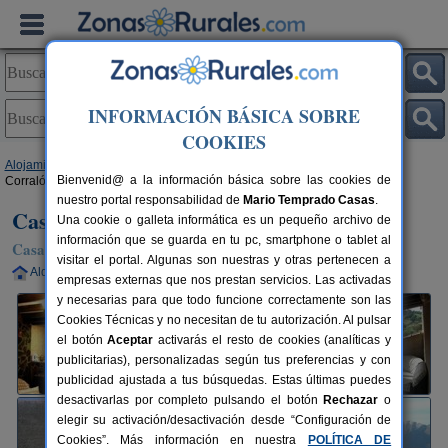
INFORMACIÓN BÁSICA SOBRE
COOKIES
Alojamientos
>
Castilla y León
>
Salamanca
>
La Atalaya
> Casa Rural El
Bienvenid@ a la información básica sobre las cookies de
Corralón de La Atalaya
nuestro portal responsabilidad de
Mario Temprado Casas
.
Casa Rural El Corralón de La Atalaya
Una cookie o galleta informática es un pequeño archivo de
información que se guarda en tu pc, smartphone o tablet al
Casa Rural en La Atalaya (Salamanca)
visitar el portal. Algunas son nuestras y otras pertenecen a
Alquiler completo
2-12 plazas
100 km de Salamanca
empresas externas que nos prestan servicios. Las activadas
y necesarias para que todo funcione correctamente son las
Cookies Técnicas y no necesitan de tu autorización. Al pulsar
el botón
Aceptar
activarás el resto de cookies (analíticas y
publicitarias), personalizadas según tus preferencias y con
publicidad ajustada a tus búsquedas. Estas últimas puedes
desactivarlas por completo pulsando el botón
Rechazar
o
elegir su activación/desactivación desde “Configuración de
Cookies”. Más información en nuestra
POLÍTICA DE