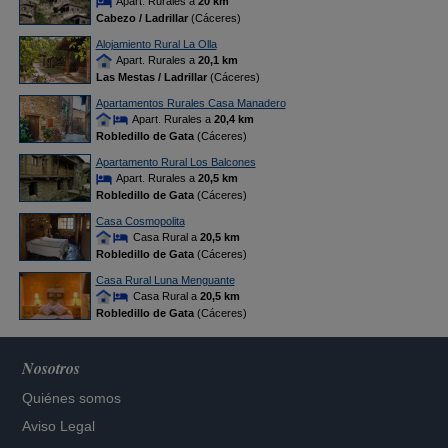
Apart. Rurales a
20 km
Cabezo / Ladrillar
(Cáceres)
Alojamiento Rural La Olla
Apart. Rurales a
20,1 km
Las Mestas / Ladrillar
(Cáceres)
Apartamentos Rurales Casa Manadero
Apart. Rurales a
20,4 km
Robledillo de Gata
(Cáceres)
Apartamento Rural Los Balcones
Apart. Rurales a
20,5 km
Robledillo de Gata
(Cáceres)
Casa Cosmopolita
Casa Rural a
20,5 km
Robledillo de Gata
(Cáceres)
Casa Rural Luna Menguante
Casa Rural a
20,5 km
Robledillo de Gata
(Cáceres)
Nosotros
Quiénes somos
Aviso Legal