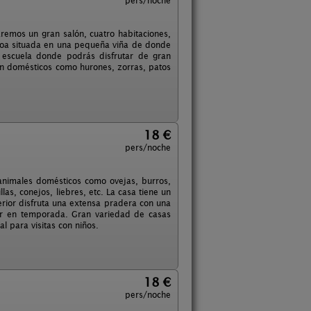
pers/noche
aremos un gran salón, cuatro habitaciones,
coa situada en una pequeña viña de donde
 escuela donde podrás disfrutar de gran
tan domésticos como hurones, zorras, patos
18 €
pers/noche
animales domésticos como ovejas, burros,
las, conejos, liebres, etc. La casa tiene un
erior disfruta una extensa pradera con una
r en temporada. Gran variedad de casas
l para visitas con niños.
18 €
pers/noche