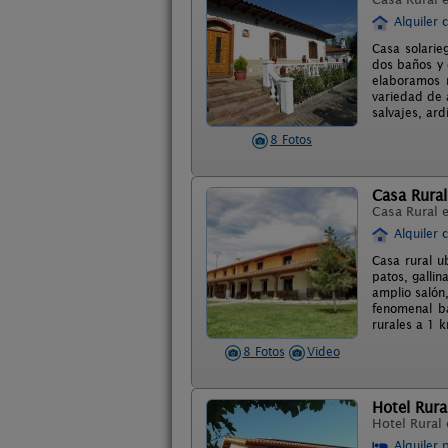
Alquiler 
Casa solarie
dos baños y 
elaboramos n
variedad de 
salvajes, ardi
8 Fotos
Casa Rural
Casa Rural 
Alquiler 
Casa rural u
patos, gallin
amplio salón
fenomenal b
rurales a 1 k
8 Fotos
Video
Hotel Rural
Hotel Rural
Alquiler 