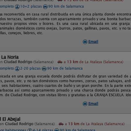
completo
10+2 plazas
90 km de Salamanca
ga reconvertida en casa rural distribuida en una única planta donde encontr
dos terrazas, también cuenta con aparcamiento privado y una bonita barba
uestro propios vinos y licores. Es una casa rural ubicada en una granja
animales domésticos como ovejas, burros, patos, gallinas, pavos, etc. y no 
llas, conejos, liebres, etc.
Email
 La Noria
en
Ciudad Rodrigo
(Salamanca)
a
13 km
de La Atalaya (Salamanca)
completo
2-20 plazas
90 km de Salamanca
bicada en una granja escuela donde podrás disfrutar de gran variedad de 
as, pavos, etc. y no tan domésticos como hurones, zorras, patos salvajes, ardil
, seis habitaciones, cuatro cuartos de baño y un gran porche. En la parte ext
arbacoa así como aparcamiento privado y una charca donde podrás pesca
m. de Ciudad Rodrigo, con visitas libres y gratuitas a la GRANJA ESCUELA. Idea
Email
 El Abejal
 en
Ciudad Rodrigo
(Salamanca)
a
13 km
de La Atalaya (Salamanca)
por habitaciones
4-14 plazas
90 km de Salamanca