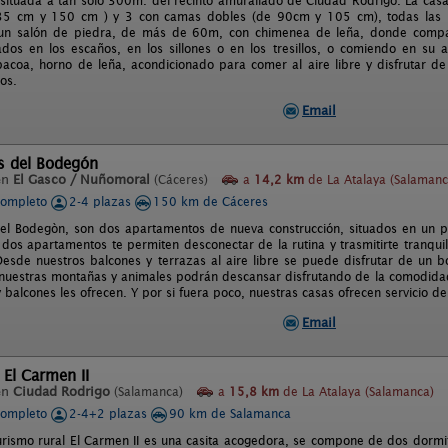
 situada a tan solo 300m. del recinto amurallado de Ciudad Rodrigo. La casa
5 cm y 150 cm ) y 3 con camas dobles (de 90cm y 105 cm), todas las ha
un salón de piedra, de más de 60m, con chimenea de leña, donde compart
dos en los escaños, en los sillones o en los tresillos, o comiendo en su 
bacoa, horno de leña, acondicionado para comer al aire libre y disfrutar d
os.
Email
s del Bodegón
en
El Gasco / Nuñomoral
(Cáceres)
a
14,2 km
de La Atalaya (Salamanc
completo
2-4 plazas
150 km de Cáceres
del Bodegòn, son dos apartamentos de nueva construcción, situados en un 
 dos apartamentos te permiten desconectar de la rutina y trasmitirte tranq
Desde nuestros balcones y terrazas al aire libre se puede disfrutar de un b
uestras montañas y animales podrán descansar disfrutando de la comodidad
 balcones les ofrecen. Y por si fuera poco, nuestras casas ofrecen servicio de
Email
 El Carmen II
en
Ciudad Rodrigo
(Salamanca)
a
15,8 km
de La Atalaya (Salamanca)
completo
2-4+2 plazas
90 km de Salamanca
urismo rural El Carmen II es una casita acogedora, se compone de dos dormi