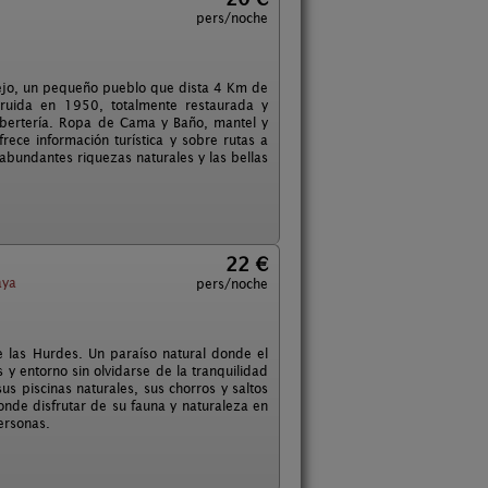
pers/noche
nejo, un pequeño pueblo que dista 4 Km de
ruida en 1950, totalmente restaurada y
cubertería. Ropa de Cama y Baño, mantel y
rece información turística y sobre rutas a
 abundantes riquezas naturales y las bellas
22 €
aya
pers/noche
 las Hurdes. Un paraíso natural donde el
s y entorno sin olvidarse de la tranquilidad
us piscinas naturales, sus chorros y saltos
onde disfrutar de su fauna y naturaleza en
ersonas.