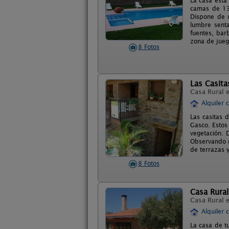
La casa está
camas de 13
Dispone de 
lumbre senta
fuentes, bar
zona de jueg
8 Fotos
Las Casita
Casa Rural 
Alquiler 
Las casitas 
Gasco. Estos
vegetación. 
Observando n
de terrazas y
8 Fotos
Casa Rural
Casa Rural 
Alquiler 
La casa de t