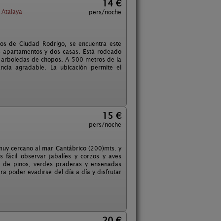
14 €
 Atalaya
pers/noche
ros de Ciudad Rodrigo, se encuentra este
s apartamentos y dos casas. Está rodeado
y arboledas de chopos. A 500 metros de la
ncia agradable. La ubicación permite el
15 €
pers/noche
uy cercano al mar Cantábrico (200)mts. y
fácil observar jabalíes y corzos y aves
es de pinos, verdes praderas y ensenadas
ara poder evadirse del día a día y disfrutar
20 €