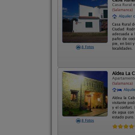
Casa Rural 
(Salamanca)
Alquiler 
Casa Rural d
Ciudad Rodr
adecuada a l
paño de coci
pie, en bici 
8 Fotos
localidades.
Aldea La 
Apartament
(Salamanca)
Alquil
Aldea la Cab
visitante pod
y el confort.
de agua con 
estado puro.
8 Fotos