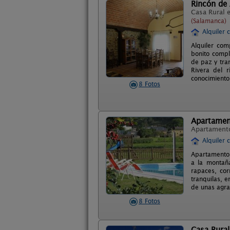
Rincón de
Casa Rural 
(Salamanca)
Alquiler 
Alquiler com
bonito compl
de paz y tra
Rivera del 
conocimiento 
8 Fotos
Apartamen
Apartament
Alquiler 
Apartamentos
a la montaña
rapaces, cor
tranquilas, e
de unas agra
8 Fotos
Casa Rural