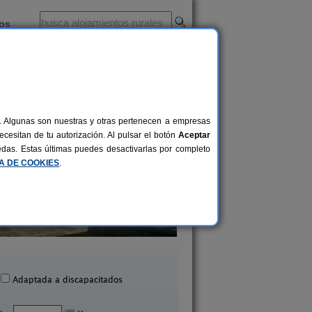
ios
-
al. Algunas son nuestras y otras pertenecen a empresas
cesitan de tu autorización. Al pulsar el botón
Aceptar
uedas. Estas últimas puedes desactivarlas por completo
CA DE COOKIES
.
sa Rural Castil de Cabras
El Gorgocil
6-8+3 pers.
24 €
Miguel de Valero (Salamanca)
Puente del Congosto (Sa
desde
Adaptada a discapacitados