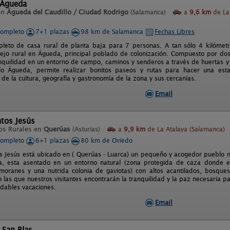
 Águeda
en
Águeda del Caudillo / Ciudad Rodrigo
(Salamanca)
a
9,6 km
de La
completo
7+1 plazas
98 km de Salamanca
Fechas Libres
pleto de casa rural de planta baja para 7 personas. A tan sólo 4 kilómet
ejo rural en Águeda, principal poblado de colonización. Compuesto por do
nquilidad en un entorno de campo, caminos y senderos a través de huertas 
río Águeda, permite realizar bonitos paseos y rutas para hacer una esta
de la cultura, geografía y gastronomía de la zona y sus cercanías.
Email
tos Jesús
os Rurales en
Querúas
(Asturias)
a
9,9 km
de La Atalaya (Salamanca)
completo
6+1 plazas
80 km de Oviedo
 Jesús está ubicado en ( Querúas - Luarca) un pequeño y acogedor pueblo m
, esta asentado en un entorno natural (zona protegida de caza donde es 
moranes y una nutrida colonia de gaviotas) con altos acantilados, bosqu
n las que nuestros visitantes encontrarán la tranquilidad y la paz necesaria p
dables vacaciones.
Email
 San Blas