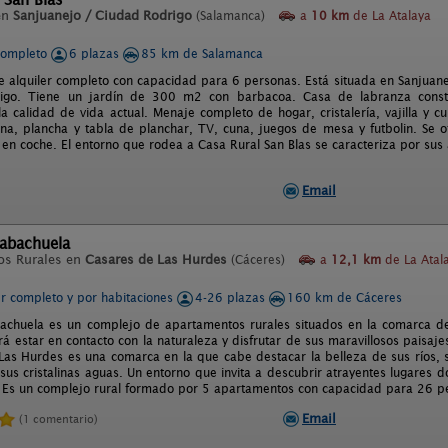
en
Sanjuanejo / Ciudad Rodrigo
(Salamanca)
a
10 km
de La Atalaya
completo
6 plazas
85 km de Salamanca
e alquiler completo con capacidad para 6 personas. Está situada en Sanjua
igo. Tiene un jardín de 300 m2 con barbacoa. Casa de labranza const
a calidad de vida actual. Menaje completo de hogar, cristalería, vajilla y 
na, plancha y tabla de planchar, TV, cuna, juegos de mesa y futbolin. Se of
y en coche. El entorno que rodea a Casa Rural San Blas se caracteriza por sus
Email
Cabachuela
os Rurales en
Casares de Las Hurdes
(Cáceres)
a
12,1 km
de La Atal
er completo y por habitaciones
4-26 plazas
160 km de Cáceres
achuela es un complejo de apartamentos rurales situados en la comarca de
rá estar en contacto con la naturaleza y disfrutar de sus maravillosos paisaje
 Las Hurdes es una comarca en la que cabe destacar la belleza de sus ríos, s
sus cristalinas aguas. Un entorno que invita a descubrir atrayentes lugares d
 Es un complejo rural formado por 5 apartamentos con capacidad para 26 p
Email
(1 comentario)