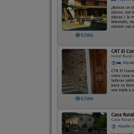
¿Buscas un s
plazas, con b
plazas ( la 
televisión, 
convivir con 
8 Fotos
CRT El Co
Hotel Rural
Alquil
CTR El Conve
como casa so
laderas salm
para su desc
una triple y 
8 Fotos
Casa Rural
Casa Rural 
Alquiler 