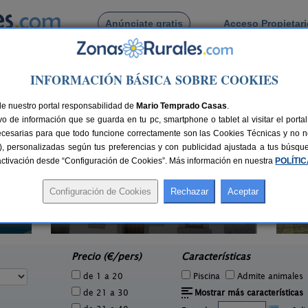
Anúnciate gratis
Acceso Propietar
Busca por pueblo
INFORMACIÓN BÁSICA SOBRE COOKIES
 La Atalaya
Atalaya
de nuestro portal responsabilidad de
Mario Temprado Casas
.
o de información que se guarda en tu pc, smartphone o tablet al visitar el port
ecesarias para que todo funcione correctamente son las Cookies Técnicas y no ne
rias), personalizadas según tus preferencias y con publicidad ajustada a tus búsq
sactivación desde “Configuración de Cookies”. Más información en nuestra
POLÍTI
Hotel Rural El Abejal
Ca
2 pers.
4-14 pers.
25 €
18 €
Ciudad Rodrigo (Salamanca)
San 
e
desde
Precio (€/pers)
Características
de 1 a 20
Piscina
Admite animales
de 21 a 30
Mostrar más características