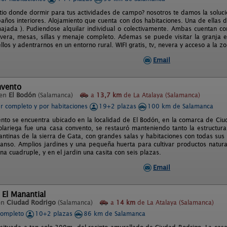
itio donde dormir para tus actividades de campo? nosotros te damos la solució
años interiores. Alojamiento que cuenta con dos habitaciones. Una de ellas de
majada ). Pudiendose alquilar individual o colectivamente. Ambas cuentan co
nevera, mesas, sillas y menaje completo. Ademas se puede visitar la granja 
ellos y adentrarnos en un entorno rural. WIFI gratis, tv, nevera y acceso a la 
Email
nvento
 en
El Bodón
(Salamanca)
a
13,7 km
de La Atalaya (Salamanca)
er completo y por habitaciones
19+2 plazas
100 km de Salamanca
nto se encuentra ubicado en la localidad de El Bodón, en la comarca de Ciud
lariega fue una casa convento, se restauró manteniendo tanto la estructura
antinas de la sierra de Gata, con grandes salas y habitaciones con todas sus 
anso. Amplios jardines y una pequeña huerta para cultivar productos natural
una cuadruple, y en el jardin una casita con seis plazas.
Email
 El Manantial
en
Ciudad Rodrigo
(Salamanca)
a
14 km
de La Atalaya (Salamanca)
completo
10+2 plazas
86 km de Salamanca