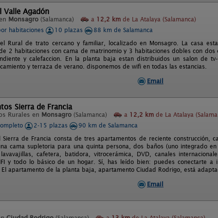
l Valle Agadón
 en
Monsagro
(Salamanca)
a
12,2 km
de La Atalaya (Salamanca)
por habitaciones
10 plazas
88 km de Salamanca
l Rural de trato cercano y familiar, localizado en Monsagro. La casa esta
e 2 habitaciones con cama de matrinomio y 3 habitaciones dobles con dos 
diente y calefaccion. En la planta baja estan distribuidos un salon de tv-
rcamiento y terraza de verano. disponemos de wifi en todas las estancias.
Email
os Sierra de Francia
os Rurales en
Monsagro
(Salamanca)
a
12,2 km
de La Atalaya (Salama
completo
2-15 plazas
90 km de Salamanca
l Sierra de Francia consta de tres apartamentos de reciente construcción, 
na cama supletoria para una quinta persona, dos baños (uno integrado en l
lavavajillas, cafetera, batidora, vitrocerámica, DVD, canales internacional
WIFI y todo lo básico de un hogar. Sí, has leído bien: puedes conectarte a 
. El apartamento de la planta baja, apartamento Ciudad Rodrigo, está adapt
Email
en
Ciudad Rodrigo
(Salamanca)
a
13 km
de La Atalaya (Salamanca)