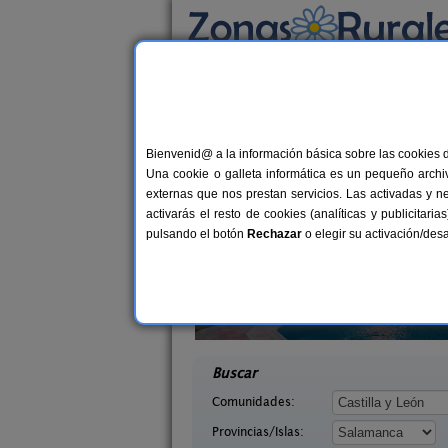
Busca por alojamiento
Alojamientos
>
Castilla y León
>
Salamanca
>
Casas Rurales en La 
Bienvenid@ a la información básica sobre las cookies 
Una cookie o galleta informática es un pequeño archiv
externas que nos prestan servicios. Las activadas y n
activarás el resto de cookies (analíticas y publicita
pulsando el botón
Rechazar
o elegir su activación/de
lva
2-16 pers.
25 €
 La Sierra
El Zahorí de Pinedas
2-6+
desde
ca)
Pinedas (Salamanca)
desd
Buscar
Comunidades:
Provincias/Islas: