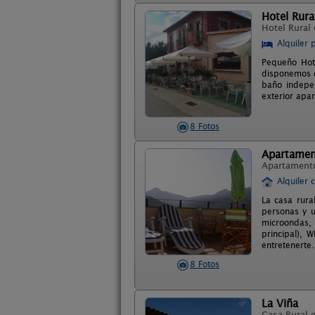
Hotel Rura
Hotel Rural
Alquiler 
Pequeño Hote
disponemos d
baño indepen
exterior apa
8 Fotos
Apartament
Apartament
Alquiler 
La casa rura
personas y u
microondas, 
principal), 
entretenerte
8 Fotos
La Viña
Casa Rural 