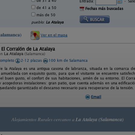
de 31 a 40
Entrada:
-
Sal
de 41 a 50
Fechas más buscadas
más de 50
pueblo:
La Atalaya
(Salamanca)
Ver en el mapa
 El Corralón de La Atalaya
en
La Atalaya
(Salamanca)
completo
2-12 plazas
100 km de Salamanca
de la Atalaya es una antigua casona de labranza, situada en la comarca de
 amueblada con exquisito gusto, para que el visitante se encuentre satisfecho
 el buen gusto, el confort de sus habitaciones, amén de su entorno. El Cor
y acogedoras instalaciones: gran patio, que cuenta además en una edificaci
Quedando garantizado el descanso necesario para recuperarse de la tensión.
Email
Alojamientos Rurales cercanos a
La Atalaya (Salamanca)