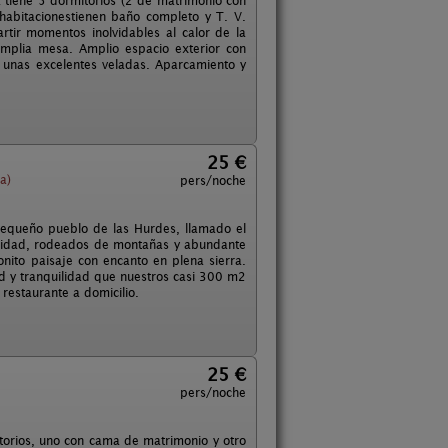
 tiene 5 dormitorios (2 de matrimonio con
bitacionestienen baño completo y T. V.
ir momentos inolvidables al calor de la
amplia mesa. Amplio espacio exterior con
e unas excelentes veladas. Aparcamiento y
25 €
a)
pers/noche
pequeño pueblo de las Hurdes, llamado el
uilidad, rodeados de montañas y abundante
onito paisaje con encanto en plena sierra.
 y tranquilidad que nuestros casi 300 m2
 restaurante a domicilio.
25 €
pers/noche
torios, uno con cama de matrimonio y otro