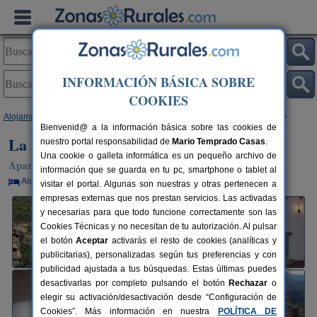
INFORMACIÓN BÁSICA SOBRE
COOKIES
Alojamientos
>
Extremadura
>
Cáceres
>
Cabezo
> La Portilla de Cabezo
Bienvenid@ a la información básica sobre las cookies de
La Portilla de Cabezo
nuestro portal responsabilidad de
Mario Temprado Casas
.
Una cookie o galleta informática es un pequeño archivo de
Apartamentos Rurales en Cabezo / Ladrillar (Cáceres)
información que se guarda en tu pc, smartphone o tablet al
Alquiler por habitaciones
2-14+1 plazas
97 km de Cáceres
visitar el portal. Algunas son nuestras y otras pertenecen a
empresas externas que nos prestan servicios. Las activadas
y necesarias para que todo funcione correctamente son las
Cookies Técnicas y no necesitan de tu autorización. Al pulsar
el botón
Aceptar
activarás el resto de cookies (analíticas y
publicitarias), personalizadas según tus preferencias y con
publicidad ajustada a tus búsquedas. Estas últimas puedes
desactivarlas por completo pulsando el botón
Rechazar
o
elegir su activación/desactivación desde “Configuración de
Cookies”. Más información en nuestra
POLÍTICA DE