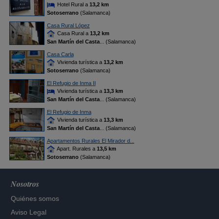
Hotel Rural a
13,2 km
Sotoserrano
(Salamanca)
Casa Rural López
Casa Rural a
13,2 km
San Martín del Casta
... (Salamanca)
Casa Carla
Vivienda turística a
13,2 km
Sotoserrano
(Salamanca)
El Refugio de Inma II
Vivienda turística a
13,3 km
San Martín del Casta
... (Salamanca)
El Refugio de Inma
Vivienda turística a
13,3 km
San Martín del Casta
... (Salamanca)
Apartamentos Rurales El Mirador d...
Apart. Rurales a
13,5 km
Sotoserrano
(Salamanca)
Nosotros
Quiénes somos
Aviso Legal