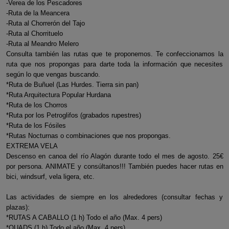
-Verea de los Pescadores
-Ruta de la Meancera
-Ruta al Chorrerón del Tajo
-Ruta al Chorrituelo
-Ruta al Meandro Melero
Consulta también las rutas que te proponemos. Te confeccionamos la
ruta que nos propongas para darte toda la información que necesites
según lo que vengas buscando.
*Ruta de Buñuel (Las Hurdes. Tierra sin pan)
*Ruta Arquitectura Popular Hurdana
*Ruta de los Chorros
*Ruta por los Petroglifos (grabados rupestres)
*Ruta de los Fósiles
*Rutas Nocturnas o combinaciones que nos propongas.
EXTREMA VELA
Descenso en canoa del río Alagón durante todo el mes de agosto. 25€
por persona. ANIMATE y consúltanos!!! También puedes hacer rutas en
bici, windsurf, vela ligera, etc.
Las actividades de siempre en los alrededores (consultar fechas y
plazas):
*RUTAS A CABALLO (1 h) Todo el año (Max. 4 pers)
*QUADS (1 h) Todo el año (Max. 4 pers)