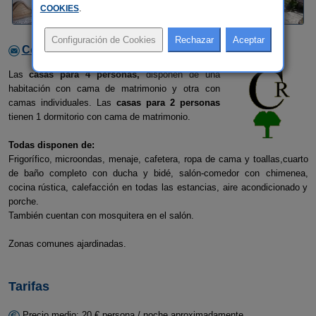
COOKIES
.
Contactar con el alojamiento
Las
casas
para 4 personas,
disponen de una
habitación con cama de matrimonio y otra con
camas individuales. Las
casas para 2 personas
tienen 1 dormitorio con cama de matrimonio.
Todas disponen de:
Frigorífico, microondas, menaje, cafetera, ropa de cama y toallas,cuarto
de baño completo con ducha y bidé, salón-comedor con chimenea,
cocina rústica, calefacción en todas las estancias, aire acondicionado y
porche.
También cuentan con mosquitera en el salón.
Zonas comunes ajardinadas.
Tarifas
Precio medio: 20 € persona / noche aproximadamente