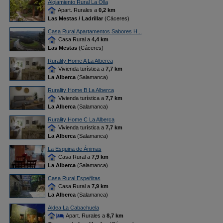
Alojamiento Rural La Olla
Apart. Rurales a
0,2 km
Las Mestas / Ladrillar
(Cáceres)
Casa Rural Apartamentos Sabores H...
Casa Rural a
4,4 km
Las Mestas
(Cáceres)
Rurality Home A La Alberca
Vivienda turística a
7,7 km
La Alberca
(Salamanca)
Rurality Home B La Alberca
Vivienda turística a
7,7 km
La Alberca
(Salamanca)
Rurality Home C La Alberca
Vivienda turística a
7,7 km
La Alberca
(Salamanca)
La Esquina de Ánimas
Casa Rural a
7,9 km
La Alberca
(Salamanca)
Casa Rural Espeñitas
Casa Rural a
7,9 km
La Alberca
(Salamanca)
Aldea La Cabachuela
Apart. Rurales a
8,7 km