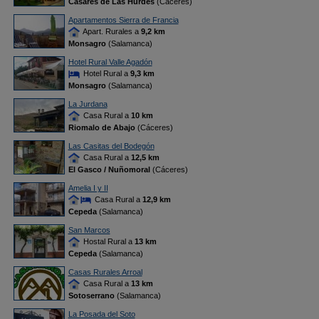
Casares de Las Hurdes
(Cáceres)
Apartamentos Sierra de Francia
Apart. Rurales a
9,2 km
Monsagro
(Salamanca)
Hotel Rural Valle Agadón
Hotel Rural a
9,3 km
Monsagro
(Salamanca)
La Jurdana
Casa Rural a
10 km
Riomalo de Abajo
(Cáceres)
Las Casitas del Bodegón
Casa Rural a
12,5 km
El Gasco / Nuñomoral
(Cáceres)
Amelia I y II
Casa Rural a
12,9 km
Cepeda
(Salamanca)
San Marcos
Hostal Rural a
13 km
Cepeda
(Salamanca)
Casas Rurales Arroal
Casa Rural a
13 km
Sotoserrano
(Salamanca)
La Posada del Soto