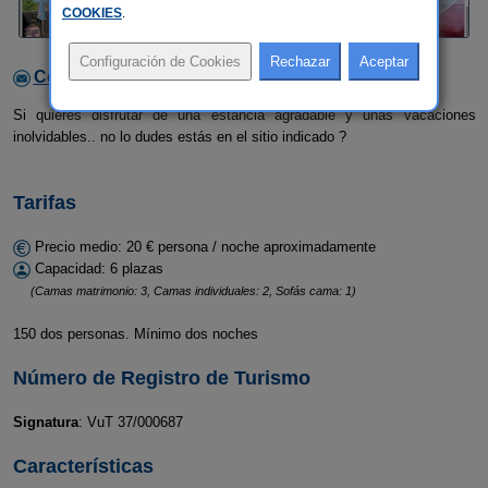
COOKIES
.
Contactar con el alojamiento
Si quieres disfrutar de una estancia agradable y unas vacaciones
inolvidables.. no lo dudes estás en el sitio indicado ?
Tarifas
Precio medio: 20 € persona / noche aproximadamente
Capacidad: 6 plazas
(Camas matrimonio: 3, Camas individuales: 2, Sofás cama: 1)
150 dos personas. Mínimo dos noches
Número de Registro de Turismo
Signatura
: VuT 37/000687
Características