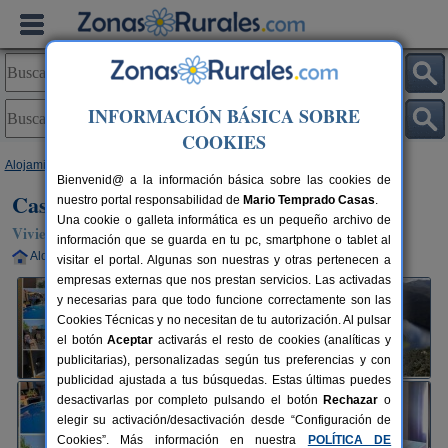
INFORMACIÓN BÁSICA SOBRE
COOKIES
Alojamientos
>
Castilla y León
>
Salamanca
>
Sotoserrano
> Casa Carla
Bienvenid@ a la información básica sobre las cookies de
Casa Carla
nuestro portal responsabilidad de
Mario Temprado Casas
.
Una cookie o galleta informática es un pequeño archivo de
Vivienda turística en Sotoserrano (Salamanca)
información que se guarda en tu pc, smartphone o tablet al
Alquiler completo
6 plazas
90 km de Salamanca
visitar el portal. Algunas son nuestras y otras pertenecen a
empresas externas que nos prestan servicios. Las activadas
y necesarias para que todo funcione correctamente son las
Cookies Técnicas y no necesitan de tu autorización. Al pulsar
el botón
Aceptar
activarás el resto de cookies (analíticas y
publicitarias), personalizadas según tus preferencias y con
publicidad ajustada a tus búsquedas. Estas últimas puedes
desactivarlas por completo pulsando el botón
Rechazar
o
elegir su activación/desactivación desde “Configuración de
Cookies”. Más información en nuestra
POLÍTICA DE