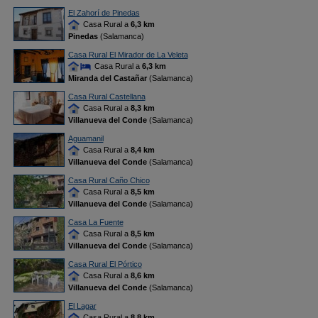
El Zahorí de Pinedas
Casa Rural a
6,3 km
Pinedas
(Salamanca)
Casa Rural El Mirador de La Veleta
Casa Rural a
6,3 km
Miranda del Castañar
(Salamanca)
Casa Rural Castellana
Casa Rural a
8,3 km
Villanueva del Conde
(Salamanca)
Aguamanil
Casa Rural a
8,4 km
Villanueva del Conde
(Salamanca)
Casa Rural Caño Chico
Casa Rural a
8,5 km
Villanueva del Conde
(Salamanca)
Casa La Fuente
Casa Rural a
8,5 km
Villanueva del Conde
(Salamanca)
Casa Rural El Pórtico
Casa Rural a
8,6 km
Villanueva del Conde
(Salamanca)
El Lagar
Casa Rural a
8,8 km