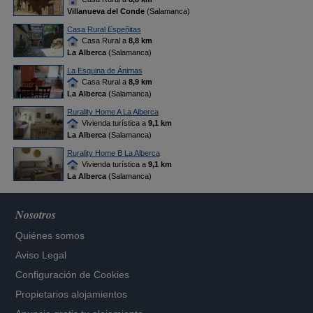
Villanueva del Conde
(Salamanca)
Casa Rural Espeñitas
Casa Rural a
8,8 km
La Alberca
(Salamanca)
La Esquina de Ánimas
Casa Rural a
8,9 km
La Alberca
(Salamanca)
Rurality Home A La Alberca
Vivienda turística a
9,1 km
La Alberca
(Salamanca)
Rurality Home B La Alberca
Vivienda turística a
9,1 km
La Alberca
(Salamanca)
Nosotros
Quiénes somos
Aviso Legal
Configuración de Cookies
Propietarios alojamientos