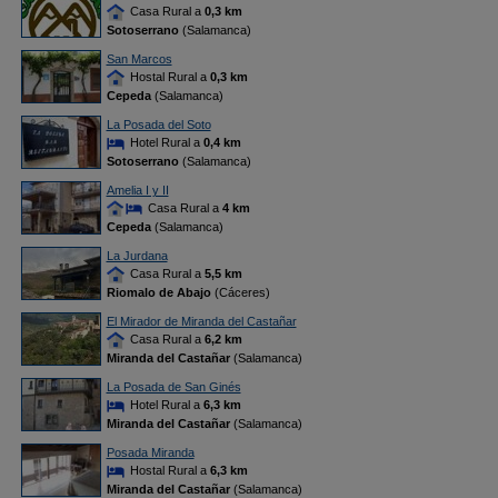
Casa Rural a
0,3 km
Sotoserrano
(Salamanca)
San Marcos
Hostal Rural a
0,3 km
Cepeda
(Salamanca)
La Posada del Soto
Hotel Rural a
0,4 km
Sotoserrano
(Salamanca)
Amelia I y II
Casa Rural a
4 km
Cepeda
(Salamanca)
La Jurdana
Casa Rural a
5,5 km
Riomalo de Abajo
(Cáceres)
El Mirador de Miranda del Castañar
Casa Rural a
6,2 km
Miranda del Castañar
(Salamanca)
La Posada de San Ginés
Hotel Rural a
6,3 km
Miranda del Castañar
(Salamanca)
Posada Miranda
Hostal Rural a
6,3 km
Miranda del Castañar
(Salamanca)