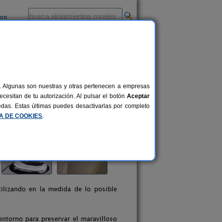
ios
-
al. Algunas son nuestras y otras pertenecen a empresas
cesitan de tu autorización. Al pulsar el botón
Aceptar
uedas. Estas últimas puedes desactivarlas por completo
CA DE COOKIES
.
tilizando en la medida de lo posible
entorno para preservar el maravilloso