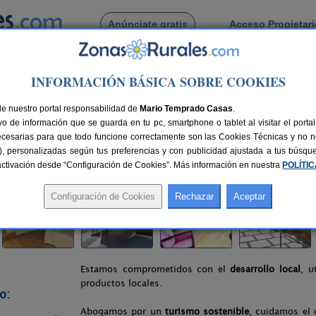
Anúnciate gratis
Acceso Propietar
Busca por pueblo
INFORMACIÓN BÁSICA SOBRE COOKIES
>
Miranda del Castañar
> Posada Miranda
de nuestro portal responsabilidad de
Mario Temprado Casas
.
o de información que se guarda en tu pc, smartphone o tablet al visitar el port
ñar (Salamanca)
ecesarias para que todo funcione correctamente son las Cookies Técnicas y no ne
rias), personalizadas según tus preferencias y con publicidad ajustada a tus búsq
lazas
75 km de Salamanca
Compartir:
sactivación desde “Configuración de Cookies”. Más información en nuestra
POLÍTI
Estamos comprometidos con el
desarrollo local
, u
productos locales.
o:
Abogamos por un
turismo sostenible
, cuidamos el 