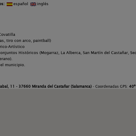
os:
español
inglés
Covatilla
s, tiro con arco, paintball)
ico-Artístico
 Conjuntos Históricos (Mogarraz, La Alberca, San Martín del Castañar, Se
erano).
del municipio.
rabal, 11 - 37660 Miranda del Castañar (Salamanca)
- Coordenadas GPS:
40º 