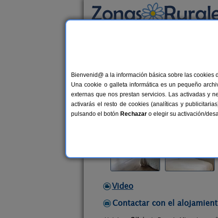
Busca por alojamiento
Alojamientos
>
Castilla y León
>
Salamanca
Bienvenid@ a la información básica sobre las cookies 
Posada Miranda
Una cookie o galleta informática es un pequeño archiv
Hostal Rural en Miranda del Casta
externas que nos prestan servicios. Las activadas y n
activarás el resto de cookies (analíticas y publicita
Alquiler por habitaciones
22+1 p
pulsando el botón
Rechazar
o elegir su activación/de
Video
Contactar con el alojamient