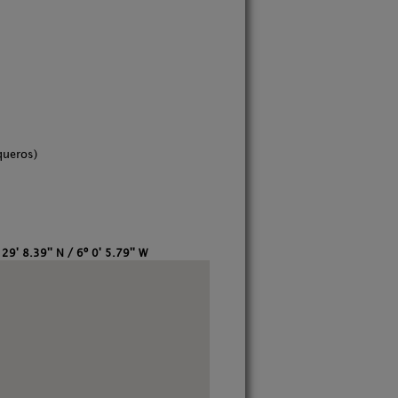
queros)
29' 8.39'' N / 6º 0' 5.79'' W