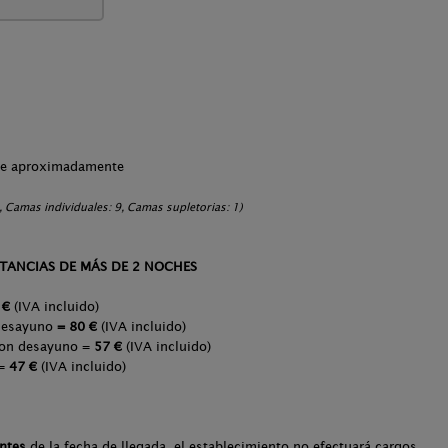
che aproximadamente
 Camas individuales: 9, Camas supletorias: 1)
TANCIAS DE MÁS DE 2 NOCHES
 €
(IVA incluido)
desayuno
= 80 €
(IVA incluido)
con desayuno =
57 €
(IVA incluido)
 =
47 €
(IVA incluido)
antes
de la fecha de llegada, el establecimiento no efectuará cargos.