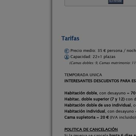
Tarifas
Precio medio: 35 € persona / no
Capacidad: 22+1 plazas
(Camas dobles: 9, Camas matrimonio: 11,
TEMPORADA UNICA
INTERESANTES DESCUENTOS PARA ES
Habitación doble
, con desayuno =
70
Habitac. doble superior (7 y 12)
con 
Habitación doble de uso individual
, 
Habitación individual
, con desayuno
Cama supletoria
=
20 €
(IVA incluido)
POLITICA DE CANCELACIÓN
Si la reserva se cancela
hasta 6 días 