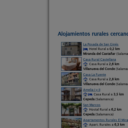
Alojamientos rurales cercan
La Posada de San Ginés
Hotel Rural a
0,2 km
Miranda del Castañar
(Salama
Casa Rural Castellana
Casa Rural a
2,6 km
Villanueva del Conde
(Salama
Casa La Fuente
Casa Rural a
2,8 km
Villanueva del Conde
(Salama
Amelia I y II
Casa Rural a
3,5 km
Cepeda
(Salamanca)
San Marcos
Hostal Rural a
6,2 km
Cepeda
(Salamanca)
Apartamentos Rurales El Mira
Apart. Rurales a
6,3 km