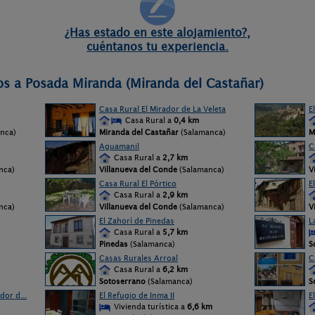
¿Has estado en este alojamiento?,
cuéntanos tu experiencia.
os a Posada Miranda (Miranda del Castañar)
Casa Rural El Mirador de La Veleta
E
Casa Rural a
0,4 km
nca)
Miranda del Castañar
(Salamanca)
M
Aguamanil
C
Casa Rural a
2,7 km
nca)
Villanueva del Conde
(Salamanca)
V
Casa Rural El Pórtico
E
Casa Rural a
2,9 km
nca)
Villanueva del Conde
(Salamanca)
V
El Zahorí de Pinedas
L
Casa Rural a
5,7 km
Pinedas
(Salamanca)
S
Casas Rurales Arroal
C
Casa Rural a
6,2 km
Sotoserrano
(Salamanca)
S
dor d...
El Refugio de Inma II
E
Vivienda turística a
6,6 km