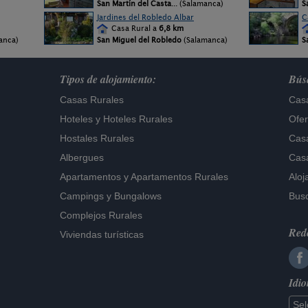
San Martín del Casta
... (Salamanca)
S
Jardines del Robledo Albar
C
Casa Rural a
6,8 km
manca)
San Miguel del Robledo
(Salamanca)
S
Tipos de alojamiento:
Búsq
Casas Rurales
Casa
Hoteles
y
Hoteles Rurales
Ofer
Hostales Rurales
Casa
Albergues
Casa
Apartamentos
y
Apartamentos Rurales
Aloj
Campings y Bungalows
Busc
Complejos Rurales
Rede
Viviendas turísticas
Idi