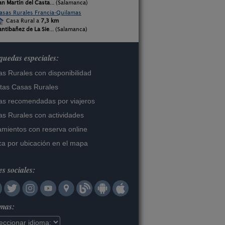
an Martín del Casta
... (Salamanca)
asas Rurales Francia-Quilamas
Casa Rural a
7,3 km
antibañez de La Sie
... (Salamanca)
uedas especiales:
s Rurales con disponibilidad
tas Casas Rurales
s recomendadas por viajeros
s Rurales con actividades
amientos con reserva online
a por ubicación en el mapa
s sociales:
omas: