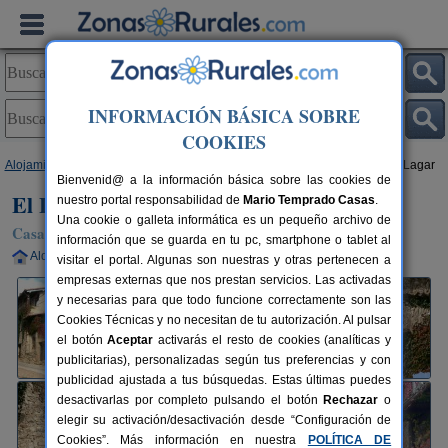
INFORMACIÓN BÁSICA SOBRE
COOKIES
Alojamientos
>
Castilla y León
>
Salamanca
>
Villanueva del Conde
> El Lagar
Bienvenid@ a la información básica sobre las cookies de
El Lagar
nuestro portal responsabilidad de
Mario Temprado Casas
.
Una cookie o galleta informática es un pequeño archivo de
Casa Rural en Villanueva del Conde (Salamanca)
información que se guarda en tu pc, smartphone o tablet al
Alquiler completo
8+2 plazas
77 km de Salamanca
visitar el portal. Algunas son nuestras y otras pertenecen a
empresas externas que nos prestan servicios. Las activadas
y necesarias para que todo funcione correctamente son las
Cookies Técnicas y no necesitan de tu autorización. Al pulsar
el botón
Aceptar
activarás el resto de cookies (analíticas y
publicitarias), personalizadas según tus preferencias y con
publicidad ajustada a tus búsquedas. Estas últimas puedes
desactivarlas por completo pulsando el botón
Rechazar
o
elegir su activación/desactivación desde “Configuración de
Cookies”. Más información en nuestra
POLÍTICA DE