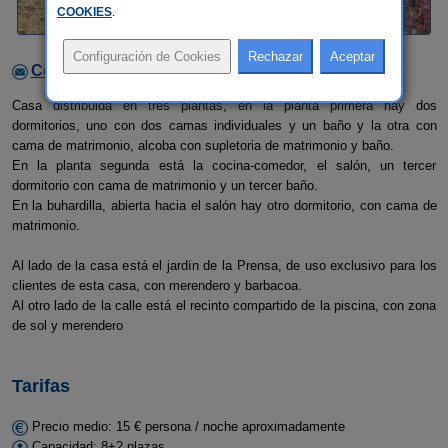
COOKIES
.
Contactar con el alojamiento
Casa distribuida en tres plantas, en la planta primera hay dos
dormitorios, uno con dos camas individuales y un baño y la otra con
cama de matrimonio, alcoba con supletoria de matrimonio y baño.
En la planta segunda está la cocina-comedor, el salón, un tercer
dormitorio con cama de matrimonio y un tercer baño.
En la buhardilla, abierta hacia el salón hay otro dormitorio, con cama de
matrimonio.
Al lado de la casa está el jardín de la Prensa, de uso exclusivo para los
clientes de esta casa, con merendero y barbacoa.
Al otro lado de la calle está el recinto compartido de la piscina, con zona
de sol y merendero
Tarifas
Precio medio: 15 € persona / noche aproximadamente
Capacidad: 8+2 plazas