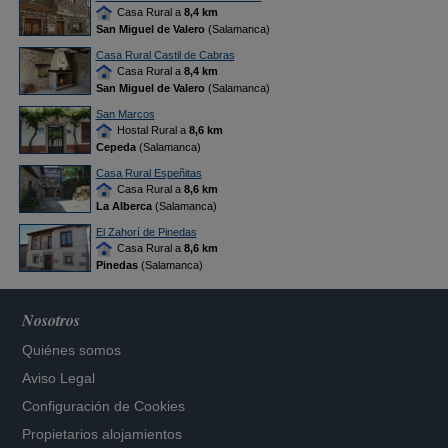
Casa Rural a
8,4 km
San Miguel de Valero
(Salamanca)
Casa Rural Castil de Cabras
Casa Rural a
8,4 km
San Miguel de Valero
(Salamanca)
San Marcos
Hostal Rural a
8,6 km
Cepeda
(Salamanca)
Casa Rural Espeñitas
Casa Rural a
8,6 km
La Alberca
(Salamanca)
El Zahorí de Pinedas
Casa Rural a
8,6 km
Pinedas
(Salamanca)
Nosotros
Quiénes somos
Aviso Legal
Configuración de Cookies
Propietarios alojamientos