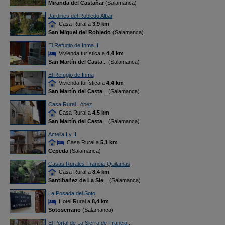
Miranda del Castañar
(Salamanca)
Jardines del Robledo Albar
Casa Rural a
3,9 km
San Miguel del Robledo
(Salamanca)
El Refugio de Inma II
Vivienda turística a
4,4 km
San Martín del Casta
... (Salamanca)
El Refugio de Inma
Vivienda turística a
4,4 km
San Martín del Casta
... (Salamanca)
Casa Rural López
Casa Rural a
4,5 km
San Martín del Casta
... (Salamanca)
Amelia I y II
Casa Rural a
5,1 km
Cepeda
(Salamanca)
Casas Rurales Francia-Quilamas
Casa Rural a
8,4 km
Santibañez de La Sie
... (Salamanca)
La Posada del Soto
Hotel Rural a
8,4 km
Sotoserrano
(Salamanca)
El Portal de La Sierra de Francia...