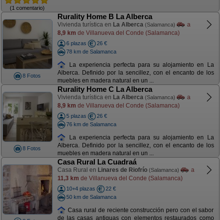
(1 comentario)
Rurality Home B La Alberca
Vivienda turística en
La Alberca
a
(Salamanca)
8,9 km
de Villanueva del Conde (Salamanca)
6 plazas
26 €
78 km de Salamanca
La experiencia perfecta para su alojamiento en La
Alberca. Definido por la sencillez, con el encanto de los
8 Fotos
muebles en madera natural en un ...
Rurality Home C La Alberca
Vivienda turística en
La Alberca
a
(Salamanca)
8,9 km
de Villanueva del Conde (Salamanca)
5 plazas
26 €
76 km de Salamanca
La experiencia perfecta para su alojamiento en La
Alberca. Definido por la sencillez, con el encanto de los
8 Fotos
muebles en madera natural en un ...
Casa Rural La Cuadraá
Casa Rural en
Linares de Riofrío
a
(Salamanca)
11,3 km
de Villanueva del Conde (Salamanca)
10+4 plazas
22 €
50 km de Salamanca
Casa rural de reciente construcción pero con el sabor
de las casas antiguas con elementos restaurados como