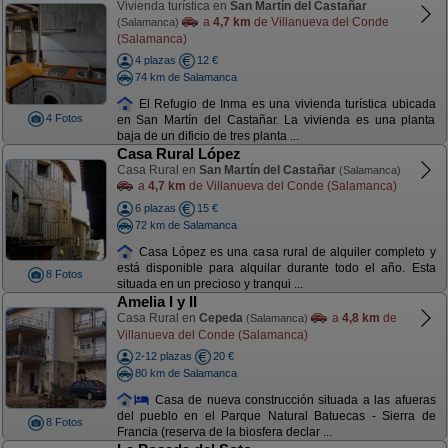
Vivienda turística en
San Martín del Castañar
a
4,7 km
de Villanueva del Conde
(Salamanca)
(Salamanca)
4 plazas
12 €
74 km de Salamanca
El Refugio de Inma es una vivienda turística ubicada
4 Fotos
en San Martín del Castañar. La vivienda es una planta
baja de un dificio de tres planta ...
Casa Rural López
Casa Rural en
San Martín del Castañar
(Salamanca)
a
4,7 km
de Villanueva del Conde (Salamanca)
6 plazas
15 €
72 km de Salamanca
Casa López es una casa rural de alquiler completo y
está disponible para alquilar durante todo el año. Esta
8 Fotos
situada en un precioso y tranqui ...
Amelia I y II
Casa Rural en
Cepeda
a
4,8 km
de
(Salamanca)
Villanueva del Conde (Salamanca)
2-12 plazas
20 €
80 km de Salamanca
Casa de nueva construcción situada a las afueras
del pueblo en el Parque Natural Batuecas - Sierra de
8 Fotos
Francia (reserva de la biosfera declar ...