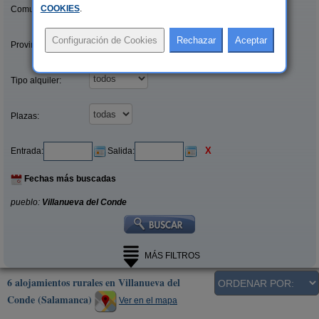
COOKIES
.
Comunidades:
Provincias/Islas:
Tipo alquiler:
Plazas:
X
Entrada:
Salida:
Fechas más buscadas
pueblo:
Villanueva del Conde
MÁS FILTROS
6 alojamientos rurales en Villanueva del
Conde (Salamanca)
Ver en el mapa