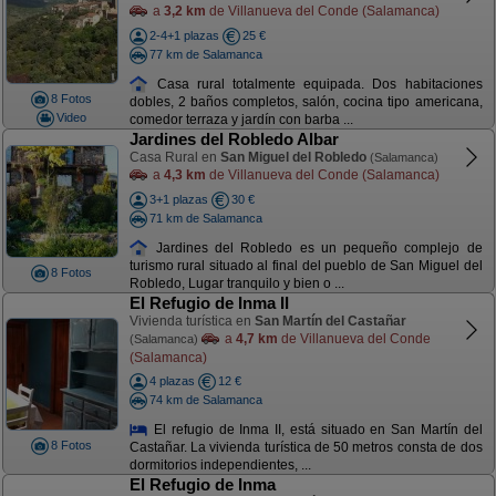
a
3,2 km
de Villanueva del Conde (Salamanca)
2-4+1 plazas
25 €
77 km de Salamanca
Casa rural totalmente equipada. Dos habitaciones
8 Fotos
dobles, 2 baños completos, salón, cocina tipo americana,
Video
comedor terraza y jardín con barba ...
Jardines del Robledo Albar
Casa Rural en
San Miguel del Robledo
(Salamanca)
a
4,3 km
de Villanueva del Conde (Salamanca)
3+1 plazas
30 €
71 km de Salamanca
Jardines del Robledo es un pequeño complejo de
turismo rural situado al final del pueblo de San Miguel del
8 Fotos
Robledo, Lugar tranquilo y bien o ...
El Refugio de Inma II
Vivienda turística en
San Martín del Castañar
a
4,7 km
de Villanueva del Conde
(Salamanca)
(Salamanca)
4 plazas
12 €
74 km de Salamanca
El refugio de Inma II, está situado en San Martín del
8 Fotos
Castañar. La vivienda turística de 50 metros consta de dos
dormitorios independientes, ...
El Refugio de Inma