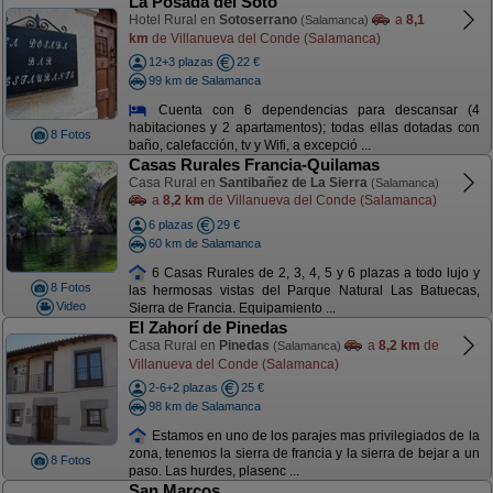
La Posada del Soto
Hotel Rural en
Sotoserrano
a
8,1
(Salamanca)
km
de Villanueva del Conde (Salamanca)
12+3 plazas
22 €
99 km de Salamanca
Cuenta con 6 dependencias para descansar (4
habitaciones y 2 apartamentos); todas ellas dotadas con
8 Fotos
baño, calefacción, tv y Wifi, a excepció ...
Casas Rurales Francia-Quilamas
Casa Rural en
Santibañez de La Sierra
(Salamanca)
a
8,2 km
de Villanueva del Conde (Salamanca)
6 plazas
29 €
60 km de Salamanca
6 Casas Rurales de 2, 3, 4, 5 y 6 plazas a todo lujo y
8 Fotos
las hermosas vistas del Parque Natural Las Batuecas,
Video
Sierra de Francia. Equipamiento ...
El Zahorí de Pinedas
Casa Rural en
Pinedas
a
8,2 km
de
(Salamanca)
Villanueva del Conde (Salamanca)
2-6+2 plazas
25 €
98 km de Salamanca
Estamos en uno de los parajes mas privilegiados de la
zona, tenemos la sierra de francia y la sierra de bejar a un
8 Fotos
paso. Las hurdes, plasenc ...
San Marcos