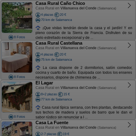
Casa Rural Caño Chico
Casa Rural en
Villanueva del Conde
(Salamanca)
4 plazas
20 €
70 km de Salamanca
¡Que vistas tendrán desde la casa y el jardín! Y en
pleno corazón de la Sierra de Francia. Disfruten de su
8 Fotos
cielo estrellado excepcional y de ...
Casa Rural Castellana
Casa Rural en
Villanueva del Conde
(Salamanca)
4 plazas
20 €
75 km de Salamanca
La casa dispone de 2 dormitorios, salón comedor,
cocina y cuarto de baño. Equipada con todos los enseres
8 Fotos
necesarios, dispone de chimenea de ...
El Lagar
Casa Rural en
Villanueva del Conde
(Salamanca)
8+2 plazas
15 €
77 km de Salamanca
Casa rural típica serrana, con tres plantas, destacando
sus techos de madera y suelos de barro que le dan el
8 Fotos
sabor rústico sin renunciar a l ...
Casa La Fuente
Casa Rural en
Villanueva del Conde
(Salamanca)
2-7 plazas
19 €