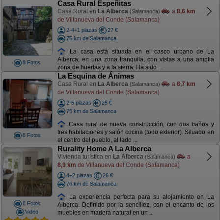
Casa Rural Espeñitas
Casa Rural en
La Alberca
a
8,6 km
(Salamanca)
de Villanueva del Conde (Salamanca)
2-4+1 plazas
27 €
75 km de Salamanca
La casa está situada en el casco urbano de La
Alberca, en una zona tranquila, con vistas a una amplia
8 Fotos
zona de huertas y a la sierra. Ha sido ...
La Esquina de Ánimas
Casa Rural en
La Alberca
a
8,7 km
(Salamanca)
de Villanueva del Conde (Salamanca)
2-5 plazas
25 €
76 km de Salamanca
Casa rural de nueva construcción, con dos baños y
tres habitaciones y salón cocina (todo exterior). Situado en
8 Fotos
el centro del pueblo, al lado ...
Rurality Home A La Alberca
Vivienda turística en
La Alberca
a
(Salamanca)
8,9 km
de Villanueva del Conde (Salamanca)
4+2 plazas
26 €
76 km de Salamanca
La experiencia perfecta para su alojamiento en La
8 Fotos
Alberca. Definido por la sencillez, con el encanto de los
Video
muebles en madera natural en un ...