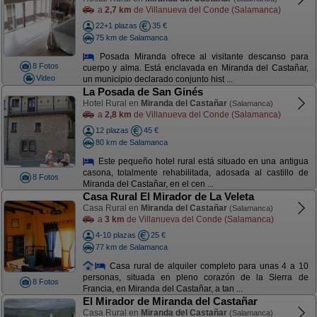
a
2,7 km
de Villanueva del Conde (Salamanca)
22+1 plazas
35 €
75 km de Salamanca
Posada Miranda ofrece al visitante descanso para
8 Fotos
cuerpo y alma. Está enclavada en Miranda del Castañar,
Video
un municipio declarado conjunto hist ...
La Posada de San Ginés
Hotel Rural en
Miranda del Castañar
(Salamanca)
a
2,8 km
de Villanueva del Conde (Salamanca)
12 plazas
45 €
80 km de Salamanca
Este pequeño hotel rural está situado en una antigua
casona, totalmente rehabilitada, adosada al castillo de
8 Fotos
Miranda del Castañar, en el cen ...
Casa Rural El Mirador de La Veleta
Casa Rural en
Miranda del Castañar
(Salamanca)
a
3 km
de Villanueva del Conde (Salamanca)
4-10 plazas
25 €
77 km de Salamanca
Casa rural de alquiler completo para unas 4 a 10
personas, situada en pleno corazón de la Sierra de
8 Fotos
Francia, en Miranda del Castañar, a tan ...
El Mirador de Miranda del Castañar
Casa Rural en
Miranda del Castañar
(Salamanca)