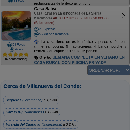
8 Fotos
protagonistas de la decoración. L ...
Casa Salva
Casa Rural en
La Rinconada de La Sierra
a
11,5 km
de Villanueva del Conde
(Salamanca)
(Salamanca)
2-16 plazas
56 km de Salamanca
La casa tiene un estilo rústico y posee salón con
53 Fotos
chimenea, cocina, 9 habitaciones, 4 baños, porche y
Video
terraza. Con capacidad hasta 16 person ...
SEMANA COMPLETA EN VERANO EN
Oferta:
(6 comentarios)
CASA RURAL CON PISCINA PRIVADA
Cerca de Villanueva del Conde:
Sequeros
(Salamanca)
a 1,1 km
Garcibuey
(Salamanca)
a 1,6 km
Miranda del Castañar
(Salamanca)
a 3,2 km