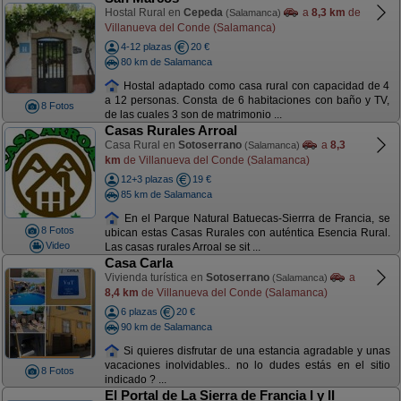
Hostal Rural en
Cepeda
a
8,3 km
de
(Salamanca)
Villanueva del Conde (Salamanca)
4-12 plazas
20 €
80 km de Salamanca
Hostal adaptado como casa rural con capacidad de 4
a 12 personas. Consta de 6 habitaciones con baño y TV,
8 Fotos
de las cuales 3 son de matrimonio ...
Casas Rurales Arroal
Casa Rural en
Sotoserrano
a
8,3
(Salamanca)
km
de Villanueva del Conde (Salamanca)
12+3 plazas
19 €
85 km de Salamanca
En el Parque Natural Batuecas-Sierrra de Francia, se
8 Fotos
ubican estas Casas Rurales con auténtica Esencia Rural.
Video
Las casas rurales Arroal se sit ...
Casa Carla
Vivienda turística en
Sotoserrano
a
(Salamanca)
8,4 km
de Villanueva del Conde (Salamanca)
6 plazas
20 €
90 km de Salamanca
Si quieres disfrutar de una estancia agradable y unas
vacaciones inolvidables.. no lo dudes estás en el sitio
8 Fotos
indicado ? ...
El Portal de La Sierra de Francia I y II