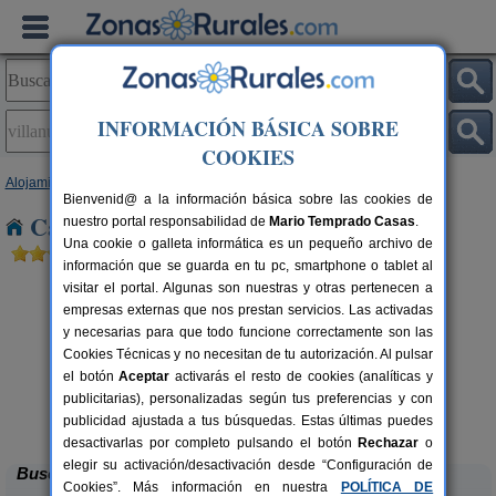
INFORMACIÓN BÁSICA SOBRE
COOKIES
Alojamientos
>
Castilla y León
>
Salamanca
> Villanueva del Conde
Bienvenid@ a la información básica sobre las cookies de
Casas Rurales en Villanueva del Conde
nuestro portal responsabilidad de
Mario Temprado Casas
.
Una cookie o galleta informática es un pequeño archivo de
información que se guarda en tu pc, smartphone o tablet al
visitar el portal. Algunas son nuestras y otras pertenecen a
empresas externas que nos prestan servicios. Las activadas
y necesarias para que todo funcione correctamente son las
Cookies Técnicas y no necesitan de tu autorización. Al pulsar
el botón
Aceptar
activarás el resto de cookies (analíticas y
rs.
publicitarias), personalizadas según tus preferencias y con
 €
La Avutarda
8+2 pers.
13 €
publicidad ajustada a tus búsquedas. Estas últimas puedes
Villoria (Salamanca)
desde
desactivarlas por completo pulsando el botón
Rechazar
o
elegir su activación/desactivación desde “Configuración de
Buscar
Cookies”. Más información en nuestra
POLÍTICA DE