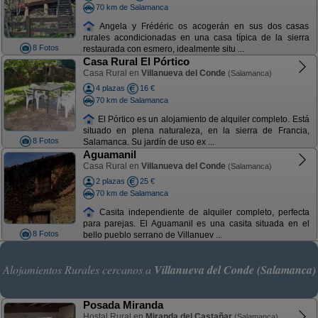
70 km de Salamanca
Angela y Frédéric os acogerán en sus dos casas
rurales acondicionadas en una casa típica de la sierra
8 Fotos
restaurada con esmero, idealmente situ ...
Casa Rural El Pórtico
Casa Rural en
Villanueva del Conde
(Salamanca)
4 plazas
16 €
70 km de Salamanca
El Pórtico es un alojamiento de alquiler completo. Está
situado en plena naturaleza, en la sierra de Francia,
8 Fotos
Salamanca. Su jardín de uso ex ...
Aguamanil
Casa Rural en
Villanueva del Conde
(Salamanca)
2 plazas
25 €
70 km de Salamanca
Casita independiente de alquiler completo, perfecta
para parejas. El Aguamanil es una casita situada en el
8 Fotos
bello pueblo serrano de Villanuev ...
Alojamientos Rurales cercanos a
Villanueva del Conde (Salamanca)
Posada Miranda
Hostal Rural en
Miranda del Castañar
(Salamanca)