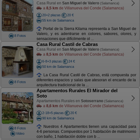
Casa Rural en
San Miguel de Valero
(Salamanca)
a
8,5 km
de Villanueva del Conde (Salamanca)
20+2 plazas
20 €
55 km de Salamanca
Portal de la Sierra Kilama representa a San Miguel de
Valero, y es adentrarse en colores, sabores, olores, y
8 Fotos
sensaciones que difícilmente ol ...
Casa Rural Castil de Cabras
Casa Rural en
San Miguel de Valero
(Salamanca)
a
8,5 km
de Villanueva del Conde (Salamanca)
6-8+3 plazas
24 €
50 km de Salamanca
La Casa Rural Castil de Cabras, está compuesta por
diferentes espacios y salas que atesoran el encanto de la
8 Fotos
arquitectura tradicional de la ...
Apartamentos Rurales El Mirador del
Soto
Apartamentos Rurales en
Sotoserrano
(Salamanca)
a
8,6 km
de Villanueva del Conde (Salamanca)
2-18+5 plazas
20 €
90 km de Salamanca
Nuestros 4 Apartamentos tienen una capacidad para
8 Fotos
4-6 personas. Compuestos por 1 habitación de matrimonio
Video
con baño, 1 habitación doble con b ...