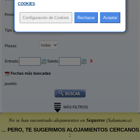
COOKIES
.
Provincias/Islas:
Tipo alquiler:
Plazas:
X
Entrada:
Salida:
Fechas más buscadas
pueblo:
MÁS FILTROS
No se han encontrado alojamientos en
Sequeros
(Salamanca)
... PERO, TE SUGERIMOS ALOJAMIENTOS CERCANOS
: