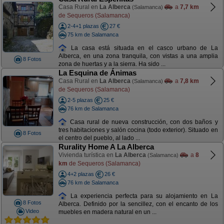
Casa Rural en
La Alberca
a
7,7 km
(Salamanca)
de Sequeros (Salamanca)
2-4+1 plazas
27 €
75 km de Salamanca
La casa está situada en el casco urbano de La
Alberca, en una zona tranquila, con vistas a una amplia
8 Fotos
zona de huertas y a la sierra. Ha sido ...
La Esquina de Ánimas
Casa Rural en
La Alberca
a
7,8 km
(Salamanca)
de Sequeros (Salamanca)
2-5 plazas
25 €
76 km de Salamanca
Casa rural de nueva construcción, con dos baños y
tres habitaciones y salón cocina (todo exterior). Situado en
8 Fotos
el centro del pueblo, al lado ...
Rurality Home A La Alberca
Vivienda turística en
La Alberca
a
8
(Salamanca)
km
de Sequeros (Salamanca)
4+2 plazas
26 €
76 km de Salamanca
La experiencia perfecta para su alojamiento en La
8 Fotos
Alberca. Definido por la sencillez, con el encanto de los
Video
muebles en madera natural en un ...