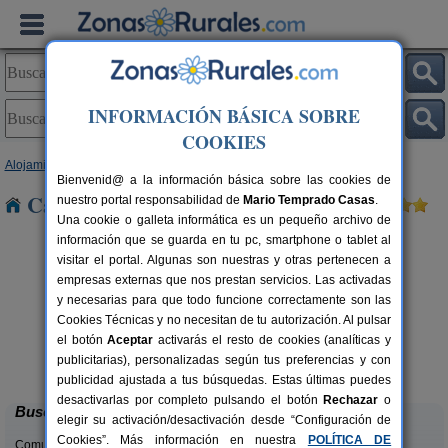
INFORMACIÓN BÁSICA SOBRE
COOKIES
Alojamientos
>
Castilla y León
>
Salamanca
> Sequeros
Bienvenid@ a la información básica sobre las cookies de
Casas Rurales cerca de Sequeros
nuestro portal responsabilidad de
Mario Temprado Casas
.
Una cookie o galleta informática es un pequeño archivo de
información que se guarda en tu pc, smartphone o tablet al
visitar el portal. Algunas son nuestras y otras pertenecen a
empresas externas que nos prestan servicios. Las activadas
y necesarias para que todo funcione correctamente son las
Cookies Técnicas y no necesitan de tu autorización. Al pulsar
rs.
el botón
Aceptar
activarás el resto de cookies (analíticas y
 €
Casa Rural El Carmen II
2-4+2 pers.
publicitarias), personalizadas según tus preferencias y con
25 €
Ciudad Rodrigo (Salamanca)
desde
publicidad ajustada a tus búsquedas. Estas últimas puedes
desactivarlas por completo pulsando el botón
Rechazar
o
Buscar
elegir su activación/desactivación desde “Configuración de
Cookies”. Más información en nuestra
POLÍTICA DE
Comunidades: