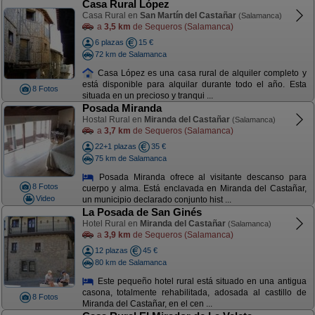
Casa Rural López
Casa Rural en
San Martín del Castañar
(Salamanca)
a
3,5 km
de Sequeros (Salamanca)
6 plazas
15 €
72 km de Salamanca
Casa López es una casa rural de alquiler completo y
está disponible para alquilar durante todo el año. Esta
8 Fotos
situada en un precioso y tranqui ...
Posada Miranda
Hostal Rural en
Miranda del Castañar
(Salamanca)
a
3,7 km
de Sequeros (Salamanca)
22+1 plazas
35 €
75 km de Salamanca
Posada Miranda ofrece al visitante descanso para
8 Fotos
cuerpo y alma. Está enclavada en Miranda del Castañar,
Video
un municipio declarado conjunto hist ...
La Posada de San Ginés
Hotel Rural en
Miranda del Castañar
(Salamanca)
a
3,9 km
de Sequeros (Salamanca)
12 plazas
45 €
80 km de Salamanca
Este pequeño hotel rural está situado en una antigua
casona, totalmente rehabilitada, adosada al castillo de
8 Fotos
Miranda del Castañar, en el cen ...