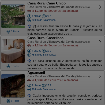
Casa Rural Caño Chico
Casa Rural en
Villanueva del Conde
(Salamanca)
a
1,1 km
de Sequeros (Salamanca)
4 plazas
20 €
70 km de Salamanca
¡Que vistas tendrán desde la casa y el jardín! Y en
pleno corazón de la Sierra de Francia. Disfruten de su
8 Fotos
cielo estrellado excepcional y de ...
Casa Rural Castellana
Casa Rural en
Villanueva del Conde
(Salamanca)
a
1,2 km
de Sequeros (Salamanca)
4 plazas
20 €
75 km de Salamanca
La casa dispone de 2 dormitorios, salón comedor,
cocina y cuarto de baño. Equipada con todos los enseres
8 Fotos
necesarios, dispone de chimenea de ...
Aguamanil
Casa Rural en
Villanueva del Conde
(Salamanca)
a
1,3 km
de Sequeros (Salamanca)
2 plazas
25 €
70 km de Salamanca
Casita independiente de alquiler completo, perfecta
para parejas. El Aguamanil es una casita situada en el
8 Fotos
bello pueblo serrano de Villanuev ...