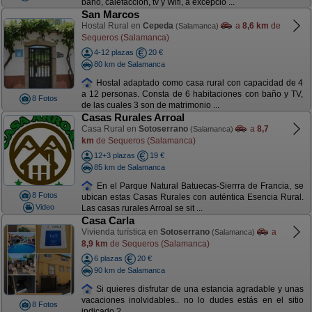
baño, calefacción, tv y Wifi, a excepció ...
San Marcos
Hostal Rural en
Cepeda
a
8,6 km
de
(Salamanca)
Sequeros (Salamanca)
4-12 plazas
20 €
80 km de Salamanca
Hostal adaptado como casa rural con capacidad de 4
a 12 personas. Consta de 6 habitaciones con baño y TV,
8 Fotos
de las cuales 3 son de matrimonio ...
Casas Rurales Arroal
Casa Rural en
Sotoserrano
a
8,7
(Salamanca)
km
de Sequeros (Salamanca)
12+3 plazas
19 €
85 km de Salamanca
En el Parque Natural Batuecas-Sierrra de Francia, se
8 Fotos
ubican estas Casas Rurales con auténtica Esencia Rural.
Video
Las casas rurales Arroal se sit ...
Casa Carla
Vivienda turística en
Sotoserrano
a
(Salamanca)
8,9 km
de Sequeros (Salamanca)
6 plazas
20 €
90 km de Salamanca
Si quieres disfrutar de una estancia agradable y unas
vacaciones inolvidables.. no lo dudes estás en el sitio
8 Fotos
indicado ? ...