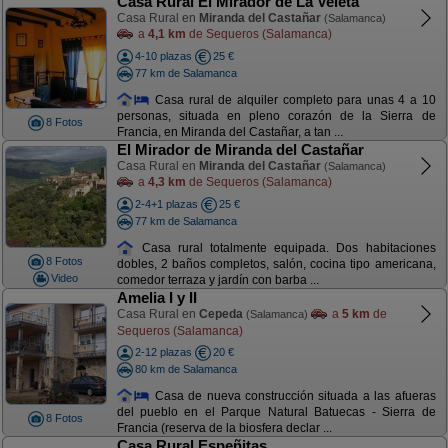
Casa Rural El Mirador de La Veleta
Casa Rural en
Miranda del Castañar
(Salamanca)
a
4,1 km
de Sequeros (Salamanca)
4-10 plazas
25 €
77 km de Salamanca
Casa rural de alquiler completo para unas 4 a 10
personas, situada en pleno corazón de la Sierra de
8 Fotos
Francia, en Miranda del Castañar, a tan ...
El Mirador de Miranda del Castañar
Casa Rural en
Miranda del Castañar
(Salamanca)
a
4,3 km
de Sequeros (Salamanca)
2-4+1 plazas
25 €
77 km de Salamanca
Casa rural totalmente equipada. Dos habitaciones
8 Fotos
dobles, 2 baños completos, salón, cocina tipo americana,
Video
comedor terraza y jardín con barba ...
Amelia I y II
Casa Rural en
Cepeda
a
5 km
de
(Salamanca)
Sequeros (Salamanca)
2-12 plazas
20 €
80 km de Salamanca
Casa de nueva construcción situada a las afueras
del pueblo en el Parque Natural Batuecas - Sierra de
8 Fotos
Francia (reserva de la biosfera declar ...
Casa Rural Espeñitas