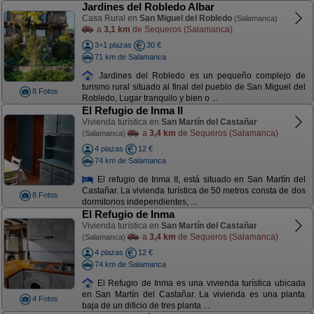
Jardines del Robledo Albar
Casa Rural en
San Miguel del Robledo
(Salamanca)
a
3,1 km
de Sequeros (Salamanca)
3+1 plazas
30 €
71 km de Salamanca
Jardines del Robledo es un pequeño complejo de
turismo rural situado al final del pueblo de San Miguel del
8 Fotos
Robledo, Lugar tranquilo y bien o ...
El Refugio de Inma II
Vivienda turística en
San Martín del Castañar
a
3,4 km
de Sequeros (Salamanca)
(Salamanca)
4 plazas
12 €
74 km de Salamanca
El refugio de Inma II, está situado en San Martín del
Castañar. La vivienda turística de 50 metros consta de dos
8 Fotos
dormitorios independientes, ...
El Refugio de Inma
Vivienda turística en
San Martín del Castañar
a
3,4 km
de Sequeros (Salamanca)
(Salamanca)
4 plazas
12 €
74 km de Salamanca
El Refugio de Inma es una vivienda turística ubicada
en San Martín del Castañar. La vivienda es una planta
4 Fotos
baja de un dificio de tres planta ...