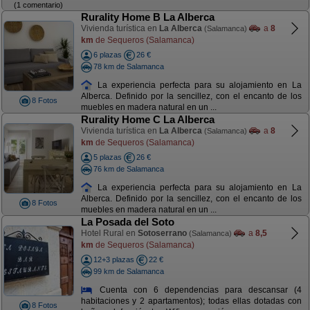
(1 comentario)
Rurality Home B La Alberca
Vivienda turística en
La Alberca
a
8
(Salamanca)
km
de Sequeros (Salamanca)
6 plazas
26 €
78 km de Salamanca
La experiencia perfecta para su alojamiento en La
Alberca. Definido por la sencillez, con el encanto de los
8 Fotos
muebles en madera natural en un ...
Rurality Home C La Alberca
Vivienda turística en
La Alberca
a
8
(Salamanca)
km
de Sequeros (Salamanca)
5 plazas
26 €
76 km de Salamanca
La experiencia perfecta para su alojamiento en La
Alberca. Definido por la sencillez, con el encanto de los
8 Fotos
muebles en madera natural en un ...
La Posada del Soto
Hotel Rural en
Sotoserrano
a
8,5
(Salamanca)
km
de Sequeros (Salamanca)
12+3 plazas
22 €
99 km de Salamanca
Cuenta con 6 dependencias para descansar (4
habitaciones y 2 apartamentos); todas ellas dotadas con
8 Fotos