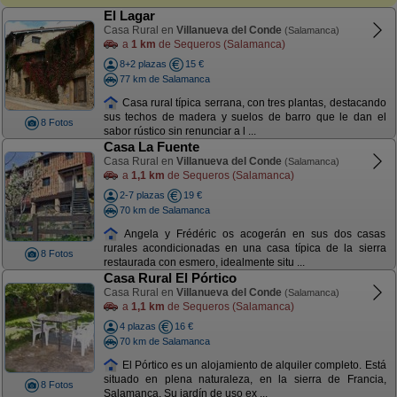
El Lagar
Casa Rural en
Villanueva del Conde
(Salamanca)
a
1 km
de Sequeros (Salamanca)
8+2 plazas
15 €
77 km de Salamanca
Casa rural típica serrana, con tres plantas, destacando
sus techos de madera y suelos de barro que le dan el
8 Fotos
sabor rústico sin renunciar a l ...
Casa La Fuente
Casa Rural en
Villanueva del Conde
(Salamanca)
a
1,1 km
de Sequeros (Salamanca)
2-7 plazas
19 €
70 km de Salamanca
Angela y Frédéric os acogerán en sus dos casas
rurales acondicionadas en una casa típica de la sierra
8 Fotos
restaurada con esmero, idealmente situ ...
Casa Rural El Pórtico
Casa Rural en
Villanueva del Conde
(Salamanca)
a
1,1 km
de Sequeros (Salamanca)
4 plazas
16 €
70 km de Salamanca
El Pórtico es un alojamiento de alquiler completo. Está
situado en plena naturaleza, en la sierra de Francia,
8 Fotos
Salamanca. Su jardín de uso ex ...