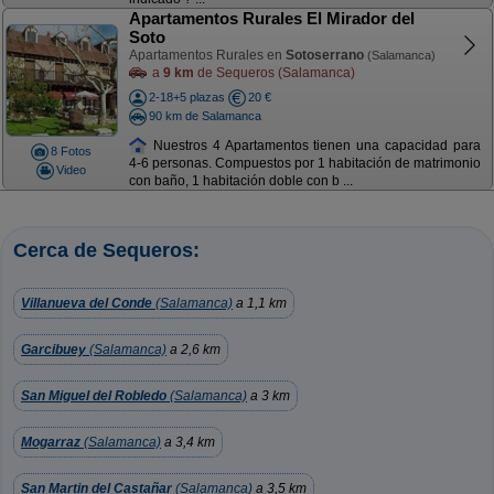
Apartamentos Rurales El Mirador del
Soto
Apartamentos Rurales en
Sotoserrano
(Salamanca)
a
9 km
de Sequeros (Salamanca)
2-18+5 plazas
20 €
90 km de Salamanca
Nuestros 4 Apartamentos tienen una capacidad para
8 Fotos
4-6 personas. Compuestos por 1 habitación de matrimonio
Video
con baño, 1 habitación doble con b ...
Cerca de Sequeros:
Villanueva del Conde
(Salamanca)
a 1,1 km
Garcibuey
(Salamanca)
a 2,6 km
San Miguel del Robledo
(Salamanca)
a 3 km
Mogarraz
(Salamanca)
a 3,4 km
San Martin del Castañar
(Salamanca)
a 3,5 km