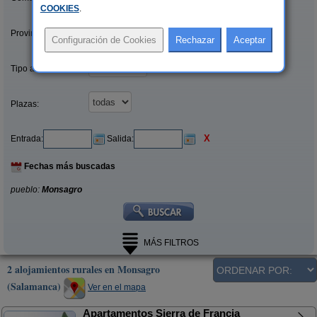
COOKIES
.
Provincias/Islas:
Tipo alquiler:
Plazas:
X
Entrada:
Salida:
Fechas más buscadas
pueblo:
Monsagro
MÁS FILTROS
2 alojamientos rurales en Monsagro
(Salamanca)
Ver en el mapa
Apartamentos Sierra de Francia