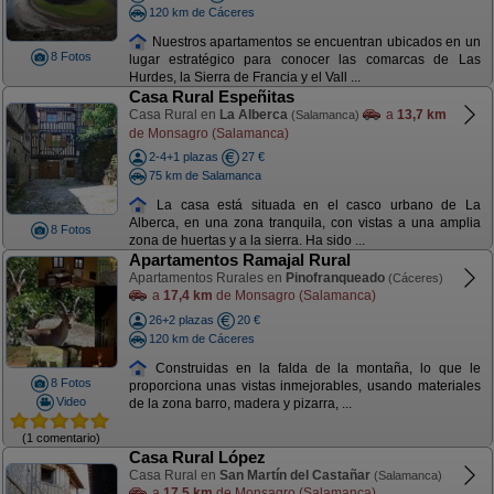
120 km de Cáceres
Nuestros apartamentos se encuentran ubicados en un
8 Fotos
lugar estratégico para conocer las comarcas de Las
Hurdes, la Sierra de Francia y el Vall ...
Casa Rural Espeñitas
Casa Rural en
La Alberca
a
13,7 km
(Salamanca)
de Monsagro (Salamanca)
2-4+1 plazas
27 €
75 km de Salamanca
La casa está situada en el casco urbano de La
Alberca, en una zona tranquila, con vistas a una amplia
8 Fotos
zona de huertas y a la sierra. Ha sido ...
Apartamentos Ramajal Rural
Apartamentos Rurales en
Pinofranqueado
(Cáceres)
a
17,4 km
de Monsagro (Salamanca)
26+2 plazas
20 €
120 km de Cáceres
Construidas en la falda de la montaña, lo que le
8 Fotos
proporciona unas vistas inmejorables, usando materiales
Video
de la zona barro, madera y pizarra, ...
(1 comentario)
Casa Rural López
Casa Rural en
San Martín del Castañar
(Salamanca)
a
17,5 km
de Monsagro (Salamanca)