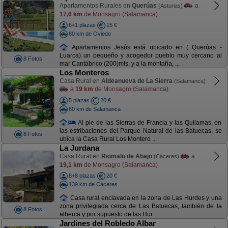
Apartamentos Rurales en
Querúas
a
(Asturias)
17,6 km
de Monsagro (Salamanca)
6+1 plazas
15 €
80 km de Oviedo
Apartamentos Jesús está ubicado en ( Querúas -
Luarca) un pequeño y acogedor pueblo muy cercano al
8 Fotos
mar Cantábrico (200)mts. y a la montaña, ...
Los Monteros
Casa Rural en
Aldeanueva de La Sierra
(Salamanca)
a
19 km
de Monsagro (Salamanca)
5 plazas
20 €
60 km de Salamanca
Al pie de las Sierras de Francia y las Quilamas, en
las estribaciones del Parque Natural de las Batuecas, se
8 Fotos
ubica la Casa Rural Los Montero ...
La Jurdana
Casa Rural en
Riomalo de Abajo
a
(Cáceres)
19,1 km
de Monsagro (Salamanca)
8+8 plazas
20 €
139 km de Cáceres
Casa rural enclavada en la zona de Las Hurdes y una
zona privilegiada cerca de Las Batuecas, también de la
8 Fotos
alberca y por supuesto de las Hur ...
Jardines del Robledo Albar