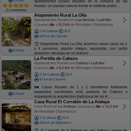
8 Fotos
apartamentos rurales situados en la comarca de las
Hurdes. Un paraíso natural donde el visitante podrá ...
(1 comentario)
Alojamiento Rural La Olla
Apartamentos Rurales en
Las Mestas / Ladrillar
a
9,2 km
de Monsagro (Salamanca)
(Cáceres)
2-4+1 plazas
26 €
149 km de Cáceres
Alojamiento Rural La Olla, tenemos varias casas de 2
y 4 personas, alquiler íntegro, separadas, con jardin
8 Fotos
alrededor ubicadas en un entorno ...
La Portilla de Cabezo
Apartamentos Rurales en
Cabezo / Ladrillar
a
9,2 km
de Monsagro (Salamanca)
(Cáceres)
2-14+1 plazas
20 €
97 km de Cáceres
Casas Rurales de 1 y 2 dormitorios totalmente
equipados construidos enla pedanía de Cabezo y
8 Fotos
respetando la arquitectura tradicional de las H ...
Casa Rural El Corralón de La Atalaya
Casa Rural en
La Atalaya
a
12,2 km
(Salamanca)
de Monsagro (Salamanca)
2-12 plazas
21 €
100 km de Salamanca
El Corralón de la Atalaya es una antigua casona de