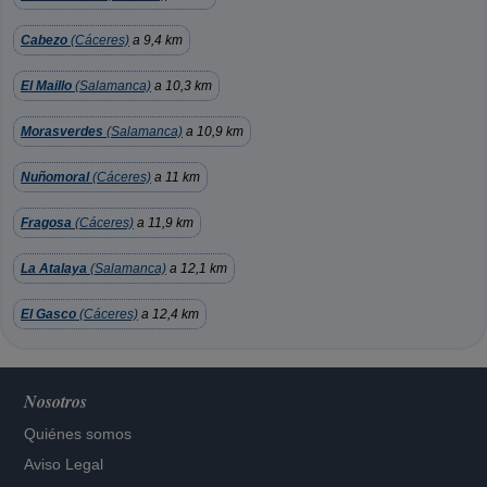
Cabezo
(Cáceres)
a 9,4 km
El Maillo
(Salamanca)
a 10,3 km
Morasverdes
(Salamanca)
a 10,9 km
Nuñomoral
(Cáceres)
a 11 km
Fragosa
(Cáceres)
a 11,9 km
La Atalaya
(Salamanca)
a 12,1 km
El Gasco
(Cáceres)
a 12,4 km
Nosotros
Quiénes somos
Aviso Legal