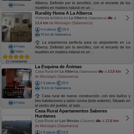
Alberca. Definido por la sencillez, con el encanto de los
8 Fotos
muebles en madera natural en un ...
Rurality Home A La Alberca
Vivienda turística en
La Alberca
a
(Salamanca)
13,4 km
de Monsagro (Salamanca)
4+2 plazas
26 €
76 km de Salamanca
La experiencia perfecta para su alojamiento en La
8 Fotos
Alberca. Definido por la sencillez, con el encanto de los
Video
muebles en madera natural en un ...
(1 comentario)
La Esquina de Ánimas
Casa Rural en
La Alberca
a
13,6 km
(Salamanca)
de Monsagro (Salamanca)
2-5 plazas
25 €
76 km de Salamanca
Casa rural de nueva construcción, con dos baños y
tres habitaciones y salón cocina (todo exterior). Situado en
8 Fotos
el centro del pueblo, al lado ...
Casa Rural Apartamentos Sabores
Hurdanos
Casa Rural en
Las Mestas
a
13,6 km
(Cáceres)
de Monsagro (Salamanca)
2-8 plazas
15 €