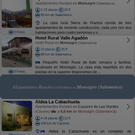
Apartamentos Rurales en
Monsagro
(Salamanca)
2-15 plazas
20 €
90 km de Salamanca
La casa rural Sierra de Francia consta de tres
apartamentos de reciente construcción, cada uno con dos
8 Fotos
habitaciones para cuatro personas y u ...
Hotel Rural Valle Agadón
Hotel Rural en
Monsagro
(Salamanca)
10 plazas
25 €
88 km de Salamanca
Pequeño Hotel Rural de trato cercano y familiar,
localizado en Monsagro. La casa esta repartida en dos
8 Fotos
plantas en la superior disponemos de ...
Alojamientos Rurales cercanos a
Monsagro (Salamanca)
Aldea La Cabachuela
Apartamentos Rurales en
Casares de Las Hurdes
a
6,6 km
de Monsagro (Salamanca)
(Cáceres)
4-26 plazas
22 €
160 km de Cáceres
Aldea la Cabachuela es un complejo de