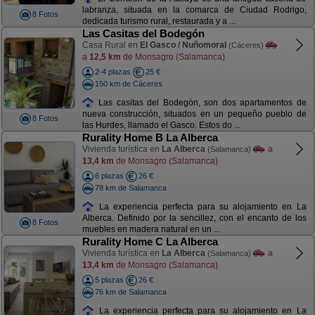
labranza, situada en la comarca de Ciudad Rodrigo,
8 Fotos
dedicada turismo rural, restaurada y a ...
Las Casitas del Bodegón
Casa Rural en
El Gasco / Nuñomoral
(Cáceres)
a
12,5 km
de Monsagro (Salamanca)
2-4 plazas
25 €
150 km de Cáceres
Las casitas del Bodegòn, son dos apartamentos de
nueva construcción, situados en un pequeño pueblo de
8 Fotos
las Hurdes, llamado el Gasco. Estos do ...
Rurality Home B La Alberca
Vivienda turística en
La Alberca
a
(Salamanca)
13,4 km
de Monsagro (Salamanca)
6 plazas
26 €
78 km de Salamanca
La experiencia perfecta para su alojamiento en La
Alberca. Definido por la sencillez, con el encanto de los
8 Fotos
muebles en madera natural en un ...
Rurality Home C La Alberca
Vivienda turística en
La Alberca
a
(Salamanca)
13,4 km
de Monsagro (Salamanca)
5 plazas
26 €
76 km de Salamanca
La experiencia perfecta para su alojamiento en La