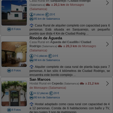
Casa Rural en
Sanjuanejo / Ciudad Rodrigo
a
20,1 km
de Monsagro
(Salamanca)
(Salamanca)
6 plazas
20 €
85 km de Salamanca
Casa Rural de alquiler completo con capacidad para 6
8 Fotos
personas. Está situada en Sanjuanejo, un pequeño
pueblo que dista 4 Km de Ciudad Rodrig ...
Rincón de Águeda
Casa Rural en
Águeda del Caudillo / Ciudad
Rodrigo
a
20,3 km
de Monsagro
(Salamanca)
(Salamanca)
7+1 plazas
14 €
98 km de Salamanca
Alquiler completo de casa rural de planta baja para 7
8 Fotos
personas. A tan sólo 4 kilómetros de Ciudad Rodrigo, se
encuentra este bonito complejo ...
San Marcos
Hostal Rural en
Cepeda
a
21,2 km
(Salamanca)
de Monsagro (Salamanca)
4-12 plazas
20 €
80 km de Salamanca
Hostal adaptado como casa rural con capacidad de 4
a 12 personas. Consta de 6 habitaciones con baño y TV,
8 Fotos
de las cuales 3 son de matrimonio ...