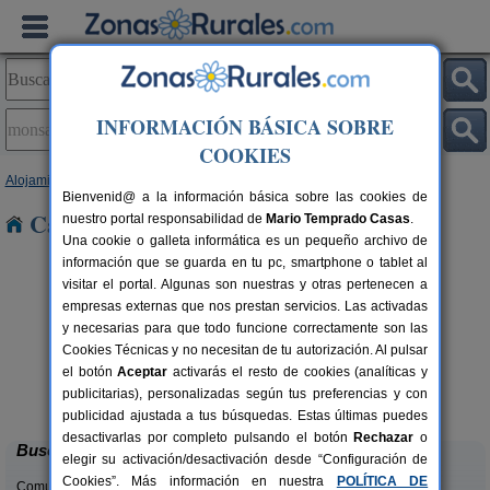
INFORMACIÓN BÁSICA SOBRE
COOKIES
Alojamientos
>
Castilla y León
>
Salamanca
> Monsagro
Bienvenid@ a la información básica sobre las cookies de
Casas Rurales en Monsagro
nuestro portal responsabilidad de
Mario Temprado Casas
.
Una cookie o galleta informática es un pequeño archivo de
información que se guarda en tu pc, smartphone o tablet al
visitar el portal. Algunas son nuestras y otras pertenecen a
empresas externas que nos prestan servicios. Las activadas
y necesarias para que todo funcione correctamente son las
Cookies Técnicas y no necesitan de tu autorización. Al pulsar
rs.
el botón
Aceptar
activarás el resto de cookies (analíticas y
 €
Casa Rural de Aldeatejada
C
10 pers.
publicitarias), personalizadas según tus preferencias y con
15 €
Aldeatejada (Salamanca)
desde
publicidad ajustada a tus búsquedas. Estas últimas puedes
desactivarlas por completo pulsando el botón
Rechazar
o
Buscar
elegir su activación/desactivación desde “Configuración de
Cookies”. Más información en nuestra
POLÍTICA DE
Comunidades: