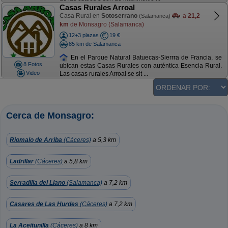
Casas Rurales Arroal
Casa Rural en
Sotoserrano
a
21,2
(Salamanca)
km
de Monsagro (Salamanca)
12+3 plazas
19 €
85 km de Salamanca
En el Parque Natural Batuecas-Sierrra de Francia, se
8 Fotos
ubican estas Casas Rurales con auténtica Esencia Rural.
Video
Las casas rurales Arroal se sit ...
Cerca de Monsagro:
Riomalo de Arriba
(Cáceres)
a 5,3 km
Ladrillar
(Cáceres)
a 5,8 km
Serradilla del Llano
(Salamanca)
a 7,2 km
Casares de Las Hurdes
(Cáceres)
a 7,2 km
La Aceitunilla
(Cáceres)
a 8 km