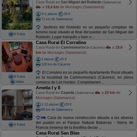
Casa Rural en
San Miguel del Robledo
(Salamanca)
a
19,4 km
de Monsagro (Salamanca)
3+1 plazas
30 €
71 km de Salamanca
Jardines del Robledo es un pequeño complejo de
turismo rural situado al final del pueblo de San Miguel del
8 Fotos
Robledo, Lugar tranquilo y bien o ...
Casa Rural El Corralino
Casa Rural en
Caminomorisco
a
19,6
(Cáceres)
km
de Monsagro (Salamanca)
2 plazas
25 €
129 km de Cáceres
El Corralino es un pequeño Apartamento Rural situado
8 Fotos
en la localidad de Caminomorisco (Cáceres), en plena
Video
comarca de Las Hurdes. Completamen ...
Amelia I y II
Casa Rural en
Cepeda
a
20 km
de
(Salamanca)
Monsagro (Salamanca)
2-12 plazas
20 €
80 km de Salamanca
Casa de nueva construcción situada a las afueras
del pueblo en el Parque Natural Batuecas - Sierra de
8 Fotos
Francia (reserva de la biosfera declar ...
Casa Rural San Blas