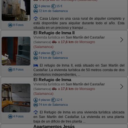
6 plazas
15 €
72 km de Salamanca
Casa López es una casa rural de alquiler completo y
está disponible para alquilar durante todo el año. Esta
8 Fotos
situada en un precioso y tranqui ...
El Refugio de Inma II
Vivienda turística en
San Martín del Castañar
a
17,6 km
de Monsagro
(Salamanca)
(Salamanca)
4 plazas
12 €
74 km de Salamanca
El refugio de Inma II, está situado en San Martín del
8 Fotos
Castañar. La vivienda turística de 50 metros consta de dos
dormitorios independientes, ...
El Refugio de Inma
Vivienda turística en
San Martín del Castañar
a
17,6 km
de Monsagro
(Salamanca)
(Salamanca)
4 plazas
12 €
74 km de Salamanca
El Refugio de Inma es una vivienda turística ubicada
4 Fotos
en San Martín del Castañar. La vivienda es una planta
baja de un dificio de tres planta ...
Apartamentos Jesús