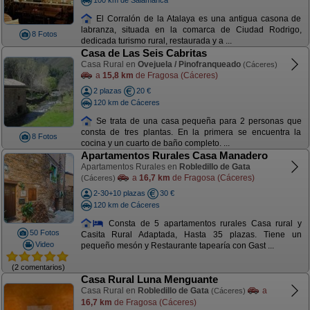
El Corralón de la Atalaya es una antigua casona de
labranza, situada en la comarca de Ciudad Rodrigo,
8 Fotos
dedicada turismo rural, restaurada y a ...
Casa de Las Seis Cabritas
Casa Rural en
Ovejuela / Pinofranqueado
(Cáceres)
a
15,8 km
de Fragosa (Cáceres)
2 plazas
20 €
120 km de Cáceres
Se trata de una casa pequeña para 2 personas que
consta de tres plantas. En la primera se encuentra la
8 Fotos
cocina y un cuarto de baño completo. ...
Apartamentos Rurales Casa Manadero
Apartamentos Rurales en
Robledillo de Gata
a
16,7 km
de Fragosa (Cáceres)
(Cáceres)
2-30+10 plazas
30 €
120 km de Cáceres
Consta de 5 apartamentos rurales Casa rural y
50 Fotos
Casita Rural Adaptada, Hasta 35 plazas. Tiene un
Video
pequeño mesón y Restaurante tapearía con Gast ...
(2 comentarios)
Casa Rural Luna Menguante
Casa Rural en
Robledillo de Gata
a
(Cáceres)
16,7 km
de Fragosa (Cáceres)