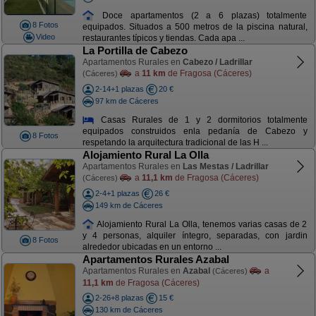
Doce apartamentos (2 a 6 plazas) totalmente
8 Fotos
equipados. Situados a 500 metros de la piscina natural,
Video
restaurantes típicos y tiendas. Cada apa ...
La Portilla de Cabezo
Apartamentos Rurales en
Cabezo / Ladrillar
a
11 km
de Fragosa (Cáceres)
(Cáceres)
2-14+1 plazas
20 €
97 km de Cáceres
Casas Rurales de 1 y 2 dormitorios totalmente
equipados construidos enla pedanía de Cabezo y
8 Fotos
respetando la arquitectura tradicional de las H ...
Alojamiento Rural La Olla
Apartamentos Rurales en
Las Mestas / Ladrillar
a
11,1 km
de Fragosa (Cáceres)
(Cáceres)
2-4+1 plazas
26 €
149 km de Cáceres
Alojamiento Rural La Olla, tenemos varias casas de 2
y 4 personas, alquiler íntegro, separadas, con jardin
8 Fotos
alrededor ubicadas en un entorno ...
Apartamentos Rurales Azabal
Apartamentos Rurales en
Azabal
a
(Cáceres)
11,1 km
de Fragosa (Cáceres)
2-26+8 plazas
15 €
130 km de Cáceres