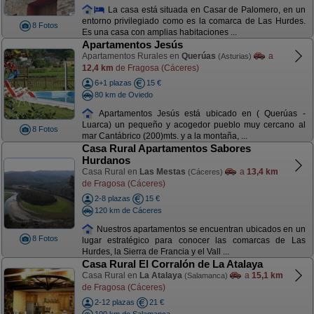
La casa está situada en Casar de Palomero, en un
entorno privilegiado como es la comarca de Las Hurdes.
8 Fotos
Es una casa con amplias habitaciones ...
Apartamentos Jesús
Apartamentos Rurales en
Querúas
a
(Asturias)
12,4 km
de Fragosa (Cáceres)
6+1 plazas
15 €
80 km de Oviedo
Apartamentos Jesús está ubicado en ( Querúas -
Luarca) un pequeño y acogedor pueblo muy cercano al
8 Fotos
mar Cantábrico (200)mts. y a la montaña, ...
Casa Rural Apartamentos Sabores
Hurdanos
Casa Rural en
Las Mestas
a
13,4 km
(Cáceres)
de Fragosa (Cáceres)
2-8 plazas
15 €
120 km de Cáceres
Nuestros apartamentos se encuentran ubicados en un
8 Fotos
lugar estratégico para conocer las comarcas de Las
Hurdes, la Sierra de Francia y el Vall ...
Casa Rural El Corralón de La Atalaya
Casa Rural en
La Atalaya
a
15,1 km
(Salamanca)
de Fragosa (Cáceres)
2-12 plazas
21 €
100 km de Salamanca