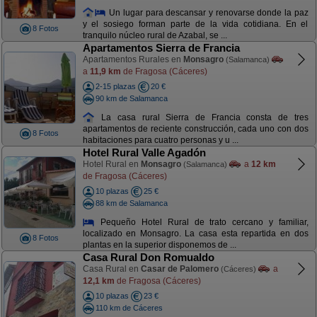
Un lugar para descansar y renovarse donde la paz
y el sosiego forman parte de la vida cotidiana. En el
8 Fotos
tranquilo núcleo rural de Azabal, se ...
Apartamentos Sierra de Francia
Apartamentos Rurales en
Monsagro
(Salamanca)
a
11,9 km
de Fragosa (Cáceres)
2-15 plazas
20 €
90 km de Salamanca
La casa rural Sierra de Francia consta de tres
apartamentos de reciente construcción, cada uno con dos
8 Fotos
habitaciones para cuatro personas y u ...
Hotel Rural Valle Agadón
Hotel Rural en
Monsagro
a
12 km
(Salamanca)
de Fragosa (Cáceres)
10 plazas
25 €
88 km de Salamanca
Pequeño Hotel Rural de trato cercano y familiar,
localizado en Monsagro. La casa esta repartida en dos
8 Fotos
plantas en la superior disponemos de ...
Casa Rural Don Romualdo
Casa Rural en
Casar de Palomero
a
(Cáceres)
12,1 km
de Fragosa (Cáceres)
10 plazas
23 €
110 km de Cáceres