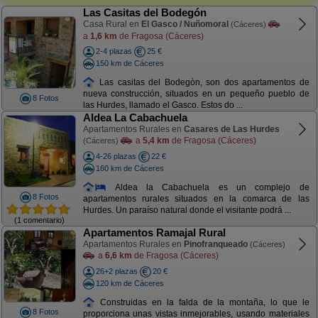
Las Casitas del Bodegón
Casa Rural en
El Gasco / Nuñomoral
(Cáceres)
a
1,6 km
de Fragosa (Cáceres)
2-4 plazas
25 €
150 km de Cáceres
Las casitas del Bodegòn, son dos apartamentos de
nueva construcción, situados en un pequeño pueblo de
8 Fotos
las Hurdes, llamado el Gasco. Estos do ...
Aldea La Cabachuela
Apartamentos Rurales en
Casares de Las Hurdes
a
5,4 km
de Fragosa (Cáceres)
(Cáceres)
4-26 plazas
22 €
160 km de Cáceres
Aldea la Cabachuela es un complejo de
8 Fotos
apartamentos rurales situados en la comarca de las
Hurdes. Un paraíso natural donde el visitante podrá ...
(1 comentario)
Apartamentos Ramajal Rural
Apartamentos Rurales en
Pinofranqueado
(Cáceres)
a
6,6 km
de Fragosa (Cáceres)
26+2 plazas
20 €
120 km de Cáceres
Construidas en la falda de la montaña, lo que le
8 Fotos
proporciona unas vistas inmejorables, usando materiales