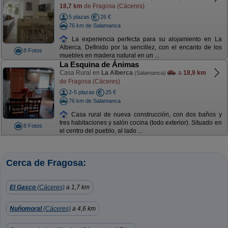
18,7 km
de Fragosa (Cáceres)
5 plazas
26 €
76 km de Salamanca
La experiencia perfecta para su alojamiento en La
Alberca. Definido por la sencillez, con el encanto de los
8 Fotos
muebles en madera natural en un ...
La Esquina de Ánimas
Casa Rural en
La Alberca
a
18,9 km
(Salamanca)
de Fragosa (Cáceres)
2-5 plazas
25 €
76 km de Salamanca
Casa rural de nueva construcción, con dos baños y
tres habitaciones y salón cocina (todo exterior). Situado en
8 Fotos
el centro del pueblo, al lado ...
Cerca de Fragosa:
El Gasco
(Cáceres)
a 1,7 km
Nuñomoral
(Cáceres)
a 4,6 km