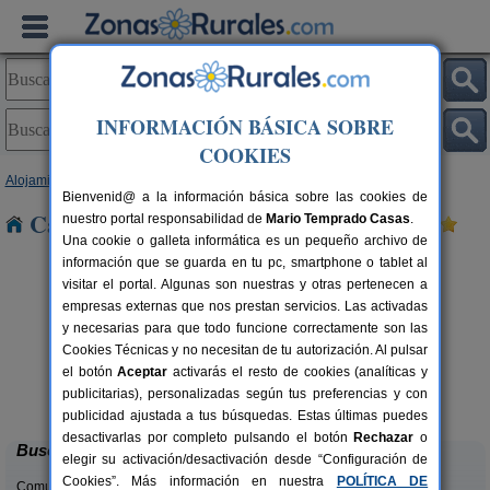
INFORMACIÓN BÁSICA SOBRE
COOKIES
Alojamientos
>
Extremadura
>
Cáceres
> Fragosa
Bienvenid@ a la información básica sobre las cookies de
Casas Rurales cerca de Fragosa
nuestro portal responsabilidad de
Mario Temprado Casas
.
Una cookie o galleta informática es un pequeño archivo de
información que se guarda en tu pc, smartphone o tablet al
visitar el portal. Algunas son nuestras y otras pertenecen a
empresas externas que nos prestan servicios. Las activadas
y necesarias para que todo funcione correctamente son las
Cookies Técnicas y no necesitan de tu autorización. Al pulsar
Apartamentos Rurales Casa
2-30+10 pers.
el botón
Aceptar
activarás el resto de cookies (analíticas y
30 €
Manadero
rs.
desde
publicitarias), personalizadas según tus preferencias y con
 €
Robledillo de Gata (Cáceres)
publicidad ajustada a tus búsquedas. Estas últimas puedes
desactivarlas por completo pulsando el botón
Rechazar
o
Buscar
elegir su activación/desactivación desde “Configuración de
Cookies”. Más información en nuestra
POLÍTICA DE
Comunidades: