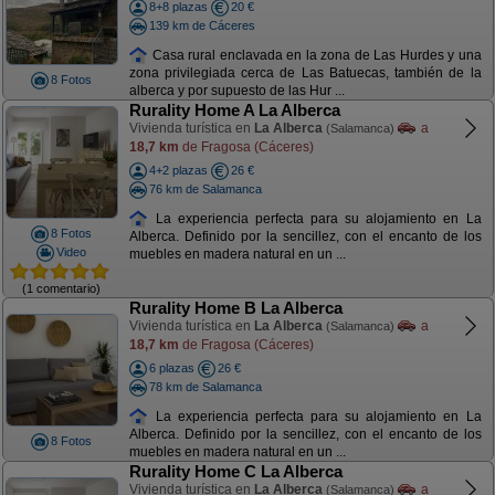
8+8 plazas
20 €
139 km de Cáceres
Casa rural enclavada en la zona de Las Hurdes y una
zona privilegiada cerca de Las Batuecas, también de la
8 Fotos
alberca y por supuesto de las Hur ...
Rurality Home A La Alberca
Vivienda turística en
La Alberca
a
(Salamanca)
18,7 km
de Fragosa (Cáceres)
4+2 plazas
26 €
76 km de Salamanca
La experiencia perfecta para su alojamiento en La
8 Fotos
Alberca. Definido por la sencillez, con el encanto de los
Video
muebles en madera natural en un ...
(1 comentario)
Rurality Home B La Alberca
Vivienda turística en
La Alberca
a
(Salamanca)
18,7 km
de Fragosa (Cáceres)
6 plazas
26 €
78 km de Salamanca
La experiencia perfecta para su alojamiento en La
Alberca. Definido por la sencillez, con el encanto de los
8 Fotos
muebles en madera natural en un ...
Rurality Home C La Alberca
Vivienda turística en
La Alberca
a
(Salamanca)