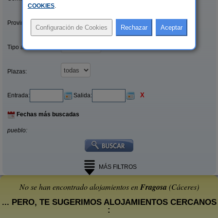
COOKIES
.
Provincias/Islas:
Tipo alquiler:
Plazas:
X
Entrada:
Salida:
Fechas más buscadas
pueblo:
MÁS FILTROS
No se han encontrado alojamientos en
Fragosa
(Cáceres)
... PERO, TE SUGERIMOS ALOJAMIENTOS CERCANOS
: