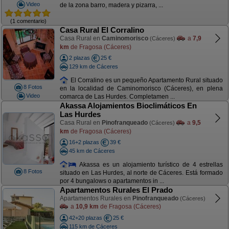
Video
de la zona barro, madera y pizarra, ...
(1 comentario)
Casa Rural El Corralino
Casa Rural en
Caminomorisco
a
7,9
(Cáceres)
km
de Fragosa (Cáceres)
2 plazas
25 €
129 km de Cáceres
El Corralino es un pequeño Apartamento Rural situado
8 Fotos
en la localidad de Caminomorisco (Cáceres), en plena
Video
comarca de Las Hurdes. Completamen ...
Akassa Alojamientos Bioclimáticos En
Las Hurdes
Casa Rural en
Pinofranqueado
a
9,5
(Cáceres)
km
de Fragosa (Cáceres)
16+2 plazas
39 €
45 km de Cáceres
Akassa es un alojamiento turístico de 4 estrellas
8 Fotos
situado en Las Hurdes, al norte de Cáceres. Está formado
por 4 bungalows o apartamentos in ...
Apartamentos Rurales El Prado
Apartamentos Rurales en
Pinofranqueado
(Cáceres)
a
10,9 km
de Fragosa (Cáceres)
42+20 plazas
25 €
115 km de Cáceres