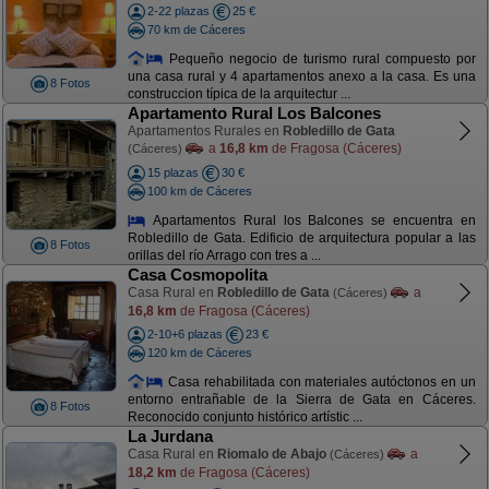
2-22 plazas
25 €
70 km de Cáceres
Pequeño negocio de turismo rural compuesto por
una casa rural y 4 apartamentos anexo a la casa. Es una
8 Fotos
construccion típica de la arquitectur ...
Apartamento Rural Los Balcones
Apartamentos Rurales en
Robledillo de Gata
a
16,8 km
de Fragosa (Cáceres)
(Cáceres)
15 plazas
30 €
100 km de Cáceres
Apartamentos Rural los Balcones se encuentra en
Robledillo de Gata. Edificio de arquitectura popular a las
8 Fotos
orillas del río Arrago con tres a ...
Casa Cosmopolita
Casa Rural en
Robledillo de Gata
a
(Cáceres)
16,8 km
de Fragosa (Cáceres)
2-10+6 plazas
23 €
120 km de Cáceres
Casa rehabilitada con materiales autóctonos en un
entorno entrañable de la Sierra de Gata en Cáceres.
8 Fotos
Reconocido conjunto histórico artístic ...
La Jurdana
Casa Rural en
Riomalo de Abajo
a
(Cáceres)
18,2 km
de Fragosa (Cáceres)