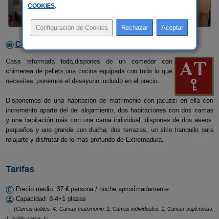
COOKIES
.
Contactar con el alojamiento
Casa reformada toda,dispones de un comedor con
chimenea de pellets,una cocina equipada con todo lo que
necesites ,ponemos el desayuno incluido en el precio.
Disponemos de una habitación de matrimonio con jacuzzi en ella con
incremento aparte del del alojamiento, dos habitaciones con dos camas
y una habitación más con una cama individual, dispones de dos aseos
pequeños y uno grande con ducha, dos terrazas, un sitio tranquilo para
relajarte y disfrutar de lo mas profundo de Extremadura.
Tarifas
Precio medio: 37 € persona / noche aproximadamente
Capacidad: 8-4+1 plazas
(Camas dobles: 4, Camas matrimonio: 1, Camas individuales: 1, Camas supletorias:
1, Sofás cama: 1)