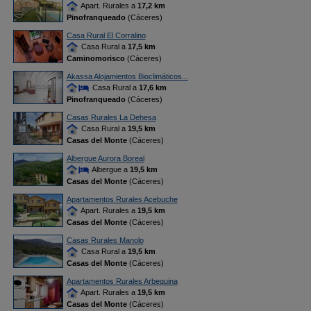
Apart. Rurales a
17,2 km
Pinofranqueado
(Cáceres)
Casa Rural El Corralino
Casa Rural a
17,5 km
Caminomorisco
(Cáceres)
Akassa Alojamientos Bioclimáticos...
Casa Rural a
17,6 km
Pinofranqueado
(Cáceres)
Casas Rurales La Dehesa
Casa Rural a
19,5 km
Casas del Monte
(Cáceres)
Albergue Aurora Boreal
Albergue a
19,5 km
Casas del Monte
(Cáceres)
Apartamentos Rurales Acebuche
Apart. Rurales a
19,5 km
Casas del Monte
(Cáceres)
Casas Rurales Manolo
Casa Rural a
19,5 km
Casas del Monte
(Cáceres)
Apartamentos Rurales Arbequina
Apart. Rurales a
19,5 km
Casas del Monte
(Cáceres)