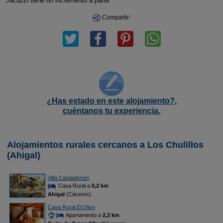
Jacuzzi tiene un incremento a parte
Compartir:
¿Has estado en este alojamiento?,
cuéntanos tu experiencia.
Alojamientos rurales cercanos a Los Chulillos
(Ahigal)
Villa Cardadorum
Casa Rural a
0,2 km
Ahigal
(Cáceres)
Casa Rural El Olivo
Apartamento a
2,3 km