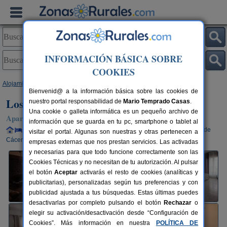
INFORMACIÓN BÁSICA SOBRE
COOKIES
Alojamientos
>
Extremadura
>
Cáceres
>
Ahigal
> Los Chulillos
Bienvenid@ a la información básica sobre las cookies de
Los Chulillos
nuestro portal responsabilidad de
Mario Temprado Casas
.
Una cookie o galleta informática es un pequeño archivo de
Apartamento en Ahigal (Cáceres)
información que se guarda en tu pc, smartphone o tablet al
Alquiler completo y por habitaciones
8-4+1 plazas
102 km de
visitar el portal. Algunas son nuestras y otras pertenecen a
Cáceres
empresas externas que nos prestan servicios. Las activadas
y necesarias para que todo funcione correctamente son las
Cookies Técnicas y no necesitan de tu autorización. Al pulsar
el botón
Aceptar
activarás el resto de cookies (analíticas y
publicitarias), personalizadas según tus preferencias y con
publicidad ajustada a tus búsquedas. Estas últimas puedes
desactivarlas por completo pulsando el botón
Rechazar
o
elegir su activación/desactivación desde “Configuración de
Cookies”. Más información en nuestra
POLÍTICA DE