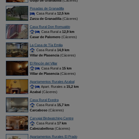
Guijo de Granadilla
(Cáceres)
Posadas de Granadilla
Casa Rural a
12,5 km
Zarza de Granadilla
(Cáceres)
Casa Rural Don Romualdo
Casa Rural a
12,9 km
Casar de Palomero
(Cáceres)
La Casa de Tía Emilia
Casa Rural a
14,9 km
Villar de Plasencia
(Cáceres)
El Rincón del Villar
Casa Rural a
15 km
Villar de Plasencia
(Cáceres)
Apartamentos Rurales Azabal
Apart. Rurales a
15,2 km
Azabal
(Cáceres)
Casa Rural Exedra
Casa Rural a
15,7 km
Carcaboso
(Cáceres)
Carvajal Birdwatching Centre
Casa Rural a
17 km
Cabezabellosa
(Cáceres)
Apartamentos Rurales El Prado