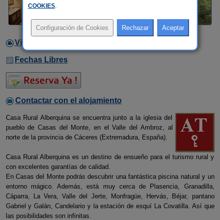
COOKIES
.
Video
Fechas Libres
Contactar con el alojamiento
Casa Rural Alberquina se encuentra junto a la iglesia del
pueblo de Casas del Monte, en el Valle del Ambroz, al
norte de la provincia de Cáceres (Extremadura, España).
Casa Rural Alberquina es un destino de ensueño para el turismo rural y
con excelentes garantías de calidad.
En Casas del Monte podrás descubrir una fantástica piscina natural y un
entorno mágico. Además, está muy cerca de Plasencia, Granadilla,
Cáparra, La Vera, Valle del Jerte, Monfragüe, Hervás, Béjar, pantano
Gabriel y Galán, Candelario y la estación de esquí La Covatilla. Así que
las posibilidades son infinitas.