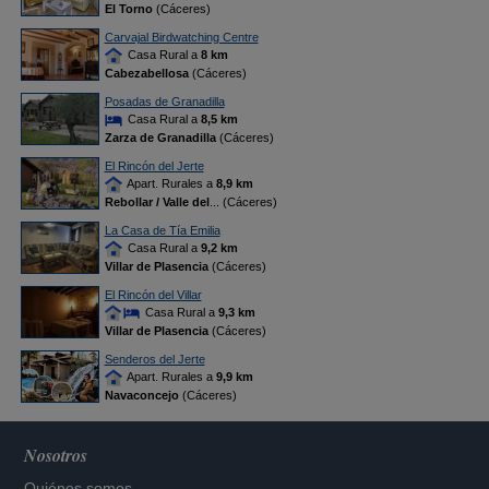
El Torno
(Cáceres)
Carvajal Birdwatching Centre
Casa Rural a
8 km
Cabezabellosa
(Cáceres)
Posadas de Granadilla
Casa Rural a
8,5 km
Zarza de Granadilla
(Cáceres)
El Rincón del Jerte
Apart. Rurales a
8,9 km
Rebollar / Valle del
... (Cáceres)
La Casa de Tía Emilia
Casa Rural a
9,2 km
Villar de Plasencia
(Cáceres)
El Rincón del Villar
Casa Rural a
9,3 km
Villar de Plasencia
(Cáceres)
Senderos del Jerte
Apart. Rurales a
9,9 km
Navaconcejo
(Cáceres)
Nosotros
Quiénes somos