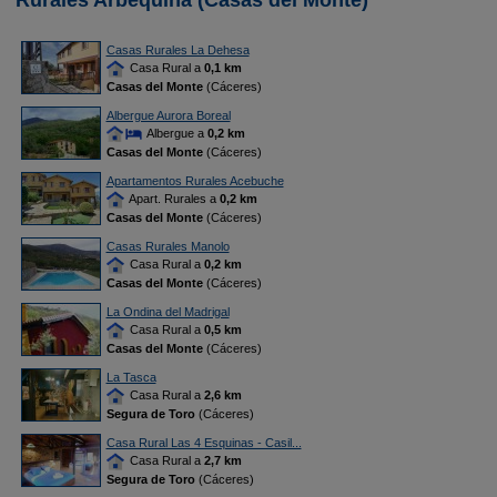
Rurales Arbequina (Casas del Monte)
Casas Rurales La Dehesa
Casa Rural a
0,1 km
Casas del Monte
(Cáceres)
Albergue Aurora Boreal
Albergue a
0,2 km
Casas del Monte
(Cáceres)
Apartamentos Rurales Acebuche
Apart. Rurales a
0,2 km
Casas del Monte
(Cáceres)
Casas Rurales Manolo
Casa Rural a
0,2 km
Casas del Monte
(Cáceres)
La Ondina del Madrigal
Casa Rural a
0,5 km
Casas del Monte
(Cáceres)
La Tasca
Casa Rural a
2,6 km
Segura de Toro
(Cáceres)
Casa Rural Las 4 Esquinas - Casil...
Casa Rural a
2,7 km
Segura de Toro
(Cáceres)