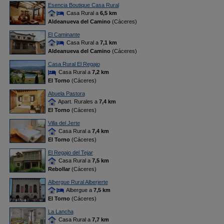
Esencia Boutique Casa Rural
Casa Rural a
6,5 km
Aldeanueva del Camino
(Cáceres)
El Caminante
Casa Rural a
7,1 km
Aldeanueva del Camino
(Cáceres)
Casa Rural El Regajo
Casa Rural a
7,2 km
El Torno
(Cáceres)
Abuela Pastora
Apart. Rurales a
7,4 km
El Torno
(Cáceres)
Villa del Jerte
Casa Rural a
7,4 km
El Torno
(Cáceres)
El Regajo del Tejar
Casa Rural a
7,5 km
Rebollar
(Cáceres)
Albergue Rural Alberjerte
Albergue a
7,5 km
El Torno
(Cáceres)
La Lancha
Casa Rural a
7,7 km