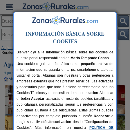
INFORMACIÓN BÁSICA SOBRE
COOKIES
Alojamientos
>
Extremadura
>
Cáceres
>
Casas del Monte
> Apartamentos
Bienvenid@ a la información básica sobre las cookies de
Rurales Arbequina
nuestro portal responsabilidad de
Mario Temprado Casas
.
Apartamentos Rurales Arbequina
Una cookie o galleta informática es un pequeño archivo de
información que se guarda en tu pc, smartphone o tablet al
Apartamentos Rurales en Casas del Monte (Cáceres)
visitar el portal. Algunas son nuestras y otras pertenecen a
Alquiler completo
4+1 plazas
100 km de Cáceres
empresas externas que nos prestan servicios. Las activadas
y necesarias para que todo funcione correctamente son las
Cookies Técnicas y no necesitan de tu autorización. Al pulsar
el botón
Aceptar
activarás el resto de cookies (analíticas y
publicitarias), personalizadas según tus preferencias y con
publicidad ajustada a tus búsquedas. Estas últimas puedes
desactivarlas por completo pulsando el botón
Rechazar
o
elegir su activación/desactivación desde “Configuración de
Cookies”. Más información en nuestra
POLÍTICA DE