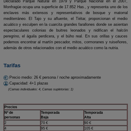
Declarado Parque Natural en 1979 y Parque Nacional en el 2007,
Monfragüe ocupa una superficie de 17.852 Has., y representa uno de los
enclaves más extensos y representativos de bosque y matorral
mediterráneo. El Tajo y su afluente, el Tiétar, proporcionan el medio
acuático y esculpen en la cuarcita grandes farallones donde se asientan
espectaculares colonias de buitres leonados y nidifican el halcón
peregrino, el águila perdicera, y el búho real. En sus orillas y cauces
podemos encontrar al martín pescador, mitos, cormoranes y ruiseñores,
además de otros relacionados con el medio acuático como la nutria.
Tarifas
Precio medio: 26 € persona / noche aproximadamente
Capacidad: 4+1 plazas
(Camas individuales: 4, Camas supletorias: 1)
Precios
Nº de
Temporada
Temporada
personas
Baja
Alta
2
70 €
90 €
4
95 €
105 €