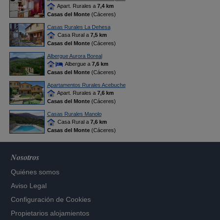
Apart. Rurales a
7,4 km
Casas del Monte
(Cáceres)
Casas Rurales La Dehesa
Casa Rural a
7,5 km
Casas del Monte
(Cáceres)
Albergue Aurora Boreal
Albergue a
7,6 km
Casas del Monte
(Cáceres)
Apartamentos Rurales Acebuche
Apart. Rurales a
7,6 km
Casas del Monte
(Cáceres)
Casas Rurales Manolo
Casa Rural a
7,6 km
Casas del Monte
(Cáceres)
Nosotros
Quiénes somos
Aviso Legal
Configuración de Cookies
Propietarios alojamientos