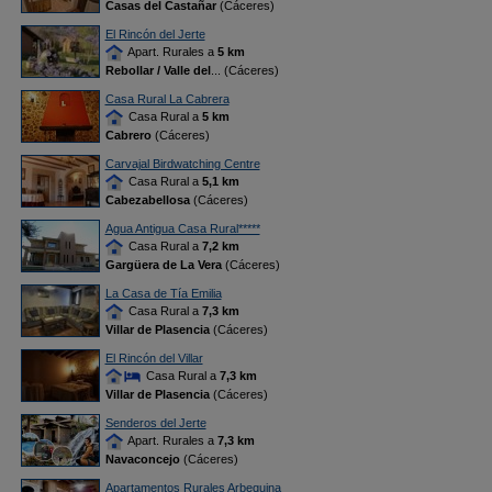
Casas del Castañar
(Cáceres)
El Rincón del Jerte
Apart. Rurales a
5 km
Rebollar / Valle del
... (Cáceres)
Casa Rural La Cabrera
Casa Rural a
5 km
Cabrero
(Cáceres)
Carvajal Birdwatching Centre
Casa Rural a
5,1 km
Cabezabellosa
(Cáceres)
Agua Antigua Casa Rural*****
Casa Rural a
7,2 km
Gargüera de La Vera
(Cáceres)
La Casa de Tía Emilia
Casa Rural a
7,3 km
Villar de Plasencia
(Cáceres)
El Rincón del Villar
Casa Rural a
7,3 km
Villar de Plasencia
(Cáceres)
Senderos del Jerte
Apart. Rurales a
7,3 km
Navaconcejo
(Cáceres)
Apartamentos Rurales Arbequina