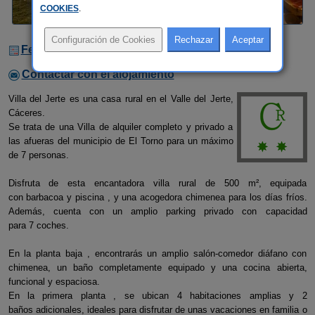
COOKIES
.
Fechas Libres
Contactar con el alojamiento
Villa del Jerte es una casa rural en el Valle del Jerte,
Cáceres.
Se trata de una Villa de alquiler completo y privado a
las afueras del municipio de El Torno para un máximo
de 7 personas.
Disfruta de esta encantadora villa rural de 500 m², equipada
con barbacoa y piscina , y una acogedora chimenea para los días fríos.
Además, cuenta con un amplio parking privado con capacidad
para 7 coches.
En la planta baja , encontrarás un amplio salón-comedor diáfano con
chimenea, un baño completamente equipado y una cocina abierta,
funcional y espaciosa.
En la primera planta , se ubican 4 habitaciones amplias y 2
baños adicionales, ideales para disfrutar de unas vacaciones en familia o