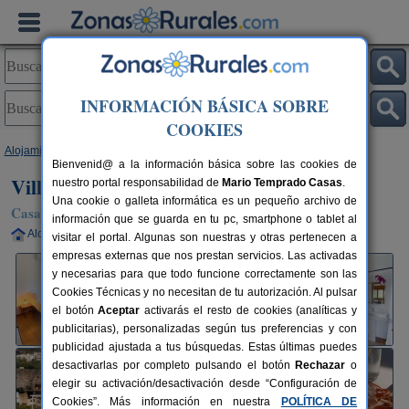
INFORMACIÓN BÁSICA SOBRE
COOKIES
Alojamientos
>
Extremadura
>
Cáceres
>
El Torno
> Villa del Jerte
Bienvenid@ a la información básica sobre las cookies de
Villa del Jerte
nuestro portal responsabilidad de
Mario Temprado Casas
.
Una cookie o galleta informática es un pequeño archivo de
Casa Rural en El Torno (Cáceres)
información que se guarda en tu pc, smartphone o tablet al
Alquiler completo
7 plazas
98 km de Cáceres
visitar el portal. Algunas son nuestras y otras pertenecen a
empresas externas que nos prestan servicios. Las activadas
y necesarias para que todo funcione correctamente son las
Cookies Técnicas y no necesitan de tu autorización. Al pulsar
el botón
Aceptar
activarás el resto de cookies (analíticas y
publicitarias), personalizadas según tus preferencias y con
publicidad ajustada a tus búsquedas. Estas últimas puedes
desactivarlas por completo pulsando el botón
Rechazar
o
elegir su activación/desactivación desde “Configuración de
Cookies”. Más información en nuestra
POLÍTICA DE