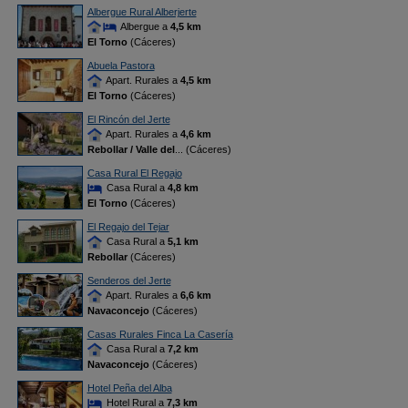
Albergue Rural Alberjerte
Albergue a
4,5 km
El Torno
(Cáceres)
Abuela Pastora
Apart. Rurales a
4,5 km
El Torno
(Cáceres)
El Rincón del Jerte
Apart. Rurales a
4,6 km
Rebollar / Valle del
... (Cáceres)
Casa Rural El Regajo
Casa Rural a
4,8 km
El Torno
(Cáceres)
El Regajo del Tejar
Casa Rural a
5,1 km
Rebollar
(Cáceres)
Senderos del Jerte
Apart. Rurales a
6,6 km
Navaconcejo
(Cáceres)
Casas Rurales Finca La Casería
Casa Rural a
7,2 km
Navaconcejo
(Cáceres)
Hotel Peña del Alba
Hotel Rural a
7,3 km