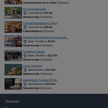
Arroyomolinos de La Vera
(Cáceres)
El Cerezal del Jerte
Casa Rural a
8,4 km
Navaconcejo
(Cáceres)
Carvajal Birdwatching Centre
Casa Rural a
8,8 km
Cabezabellosa
(Cáceres)
Apartamentos Rurales Carroyosa de...
Apart. Rurales a
10 km
Navaconcejo
(Cáceres)
La Antigua Tahona
Apart. Rurales a
10,3 km
Navaconcejo
(Cáceres)
Casa Carrizosa
Apartamento a
10,4 km
Navaconcejo
(Cáceres)
Apartamento Turístico El Río
Apartamento a
10,5 km
Navaconcejo
(Cáceres)
Nosotros