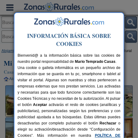
INFORMACIÓN BÁSICA SOBRE
COOKIES
Alojamientos
>
Extremadura
>
Cáceres
>
Casas del Castañar
> Mi Valle Rural
Bienvenid@ a la información básica sobre las cookies de
Mi Valle Rural
nuestro portal responsabilidad de
Mario Temprado Casas
.
Una cookie o galleta informática es un pequeño archivo de
Casa Rural en Casas del Castañar (Cáceres)
información que se guarda en tu pc, smartphone o tablet al
Alquiler completo
4+2 plazas
70 km de Cáceres
visitar el portal. Algunas son nuestras y otras pertenecen a
empresas externas que nos prestan servicios. Las activadas
y necesarias para que todo funcione correctamente son las
Cookies Técnicas y no necesitan de tu autorización. Al pulsar
el botón
Aceptar
activarás el resto de cookies (analíticas y
publicitarias), personalizadas según tus preferencias y con
publicidad ajustada a tus búsquedas. Estas últimas puedes
desactivarlas por completo pulsando el botón
Rechazar
o
elegir su activación/desactivación desde “Configuración de
Cookies”. Más información en nuestra
POLÍTICA DE