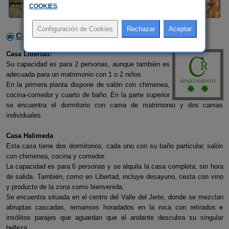
COOKIES
.
Contactar con el alojamiento
Casa Libertad:
Su capacidad es para 2 personas, aunque también es
adecuada para un matrimonio con 1 o 2 niños.
En la primera planta dispone de salón con chimenea,
cocina-comedor y cuarto de baño. En la parte superior
se encuentra el dormitorio con cama de matrimonio y dos camas
individuales.
Casa Halimeda
Esta casa tiene dos dormitorios, cada uno con su baño particular, salón
con chimenea, cocina y comedor.
La capacidad es para 6 personas y se alquila la casa completa, sin hora
de salida. También, como en Libertad, incluye desayuno, cesta con vino
y producto de la zona como bienvenida.
Se encuentra situada en el centro del Valle del Jerte, donde se mezclan
abruptas cascadas, remansos horadados en la roca con retirados e
insólitos parajes que aguardan que el andante descubra su singular
belleza.