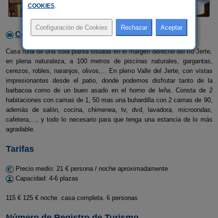
COOKIES
.
Contactar con el alojamiento
Casa rural de una sola planta situada en el margen derecho del río Jerte,
en plena naturaleza, a 100 metros de piscinas naturales, gargantas,
cerezos, robles, naranjos, olivos,... En pleno Valle del Jerte, con vistas
impresionantes desde el patio, donde podemos disfrutar tanto de la
barbacoa como de un buen asado en el horno de leña. Consta de 2
habitaciones con camas de 1, 50 mas una buhardilla con 2 camas de 90,
además de salón, cocina, chimenea, tv, dvd, lavadora, microondas,
cafetera,..., y todo lo necesario para que tenga una estancia de lo más
agradable.
Tarifas
Precio medio: 21 € persona / noche aproximadamente
Capacidad: 4-6 plazas
115 € 125 € noche .casa completa. 6 personas
Número de Registro de Turismo