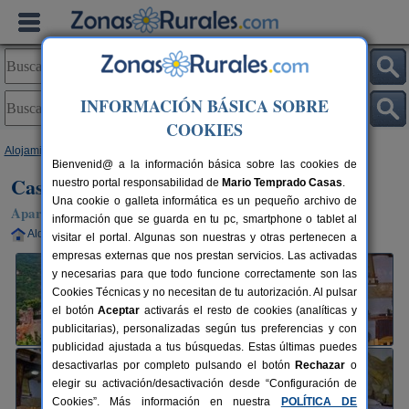
INFORMACIÓN BÁSICA SOBRE
COOKIES
Alojamientos
>
Extremadura
>
Cáceres
>
Navaconcejo
> Casa Carrizosa
Bienvenid@ a la información básica sobre las cookies de
Casa Carrizosa
nuestro portal responsabilidad de
Mario Temprado Casas
.
Una cookie o galleta informática es un pequeño archivo de
Apartamento en Navaconcejo (Cáceres)
información que se guarda en tu pc, smartphone o tablet al
Alquiler completo
4-6 plazas
115 km de Cáceres
visitar el portal. Algunas son nuestras y otras pertenecen a
empresas externas que nos prestan servicios. Las activadas
y necesarias para que todo funcione correctamente son las
Cookies Técnicas y no necesitan de tu autorización. Al pulsar
el botón
Aceptar
activarás el resto de cookies (analíticas y
publicitarias), personalizadas según tus preferencias y con
publicidad ajustada a tus búsquedas. Estas últimas puedes
desactivarlas por completo pulsando el botón
Rechazar
o
elegir su activación/desactivación desde “Configuración de
Cookies”. Más información en nuestra
POLÍTICA DE