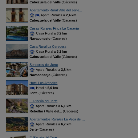
Cabezuela del Valle
(Cáceres)
Apartamento Rural Valle del Jerte...
Apart. Rurales a
2,4 km
Cabezuela del Valle
(Cáceres)
Casas Rurales Finca La Casería
Casa Rural a
3,2 km
Navaconcejo
(Cáceres)
Casa Rural La Cerecera
Casa Rural a
3,2 km
Cabezuela del Valle
(Cáceres)
Senderos del Jerte
Apart. Rurales a
3,8 km
Navaconcejo
(Cáceres)
Hotel Los Arenales
Hotel a
5,6 km
Jerte
(Cáceres)
El Rincón del Jerte
Apart. Rurales a
6,1 km
Rebollar / Valle del
... (Cáceres)
Apartamentos Rurales La Vega del ...
Apart. Rurales a
6,7 km
Jerte
(Cáceres)
El Regajo del Tejar