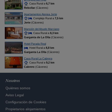
Casa Rural a
6,7 km
Rebollar
(Cáceres)
Apartamentos Atenea Jerte
Complejo Rural a
7,5 km
Jerte
(Cáceres)
Mansión del Abuelo Marciano
Casa Rural a
8,3 km
Garganta de La Olla
(Cáceres)
Hotel Parada Real
Hotel Rural a
8,8 km
Garganta La Olla
(Cáceres)
Casa Rural La Cabrera
Casa Rural a
9,2 km
Cabrero
(Cáceres)
Nosotros
Quiénes somos
Aviso Legal
Configuración de Cookies
Propietarios alojamientos