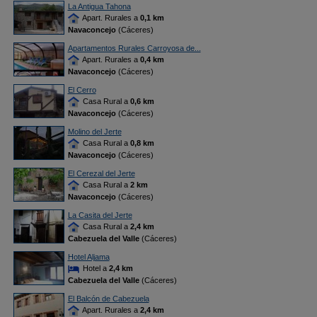
La Antigua Tahona
Apart. Rurales a
0,1 km
Navaconcejo
(Cáceres)
Apartamentos Rurales Carroyosa de...
Apart. Rurales a
0,4 km
Navaconcejo
(Cáceres)
El Cerro
Casa Rural a
0,6 km
Navaconcejo
(Cáceres)
Molino del Jerte
Casa Rural a
0,8 km
Navaconcejo
(Cáceres)
El Cerezal del Jerte
Casa Rural a
2 km
Navaconcejo
(Cáceres)
La Casita del Jerte
Casa Rural a
2,4 km
Cabezuela del Valle
(Cáceres)
Hotel Aljama
Hotel a
2,4 km
Cabezuela del Valle
(Cáceres)
El Balcón de Cabezuela
Apart. Rurales a
2,4 km