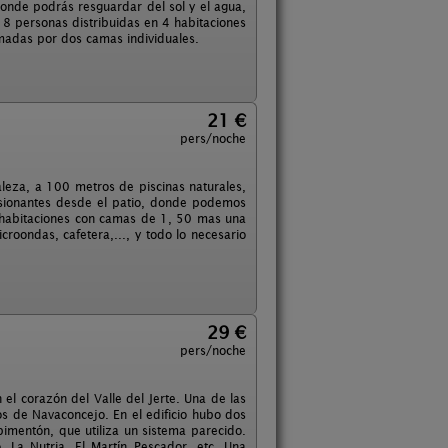
donde podrás resguardar del sol y el agua,
e 8 personas distribuidas en 4 habitaciones
rmadas por dos camas individuales.
21 €
pers/noche
aleza, a 100 metros de piscinas naturales,
presionantes desde el patio, donde podemos
 habitaciones con camas de 1, 50 mas una
roondas, cafetera,..., y todo lo necesario
29 €
pers/noche
 el corazón del Valle del Jerte. Una de las
ros de Navaconcejo. En el edificio hubo dos
imentón, que utiliza un sistema parecido.
 La Nutria, El Martín Pescador, etc. Una