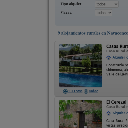
Tipo alquiler:
Plazas:
9 alojamientos rurales en Navaconce
Casas Rura
Casa Rural 
Alquiler 
Construida s
chimenea, ai
Valle del Je
50 Fotos
Video
El Cerezal 
Casa Rural 
Alquiler 
Casa Rural E
vistas preci