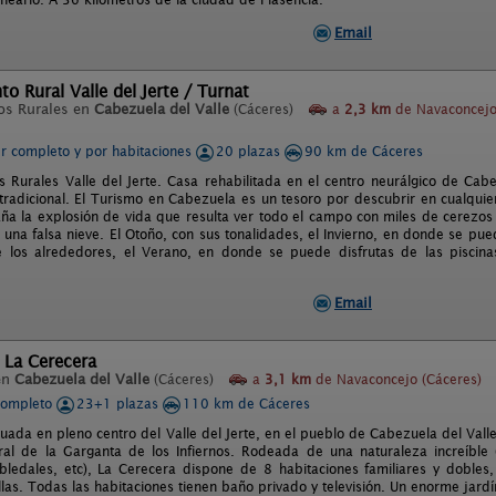
Email
o Rural Valle del Jerte / Turnat
os Rurales en
Cabezuela del Valle
(Cáceres)
a
2,3 km
de Navaconcej
er completo y por habitaciones
20 plazas
90 km de Cáceres
 Rurales Valle del Jerte. Casa rehabilitada en el centro neurálgico de Cabe
 tradicional. El Turismo en Cabezuela es un tesoro por descubrir en cualqui
ña la explosión de vida que resulta ver todo el campo con miles de cerezos 
una falsa nieve. El Otoño, con sus tonalidades, el Invierno, en donde se pue
e los alrededores, el Verano, en donde se puede disfrutas de las piscin
Email
 La Cerecera
en
Cabezuela del Valle
(Cáceres)
a
3,1 km
de Navaconcejo (Cáceres)
completo
23+1 plazas
110 km de Cáceres
tuada en pleno centro del Valle del Jerte, en el pueblo de Cabezuela del Vall
ral de la Garganta de los Infiernos. Rodeada de una naturaleza increíble 
obledales, etc), La Cerecera dispone de 8 habitaciones familiares y dobles
las. Todas las habitaciones tienen baño privado y televisión. Un enorme jardí