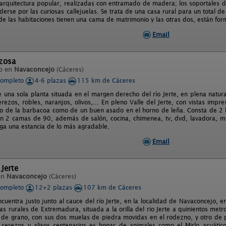
a arquitectura popular, realizadas con entramado de madera; los soportales 
erse por las curiosas callejuelas. Se trata de una casa rural para un total d
de las habitaciones tienen una cama de matrimonio y las otras dos, están fo
Email
izosa
o en
Navaconcejo
(Cáceres)
completo
4-6 plazas
115 km de Cáceres
e una sola planta situada en el margen derecho del río Jerte, en plena natur
erezos, robles, naranjos, olivos,... En pleno Valle del Jerte, con vistas im
nto de la barbacoa como de un buen asado en el horno de leña. Consta de 2
on 2 camas de 90, además de salón, cocina, chimenea, tv, dvd, lavadora, mic
ga una estancia de lo más agradable.
Email
 Jerte
en
Navaconcejo
(Cáceres)
completo
12+2 plazas
107 km de Cáceres
cuentra justo junto al cauce del río Jerte, en la localidad de Navaconcejo, en
s rurales de Extremadura, situada a la orilla del rio Jerte a quinientos met
 de grano, con sus dos muelas de piedra movidas en el rodezno, y otro de p
erezos y alisos centenarios es hogar de animales como el Mirlo acuático,