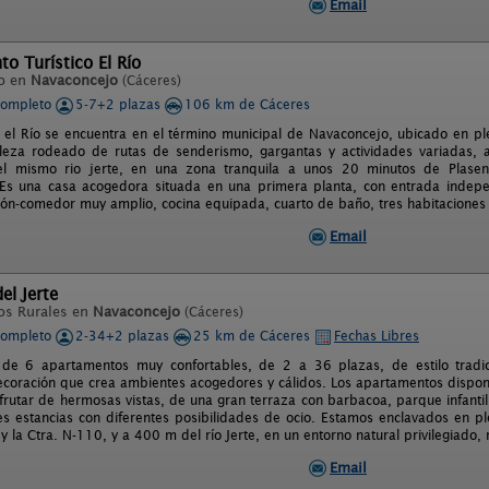
Email
o Turístico El Río
o en
Navaconcejo
(Cáceres)
completo
5-7+2 plazas
106 km de Cáceres
el Río se encuentra en el término municipal de Navaconcejo, ubicado en plen
leza rodeado de rutas de senderismo, gargantas y actividades variadas, a
 del mismo rio jerte, en una zona tranquila a unos 20 minutos de Plas
 Es una casa acogedora situada en una primera planta, con entrada indep
lón-comedor muy amplio, cocina equipada, cuarto de baño, tres habitaciones y
Email
el Jerte
os Rurales en
Navaconcejo
(Cáceres)
completo
2-34+2 plazas
25 km de Cáceres
Fechas Libres
de 6 apartamentos muy confortables, de 2 a 36 plazas, de estilo tradic
ecoración que crea ambientes acogedores y cálidos. Los apartamentos dispo
frutar de hermosas vistas, de una gran terraza con barbacoa, parque infantil,
s estancias con diferentes posibilidades de ocio. Estamos enclavados en ple
y la Ctra. N-110, y a 400 m del río Jerte, en un entorno natural privilegiado
Email