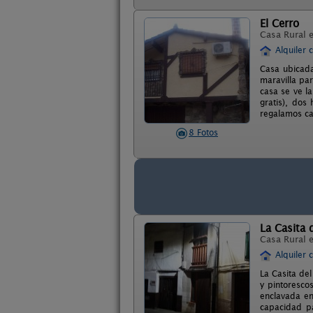
El Cerro
Casa Rural 
Alquiler 
Casa ubicada
maravilla par
casa se ve l
gratis), dos
regalamos ca
8 Fotos
La Casita d
Casa Rural 
Alquiler 
La Casita del
y pintoresco
enclavada en
capacidad pa