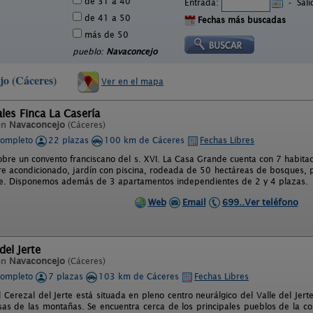
de 31 a 40
Entrada:
-
Sal
de 41 a 50
Fechas más buscadas
más de 50
pueblo:
Navaconcejo
jo (Cáceres)
Ver en el mapa
les Finca La Casería
en
Navaconcejo
(Cáceres)
completo
22 plazas
100 km de Cáceres
Fechas Libres
obre un convento franciscano del s. XVI. La Casa Grande cuenta con 7 habita
re acondicionado, jardín con piscina, rodeada de 50 hectáreas de bosques, pr
rte. Disponemos además de 3 apartamentos independientes de 2 y 4 plazas.
Web
Email
699..Ver teléfono
del Jerte
en
Navaconcejo
(Cáceres)
completo
7 plazas
103 km de Cáceres
Fechas Libres
l Cerezal del Jerte está situada en pleno centro neurálgico del Valle del J
osas de las montañas. Se encuentra cerca de los principales pueblos de la 