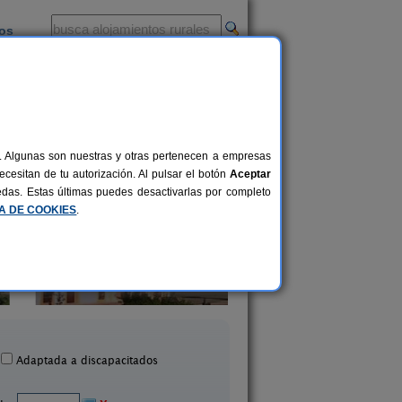
ios
-
al. Algunas son nuestras y otras pertenecen a empresas
cesitan de tu autorización. Al pulsar el botón
Aceptar
uedas. Estas últimas puedes desactivarlas por completo
CA DE COOKIES
.
asa Rural Vía de la Plata
La Cabaña Romántica d
10+3 pers.
28 €
Aldea del Cano (Cáceres)
La Aceña de la Borrega (
desde
Adaptada a discapacitados