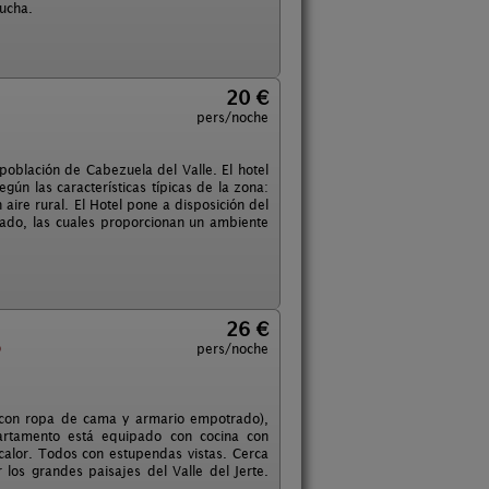
ducha.
20 €
pers/noche
 población de Cabezuela del Valle. El hotel
egún las características típicas de la zona:
re rural. El Hotel pone a disposición del
ciado, las cuales proporcionan un ambiente
26 €
o
pers/noche
(con ropa de cama y armario empotrado),
artamento está equipado con cocina con
 calor. Todos con estupendas vistas. Cerca
los grandes paisajes del Valle del Jerte.