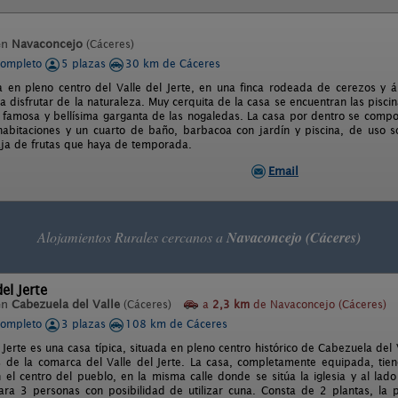
en
Navaconcejo
(Cáceres)
completo
5 plazas
30 km de Cáceres
 en pleno centro del Valle del Jerte, en una finca rodeada de cerezos y árbo
a disfrutar de la naturaleza. Muy cerquita de la casa se encuentran las pisci
a famosa y bellísima garganta de las nogaledas. La casa por dentro se com
 habitaciones y un cuarto de baño, barbacoa con jardín y piscina, de uso 
ja de frutas que haya de temporada.
Email
Alojamientos Rurales cercanos a
Navaconcejo (Cáceres)
el Jerte
en
Cabezuela del Valle
(Cáceres)
a
2,3 km
de Navaconcejo (Cáceres)
completo
3 plazas
108 km de Cáceres
 Jerte es una casa típica, situada en pleno centro histórico de Cabezuela de
s de la comarca del Valle del Jerte. La casa, completamente equipada, tiene
 el centro del pueblo, en la misma calle donde se sitúa la iglesia y al lad
ra 3 personas con posibilidad de utilizar cuna. Consta de 2 plantas, la 