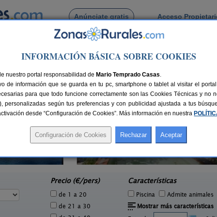
Anúnciate gratis
Acceso Propietar
Busca por pueblo
INFORMACIÓN BÁSICA SOBRE COOKIES
vaconcejo
vaconcejo
de nuestro portal responsabilidad de
Mario Temprado Casas
.
o de información que se guarda en tu pc, smartphone o tablet al visitar el port
ecesarias para que todo funcione correctamente son las Cookies Técnicas y no ne
rias), personalizadas según tus preferencias y con publicidad ajustada a tus búsq
sactivación desde “Configuración de Cookies”. Más información en nuestra
POLÍTI
Casa Rural Diez Cerezos
C
2 pers.
2-18+4 pers.
40 €
25 €
Jarandilla de La Vera (Cáceres)
e
desde
Precio (€/pers)
Características
de 1 a 20
Piscina
Admite animales
de 21 a 30
Mostrar más características