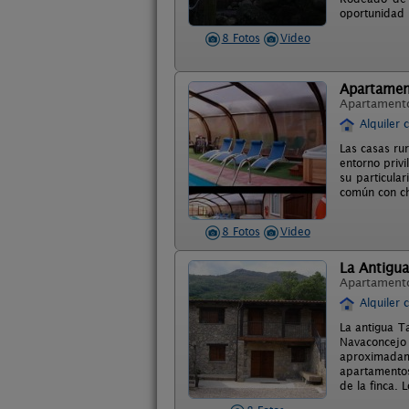
oportunidad 
8 Fotos
Video
Apartament
Apartament
Alquiler 
Las casas ru
entorno privi
su particula
común con ch
8 Fotos
Video
La Antigu
Apartament
Alquiler 
La antigua Ta
Navaconcejo 
aproximadam
apartamentos
de la finca.