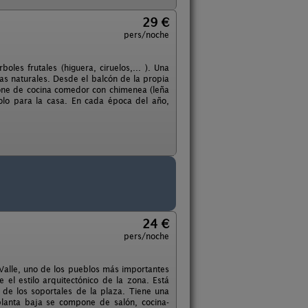
29 €
pers/noche
les frutales (higuera, ciruelos,... ). Una
nas naturales. Desde el balcón de la propia
pone de cocina comedor con chimenea (leña
solo para la casa. En cada época del año,
24 €
pers/noche
l Valle, uno de los pueblos más importantes
 el estilo arquitectónico de la zona. Está
o de los soportales de la plaza. Tiene una
planta baja se compone de salón, cocina-