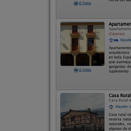
8 Fotos
Apartament
Apartament
(Cáceres)
Alquil
Apartamentos
arquitectura
en toda Espa
que asemeja 
gargantas d
8 Fotos
suplemento
Casa Rural
Casa Rural 
Alquiler 
Casa rural si
reserva natu
naturales, r
algunas de el