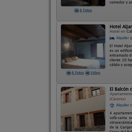
comedor y as
8 Fotos
Hotel Alj
Hotel en
Ca
Alquiler 
El Hotel Alja
es un edifici
entramado de
cliente 20 h
cálido y aco
8 Fotos
Video
El Balcón 
Apartament
(Cáceres)
Alquiler 
4 apartament
sofá-cama e
vitrocerámic
de la Gargan
Cerca del Bal