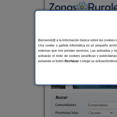
Busca por alojamiento
Alojamientos
>
Extremadura
>
Cáceres
> Na
Casas Rurales en Na
Bienvenid@ a la información básica sobre las cookies 
Una cookie o galleta informática es un pequeño archiv
externas que nos prestan servicios. Las activadas y n
activarás el resto de cookies (analíticas y publicita
pulsando el botón
Rechazar
o elegir su activación/de
rales Casa
2-30+10 pers.
30 €
ro
Casas Rurales Finca La Casería
2
desde
a (Cáceres)
Navaconcejo (Cáceres)
desd
Buscar
Comunidades:
Provincias/Islas: