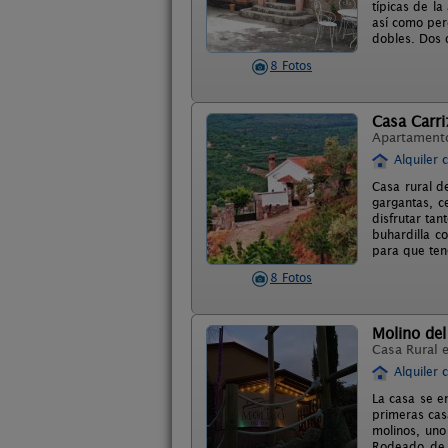
típicas de l
así como perd
dobles. Dos 
8 Fotos
Casa Carr
Apartament
Alquiler 
Casa rural d
gargantas, c
disfrutar ta
buhardilla c
para que ten
8 Fotos
Molino del
Casa Rural 
Alquiler 
La casa se en
primeras casa
molinos, uno
Rodeado de c