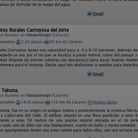
única de disfrutar de la magia del agua.
Email
os Rurales Carroyosa del Jerte
os Rurales en
Navaconcejo
(Cáceres)
completo
2-20 plazas
80 km de Cáceres
rales Carroyosa tienen una capacidad para 4, 6 y 8-10 personas. Además tien
legiado ya sea por el río que se localiza a pocos metros, como del paisaje y
ridad dispone de piscina cubierta con Spa-Jacuzzi para pasar buenos mome
imenea para el invierno. Desde aquí nos dedicamos a ustedes para hacerles 
Email
a Tahona
os Rurales en
Navaconcejo
(Cáceres)
completo
16+6 plazas
120 km de Cáceres
Fechas Libres
hona, fue en su origen un antiguo molino y posteriormente la primera fábrica 
y Cabezuela del Valle. El edificio situado en una finca particular a unos
ente a unos 50 metros de una piscina natural ubicada en el río Jert
 cada uno de ellos con dos habitaciones, cuarto de baño y cocina-comedor.
 Los apartamentos tienen una zona común para todos ellos, con una terraza c