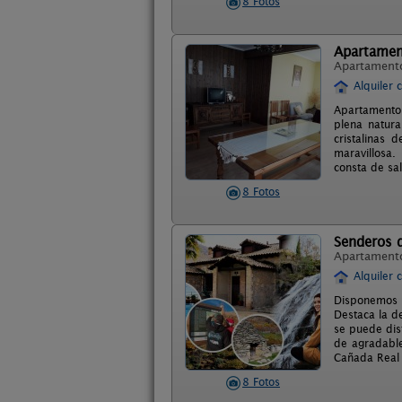
8 Fotos
Apartament
Apartament
Alquiler 
Apartamento 
plena natura
cristalinas
maravillosa.
consta de sa
8 Fotos
Senderos d
Apartament
Alquiler 
Disponemos 
Destaca la d
se puede dis
de agradable
Cañada Real 
8 Fotos