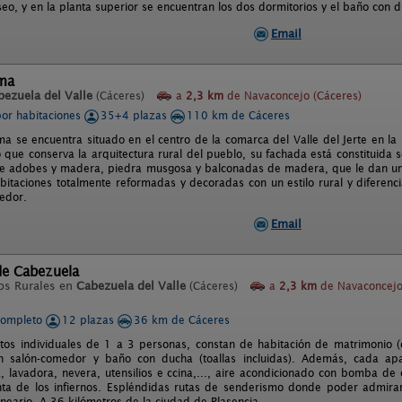
eo, y en la planta superior se encuentran los dos dormitorios y el baño con 
Email
ama
bezuela del Valle
(Cáceres)
a
2,3 km
de Navaconcejo (Cáceres)
por habitaciones
35+4 plazas
110 km de Cáceres
ma se encuentra situado en el centro de la comarca del Valle del Jerte en la
o que conserva la arquitectura rural del pueblo, su fachada está constituida s
 adobes y madera, piedra musgosa y balconadas de madera, que le dan un ai
abitaciones totalmente reformadas y decoradas con un estilo rural y diferen
gedor.
Email
de Cabezuela
os Rurales en
Cabezuela del Valle
(Cáceres)
a
2,3 km
de Navaconcej
completo
12 plazas
36 km de Cáceres
os individuales de 1 a 3 personas, constan de habitación de matrimonio 
n salón-comedor y baño con ducha (toallas incluidas). Además, cada ap
a, lavadora, nevera, utensilios e ccina,..., aire acondicionado con bomba de
ta de los infiernos. Espléndidas rutas de senderismo donde poder admirar 
neario. A 36 kilómetros de la ciudad de Plasencia.