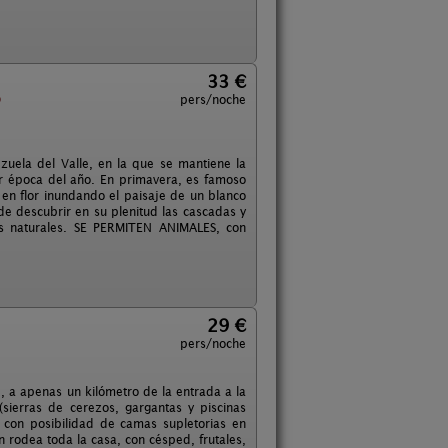
33 €
o
pers/noche
zuela del Valle, en la que se mantiene la
er época del año. En primavera, es famoso
en flor inundando el paisaje de un blanco
de descubrir en su plenitud las cascadas y
as naturales. SE PERMITEN ANIMALES, con
29 €
pers/noche
e, a apenas un kilómetro de la entrada a la
(sierras de cerezos, gargantas y piscinas
, con posibilidad de camas supletorias en
n rodea toda la casa, con césped, frutales,