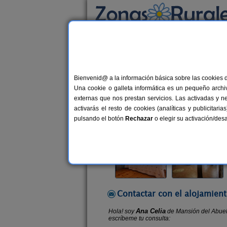
Busca por alojamiento
Alojamientos
>
Extremadura
>
Cáceres
>
Ga
Bienvenid@ a la información básica sobre las cookies 
Mansión del Abuelo Mar
Una cookie o galleta informática es un pequeño archiv
Casa Rural en Garganta de La Olla
externas que nos prestan servicios. Las activadas y n
activarás el resto de cookies (analíticas y publicita
Alquiler completo y por habitacio
pulsando el botón
Rechazar
o elegir su activación/de
Contactar con el alojamient