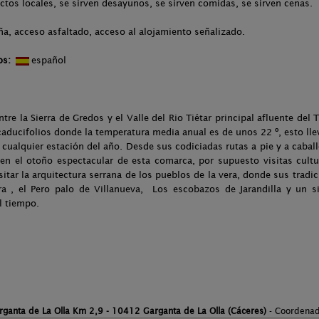
uctos locales, se sirven desayunos, se sirven comidas, se sirven cenas.
ña, acceso asfaltado, acceso al alojamiento señalizado.
os:
español
tre la Sierra de Gredos y el Valle del Rio Tiétar principal afluente del 
aducifolios donde la temperatura media anual es de unos 22 º, esto llev
 cualquier estación del año. Desde sus codiciadas rutas a pie y a caballo
en el otoño espectacular de esta comarca, por supuesto visitas cult
itar la arquitectura serrana de los pueblos de la vera, donde sus tradi
a , el Pero palo de Villanueva, Los escobazos de Jarandilla y un si
l tiempo.
arganta de La Olla Km 2,9 - 10412 Garganta de La Olla (Cáceres)
- Coordena