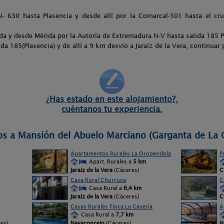
- 630 hasta Plasencia y desde allí por la Comarcal-501 hasta el cr
da y desde Mérida por la Autoría de Extremadura N-V hasta salida 185 P
da 185(Plasencia) y de allí a 9 km desvío a Jaraíz de la Vera, continuar
¿Has estado en este alojamiento?,
cuéntanos tu experiencia.
os a Mansión del Abuelo Marciano (Garganta de La O
Apartamentos Rurales La Oropendola
P
Apart. Rurales a
5 km
Jaraiz de la Vera
(Cáceres)
C
Casa Rural Churruca
C
Casa Rural a
6,4 km
Jaraíz de la Vera
(Cáceres)
C
Casas Rurales Finca La Casería
A
Casa Rural a
7,7 km
es)
Navaconcejo
(Cáceres)
N