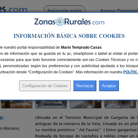
Anúnciate gratis
Acceso Propietar
Busca por pueblo
INFORMACIÓN BÁSICA SOBRE COOKIES
rganta de La Olla
> Mansión del Abuelo Marciano
de nuestro portal responsabilidad de
ciano
Mario Temprado Casas
.
o de información que se guarda en tu pc, smartphone o tablet al visitar el port
 (Cáceres)
ecesarias para que todo funcione correctamente son las Cookies Técnicas y no ne
rias), personalizadas según tus preferencias y con publicidad ajustada a tus búsq
nes
14-18+5 plazas
30 km de Cáceres
Compartir:
sactivación desde “Configuración de Cookies”. Más información en nuestra
POLÍTI
o:
Ubicada en el Termino Municipal de Garganta de l
antiguas de la comarca de la Vera, situada en un pro
su nombre primitivo “ Ad Fauces” ( Entre gargantas)
Rodeada de bosque de castaños y robles crean un m