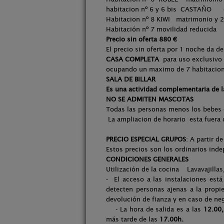
habitacion nº 6 y 6 bis CASTAÑO 
Habitacion nº 8 KIWI matrimonio y 
Habitación nº 7 movilidad
Precio sin oferta 880 €
El precio sin oferta por 1 noche da d
CASA COMPLETA
para uso exclusivo 
ocupando un maximo de
SALA DE BILLAR
Es una actividad complementaria de la
NO SE ADMITEN MASCOTAS
Todas las personas menos los bebes
La ampliacion de horario esta fuera
PRECIO ESPECIAL GRUPOS
: A partir 
Estos precios son los ordinarios ind
CONDICIONES GENERALES
Utilización de la cocina Lavavajillas,
- El acceso a las instalaciones est
detecten personas ajenas a la propi
devolución de fianza y en caso de neg
- La hora de salida es a las
12.00,
más tarde de las
17.00h.