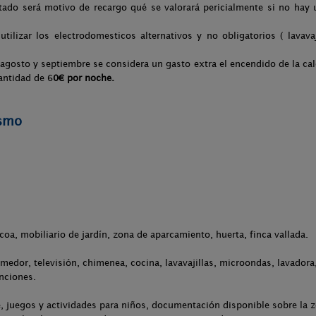
stado será motivo de recargo qué se valorará pericialmente si no hay 
tilizar los electrodomesticos alternativos y no obligatorios ( lavava
 agosto y septiembre se considera un gasto extra el encendido de la cal
antidad de 6
0€ por noche.
ismo
acoa, mobiliario de jardín, zona de aparcamiento, huerta, finca vallada.
medor, televisión, chimenea, cocina, lavavajillas, microondas, lavadora,
nciones.
 juegos y actividades para niños, documentación disponible sobre la zo