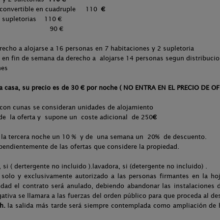
convertible en cuadruple 110
€
2 supletorias 110 €
 reducida 90 €
erecho a alojarse a 16 personas en 7 habitaciones y 2 supletoria
en fin de semana da derecho a alojarse 14 personas segun distribuci
 7 habitaciones
 casa, su precio es de
30 € por noche ( NO ENTRA EN EL PRECIO DE OF
 con cunas se consideran unidades de alojamiento
 de la oferta y supone un coste adicional de 250
€
de la tercera noche un 10 % y de una semana un 20% de descuento.
ependientemente de las ofertas que considere la propiedad.
 si ( dertergente no incluido ).lavadora, si (detergente no incluido) .
á solo y exclusivamente autorizado a las personas firmantes en la ho
edad el contrato será anulado, debiendo abandonar las instalaciones d
ativa se llamara a las fuerzas del orden público para que proceda al de
h.
la salida más tarde será siempre contemplada como ampliación de 