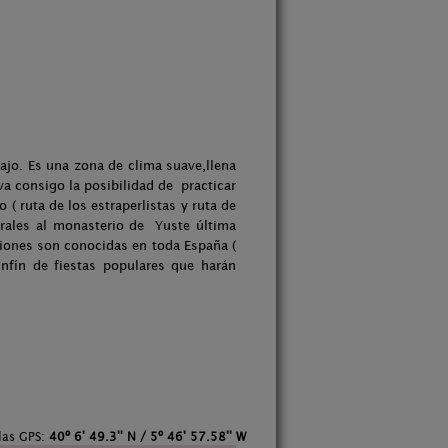
Tajo. Es una zona de clima suave,llena
a consigo la posibilidad de practicar
 ( ruta de los estraperlistas y ruta de
urales al monasterio de Yuste última
ciones son conocidas en toda España (
nfín de fiestas populares que harán
das GPS:
40º 6' 49.3'' N / 5º 46' 57.58'' W