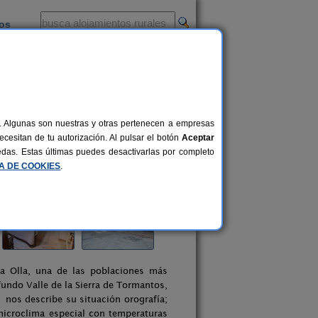
ios
-
al. Algunas son nuestras y otras pertenecen a empresas
cesitan de tu autorización. Al pulsar el botón
Aceptar
uedas. Estas últimas puedes desactivarlas por completo
CA DE COOKIES
.
a Olla, una de las poblaciones más
fundo Valle de la Sierra de Tormantos,
 nos describe su situación orografía;
icroclima especial con temperaturas