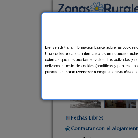
Busca por alojamiento
Alojamientos
>
Extremadura
>
Cáceres
>
Na
Bienvenid@ a la información básica sobre las cookies 
El Cerezal del Jerte
Una cookie o galleta informática es un pequeño archiv
Casa Rural en Navaconcejo (Cácere
externas que nos prestan servicios. Las activadas y n
activarás el resto de cookies (analíticas y publicita
Alquiler completo
7 plazas
10
pulsando el botón
Rechazar
o elegir su activación/de
Fechas Libres
Contactar con el alojamient