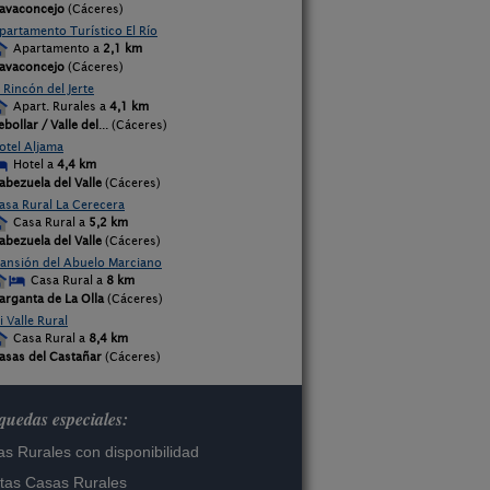
avaconcejo
(Cáceres)
partamento Turístico El Río
Apartamento a
2,1 km
avaconcejo
(Cáceres)
l Rincón del Jerte
Apart. Rurales a
4,1 km
ebollar / Valle del
... (Cáceres)
otel Aljama
Hotel a
4,4 km
abezuela del Valle
(Cáceres)
asa Rural La Cerecera
Casa Rural a
5,2 km
abezuela del Valle
(Cáceres)
ansión del Abuelo Marciano
Casa Rural a
8 km
arganta de La Olla
(Cáceres)
i Valle Rural
Casa Rural a
8,4 km
asas del Castañar
(Cáceres)
uedas especiales:
s Rurales con disponibilidad
tas Casas Rurales