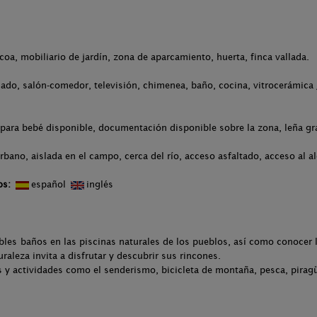
acoa, mobiliario de jardín, zona de aparcamiento, huerta, finca vallada.
ado, salón-comedor, televisión, chimenea, baño, cocina, vitrocerámica 
para bebé disponible, documentación disponible sobre la zona, leña gra
rbano, aislada en el campo, cerca del río, acceso asfaltado, acceso al a
os:
español
inglés
bles baños en las piscinas naturales de los pueblos, así como conocer l
uraleza invita a disfrutar y descubrir sus rincones.
es y actividades como el senderismo, bicicleta de montaña, pesca, pirag