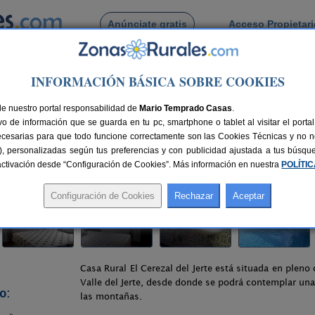
Anúnciate gratis
Acceso Propietar
Busca por pueblo
INFORMACIÓN BÁSICA SOBRE COOKIES
vaconcejo
> El Cerezal del Jerte
de nuestro portal responsabilidad de
Mario Temprado Casas
.
o de información que se guarda en tu pc, smartphone o tablet al visitar el port
s)
ecesarias para que todo funcione correctamente son las Cookies Técnicas y no ne
rias), personalizadas según tus preferencias y con publicidad ajustada a tus búsq
3 km de Cáceres
Compartir:
sactivación desde “Configuración de Cookies”. Más información en nuestra
POLÍTI
Casa Rural El Cerezal del Jerte está situada en pleno
Valle del Jerte, desde donde se podrá contemplar una
o:
las montañas.