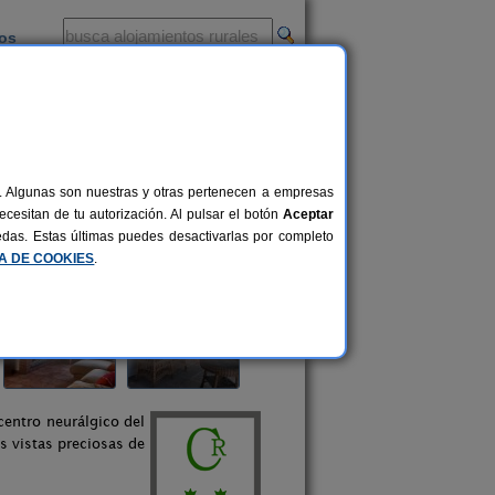
ios
-
al. Algunas son nuestras y otras pertenecen a empresas
cesitan de tu autorización. Al pulsar el botón
Aceptar
uedas. Estas últimas puedes desactivarlas por completo
CA DE COOKIES
.
 centro neurálgico del
s vistas preciosas de