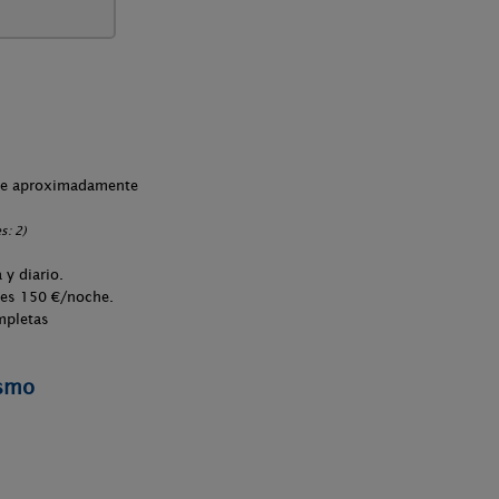
che aproximadamente
s: 2)
y diario.
ves 150 €/noche.
mpletas
ismo