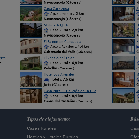
Navaconcejo
(Cáceres)
N
Casa Carrizosa
A
Apartamento a
2 km
Navaconcejo
(Cáceres)
N
Molino del Jerte
E
Casa Rural a
2,8 km
Navaconcejo
(Cáceres)
R
El Balcón de Cabezuela
H
Apart. Rurales a
4,4 km
Cabezuela del Valle
(Cáceres)
C
rte...
El Regajo del Tejar
C
m
Casa Rural a
4,8 km
Rebollar
(Cáceres)
C
Hotel Los Arenales
M
Hotel a
7,6 km
Jerte
(Cáceres)
G
Casa Rural El Callejón de La Gila
M
Casa Rural a
8,4 km
Casas del Castañar
(Cáceres)
C
Tipos de alojamiento:
Búsq
Casas Rurales
Casa
Hoteles
y
Hoteles Rurales
Ofer