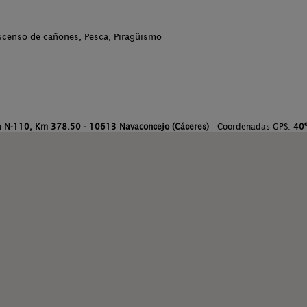
scenso de cañones, Pesca, Piragüismo
a N-110, Km 378.50 - 10613 Navaconcejo (Cáceres)
- Coordenadas GPS:
40º