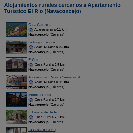
Alojamientos rurales cercanos a Apartamento
Turístico El Río (Navaconcejo)
Casa Carrizosa
Apartamento a
0,1 km
Navaconcejo
(Cáceres)
La Antigua Tahona
Apart. Rurales a
0,2 km
Navaconcejo
(Cáceres)
El Cerro
Casa Rural a
0,5 km
Navaconcejo
(Cáceres)
Apartamentos Rurales Carroyosa de...
Apart. Rurales a
0,5 km
Navaconcejo
(Cáceres)
Molino del Jerte
Casa Rural a
0,7 km
Navaconcejo
(Cáceres)
El Cerezal del Jerte
Casa Rural a
2,1 km
Navaconcejo
(Cáceres)
La Casita del Jerte