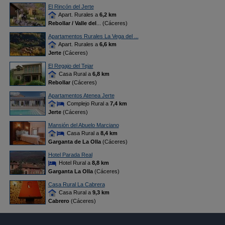
El Rincón del Jerte
Apart. Rurales a
6,2 km
Rebollar / Valle del
... (Cáceres)
Apartamentos Rurales La Vega del ...
Apart. Rurales a
6,6 km
Jerte
(Cáceres)
El Regajo del Tejar
Casa Rural a
6,8 km
Rebollar
(Cáceres)
Apartamentos Atenea Jerte
Complejo Rural a
7,4 km
Jerte
(Cáceres)
Mansión del Abuelo Marciano
Casa Rural a
8,4 km
Garganta de La Olla
(Cáceres)
Hotel Parada Real
Hotel Rural a
8,8 km
Garganta La Olla
(Cáceres)
Casa Rural La Cabrera
Casa Rural a
9,3 km
Cabrero
(Cáceres)