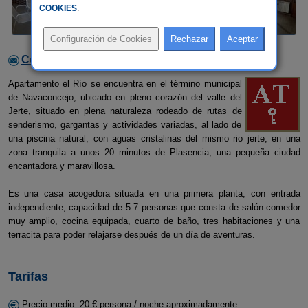
COOKIES
.
Contactar con el alojamiento
Apartamento el Río se encuentra en el término municipal
de Navaconcejo, ubicado en pleno corazón del valle del
Jerte, situado en plena naturaleza rodeado de rutas de
senderismo, gargantas y actividades variadas, al lado de
una piscina natural, con aguas cristalinas del mismo rio jerte, en una
zona tranquila a unos 20 minutos de Plasencia, una pequeña ciudad
encantadora y maravillosa.
Es una casa acogedora situada en una primera planta, con entrada
independiente, capacidad de 5-7 personas que consta de salón-comedor
muy amplio, cocina equipada, cuarto de baño, tres habitaciones y una
terracita para poder relajarse después de un día de aventuras.
Tarifas
Precio medio: 20 € persona / noche aproximadamente