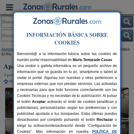
INFORMACIÓN BÁSICA SOBRE
COOKIES
Alojamientos
>
Extremadura
>
Cáceres
>
Navaconcejo
> Apartamento Turístico
Bienvenid@ a la información básica sobre las cookies de
El Río
nuestro portal responsabilidad de
Mario Temprado Casas
.
Apartamento Turístico El Río
Una cookie o galleta informática es un pequeño archivo de
información que se guarda en tu pc, smartphone o tablet al
Apartamento en Navaconcejo (Cáceres)
visitar el portal. Algunas son nuestras y otras pertenecen a
Alquiler completo
5-7+2 plazas
106 km de Cáceres
empresas externas que nos prestan servicios. Las activadas
y necesarias para que todo funcione correctamente son las
Cookies Técnicas y no necesitan de tu autorización. Al pulsar
el botón
Aceptar
activarás el resto de cookies (analíticas y
publicitarias), personalizadas según tus preferencias y con
publicidad ajustada a tus búsquedas. Estas últimas puedes
desactivarlas por completo pulsando el botón
Rechazar
o
elegir su activación/desactivación desde “Configuración de
Cookies”. Más información en nuestra
POLÍTICA DE