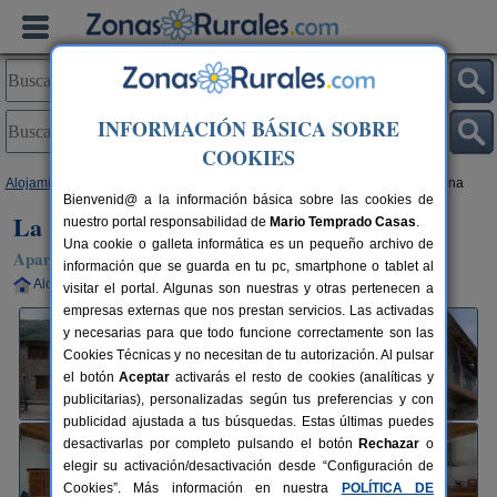
INFORMACIÓN BÁSICA SOBRE
COOKIES
Alojamientos
>
Extremadura
>
Cáceres
>
Navaconcejo
> La Antigua Tahona
Bienvenid@ a la información básica sobre las cookies de
La Antigua Tahona
nuestro portal responsabilidad de
Mario Temprado Casas
.
Una cookie o galleta informática es un pequeño archivo de
Apartamentos Rurales en Navaconcejo (Cáceres)
información que se guarda en tu pc, smartphone o tablet al
Alquiler completo
16+6 plazas
120 km de Cáceres
visitar el portal. Algunas son nuestras y otras pertenecen a
empresas externas que nos prestan servicios. Las activadas
y necesarias para que todo funcione correctamente son las
Cookies Técnicas y no necesitan de tu autorización. Al pulsar
el botón
Aceptar
activarás el resto de cookies (analíticas y
publicitarias), personalizadas según tus preferencias y con
publicidad ajustada a tus búsquedas. Estas últimas puedes
desactivarlas por completo pulsando el botón
Rechazar
o
elegir su activación/desactivación desde “Configuración de
Cookies”. Más información en nuestra
POLÍTICA DE