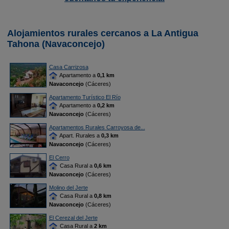
Alojamientos rurales cercanos a La Antigua
Tahona (Navaconcejo)
Casa Carrizosa
Apartamento a
0,1 km
Navaconcejo
(Cáceres)
Apartamento Turístico El Río
Apartamento a
0,2 km
Navaconcejo
(Cáceres)
Apartamentos Rurales Carroyosa de...
Apart. Rurales a
0,3 km
Navaconcejo
(Cáceres)
El Cerro
Casa Rural a
0,6 km
Navaconcejo
(Cáceres)
Molino del Jerte
Casa Rural a
0,8 km
Navaconcejo
(Cáceres)
El Cerezal del Jerte
Casa Rural a
2 km