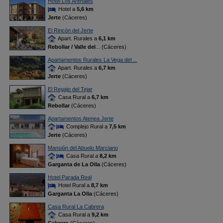
Hotel Los Arenales
Hotel a
5,6 km
Jerte
(Cáceres)
El Rincón del Jerte
Apart. Rurales a
6,1 km
Rebollar / Valle del
... (Cáceres)
Apartamentos Rurales La Vega del ...
Apart. Rurales a
6,7 km
Jerte
(Cáceres)
El Regajo del Tejar
Casa Rural a
6,7 km
Rebollar
(Cáceres)
Apartamentos Atenea Jerte
Complejo Rural a
7,5 km
Jerte
(Cáceres)
Mansión del Abuelo Marciano
Casa Rural a
8,2 km
Garganta de La Olla
(Cáceres)
Hotel Parada Real
Hotel Rural a
8,7 km
Garganta La Olla
(Cáceres)
Casa Rural La Cabrera
Casa Rural a
9,2 km