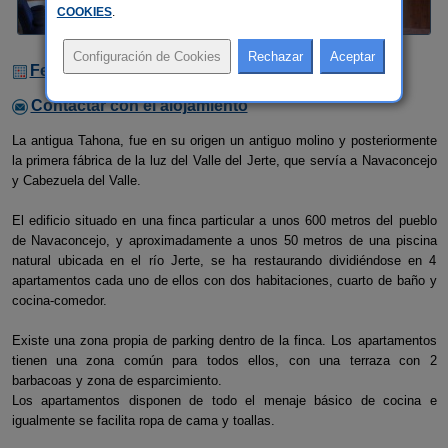
COOKIES
.
Fechas Libres
Contactar con el alojamiento
La antigua Tahona, fue en su origen un antiguo molino y posteriormente
la primera fábrica de la luz del Valle del Jerte, que servía a Navaconcejo
y Cabezuela del Valle.
El edificio situado en una finca particular a unos 600 metros del pueblo
de Navaconcejo, y aproximadamente a unos 50 metros de una piscina
natural ubicada en el río Jerte, se ha restaurando dividiéndose en 4
apartamentos cada uno de ellos con dos habitaciones, cuarto de baño y
cocina-comedor.
Existe una zona propia de parking dentro de la finca. Los apartamentos
tienen una zona común para todos ellos, con una terraza con 2
barbacoas y zona de esparcimiento.
Los apartamentos disponen de todo el menaje básico de cocina e
igualmente se facilita ropa de cama y toallas.