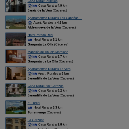
Casa Rural Churruca
Casa Rural a
4,9 km
Jaraíz de la Vera
(Cáceres)
Apartamentos Rurales Las Cabañas ...
Apart. Rurales a
4,9 km
Aldeanueva de la Vera
(Cáceres)
Hotel Parada Real
Hotel Rural a
5,1 km
Garganta La Olla
(Cáceres)
Mansión del Abuelo Marciano
Casa Rural a
5,7 km
Garganta de La Olla
(Cáceres)
Apartamentos Rurales La Vera
Apart. Rurales a
6 km
Jarandilla de La Vera
(Cáceres)
Casa Rural Diez Cerezos
Casa Rural a
6,2 km
Jarandilla de La Vera
(Cáceres)
El Turcal
Hotel Rural a
8,3 km
Torremenga
(Cáceres)
La Garzona
Casa Rural a
9,8 km