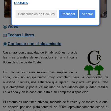
COOKIES
.
Video
Fechas Libres
Contactar con el alojamiento
Casa rural con capacidad de 9 habitaciónes, una de
las mas grandes de extremadura en una finca a
800m de Cuacos de Yuste.
Es una de las casas rurales mas amplias de la
zona, con un equipamiento muy completo para la comodidad de
nuestros clientes, nos satisface que repitan una y otra vez por el trato
que otorgamos y por la versatilidad de actividades que pueden realizar
en la finca y en la casa que esta a su completa disposición.
El entorno es una finca privada, rodeada de frutales y de robles a la cual
se accede por una pista forestal de 600m aproximadamente desde el