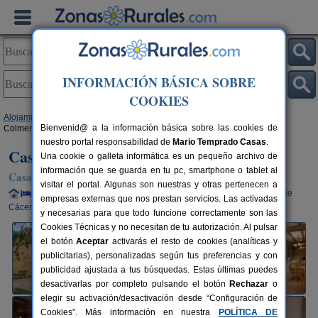
INFORMACIÓN BÁSICA SOBRE
COOKIES
Alojamientos
>
Extremadura
>
Cáceres
>
Cuacos de Yuste
> Casa Rural
Bienvenid@ a la información básica sobre las cookies de
Colmenarejo
nuestro portal responsabilidad de
Mario Temprado Casas
.
Casa Rural Colmenarejo
Una cookie o galleta informática es un pequeño archivo de
información que se guarda en tu pc, smartphone o tablet al
Casa Rural en Cuacos de Yuste (Cáceres)
visitar el portal. Algunas son nuestras y otras pertenecen a
Alquiler completo y por habitaciones
16+3 plazas
180 km de
empresas externas que nos prestan servicios. Las activadas
Cáceres
y necesarias para que todo funcione correctamente son las
Cookies Técnicas y no necesitan de tu autorización. Al pulsar
el botón
Aceptar
activarás el resto de cookies (analíticas y
publicitarias), personalizadas según tus preferencias y con
publicidad ajustada a tus búsquedas. Estas últimas puedes
desactivarlas por completo pulsando el botón
Rechazar
o
elegir su activación/desactivación desde “Configuración de
Cookies”. Más información en nuestra
POLÍTICA DE