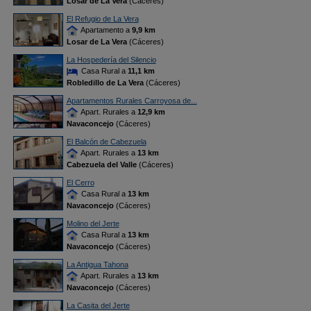
Losar de La Vera
(Cáceres)
El Refugio de La Vera
Apartamento a
9,9 km
Losar de La Vera
(Cáceres)
La Hospedería del Silencio
Casa Rural a
11,1 km
Robledillo de La Vera
(Cáceres)
Apartamentos Rurales Carroyosa de...
Apart. Rurales a
12,9 km
Navaconcejo
(Cáceres)
El Balcón de Cabezuela
Apart. Rurales a
13 km
Cabezuela del Valle
(Cáceres)
El Cerro
Casa Rural a
13 km
Navaconcejo
(Cáceres)
Molino del Jerte
Casa Rural a
13 km
Navaconcejo
(Cáceres)
La Antigua Tahona
Apart. Rurales a
13 km
Navaconcejo
(Cáceres)
La Casita del Jerte