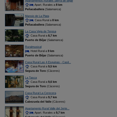
Apartamentos Rurales Sierra de Béjar
Apart. Rurales a
8 km
Peñacaballera
(Salamanca)
Mansio de La Plata
Casa Rural a
8 km
Peñacaballera
(Salamanca)
La Casa Vieja de Teresa
Casa Rural a
8,7 km
Puerto de Béjar
(Salamanca)
Ruralmusical
Hotel Rural a
9 km
Puerto de Béjar
(Salamanca)
Casa Rural Las 4 Esquinas - Casil...
Casa Rural a
9,5 km
Segura de Toro
(Cáceres)
La Tasca
Casa Rural a
9,6 km
Segura de Toro
(Cáceres)
Casa Rural La Cerecera
Casa Rural a
9,7 km
Cabezuela del Valle
(Cáceres)
Apartamento Rural Valle del Jerte...
Apart. Rurales a
9,7 km