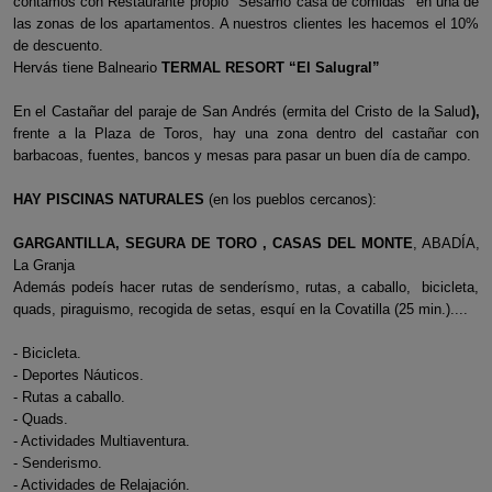
contamos con Restaurante propio "Sésamo casa de comidas" en una de
las zonas de los apartamentos. A nuestros clientes les hacemos el 10%
de descuento.
Hervás tiene Balneario
TERMAL RESORT “El Salugral”
En el Castañar del paraje de San Andrés (ermita del Cristo de la Salud
),
frente a la Plaza de Toros, hay una zona dentro del castañar con
barbacoas, fuentes, bancos y mesas para pasar un buen día de campo.
HAY PISCINAS NATURALES
(en los pueblos cercanos):
GARGANTILLA, SEGURA DE TORO , CASAS DEL MONTE
, ABADÍA,
La Granja
Además podeís hacer rutas de senderísmo, rutas, a caballo, bicicleta,
quads, piraguismo, recogida de setas, esquí en la Covatilla (25 min.)....
- Bicicleta.
- Deportes Náuticos.
- Rutas a caballo.
- Quads.
- Actividades Multiaventura.
- Senderismo.
- Actividades de Relajación.