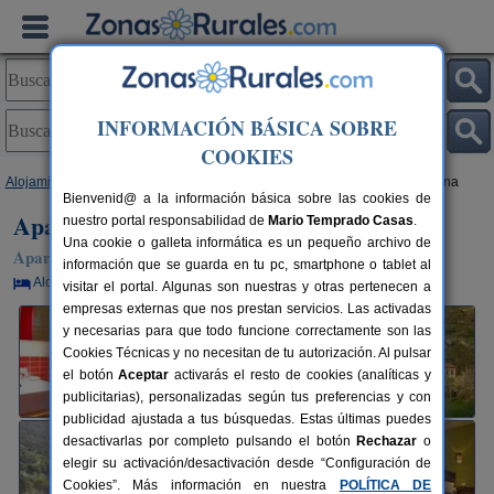
INFORMACIÓN BÁSICA SOBRE
COOKIES
Alojamientos
>
Extremadura
>
Cáceres
>
Hervás
> Apartamentos La Iguana
Bienvenid@ a la información básica sobre las cookies de
Apartamentos La Iguana
nuestro portal responsabilidad de
Mario Temprado Casas
.
Una cookie o galleta informática es un pequeño archivo de
Apartamentos Rurales en Hervás (Cáceres)
información que se guarda en tu pc, smartphone o tablet al
Alquiler por habitaciones
2-36+9 plazas
120 km de Cáceres
visitar el portal. Algunas son nuestras y otras pertenecen a
empresas externas que nos prestan servicios. Las activadas
y necesarias para que todo funcione correctamente son las
Cookies Técnicas y no necesitan de tu autorización. Al pulsar
el botón
Aceptar
activarás el resto de cookies (analíticas y
publicitarias), personalizadas según tus preferencias y con
publicidad ajustada a tus búsquedas. Estas últimas puedes
desactivarlas por completo pulsando el botón
Rechazar
o
elegir su activación/desactivación desde “Configuración de
Cookies”. Más información en nuestra
POLÍTICA DE