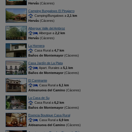
Hervás
(Cáceres)
Camping Bungalows El Pinajarro
Camping/Bungalows a
2,1 km
Hervás
(Cáceres)
Albergue Valle del Ambroz
Albergue a
2,2 km
Hervás
(Cáceres)
La Hornera
Casa Rural a
4,7 km
Baños de Montemayor
(Cáceres)
Casa Jardín de La Plata
Apart. Rurales a
5,1 km
Baños de Montemayor
(Cáceres)
El Caminante
Casa Rural a
6,1 km
Aldeanueva del Camino
(Cáceres)
La Casa de Su
Casa Rural a
6,2 km
Baños de Montemayor
(Cáceres)
Esencia Boutique Casa Rural
Casa Rural a
6,9 km
Aldeanueva del Camino
(Cáceres)