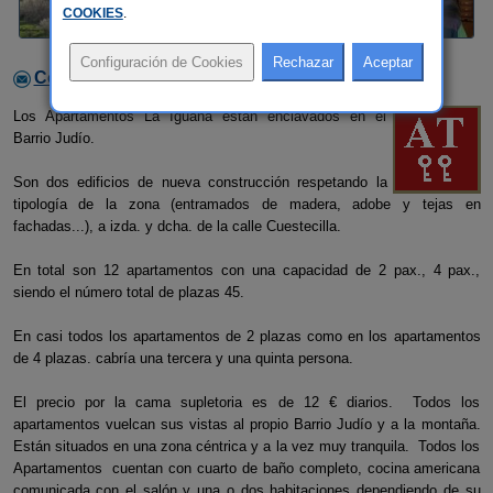
COOKIES
.
Contactar con el alojamiento
Los Apartamentos La Iguana están enclavados en el
Barrio Judío.
Son dos edificios de nueva construcción respetando la
tipología de la zona (entramados de madera, adobe y tejas en
fachadas...), a izda. y dcha. de la calle Cuestecilla.
En total son 12 apartamentos con una capacidad de 2 pax., 4 pax.,
siendo el número total de plazas 45.
En casi todos los apartamentos de 2 plazas como en los apartamentos
de 4 plazas. cabría una tercera y una quinta persona.
El precio por la cama supletoria es de 12 € diarios. Todos los
apartamentos vuelcan sus vistas al propio Barrio Judío y a la montaña.
Están situados en una zona céntrica y a la vez muy tranquila. Todos los
Apartamentos cuentan con cuarto de baño completo, cocina americana
comunicada con el salón y una o dos habitaciones dependiendo de su