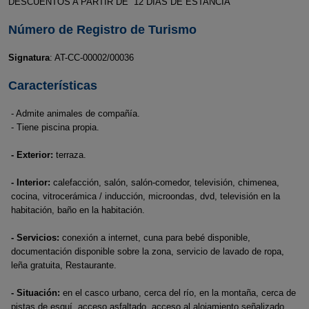
DESCUENTOS A PARTIR DE 12 DÍAS DE ESTANCIA
Número de Registro de Turismo
Signatura
: AT-CC-00002/00036
Características
- Admite animales de compañía.
- Tiene piscina propia.
- Exterior:
terraza.
- Interior:
calefacción, salón, salón-comedor, televisión, chimenea,
cocina, vitrocerámica / inducción, microondas, dvd, televisión en la
habitación, baño en la habitación.
- Servicios:
conexión a internet, cuna para bebé disponible,
documentación disponible sobre la zona, servicio de lavado de ropa,
leña gratuita, Restaurante.
- Situación:
en el casco urbano, cerca del río, en la montaña, cerca de
pistas de esquí, acceso asfaltado, acceso al alojamiento señalizado.