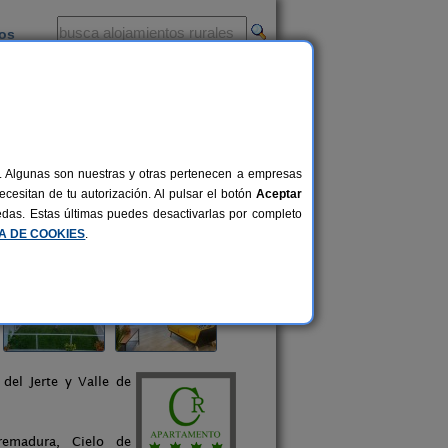
ios
-
al. Algunas son nuestras y otras pertenecen a empresas
cesitan de tu autorización. Al pulsar el botón
Aceptar
uedas. Estas últimas puedes desactivarlas por completo
CA DE COOKIES
.
del Jerte y Valle de
remadura, Cielo de