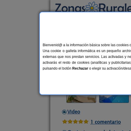
Busca por alojamiento
Alojamientos
>
Extremadura
>
Cáceres
>
Ma
Bienvenid@ a la información básica sobre las cookies 
Apartamentos Cielo de 
Una cookie o galleta informática es un pequeño archiv
Apartamentos Rurales en Malpartid
externas que nos prestan servicios. Las activadas y n
activarás el resto de cookies (analíticas y publicita
Alquiler por habitaciones
10 plaz
pulsando el botón
Rechazar
o elegir su activación/de
Video
1 comentario