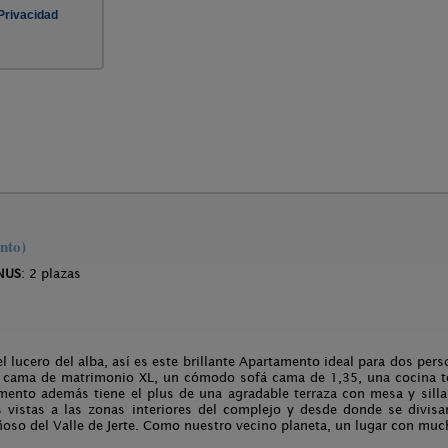
nto)
NUS
: 2 plazas
 lucero del alba, así es este brillante Apartamento ideal para dos per
 cama de matrimonio XL, un cómodo sofá cama de 1,35, una cocina t
mento además tiene el plus de una agradable terraza con mesa y sill
s vistas a las zonas interiores del complejo y desde donde se divis
oso del Valle de Jerte. Como nuestro vecino planeta, un lugar con muc