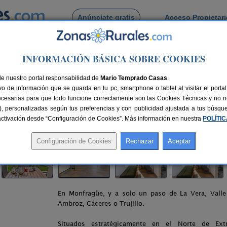
Anúnciate gratis
Acceso Propietar
Busca por pueblo
INFORMACIÓN BÁSICA SOBRE COOKIES
lpartida de Plasencia
> Apartamentos Cielo de Monfragüe
de nuestro portal responsabilidad de
Monfragüe
Mario Temprado Casas
.
o de información que se guarda en tu pc, smartphone o tablet al visitar el port
a de Plasencia (Cáceres)
ecesarias para que todo funcione correctamente son las Cookies Técnicas y no ne
rias), personalizadas según tus preferencias y con publicidad ajustada a tus búsq
as
80 km de Cáceres
Compartir:
sactivación desde “Configuración de Cookies”. Más información en nuestra
POLÍTI
En Monfragüe, y a solo un paso de La Vera, Valle 
Ambroz, Cáceres o Trujillo.
Situados estratégicamente en el Norte de Ext