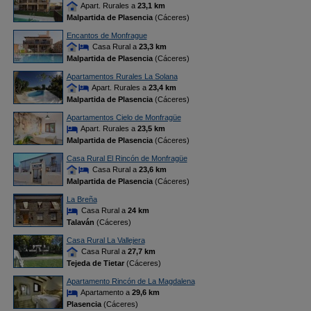
Apart. Rurales a
23,1 km
Malpartida de Plasencia
(Cáceres)
Encantos de Monfrague
Casa Rural a
23,3 km
Malpartida de Plasencia
(Cáceres)
Apartamentos Rurales La Solana
Apart. Rurales a
23,4 km
Malpartida de Plasencia
(Cáceres)
Apartamentos Cielo de Monfragüe
Apart. Rurales a
23,5 km
Malpartida de Plasencia
(Cáceres)
Casa Rural El Rincón de Monfragüe
Casa Rural a
23,6 km
Malpartida de Plasencia
(Cáceres)
La Breña
Casa Rural a
24 km
Talaván
(Cáceres)
Casa Rural La Vallejera
Casa Rural a
27,7 km
Tejeda de Tietar
(Cáceres)
Apartamento Rincón de La Magdalena
Apartamento a
29,6 km
Plasencia
(Cáceres)