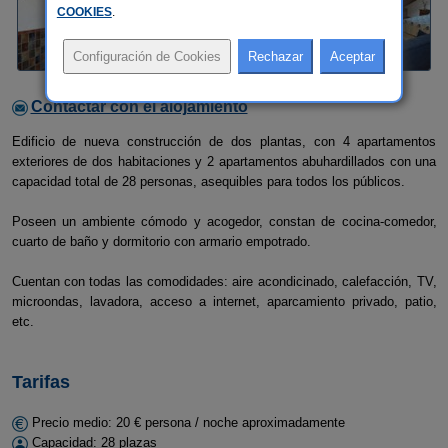
COOKIES
.
Contactar con el alojamiento
Edificio de nueva construcción de dos plantas, con 4 apartamentos
exteriores de dos habitaciones y 2 apartamentos abuhardillados con una
capacidad total de 28 personas, asequibles para todos los públicos.
Poseen un ambiente cómodo y acogedor, constan de cocina-comedor,
cuarto de baño y dormitorio con armario empotrado.
Cuentan con todas las comodidades: aire acondicinado, calefacción, TV,
microondas, lavadora, acceso a internet, aparcamiento privado, patio,
etc.
Tarifas
Precio medio: 20 € persona / noche aproximadamente
Capacidad: 28 plazas