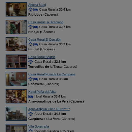
Abuela Maxi
Casa Rural a
30,4 km
Riolobos
(Cáceres)
Casa Rural La Resolana
Casa Rural a
30,7 km
Hinojal
(Cáceres)
Casa Rural El Corralón
Casa Rural a
30,7 km
Hinojal
(Cáceres)
Casa Rural Beatriz
Casa Rural a
32,3 km
Torrecillas de la Tiesa
(Cáceres)
Casa Rural Posada La Campana
Casa Rural a
33 km
Cañaveral
(Cáceres)
Hotel Peña del Alba
Hotel Rural a
33,4 km
Arroyomolinos de La Vera
(Cáceres)
Agua Antigua Casa Rural*****
Casa Rural a
34,3 km
Gargüera de La Vera
(Cáceres)
Villa Soterraña
Vivienda turística a
35,3 km