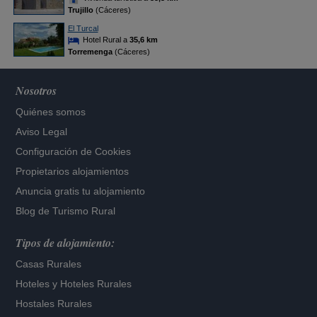
Trujillo
(Cáceres)
El Turcal
Hotel Rural a
35,6 km
Torremenga
(Cáceres)
Nosotros
Quiénes somos
Aviso Legal
Configuración de Cookies
Propietarios alojamientos
Anuncia gratis tu alojamiento
Blog de Turismo Rural
Tipos de alojamiento:
Casas Rurales
Hoteles
y
Hoteles Rurales
Hostales Rurales