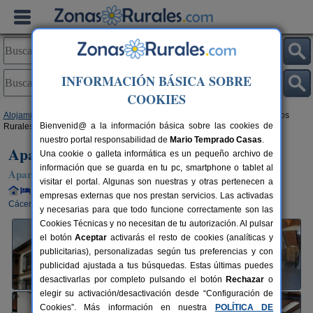
INFORMACIÓN BÁSICA SOBRE
COOKIES
Alojamientos
>
Extremadura
>
Cáceres
>
Torrejón El Rubio
> Apartamentos
Bienvenid@ a la información básica sobre las cookies de
Rurales Monfrague
nuestro portal responsabilidad de
Mario Temprado Casas
.
Apartamentos Rurales Monfrague
Una cookie o galleta informática es un pequeño archivo de
información que se guarda en tu pc, smartphone o tablet al
Apartamentos Rurales en Torrejón El Rubio (Cáceres)
visitar el portal. Algunas son nuestras y otras pertenecen a
Alquiler completo y por habitaciones
28 plazas
55 km de
empresas externas que nos prestan servicios. Las activadas
Cáceres
y necesarias para que todo funcione correctamente son las
Cookies Técnicas y no necesitan de tu autorización. Al pulsar
el botón
Aceptar
activarás el resto de cookies (analíticas y
publicitarias), personalizadas según tus preferencias y con
publicidad ajustada a tus búsquedas. Estas últimas puedes
desactivarlas por completo pulsando el botón
Rechazar
o
elegir su activación/desactivación desde “Configuración de
Cookies”. Más información en nuestra
POLÍTICA DE