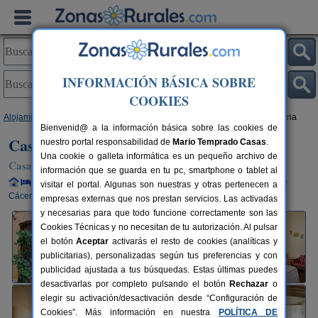
INFORMACIÓN BÁSICA SOBRE
COOKIES
Alojamientos
>
Extremadura
>
Cáceres
>
Hinojal
> Casa Rural La Resolana
Bienvenid@ a la información básica sobre las cookies de
Casa Rural La Resolana
nuestro portal responsabilidad de
Mario Temprado Casas
.
Una cookie o galleta informática es un pequeño archivo de
Casa Rural en Hinojal (Cáceres)
información que se guarda en tu pc, smartphone o tablet al
Alquiler completo y por habitaciones
10+2 plazas
30 km de
visitar el portal. Algunas son nuestras y otras pertenecen a
Cáceres
empresas externas que nos prestan servicios. Las activadas
y necesarias para que todo funcione correctamente son las
Cookies Técnicas y no necesitan de tu autorización. Al pulsar
el botón
Aceptar
activarás el resto de cookies (analíticas y
publicitarias), personalizadas según tus preferencias y con
publicidad ajustada a tus búsquedas. Estas últimas puedes
desactivarlas por completo pulsando el botón
Rechazar
o
elegir su activación/desactivación desde “Configuración de
Cookies”. Más información en nuestra
POLÍTICA DE