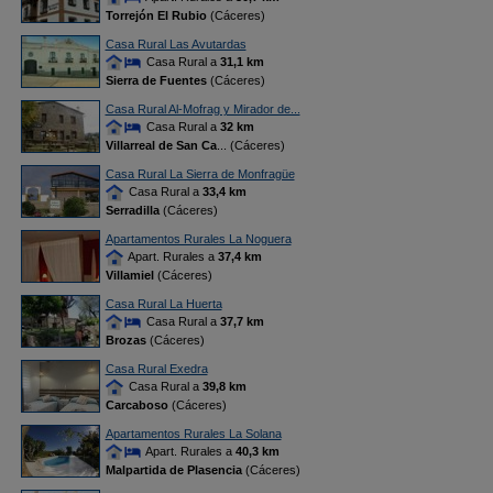
Torrejón El Rubio
(Cáceres)
Casa Rural Las Avutardas
Casa Rural a
31,1 km
Sierra de Fuentes
(Cáceres)
Casa Rural Al-Mofrag y Mirador de...
Casa Rural a
32 km
Villarreal de San Ca
... (Cáceres)
Casa Rural La Sierra de Monfragüe
Casa Rural a
33,4 km
Serradilla
(Cáceres)
Apartamentos Rurales La Noguera
Apart. Rurales a
37,4 km
Villamiel
(Cáceres)
Casa Rural La Huerta
Casa Rural a
37,7 km
Brozas
(Cáceres)
Casa Rural Exedra
Casa Rural a
39,8 km
Carcaboso
(Cáceres)
Apartamentos Rurales La Solana
Apart. Rurales a
40,3 km
Malpartida de Plasencia
(Cáceres)