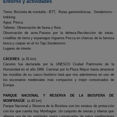
Entorno y actividades
Tierra: Bicicleta de montaña - BTT, Rutas gastronómicas, Senderismo -
trekking.
Agua: Pesca.
Talleres: Observación de fauna y flora.
Observación de aves.Paseos por la dehesa.Recolección de setas,
criadillas de tierra y esparragos trigueros.Pesca en charcas de la famosa
tenca y carpas en el río Tajo.Senderismo.
Lugares de interés
CÁCERES
(a 35 km)
Cáceres fue declarada por la UNESCO Ciudad Patrimonio de la
Humanidad en el año 1986. Caminar por la Plaza Mayor hasta atravesar
las murallas de su casco histórico hará que nos adentremos en uno de
los escenarios medievales más compactos y mejor conservados de
Europa.
PARQUE NACIONAL Y RESERVA DE LA BIOSFERA DE
MONFRAGÜE
(a 40 km)
Parque Nacional y Reserva de la Biosfera son los estatus de protección
con los que cuenta hoy Monfragüe. Un conjunto de sierras y riberos que
alberga una de las entidades mejor conservadas de selva mediterránea