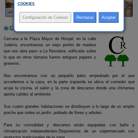
COOKIES
.
Contactar con el alojamiento
Cercana a la Plaza Mayor de Hinojal, en la calle
Judería, encontramos un viejo portón de madera
que nos abre paso a La Resolana, edificada sobre
lo que en otros tiempos fueron antiguos pajares y
graneros.
Nos encontramos con un pequeño patio empedrado por el que
accedemos a la casa, en la parte izquierda se ubica el comedor que
acoje la cocina, el salón y la zona de descanso donde una chimenea
aporta calidez al ambiente.
Sus cuatro grandes habitaciones se distribuyen a lo largo de un amplio
porche que rodea un jardín, poblado de flores y arboles.
Para su comodidad y descanso están equipadas con baño y
climatización independientes.Disponemos de un súpermercado con
productos tradicionales de la zona.