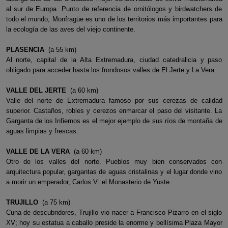
al sur de Europa. Punto de referencia de ornitólogos y birdwatchers de
todo el mundo, Monfragüe es uno de los territorios más importantes para
la ecología de las aves del viejo continente.
PLASENCIA
(a 55 km)
Al norte, capital de la Alta Extremadura, ciudad catedralicia y paso
obligado para acceder hasta los frondosos valles de El Jerte y La Vera.
VALLE DEL JERTE
(a 60 km)
Valle del norte de Extremadura famoso por sus cerezas de calidad
superior. Castaños, robles y cerezos enmarcar el paso del visitante. La
Garganta de los Infiernos es el mejor ejemplo de sus ríos de montaña de
aguas limpias y frescas.
VALLE DE LA VERA
(a 60 km)
Otro de los valles del norte. Pueblos muy bien conservados con
arquitectura popular, gargantas de aguas cristalinas y el lugar donde vino
a morir un emperador, Carlos V: el Monasterio de Yuste.
TRUJILLO
(a 75 km)
Cuna de descubridores, Trujillo vio nacer a Francisco Pizarro en el siglo
XV; hoy su estatua a caballo preside la enorme y bellísima Plaza Mayor