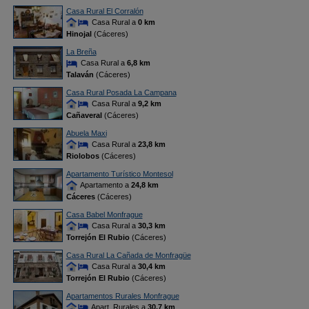
Casa Rural El Corralón
Casa Rural a
0 km
Hinojal
(Cáceres)
La Breña
Casa Rural a
6,8 km
Talaván
(Cáceres)
Casa Rural Posada La Campana
Casa Rural a
9,2 km
Cañaveral
(Cáceres)
Abuela Maxi
Casa Rural a
23,8 km
Riolobos
(Cáceres)
Apartamento Turístico Montesol
Apartamento a
24,8 km
Cáceres
(Cáceres)
Casa Babel Monfrague
Casa Rural a
30,3 km
Torrejón El Rubio
(Cáceres)
Casa Rural La Cañada de Monfragüe
Casa Rural a
30,4 km
Torrejón El Rubio
(Cáceres)
Apartamentos Rurales Monfrague
Apart. Rurales a
30,7 km