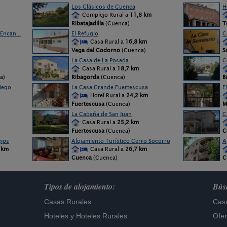
Los Clásicos de Cuenca
H
Complejo Rural a
11,8 km
Ribatajadilla
(Cuenca)
T
Encan...
El Refugio
C
Casa Rural a
16,8 km
Vega del Codorno
(Cuenca)
S
La Casa de La Posada
C
Casa Rural a
18,7 km
a)
Ribagorda
(Cuenca)
B
iego
La Casa Grande Fuertescusa
E
Hotel Rural a
24,2 km
Fuertescusa
(Cuenca)
M
La Cabaña de San Juan
C
Casa Rural a
25,2 km
Fuertescusa
(Cuenca)
C
ejos
Alojamiento Turístico Cerro Socorro
A
 km
Casa Rural a
26,7 km
Cuenca
(Cuenca)
C
Tipos de alojamiento:
Búsq
Casas Rurales
Casa
Hoteles
y
Hoteles Rurales
Ofer