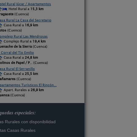
otel Rural Júcar / Apartamentos
Hotel Rural a
15,3 km
ragacete
(Cuenca)
asa Rural La Casa del Secretario
Casa Rural a
16,9 km
otos
(Cuenca)
omplejo Rural Las Mendrosas
Complejo Rural a
19,4 km
uenache de la Sierra
(Cuenca)
l Corral del Tío Emilio
Casa Rural a
24,8 km
olinos de Papel / P
... (Cuenca)
asa Rural El Serranillo
Casa Rural a
25,5 km
añamares
(Cuenca)
partamentos Turísticos El Rincón...
Apart. Rurales a
26,9 km
uenca
(Cuenca)
uedas especiales:
s Rurales con disponibilidad
tas Casas Rurales