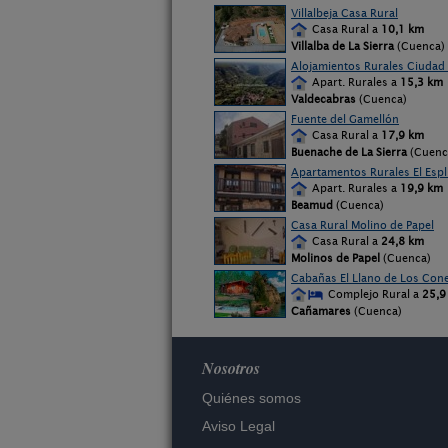
Villalbeja Casa Rural
Casa Rural a
10,1 km
Villalba de La Sierra
(Cuenca)
Alojamientos Rurales Ciudad 
Apart. Rurales a
15,3 km
Valdecabras
(Cuenca)
Fuente del Gamellón
Casa Rural a
17,9 km
Buenache de La Sierra
(Cuenc
Apartamentos Rurales El Espl
Apart. Rurales a
19,9 km
Beamud
(Cuenca)
Casa Rural Molino de Papel
Casa Rural a
24,8 km
Molinos de Papel
(Cuenca)
Cabañas El Llano de Los Con
Complejo Rural a
25,9
Cañamares
(Cuenca)
Nosotros
Quiénes somos
Aviso Legal