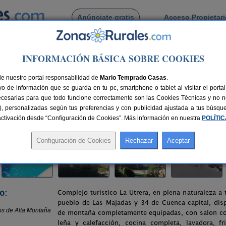
Anúnciate gratis
Acceso Propietar
Busca por pueblo
INFORMACIÓN BÁSICA SOBRE COOKIES
>
Las Majadas
> Alojamientos Turísticos de Alta Montaña La Utrera
de nuestro portal responsabilidad de
 de Alta Montaña La Utrera
Mario Temprado Casas
.
o de información que se guarda en tu pc, smartphone o tablet al visitar el port
uenca)
ecesarias para que todo funcione correctamente son las Cookies Técnicas y no ne
rias), personalizadas según tus preferencias y con publicidad ajustada a tus búsq
nes
60 plazas
34 km de Cuenca
Compartir:
sactivación desde “Configuración de Cookies”. Más información en nuestra
POLÍTI
o:
Complejo turístico La Utrera, en plena naturaleza a
pueblo de Las Majadas y 34 de Cuenca capital, di
de montaña completamente equipadas, con salon co
leña y calefacción, cocina completa, lavadora, fri