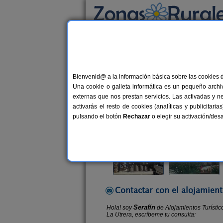
Busca por alojamiento
Alojamientos
>
Castilla-La Mancha
>
Cuenca
Bienvenid@ a la información básica sobre las cookies 
Alojamientos Turísticos
Una cookie o galleta informática es un pequeño archiv
Complejo Rural en Las Majadas (C
externas que nos prestan servicios. Las activadas y n
activarás el resto de cookies (analíticas y publicita
Alquiler completo y por habitacio
pulsando el botón
Rechazar
o elegir su activación/de
Contactar con el alojamient