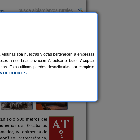
ios
-
al. Algunas son nuestras y otras pertenecen a empresas
cesitan de tu autorización. Al pulsar el botón
Aceptar
uedas. Estas últimas puedes desactivarlas por completo
CA DE COOKIES
.
 tan sólo 500 metros del
sponemos de 10 cabañas
medor, tv, chimenea de
gorífico, vitrocerámica,