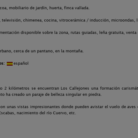
coa, mobiliario de jardín, huerta, finca vallada.
televisión, chimenea, cocina, vitrocerámica / inducción, microondas, la
entación disponible sobre la zona, rutas guiadas, leña gratuita, venta 
urbano, cerca de un pantano, en la montaña.
os:
español
sólo 2 kilómetros se encuentran Los Callejones una formación carismát
ento ha creado un paraje de belleza singular en piedra.
on unas vistas impresionantes donde pueden avistar el vuelo de aves c
 Escabas, nacimiento del río Cuervo, etc.