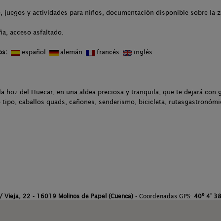
 juegos y actividades para niños, documentación disponible sobre la zo
ña, acceso asfaltado.
os:
español
alemán
francés
inglés
la hoz del Huecar, en una aldea preciosa y tranquila, que te dejará con g
tipo, caballos quads, cañones, senderismo, bicicleta, rutasgastronómic
/ Vieja, 22 - 16019 Molinos de Papel (Cuenca)
- Coordenadas GPS:
40º 4' 38