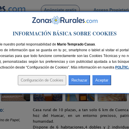
Anúnciate gratis
Acceso Propietar
Busca por pueblo
INFORMACIÓN BÁSICA SOBRE COOKIES
>
Molinos de Papel
> Casa Rural Molino de Papel
de nuestro portal responsabilidad de
apel
Mario Temprado Casas
.
o de información que se guarda en tu pc, smartphone o tablet al visitar el port
uenca)
ecesarias para que todo funcione correctamente son las Cookies Técnicas y no ne
rias), personalizadas según tus preferencias y con publicidad ajustada a tus búsq
6 km de Cuenca
Compartir:
sactivación desde “Configuración de Cookies”. Más información en nuestra
POLÍTI
o:
Casa rural de 10 plazas, a tan solo 6 km de Cuenca 
hoz del Huecar, en un entorno precioso, patr
humanidad.
Dispone de 6 habitaciones,4 dobles y 2 individua