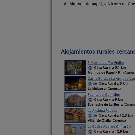
de Molinos de papel, a 6 kmm de Cue
Alojamientos rurales cercan
El Corral del Tío Emilio
Casa Rural a
0,1 km
Molinos de Papel / P
... (Cuenc
Casas Rurales La Antigua Vaq
Casa Rural a
6 km
La Melgosa
(Cuenca)
Fuente del Gamellón
Casa Rural a
9 km
Buenache de La Sierra
(Cuenc
La Antigua Posada
Casa Rural a
12,3 km
Villar de Olalla
(Cuenca)
La Casita Azul de Chillarón
Casa Rural a
12,9 km