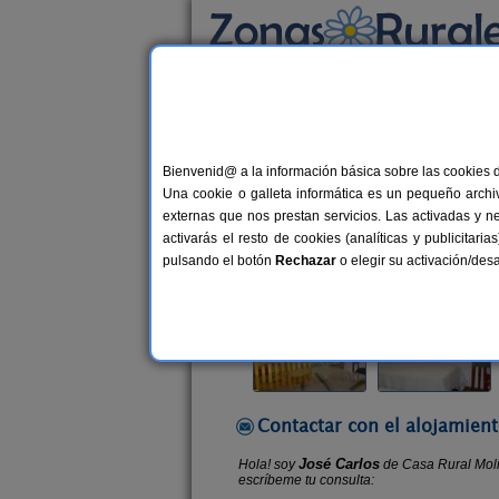
Busca por alojamiento
Alojamientos
>
Castilla-La Mancha
>
Cuenca
Bienvenid@ a la información básica sobre las cookies 
Casa Rural Molino de P
Una cookie o galleta informática es un pequeño archiv
Casa Rural en Molinos de Papel (C
externas que nos prestan servicios. Las activadas y n
activarás el resto de cookies (analíticas y publicita
Alquiler completo
4-10 plazas
pulsando el botón
Rechazar
o elegir su activación/de
Contactar con el alojamient