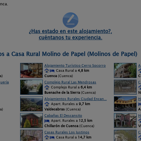
nca.
¿Has estado en este alojamiento?,
cuéntanos tu experiencia.
os a Casa Rural Molino de Papel (Molinos de Papel)
Alojamiento Turístico Cerro Socorro
A
Casa Rural a
4,8 km
a)
Cuenca
(Cuenca)
C
uería
Complejo Rural Las Mendrosas
C
Complejo Rural a
6,4 km
Buenache de la Sierra
(Cuenca)
N
Alojamientos Rurales Ciudad Encan...
H
Apart. Rurales a
9,7 km
a)
Valdecabras
(Cuenca)
A
Cabañas El Descansito
H
Apart. Rurales a
12,5 km
Chillarón de Cuenca
(Cuenca)
V
Casas Rurales Los Justinos
C
Casa Rural a
14,7 km