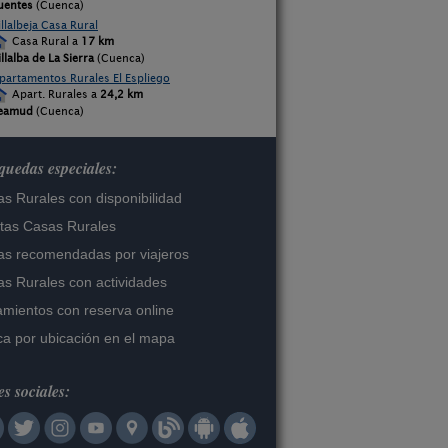
uentes
(Cuenca)
illalbeja Casa Rural
Casa Rural a
17 km
illalba de La Sierra
(Cuenca)
partamentos Rurales El Espliego
Apart. Rurales a
24,2 km
eamud
(Cuenca)
uedas especiales:
s Rurales con disponibilidad
tas Casas Rurales
s recomendadas por viajeros
s Rurales con actividades
amientos con reserva online
a por ubicación en el mapa
s sociales: