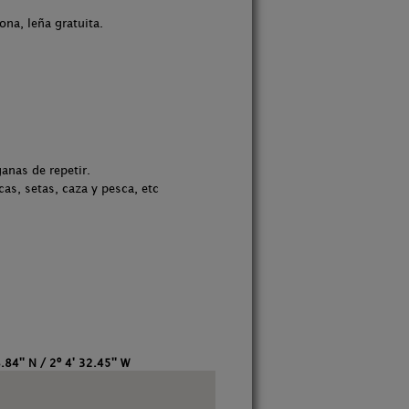
na, leña gratuita.
anas de repetir.
as, setas, caza y pesca, etc
.84'' N / 2º 4' 32.45'' W