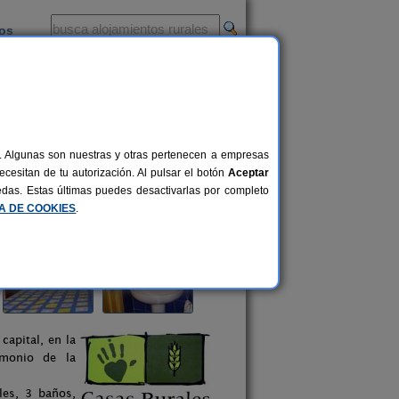
ios
-
al. Algunas son nuestras y otras pertenecen a empresas
cesitan de tu autorización. Al pulsar el botón
Aceptar
uedas. Estas últimas puedes desactivarlas por completo
CA DE COOKIES
.
capital, en la
imonio de la
les, 3 baños,