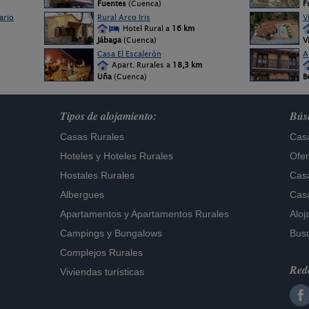
Fuentes
(Cuenca)
F
ario
Rural Arco Iris
V
Hotel Rural a
16 km
Jábaga
(Cuenca)
V
Casa El Escalerón
A
Apart. Rurales a
18,3 km
Uña
(Cuenca)
B
Tipos de alojamiento:
Búsq
Casas Rurales
Casa
Hoteles
y
Hoteles Rurales
Ofer
Hostales Rurales
Casa
Albergues
Casa
Apartamentos
y
Apartamentos Rurales
Aloj
Campings y Bungalows
Busc
Complejos Rurales
Rede
Viviendas turísticas