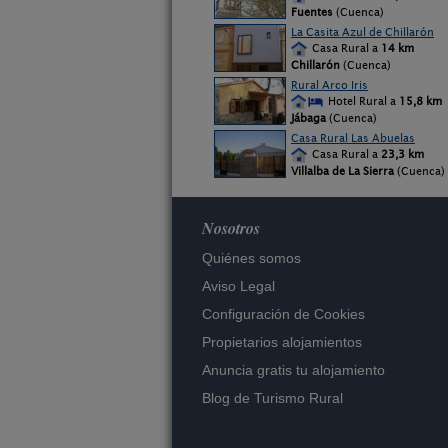
Fuentes
(Cuenca)
La Casita Azul de Chillarón
Casa Rural a
14 km
Chillarón
(Cuenca)
Rural Arco Iris
Hotel Rural a
15,8 km
Jábaga
(Cuenca)
Casa Rural Las Abuelas
Casa Rural a
23,3 km
Villalba de La Sierra
(Cuenca)
Nosotros
Quiénes somos
Aviso Legal
Configuración de Cookies
Propietarios alojamientos
Anuncia gratis tu alojamiento
Blog de Turismo Rural