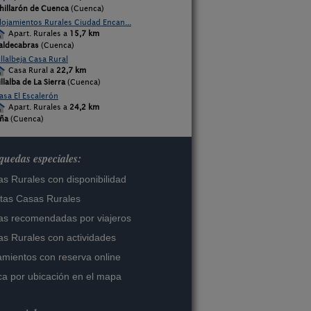
hillarón de Cuenca
(Cuenca)
lojamientos Rurales Ciudad Encan...
Apart. Rurales a
15,7 km
aldecabras
(Cuenca)
illalbeja Casa Rural
Casa Rural a
22,7 km
illalba de La Sierra
(Cuenca)
asa El Escalerón
Apart. Rurales a
24,2 km
ña
(Cuenca)
uedas especiales:
s Rurales con disponibilidad
tas Casas Rurales
s recomendadas por viajeros
s Rurales con actividades
amientos con reserva online
a por ubicación en el mapa