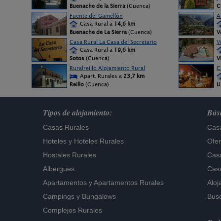
Buenache de la Sierra
(Cuenca)
C
Fuente del Gamellón
A
Casa Rural a
14,6 km
Buenache de La Sierra
(Cuenca)
V
Casa Rural La Casa del Secretario
V
Casa Rural a
19,6 km
Sotos
(Cuenca)
V
Ruralreillo Alojamiento Rural
C
Apart. Rurales a
23,7 km
Reillo
(Cuenca)
U
Tipos de alojamiento:
Búsq
Casas Rurales
Casa
Hoteles
y
Hoteles Rurales
Ofer
Hostales Rurales
Casa
Albergues
Casa
Apartamentos
y
Apartamentos Rurales
Aloj
Campings y Bungalows
Busc
Complejos Rurales