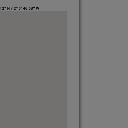
12'' N / 2º 5' 46.53'' W