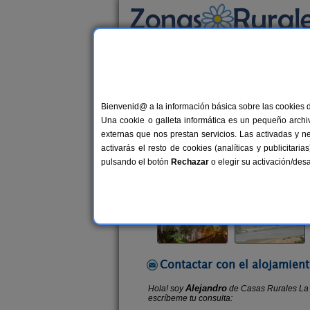
Busca por alojamiento
Alojamientos
>
Castilla-La Mancha
>
Cuenca
Bienvenid@ a la información básica sobre las cookies 
Casas Rurales La Antig
Una cookie o galleta informática es un pequeño archiv
Casa Rural en La Melgosa (Cuenca
externas que nos prestan servicios. Las activadas y n
activarás el resto de cookies (analíticas y publicita
Alquiler completo y por habitacio
pulsando el botón
Rechazar
o elegir su activación/de
Contactar con el alojamient