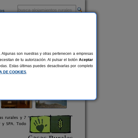
ios
-
al. Algunas son nuestras y otras pertenecen a empresas
cesitan de tu autorización. Al pulsar el botón
Aceptar
uedas. Estas últimas puedes desactivarlas por completo
CA DE COOKIES
.
s rurales y 7
r y SPA. Todo