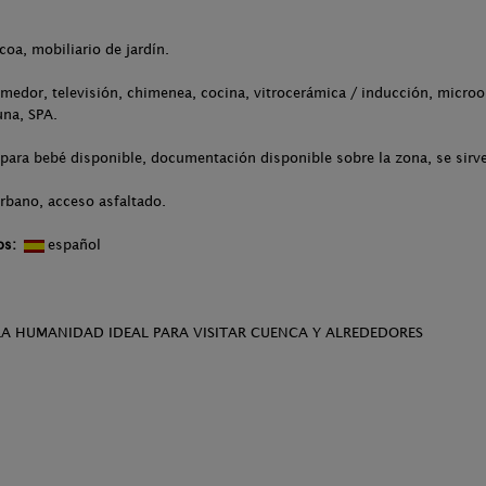
.
coa, mobiliario de jardín.
medor, televisión, chimenea, cocina, vitrocerámica / inducción, microon
una, SPA.
 para bebé disponible, documentación disponible sobre la zona, se sir
rbano, acceso asfaltado.
os:
español
LA HUMANIDAD IDEAL PARA VISITAR CUENCA Y ALREDEDORES