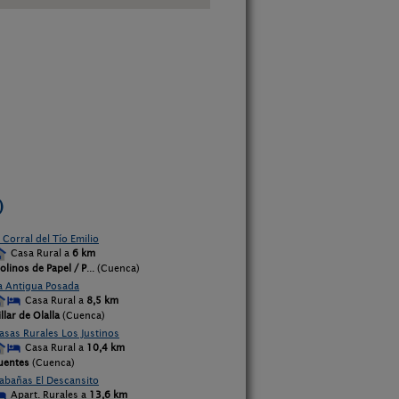
.
)
l Corral del Tío Emilio
Casa Rural a
6 km
olinos de Papel / P
... (Cuenca)
a Antigua Posada
Casa Rural a
8,5 km
illar de Olalla
(Cuenca)
asas Rurales Los Justinos
Casa Rural a
10,4 km
uentes
(Cuenca)
abañas El Descansito
Apart. Rurales a
13,6 km