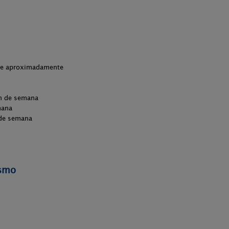
che aproximadamente
in de semana
mana
 de semana
ismo