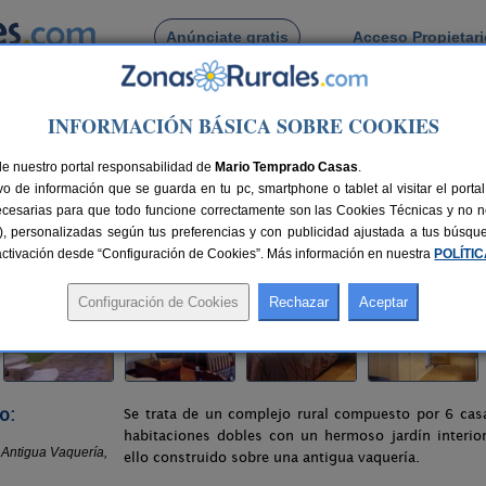
Anúnciate gratis
Acceso Propietar
Busca por pueblo
INFORMACIÓN BÁSICA SOBRE COOKIES
>
La Melgosa
> Casas Rurales La Antigua Vaquería
de nuestro portal responsabilidad de
ua Vaquería
Mario Temprado Casas
.
o de información que se guarda en tu pc, smartphone o tablet al visitar el port
)
ecesarias para que todo funcione correctamente son las Cookies Técnicas y no ne
rias), personalizadas según tus preferencias y con publicidad ajustada a tus búsq
nes
12+3 plazas
6 km de Cuenca
Compartir:
sactivación desde “Configuración de Cookies”. Más información en nuestra
POLÍTI
o:
Se trata de un complejo rural compuesto por 6 casa
habitaciones dobles con un hermoso jardín interio
ello construido sobre una antigua vaquería.