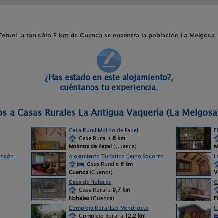
Teruel, a tan sólo 6 km de Cuenca se encentra la población La Melgosa
¿Has estado en este alojamiento?,
cuéntanos tu experiencia.
os a Casas Rurales La Antigua Vaquería (La Melgosa
Casa Rural Molino de Papel
E
Casa Rural a
6 km
Molinos de Papel
(Cuenca)
M
ncón...
Alojamiento Turístico Cerro Socorro
L
Casa Rural a
6 km
Cuenca
(Cuenca)
V
Casa de Nohales
C
Casa Rural a
9,7 km
Nohales
(Cuenca)
F
Complejo Rural Las Mendrosas
C
Complejo Rural a
12,2 km