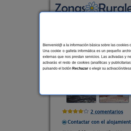
Busca por alojamiento
Alojamientos
>
Castilla-La Mancha
>
Cuenca
Bienvenid@ a la información básica sobre las cookies 
Hostal Rural Isis
Una cookie o galleta informática es un pequeño archiv
Hostal Rural en Arcas (Cuenca)
externas que nos prestan servicios. Las activadas y n
activarás el resto de cookies (analíticas y publicita
Alquiler por habitaciones
32 plaz
pulsando el botón
Rechazar
o elegir su activación/de
2 comentarios
Contactar con el alojamient