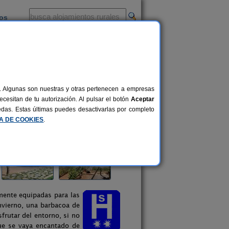
ios
-
al. Algunas son nuestras y otras pertenecen a empresas
cesitan de tu autorización. Al pulsar el botón
Aceptar
uedas. Estas últimas puedes desactivarlas por completo
CA DE COOKIES
.
mente equipadas para las
nvierno, una barbacoa de
sfrutar del entorno, si no
que se vaya encantado de