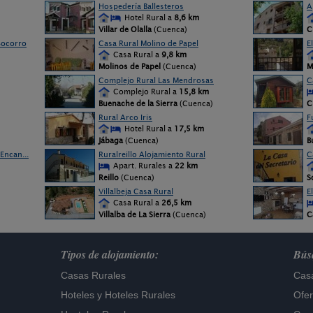
Hospedería Ballesteros
A
Hotel Rural a
8,6 km
Villar de Olalla
(Cuenca)
C
Socorro
Casa Rural Molino de Papel
E
Casa Rural a
9,8 km
Molinos de Papel
(Cuenca)
M
Complejo Rural Las Mendrosas
C
Complejo Rural a
15,8 km
Buenache de la Sierra
(Cuenca)
C
Rural Arco Iris
F
Hotel Rural a
17,5 km
Jábaga
(Cuenca)
B
Encan...
Ruralreillo Alojamiento Rural
C
Apart. Rurales a
22 km
Reillo
(Cuenca)
S
Villalbeja Casa Rural
E
Casa Rural a
26,5 km
Villalba de La Sierra
(Cuenca)
C
Tipos de alojamiento:
Búsq
Casas Rurales
Casa
Hoteles
y
Hoteles Rurales
Ofer