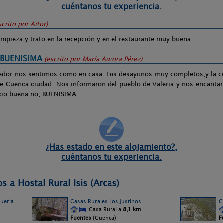
cuéntanos tu experiencia.
scrito por
Aitor
)
impieza y trato en la recepción y en el restaurante muy buena
 BUENISIMA
(escrito por
María Aurora Pérez
)
gedor nos sentimos como en casa. Los desayunos muy completos,y la c
e Cuenca ciudad. Nos informaron del pueblo de Valeria y nos encantar
ecio buena no, BUENISIMA.
¿Has estado en este alojamiento?,
cuéntanos tu experiencia.
s a Hostal Rural Isis (Arcas)
uería
Casas Rurales Los Justinos
C
Casa Rural a
8,1 km
Fuentes
(Cuenca)
F