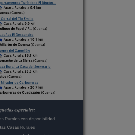
partamentos Turísticos El Rincón...
Apart. Rurales a
9,4 km
uenca
(Cuenca)
l Corral del Tío Emilio
Casa Rural a
9,9 km
olinos de Papel / P
... (Cuenca)
abañas El Descansito
Apart. Rurales a
16,1 km
hillarón de Cuenca
(Cuenca)
uente del Gamellón
Casa Rural a
18,1 km
uenache de La Sierra
(Cuenca)
asa Rural La Casa del Secretario
Casa Rural a
23,3 km
otos
(Cuenca)
l Mirador de Carboneras
Apart. Rurales a
26,7 km
arboneras de Guadazaón
(Cuenca)
uedas especiales:
s Rurales con disponibilidad
tas Casas Rurales