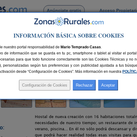
Anúnciate gratis
Acceso Propietar
Busca por pueblo
INFORMACIÓN BÁSICA SOBRE COOKIES
>
Arcas
> Hostal Rural Isis
de nuestro portal responsabilidad de
Mario Temprado Casas
.
o de información que se guarda en tu pc, smartphone o tablet al visitar el port
ecesarias para que todo funcione correctamente son las Cookies Técnicas y no ne
rias), personalizadas según tus preferencias y con publicidad ajustada a tus búsq
as
7 km de Cuenca
Compartir:
sactivación desde “Configuración de Cookies”. Más información en nuestra
POLÍTI
Hostal de nueva creación con 16 habitaciones total
necesidades de nuestro tiempo; un restaurante de i
o:
verano, piscina... En él no sólo podrá descansar y di
que podrá hacer realidad todas esas visitas para 