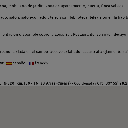
acoa, mobiliario de jardín, zona de aparcamiento, huerta, finca vallada.
ado, salón, salón-comedor, televisión, biblioteca, televisión en la habit
.
entación disponible sobre la zona, Bar, Restaurante, se sirven desayun
rbano, aislada en el campo, acceso asfaltado, acceso al alojamiento se
os:
español
francés
to:
N-320, Km.130 - 16123 Arcas (Cuenca)
- Coordenadas GPS:
39º 59' 28.22