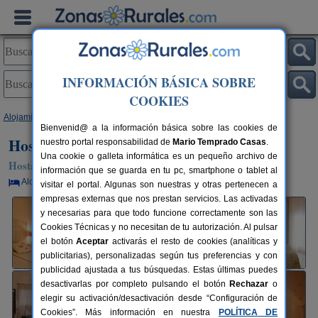
INFORMACIÓN BÁSICA SOBRE
COOKIES
Alojamientos
>
Castilla y León
>
Ávila
>
Candeleda
> Hostal Rural Luna
Bienvenid@ a la información básica sobre las cookies de
Hostal Rural Luna
nuestro portal responsabilidad de
Mario Temprado Casas
.
Una cookie o galleta informática es un pequeño archivo de
Hostal Rural en Candeleda (Ávila)
información que se guarda en tu pc, smartphone o tablet al
Alquiler por habitaciones
2-10 plazas
100 km de Ávila
visitar el portal. Algunas son nuestras y otras pertenecen a
empresas externas que nos prestan servicios. Las activadas
y necesarias para que todo funcione correctamente son las
Cookies Técnicas y no necesitan de tu autorización. Al pulsar
el botón
Aceptar
activarás el resto de cookies (analíticas y
publicitarias), personalizadas según tus preferencias y con
publicidad ajustada a tus búsquedas. Estas últimas puedes
desactivarlas por completo pulsando el botón
Rechazar
o
elegir su activación/desactivación desde “Configuración de
Cookies”. Más información en nuestra
POLÍTICA DE