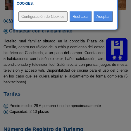
COOKIES
.
Video
Contactar con el alojamiento
Hotelito rural familiar situado en la conocida Plaza del
Castillo, centro neurálgico del pueblo y comienzo del casco
histórico de Candeleda, a un paso del campo. Cuenta con
5 habitaciones con balcón exterior, baño, calefacción, aire
acondicionado y televisión lcd. Salón social con prensa, juegos de mesa,
televisión y acceso wifi. Disponibilidad de cocina para el uso del cliente
en los caso que se quiera alquilar el alojamiento de forma completa (5
habitaciones).
Tarifas
Precio medio: 29 € persona / noche aproximadamente
Capacidad: 2-10 plazas
Número de Registro de Turismo