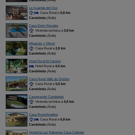
Candeleda
(Ávila)
La Guarida del Oso
Casa Rural a
0,8 km
Candeleda
(Ávila)
Casa Entre Rosales
Vivienda turística a
0,8 km
Candeleda
(Ávila)
Higueras y Olivos
Casa Rural a
2,8 km
Candeleda
(Ávila)
Hotel Rural El Camino
Hotel Rural a
4,5 km
Candeleda
(Ávila)
Casa Rural Valle de Gredos
Casa Rural a
5,6 km
Candeleda
(Ávila)
Casagrande Candeleda
Vivienda turística a
5,6 km
Candeleda
(Ávila)
Casa Rural Amaltea
Casa Rural a
6,8 km
Candeleda
(Ávila)
Hostería Las Palmeras Casa Colonial