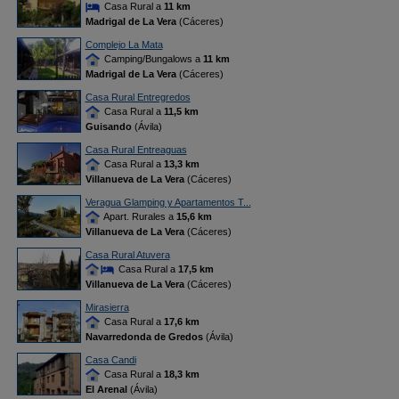
Casa Rural a
11 km
Madrigal de La Vera
(Cáceres)
Complejo La Mata
Camping/Bungalows a
11 km
Madrigal de La Vera
(Cáceres)
Casa Rural Entregredos
Casa Rural a
11,5 km
Guisando
(Ávila)
Casa Rural Entreaguas
Casa Rural a
13,3 km
Villanueva de La Vera
(Cáceres)
Veragua Glamping y Apartamentos T...
Apart. Rurales a
15,6 km
Villanueva de La Vera
(Cáceres)
Casa Rural Atuvera
Casa Rural a
17,5 km
Villanueva de La Vera
(Cáceres)
Mirasierra
Casa Rural a
17,6 km
Navarredonda de Gredos
(Ávila)
Casa Candi
Casa Rural a
18,3 km
El Arenal
(Ávila)