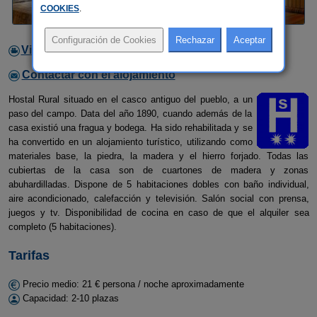
COOKIES
.
Video
Contactar con el alojamiento
Hostal Rural situado en el casco antiguo del pueblo, a un
paso del campo. Data del año 1890, cuando además de la
casa existió una fragua y bodega. Ha sido rehabilitada y se
ha convertido en un alojamiento turístico, utilizando como
materiales base, la piedra, la madera y el hierro forjado. Todas las
cubiertas de la casa son de cuartones de madera y zonas
abuhardilladas. Dispone de 5 habitaciones dobles con baño individual,
aire acondicionado, calefacción y televisión. Salón social con prensa,
juegos y tv. Disponibilidad de cocina en caso de que el alquiler sea
completo (5 habitaciones).
Tarifas
Precio medio: 21 € persona / noche aproximadamente
Capacidad: 2-10 plazas