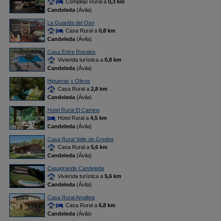
Complejo Rural a
0,3 km
Candeleda
(Ávila)
La Guarida del Oso
Casa Rural a
0,8 km
Candeleda
(Ávila)
Casa Entre Rosales
Vivienda turística a
0,8 km
Candeleda
(Ávila)
Higueras y Olivos
Casa Rural a
2,8 km
Candeleda
(Ávila)
Hotel Rural El Camino
Hotel Rural a
4,5 km
Candeleda
(Ávila)
Casa Rural Valle de Gredos
Casa Rural a
5,6 km
Candeleda
(Ávila)
Casagrande Candeleda
Vivienda turística a
5,6 km
Candeleda
(Ávila)
Casa Rural Amaltea
Casa Rural a
6,8 km
Candeleda
(Ávila)