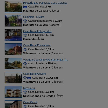
Hostería Las Palmeras Casa Colonial
Casa Rural a
11 km
Madrigal de La Vera
(Cáceres)
Complejo La Mata
Camping/Bungalows a
11 km
Madrigal de La Vera
(Cáceres)
Casa Rural Entregredos
Casa Rural a
11,5 km
Guisando
(Ávila)
Casa Rural Entreaguas
Casa Rural a
13,3 km
Villanueva de La Vera
(Cáceres)
Veragua Glamping y Apartamentos T...
Apart. Rurales a
15,6 km
Villanueva de La Vera
(Cáceres)
Casa Rural Atuvera
Casa Rural a
17,5 km
Villanueva de La Vera
(Cáceres)
Mirasierra
Casa Rural a
17,6 km
Navarredonda de Gredos
(Ávila)
Casa Candi
Casa Rural a
18,3 km