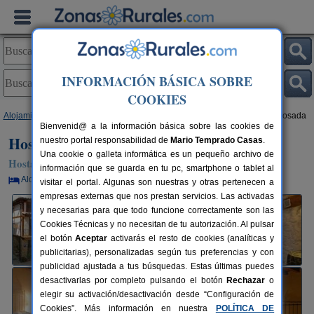
INFORMACIÓN BÁSICA SOBRE
COOKIES
Alojamientos
>
Castilla y León
>
Ávila
>
Candeleda
> Hostal Rural Lunaposada
Bienvenid@ a la información básica sobre las cookies de
Hostal Rural Lunaposada
nuestro portal responsabilidad de
Mario Temprado Casas
.
Una cookie o galleta informática es un pequeño archivo de
Hostal Rural en Candeleda (Ávila)
información que se guarda en tu pc, smartphone o tablet al
Alquiler por habitaciones
2-10 plazas
100 km de Ávila
visitar el portal. Algunas son nuestras y otras pertenecen a
empresas externas que nos prestan servicios. Las activadas
y necesarias para que todo funcione correctamente son las
Cookies Técnicas y no necesitan de tu autorización. Al pulsar
el botón
Aceptar
activarás el resto de cookies (analíticas y
publicitarias), personalizadas según tus preferencias y con
publicidad ajustada a tus búsquedas. Estas últimas puedes
desactivarlas por completo pulsando el botón
Rechazar
o
elegir su activación/desactivación desde “Configuración de
Cookies”. Más información en nuestra
POLÍTICA DE