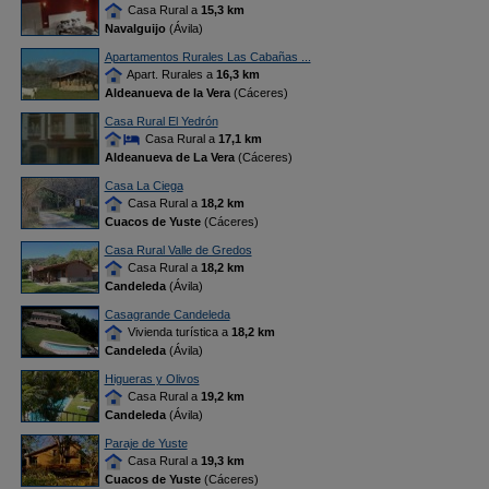
Casa Rural a
15,3 km
Navalguijo
(Ávila)
Apartamentos Rurales Las Cabañas ...
Apart. Rurales a
16,3 km
Aldeanueva de la Vera
(Cáceres)
Casa Rural El Yedrón
Casa Rural a
17,1 km
Aldeanueva de La Vera
(Cáceres)
Casa La Ciega
Casa Rural a
18,2 km
Cuacos de Yuste
(Cáceres)
Casa Rural Valle de Gredos
Casa Rural a
18,2 km
Candeleda
(Ávila)
Casagrande Candeleda
Vivienda turística a
18,2 km
Candeleda
(Ávila)
Higueras y Olivos
Casa Rural a
19,2 km
Candeleda
(Ávila)
Paraje de Yuste
Casa Rural a
19,3 km
Cuacos de Yuste
(Cáceres)