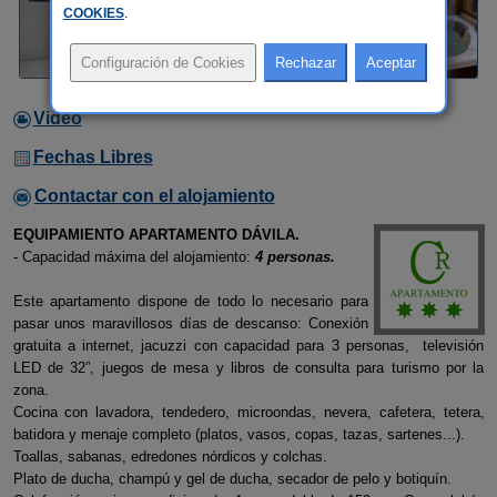
COOKIES
.
Video
Fechas Libres
Contactar con el alojamiento
EQUIPAMIENTO APARTAMENTO DÁVILA.
- Capacidad máxima del alojamiento:
4 personas.
Este apartamento dispone de todo lo necesario para
pasar unos maravillosos días de descanso: Conexión
gratuita a internet, jacuzzi con capacidad para 3 personas, televisión
LED de 32”, juegos de mesa y libros de consulta para turismo por la
zona.
Cocina con lavadora, tendedero, microondas, nevera, cafetera, tetera,
batidora y menaje completo (platos, vasos, copas, tazas, sartenes...).
Toallas, sabanas, edredones nórdicos y colchas.
Plato de ducha, champú y gel de ducha, secador de pelo y botiquín.