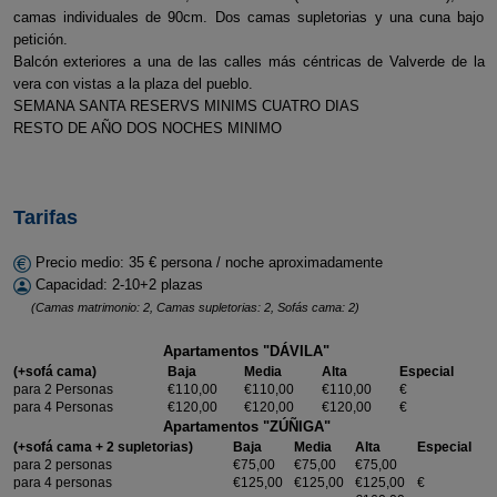
camas individuales de 90cm. Dos camas supletorias y una cuna bajo
petición.
Balcón exteriores a una de las calles más céntricas de Valverde de la
vera con vistas a la plaza del pueblo.
SEMANA SANTA RESERVS MINIMS CUATRO DIAS
RESTO DE AÑO DOS NOCHES MINIMO
Tarifas
Precio medio: 35 € persona / noche aproximadamente
Capacidad: 2-10+2 plazas
(Camas matrimonio: 2, Camas supletorias: 2, Sofás cama: 2)
Apartamentos "DÁVILA"
(+sofá cama)
Baja
Media
Alta
Especial
para 2 Personas
€110,00
€110,00
€110,00
€
para 4 Personas
€120,00
€120,00
€120,00
€
Apartamentos "ZÚÑIGA"
(+sofá cama + 2 supletorias)
Baja
Media
Alta
Especial
para 2 personas
€75,00
€75,00
€75,00
para 4 personas
€125,00
€125,00
€125,00
€