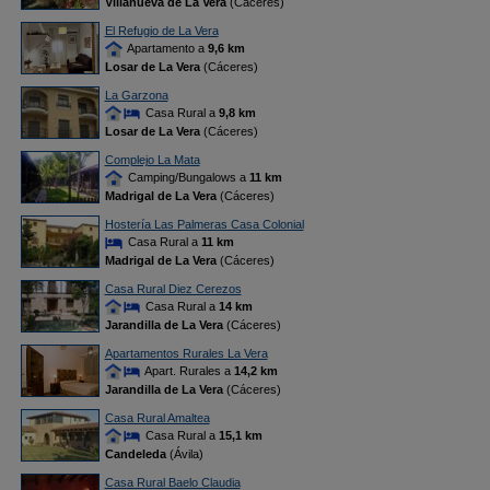
Villanueva de La Vera
(Cáceres)
El Refugio de La Vera
Apartamento a
9,6 km
Losar de La Vera
(Cáceres)
La Garzona
Casa Rural a
9,8 km
Losar de La Vera
(Cáceres)
Complejo La Mata
Camping/Bungalows a
11 km
Madrigal de La Vera
(Cáceres)
Hostería Las Palmeras Casa Colonial
Casa Rural a
11 km
Madrigal de La Vera
(Cáceres)
Casa Rural Diez Cerezos
Casa Rural a
14 km
Jarandilla de La Vera
(Cáceres)
Apartamentos Rurales La Vera
Apart. Rurales a
14,2 km
Jarandilla de La Vera
(Cáceres)
Casa Rural Amaltea
Casa Rural a
15,1 km
Candeleda
(Ávila)
Casa Rural Baelo Claudia