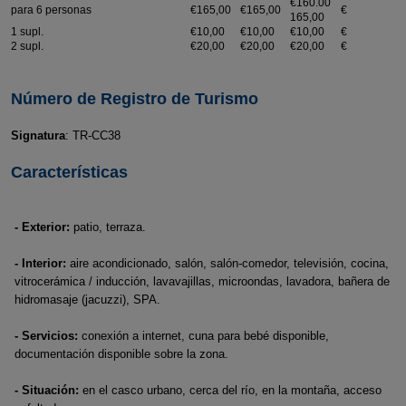
€160.00
para 6 personas
€165,00
€165,00
€
165,00
1 supl.
€10,00
€10,00
€10,00
€
2 supl.
€20,00
€20,00
€20,00
€
Número de Registro de Turismo
Signatura
: TR-CC38
Características
- Exterior:
patio, terraza.
- Interior:
aire acondicionado, salón, salón-comedor, televisión, cocina,
vitrocerámica / inducción, lavavajillas, microondas, lavadora, bañera de
hidromasaje (jacuzzi), SPA.
- Servicios:
conexión a internet, cuna para bebé disponible,
documentación disponible sobre la zona.
- Situación:
en el casco urbano, cerca del río, en la montaña, acceso