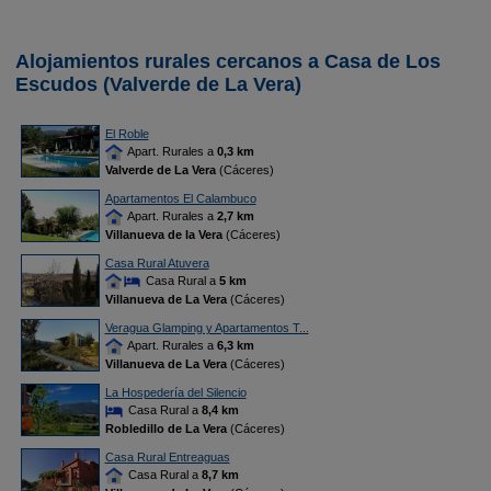
Alojamientos rurales cercanos a Casa de Los
Escudos (Valverde de La Vera)
El Roble
Apart. Rurales a
0,3 km
Valverde de La Vera
(Cáceres)
Apartamentos El Calambuco
Apart. Rurales a
2,7 km
Villanueva de la Vera
(Cáceres)
Casa Rural Atuvera
Casa Rural a
5 km
Villanueva de La Vera
(Cáceres)
Veragua Glamping y Apartamentos T...
Apart. Rurales a
6,3 km
Villanueva de La Vera
(Cáceres)
La Hospedería del Silencio
Casa Rural a
8,4 km
Robledillo de La Vera
(Cáceres)
Casa Rural Entreaguas
Casa Rural a
8,7 km