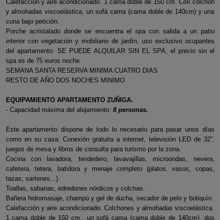
Calefacción y aire acondicionado. 1 cama doble de 150 cm. Con colchón
y almohadas viscoelástica, un sofá cama (cama doble de 140cm) y una
cuna bajo petición.
Porche acristalado donde se encuentra el spa con salida a un patio
interior con vegetación y mobiliario de jardín, uso exclusivo ocupantes
del apartamento. SE PUEDE ALQUILAR SIN EL SPA, el precio sin el
spa es de 75 euros noche
SEMANA SANTA RESERVA MINIMA CUATRO DIAS
RESTO DE AÑO DOS NOCHES MINIMO
EQUIPAMIENTO APARTAMENTO ZUÑIGA.
- Capacidad máxima del alojamiento:
8 personas.
Este apartamento dispone de todo lo necesario para pasar unos días
como en su casa: Conexión gratuita a internet, televisión LED de 32”,
juegos de mesa y libros de consulta para turismo por la zona.
Cocina con lavadora, tendedero, lavavajillas, microondas, nevera,
cafetera, tetera, batidora y menaje completo (platos, vasos, copas,
tazas, sartenes...).
Toallas, sabanas, edredones nórdicos y colchas.
Bañera hidromasaje, champú y gel de ducha, secador de pelo y botiquín.
Calefacción y aire acondicionado. Colchones y almohadas viscoelástica.
1 cama doble de 150 cm., un sofá cama (cama doble de 140cm), dos