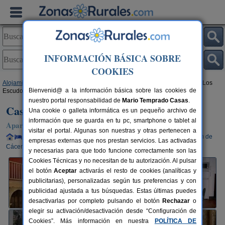
INFORMACIÓN BÁSICA SOBRE
COOKIES
Alojamientos
>
Extremadura
>
Cáceres
>
Valverde de La Vera
> Casa de Los
Bienvenid@ a la información básica sobre las cookies de
Escudos
nuestro portal responsabilidad de
Mario Temprado Casas
.
Casa de Los Escudos
Una cookie o galleta informática es un pequeño archivo de
información que se guarda en tu pc, smartphone o tablet al
Apartamentos Rurales en Valverde de La Vera (Cáceres)
visitar el portal. Algunas son nuestras y otras pertenecen a
Alquiler completo y por habitaciones
2-10+2 plazas
150 km de
empresas externas que nos prestan servicios. Las activadas
Cáceres
y necesarias para que todo funcione correctamente son las
Cookies Técnicas y no necesitan de tu autorización. Al pulsar
el botón
Aceptar
activarás el resto de cookies (analíticas y
publicitarias), personalizadas según tus preferencias y con
publicidad ajustada a tus búsquedas. Estas últimas puedes
desactivarlas por completo pulsando el botón
Rechazar
o
elegir su activación/desactivación desde “Configuración de
Cookies”. Más información en nuestra
POLÍTICA DE