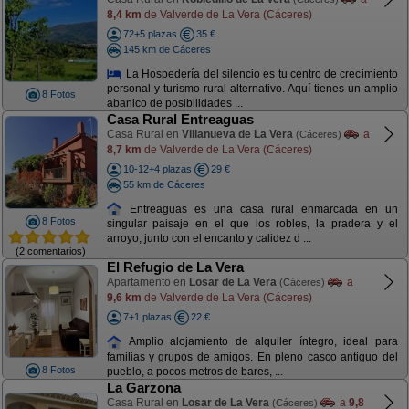
8,4 km
de Valverde de La Vera (Cáceres)
72+5 plazas
35 €
145 km de Cáceres
La Hospedería del silencio es tu centro de crecimiento
personal y turismo rural alternativo. Aquí tienes un amplio
8 Fotos
abanico de posibilidades ...
Casa Rural Entreaguas
Casa Rural en
Villanueva de La Vera
a
(Cáceres)
8,7 km
de Valverde de La Vera (Cáceres)
10-12+4 plazas
29 €
55 km de Cáceres
Entreaguas es una casa rural enmarcada en un
8 Fotos
singular paisaje en el que los robles, la pradera y el
arroyo, junto con el encanto y calidez d ...
(2 comentarios)
El Refugio de La Vera
Apartamento en
Losar de La Vera
a
(Cáceres)
9,6 km
de Valverde de La Vera (Cáceres)
7+1 plazas
22 €
Amplio alojamiento de alquiler íntegro, ideal para
familias y grupos de amigos. En pleno casco antiguo del
8 Fotos
pueblo, a pocos metros de bares, ...
La Garzona
Casa Rural en
Losar de La Vera
a
9,8
(Cáceres)