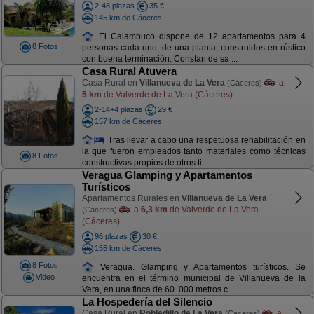
2-48 plazas
35 €
145 km de Cáceres
El Calambuco dispone de 12 apartamentos para 4
8 Fotos
personas cada uno, de una planta, construidos en rústico
con buena terminación. Constan de sa ...
Casa Rural Atuvera
Casa Rural en
Villanueva de La Vera
a
(Cáceres)
5 km
de Valverde de La Vera (Cáceres)
2-14+4 plazas
29 €
157 km de Cáceres
Tras llevar a cabo una respetuosa rehabilitación en
la que fueron empleados tanto materiales como técnicas
8 Fotos
constructivas propios de otros ti ...
Veragua Glamping y Apartamentos
Turísticos
Apartamentos Rurales en
Villanueva de La Vera
a
6,3 km
de Valverde de La Vera
(Cáceres)
(Cáceres)
96 plazas
30 €
155 km de Cáceres
8 Fotos
Veragua. Glamping y Apartamentos turísticos. Se
Video
encuentra en el término municipal de Villanueva de la
Vera, en una finca de 60. 000 metros c ...
La Hospedería del Silencio
Casa Rural en
Robledillo de La Vera
a
(Cáceres)