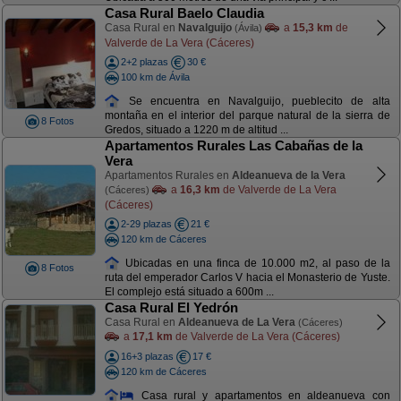
Casa Rural Baelo Claudia
Casa Rural en
Navalguijo
a
15,3 km
de
(Ávila)
Valverde de La Vera (Cáceres)
2+2 plazas
30 €
100 km de Ávila
Se encuentra en Navalguijo, pueblecito de alta
montaña en el interior del parque natural de la sierra de
8 Fotos
Gredos, situado a 1220 m de altitud ...
Apartamentos Rurales Las Cabañas de la
Vera
Apartamentos Rurales en
Aldeanueva de la Vera
a
16,3 km
de Valverde de La Vera
(Cáceres)
(Cáceres)
2-29 plazas
21 €
120 km de Cáceres
Ubicadas en una finca de 10.000 m2, al paso de la
8 Fotos
ruta del emperador Carlos V hacia el Monasterio de Yuste.
El complejo está situado a 600m ...
Casa Rural El Yedrón
Casa Rural en
Aldeanueva de La Vera
(Cáceres)
a
17,1 km
de Valverde de La Vera (Cáceres)
16+3 plazas
17 €
120 km de Cáceres
Casa rural y apartamentos en aldeanueva con