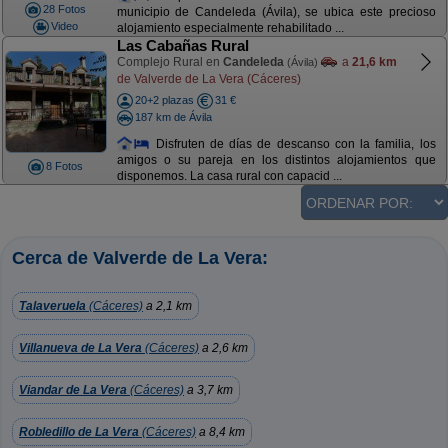
28 Fotos
municipio de Candeleda (Ávila), se ubica este precioso
Video
alojamiento especialmente rehabilitado ...
Las Cabañas Rural
Complejo Rural en
Candeleda
a
21,6 km
(Ávila)
de Valverde de La Vera (Cáceres)
20+2 plazas
31 €
187 km de Ávila
Disfruten de días de descanso con la familia, los
amigos o su pareja en los distintos alojamientos que
8 Fotos
disponemos. La casa rural con capacid ...
Cerca de Valverde de La Vera:
Talaveruela
(Cáceres)
a 2,1 km
Villanueva de La Vera
(Cáceres)
a 2,6 km
Viandar de La Vera
(Cáceres)
a 3,7 km
Robledillo de La Vera
(Cáceres)
a 8,4 km