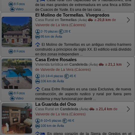
8 Fotos
de las mas grandes de extremadura en una finca a 800m
Video
de Cuacos de Yuste. Es una de las casa ...
El Molino de Tormellas. Vivegredos
Casa Rural en
Tormellas
a
20,8 km
de
(Ávila)
Valverde de La Vera (Cáceres)
2-70 plazas
28 €
95 km de Ávila
El Molino de Tormellas es un antiguo molino harinero
construido a principios de siglo XX. El edificio está dividido
8 Fotos
en dos zonas independien ...
Casa Entre Rosales
Vivienda turística en
Candeleda
a
21,1 km
(Ávila)
de Valverde de La Vera (Cáceres)
10-14+4 plazas
45 €
106 km de Ávila
Casa Entre Rosales es una casa Exclusiva, de nueva
8 Fotos
construcción, de aspecto rustico y rural por fuera pero
Video
moderna y muy funcional por dentr ...
La Guarida del Oso
Casa Rural en
Candeleda
a
21,4 km
de
(Ávila)
Valverde de La Vera (Cáceres)
8-10+5 plazas
46 €
100 km de Ávila
En pleno corazón de la Sierra de Gredos en el