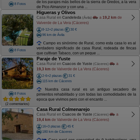
de los parajes más bellos de la sierra de Gredos, a la vera
8 Fotos
de Pico Almanzor y con una ...
Higueras y Olivos
Casa Rural en
Candeleda
a
19,2 km
de
(Ávila)
Valverde de La Vera (Cáceres)
8-12+2 plazas
30 €
96 km de Ávila
Campo es sinónimo de Rural, como esta casa lo es al
verdadero significado de casa Rural, rodeada de fincas
8 Fotos
que cultivan Tabaco, con un peque ...
Paraje de Yuste
Casa Rural en
Cuacos de Yuste
a
(Cáceres)
19,3 km
de Valverde de La Vera (Cáceres)
2-6+2 plazas
31 €
115 km de Cáceres
Nuestra casa rural es un antiguo secadero de
8 Fotos
pimientos rehabilitado y con todas las comodidades de la
epoca que vivimos pero con el encanto ...
(2 comentarios)
Casa Rural Colmenarejo
Casa Rural en
Cuacos de Yuste
a
(Cáceres)
19,4 km
de Valverde de La Vera (Cáceres)
16+3 plazas
45 €
180 km de Cáceres
Casa rural con capacidad de 9 habitaciónes, una