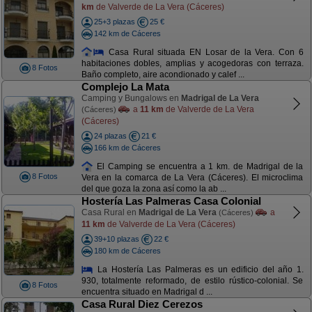
km
de Valverde de La Vera (Cáceres)
25+3 plazas
25 €
142 km de Cáceres
Casa Rural situada EN Losar de la Vera. Con 6
habitaciones dobles, amplias y acogedoras con terraza.
8 Fotos
Baño completo, aire acondionado y calef ...
Complejo La Mata
Camping y Bungalows en
Madrigal de La Vera
a
11 km
de Valverde de La Vera
(Cáceres)
(Cáceres)
24 plazas
21 €
166 km de Cáceres
El Camping se encuentra a 1 km. de Madrigal de la
8 Fotos
Vera en la comarca de La Vera (Cáceres). El microclima
del que goza la zona así como la ab ...
Hostería Las Palmeras Casa Colonial
Casa Rural en
Madrigal de La Vera
a
(Cáceres)
11 km
de Valverde de La Vera (Cáceres)
39+10 plazas
22 €
180 km de Cáceres
La Hostería Las Palmeras es un edificio del año 1.
930, totalmente reformado, de estilo rústico-colonial. Se
8 Fotos
encuentra situado en Madrigal d ...
Casa Rural Diez Cerezos