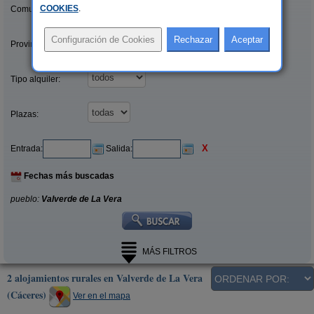
COOKIES
.
Comunidades:
Provincias/Islas:
Tipo alquiler:
Plazas:
X
Entrada:
Salida:
Fechas más buscadas
pueblo:
Valverde de La Vera
MÁS FILTROS
2 alojamientos rurales en Valverde de La Vera
(Cáceres)
Ver en el mapa