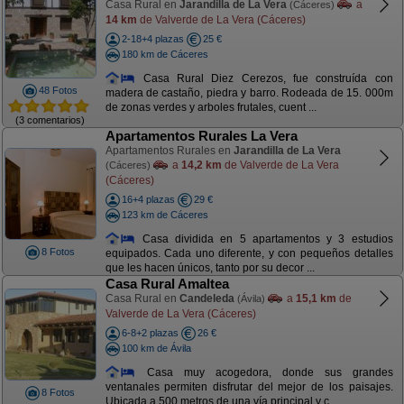
Casa Rural en
Jarandilla de La Vera
a
(Cáceres)
14 km
de Valverde de La Vera (Cáceres)
2-18+4 plazas
25 €
180 km de Cáceres
Casa Rural Diez Cerezos, fue construída con
48 Fotos
madera de castaño, piedra y barro. Rodeada de 15. 000m
de zonas verdes y arboles frutales, cuent ...
(3 comentarios)
Apartamentos Rurales La Vera
Apartamentos Rurales en
Jarandilla de La Vera
a
14,2 km
de Valverde de La Vera
(Cáceres)
(Cáceres)
16+4 plazas
29 €
123 km de Cáceres
Casa dividida en 5 apartamentos y 3 estudios
8 Fotos
equipados. Cada uno diferente, y con pequeños detalles
que les hacen únicos, tanto por su decor ...
Casa Rural Amaltea
Casa Rural en
Candeleda
a
15,1 km
de
(Ávila)
Valverde de La Vera (Cáceres)
6-8+2 plazas
26 €
100 km de Ávila
Casa muy acogedora, donde sus grandes
ventanales permiten disfrutar del mejor de los paisajes.
8 Fotos
Ubicada a 500 metros de una vía principal y c ...