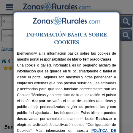
INFORMACIÓN BÁSICA SOBRE
COOKIES
Alojamientos
>
Extremadura
>
Cáceres
> Valverde de La Vera
Bienvenid@ a la información básica sobre las cookies de
Casas Rurales en Valverde de La Vera
nuestro portal responsabilidad de
Mario Temprado Casas
.
Una cookie o galleta informática es un pequeño archivo de
información que se guarda en tu pc, smartphone o tablet al
visitar el portal. Algunas son nuestras y otras pertenecen a
empresas externas que nos prestan servicios. Las activadas
y necesarias para que todo funcione correctamente son las
Cookies Técnicas y no necesitan de tu autorización. Al pulsar
el botón
Aceptar
activarás el resto de cookies (analíticas y
Apartamentos Rurales Casa
2-30+10 pers.
publicitarias), personalizadas según tus preferencias y con
30 €
Manadero
rs.
desde
 €
publicidad ajustada a tus búsquedas. Estas últimas puedes
Robledillo de Gata (Cáceres)
desactivarlas por completo pulsando el botón
Rechazar
o
elegir su activación/desactivación desde “Configuración de
Buscar
Cookies”. Más información en nuestra
POLÍTICA DE