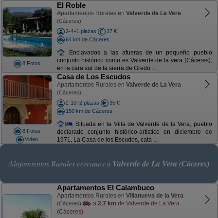
El Roble
Apartamentos Rurales en
Valverde de La Vera
(Cáceres)
2-4+1 plazas
27 €
64 km de Cáceres
Enclavados a las afueras de un pequeño pueblo
conjunto histórico como es Valverde de la vera (Cáceres),
8 Fotos
en la cara sur de la sierra de Gredo ...
Casa de Los Escudos
Apartamentos Rurales en
Valverde de La Vera
(Cáceres)
2-10+2 plazas
35 €
150 km de Cáceres
Situada en la Villa de Valverde de la Vera, pueblo
8 Fotos
declarado conjunto histórico-artístico en diciembre de
Video
1971, La Casa de los Escudos, cata ...
Alojamientos Rurales cercanos a
Valverde de La Vera (Cáceres)
Apartamentos El Calambuco
Apartamentos Rurales en
Villanueva de la Vera
a
2,7 km
de Valverde de La Vera
(Cáceres)
(Cáceres)