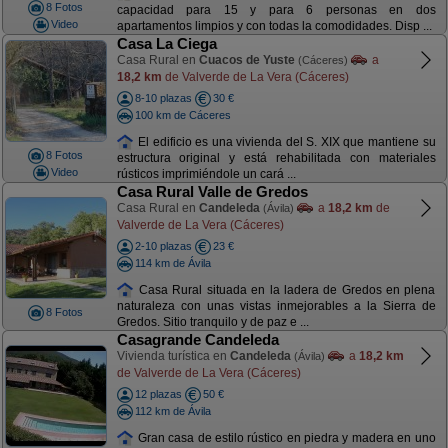
8 Fotos
capacidad para 15 y para 6 personas en dos
Video
apartamentos limpios y con todas la comodidades. Disp ...
Casa La Ciega
Casa Rural en
Cuacos de Yuste
a
(Cáceres)
18,2 km
de Valverde de La Vera (Cáceres)
8-10 plazas
30 €
100 km de Cáceres
El edificio es una vivienda del S. XIX que mantiene su
8 Fotos
estructura original y está rehabilitada con materiales
Video
rústicos imprimiéndole un cará ...
Casa Rural Valle de Gredos
Casa Rural en
Candeleda
a
18,2 km
de
(Ávila)
Valverde de La Vera (Cáceres)
2-10 plazas
23 €
114 km de Ávila
Casa Rural situada en la ladera de Gredos en plena
naturaleza con unas vistas inmejorables a la Sierra de
8 Fotos
Gredos. Sitio tranquilo y de paz e ...
Casagrande Candeleda
Vivienda turística en
Candeleda
a
18,2 km
(Ávila)
de Valverde de La Vera (Cáceres)
12 plazas
50 €
112 km de Ávila
Gran casa de estilo rústico en piedra y madera en uno