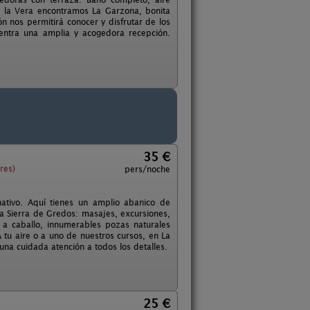
e la Vera encontramos La Garzona, bonita
n nos permitirá conocer y disfrutar de los
uentra una amplia y acogedora recepción.
35 €
res)
pers/noche
nativo. Aquí tienes un amplio abanico de
 la Sierra de Gredos: masajes, excursiones,
s a caballo, innumerables pozas naturales
tu aire o a uno de nuestros cursos, en La
 una cuidada atención a todos los detalles.
25 €