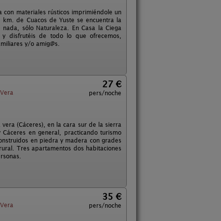
ada con materiales rústicos imprimiéndole un
2 km. de Cuacos de Yuste se encuentra la
nada, sólo Naturaleza. En Casa la Ciega
y disfrutéis de todo lo que ofrecemos,
amiliares y/o amig@s.
27 €
 Vera
pers/noche
era (Cáceres), en la cara sur de la sierra
 y Cáceres en general, practicando turismo
construidos en piedra y madera con grades
rural. Tres apartamentos dos habitaciones
rsonas.
35 €
 Vera
pers/noche