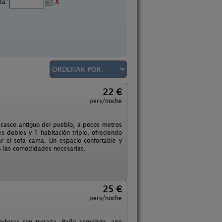
ida:
X
22 €
pers/noche
o casco antiguo del pueblo, a pocos metros
 dobles y 1 habitación triple, ofreciendo
r el sofa cama. Un espacio confortable y
s las comodidades necesarias.
25 €
pers/noche
edoras con terraza. Baño completo, aire