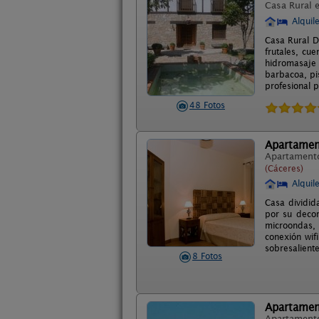
Casa Rural 
Alquil
Casa Rural D
frutales, cu
hidromasaje
barbacoa, pi
profesional p
48 Fotos
Apartamen
Apartament
(Cáceres)
Alquil
Casa dividid
por su decor
microondas, 
conexión wif
sobresaliente
8 Fotos
Apartamen
Apartament