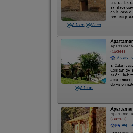
una de las c
satisface que
en la casa q
por una pist
8 Fotos
Video
Apartamen
Apartament
(Cáceres)
Alquiler 
El Calambuco
Constan de s
salón, habi
apartamento 
de visión nat
8 Fotos
Apartamen
Apartament
(Cáceres)
Alquil