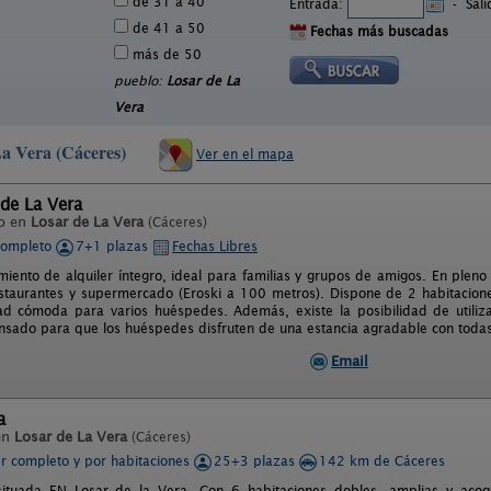
de 31 a 40
Entrada:
-
Sal
de 41 a 50
Fechas más buscadas
más de 50
pueblo:
Losar de La
Vera
La Vera (Cáceres)
Ver en el mapa
 de La Vera
o en
Losar de La Vera
(Cáceres)
completo
7+1 plazas
Fechas Libres
miento de alquiler íntegro, ideal para familias y grupos de amigos. En plen
staurantes y supermercado (Eroski a 100 metros). Dispone de 2 habitaciones
d cómoda para varios huéspedes. Además, existe la posibilidad de utiliza
ensado para que los huéspedes disfruten de una estancia agradable con toda
Email
a
en
Losar de La Vera
(Cáceres)
er completo y por habitaciones
25+3 plazas
142 km de Cáceres
situada EN Losar de la Vera. Con 6 habitaciones dobles, amplias y acog