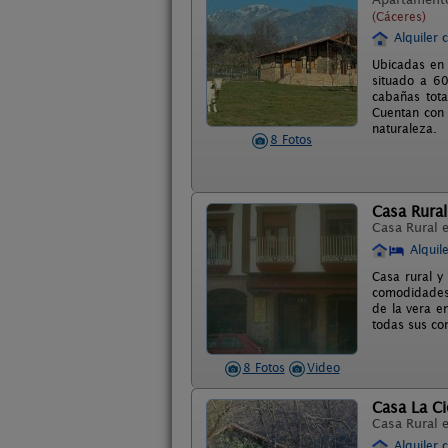
(Cáceres)
Alquiler 
Ubicadas en 
situado a 6
cabañas tota
Cuentan con 
naturaleza.
8 Fotos
Casa Rural
Casa Rural 
Alquil
Casa rural y
comodidades.
de la vera e
todas sus co
8 Fotos
Video
Casa La C
Casa Rural 
Alquiler 