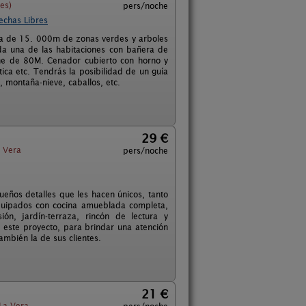
es)
pers/noche
echas Libres
da de 15. 000m de zonas verdes y arboles
ada una de las habitaciones con bañera de
he de 80M. Cenador cubierto con horno y
ica etc. Tendrás la posibilidad de un guía
, montaña-nieve, caballos, etc.
29 €
 Vera
pers/noche
eños detalles que les hacen únicos, tanto
quipados con cocina amueblada completa,
sión, jardín-terraza, rincón de lectura y
n este proyecto, para brindar una atención
ambién la de sus clientes.
21 €
La Vera