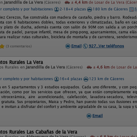
en
Jarandilla de La Vera
(Cáceres)
a
4,4 km
de Losar de La Vera (Cácer
er completo y por habitaciones
2-18+4 plazas
180 km de Cáceres
F
iez Cerezos, fue construída con madera de castaño, piedra y barro. Rodea
enta con 6 habitaciones dobles, todas exteriores y climatizadas, baño en c
 y plato de ducha, además cuenta con salón de 90M con salida a un porc
sta de padel, parque infantil, mesa de ping-pong, aparcamientos, cama elást
ara realizar rutas culturales, bicicleta de montaña y de carretera, senderismo
Email
927..Ver teléfonos
(3 comentarios)
tos Rurales La Vera
os Rurales en
Jarandilla de La Vera
(Cáceres)
a
4,6 km
de Losar de La
er completo y por habitaciones
16+4 plazas
123 km de Cáceres
a en 5 apartamentos y 3 estudios equipados. Cada uno diferente, y con pequ
ación, como por los servicios que ofrecen, ya que están completamente e
vitrocerámica, aire acondicionado, calefacción, lavadora-secadora, televi
i gratuita. Sus propietarios, Maica y Pedro, han puesto todas sus ilusiones e
 e invitan a disfrutar del confort y ambiente agradable de su casa, la suya y t
Email
tos Rurales Las Cabañas de la Vera
os Rurales en
Aldeanueva de la Vera
(Cáceres)
a
6,8 km
de Losar de 