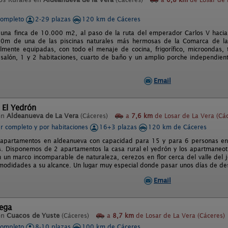
completo
2-29 plazas
120 km de Cáceres
una finca de 10.000 m2, al paso de la ruta del emperador Carlos V hacia 
00m de una de las piscinas naturales más hermosas de la Comarca de la
lmente equipadas, con todo el menaje de cocina, frigorífico, microondas, tv
salón, 1 y 2 habitaciones, cuarto de baño y un amplio porche independient
Email
 El Yedrón
en
Aldeanueva de La Vera
(Cáceres)
a
7,6 km
de Losar de La Vera (Cá
er completo y por habitaciones
16+3 plazas
120 km de Cáceres
 apartamentos en aldeanueva con capacidad para 15 y para 6 personas en 
 Disponemos de 2 apartamentos la casa rural el yedrón y los apartmaneots 
n un marco incomparable de naturaleza, cerezos en flor cerca del valle del j
modidades a su alcance. Un lugar muy especial donde pasar unos días de de
Email
iega
en
Cuacos de Yuste
(Cáceres)
a
8,7 km
de Losar de La Vera (Cáceres)
completo
8-10 plazas
100 km de Cáceres