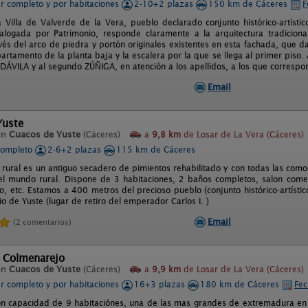
er completo y por habitaciones
2-10+2 plazas
150 km de Cáceres
F
a Villa de Valverde de la Vera, pueblo declarado conjunto histórico-artís
alogada por Patrimonio, responde claramente a la arquitectura tradicional
ravés del arco de piedra y portón originales existentes en esta fachada, que 
artamento de la planta baja y la escalera por la que se llega al primer piso
ÁVILA y al segundo ZÚÑIGA, en atención a los apellidos, a los que correspon
Email
Yuste
en
Cuacos de Yuste
(Cáceres)
a
9,8 km
de Losar de La Vera (Cáceres)
completo
2-6+2 plazas
115 km de Cáceres
 rural es un antiguo secadero de pimientos rehabilitado y con todas las com
el mundo rural. Dispone de 3 habitaciones, 2 baños completos, salon comed
do, etc. Estamos a 400 metros del precioso pueblo (conjunto histórico-artís
o de Yuste (lugar de retiro del emperador Carlos I. )
Email
(2 comentarios)
l Colmenarejo
en
Cuacos de Yuste
(Cáceres)
a
9,9 km
de Losar de La Vera (Cáceres)
er completo y por habitaciones
16+3 plazas
180 km de Cáceres
Fec
on capacidad de 9 habitaciónes, una de las mas grandes de extremadura en