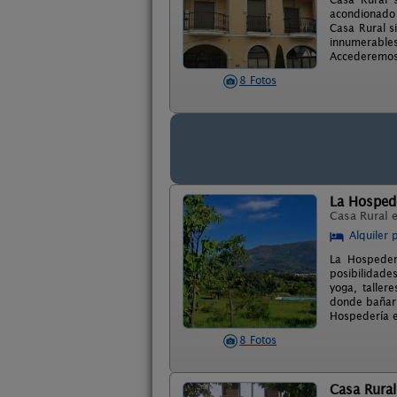
acondionado 
Casa Rural s
innumerables
Accederemos 
8 Fotos
La Hospede
Casa Rural 
Alquiler 
La Hospederí
posibilidades
yoga, taller
donde bañars
Hospedería en
8 Fotos
Casa Rura