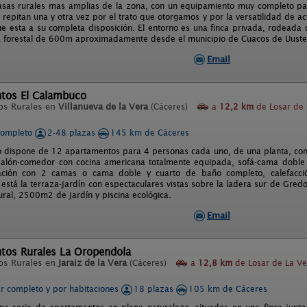
asas rurales mas amplias de la zona, con un equipamiento muy completo par
 repitan una y otra vez por el trato que otorgamos y por la versatilidad de ac
ue esta a su completa disposición. El entorno es una finca privada, rodeada d
a forestal de 600m aproximadamente desde el municipio de Cuacos de Uuste
Email
tos El Calambuco
os Rurales en
Villanueva de la Vera
(Cáceres)
a
12,2 km
de Losar de 
completo
2-48 plazas
145 km de Cáceres
 dispone de 12 apartamentos para 4 personas cada uno, de una planta, cons
alón-comedor con cocina americana totalmente equipada, sofá-cama doble 
tación con 2 camas o cama doble y cuarto de baño completo, calefacció
está la terraza-jardín con espectaculares vistas sobre la ladera sur de Gred
ural, 2500m2 de jardín y piscina ecológica.
Email
tos Rurales La Oropendola
os Rurales en
Jaraiz de la Vera
(Cáceres)
a
12,8 km
de Losar de La Ve
er completo y por habitaciones
18 plazas
105 km de Cáceres