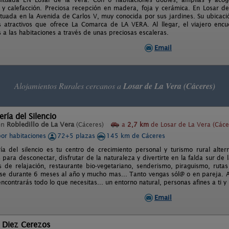
y calefacción. Preciosa recepción en madera, foja y cerámica. En Losar d
ituada en la Avenida de Carlos V, muy conocida por sus jardines. Su ubicació
 atractivos que ofrece La Comarca de LA VERA. Al llegar, el viajero enc
a las habitaciones a través de unas preciosas escaleras.
Email
Alojamientos Rurales cercanos a
Losar de La Vera (Cáceres)
ría del Silencio
en
Robledillo de La Vera
(Cáceres)
a
2,7 km
de Losar de La Vera (Cáce
por habitaciones
72+5 plazas
145 km de Cáceres
a del silencio es tu centro de crecimiento personal y turismo rural alter
 para desconectar, disfrutar de la naturaleza y divertirte en la falda sur de
es de relajación, restaurante bio-vegetariano, senderismo, piraguismo, ruta
e durante 6 meses al año y mucho mas... Tanto vengas sól@ o en pareja. A 
contrarás todo lo que necesitas... un entorno natural, personas afines a ti y
Email
l Diez Cerezos