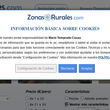
Anúnciate gratis
Acceso Propietar
Busca por pueblo
INFORMACIÓN BÁSICA SOBRE COOKIES
ar de La Vera
sar de La Vera
de nuestro portal responsabilidad de
Mario Temprado Casas
.
o de información que se guarda en tu pc, smartphone o tablet al visitar el port
ecesarias para que todo funcione correctamente son las Cookies Técnicas y no ne
rias), personalizadas según tus preferencias y con publicidad ajustada a tus búsq
sactivación desde “Configuración de Cookies”. Más información en nuestra
POLÍTI
Finca Flores Amarillas
Casa
4 pers.
12-16+6 pers.
25 €
44 €
Almoharín (Cáceres)
e
desde
Precio (€/pers)
Características
de 1 a 20
Piscina
Admite animales
de 21 a 30
Mostrar más características