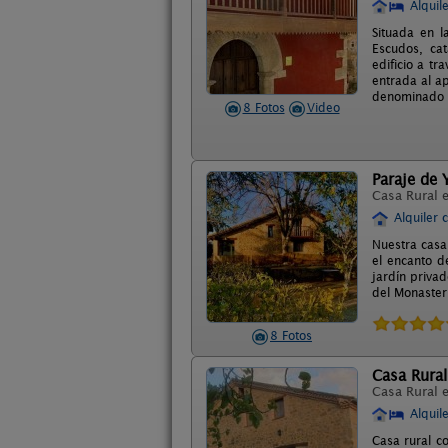
Alquil
Situada en l
Escudos, cat
edificio a t
entrada al ap
denominado D
8 Fotos
Video
Paraje de 
Casa Rural 
Alquiler 
Nuestra casa
el encanto d
jardín priva
del Monasteri
8 Fotos
Casa Rura
Casa Rural 
Alquil
Casa rural c