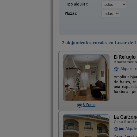
Tipo alquiler:
Plazas:
2 alojamientos rurales en Losar de 
El Refugio
Apartament
Alquiler 
Amplio aloja
de bares, re
una capacida
funcional, p
8 Fotos
La Garzon
Casa Rural 
Alquil
Casa Rural 