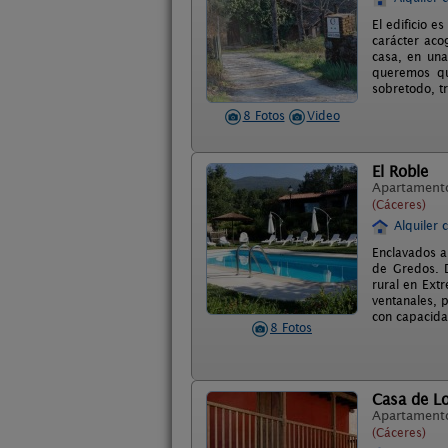
El edificio e
carácter aco
casa, en una
queremos qu
sobretodo, t
8 Fotos
Video
El Roble
Apartament
(Cáceres)
Alquiler 
Enclavados a
de Gredos. D
rural en Ext
ventanales, 
con capacida
8 Fotos
Casa de L
Apartament
(Cáceres)