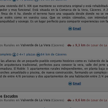
s una vivienda del S. XIX que mantiene su estructura original y está rehabilit
gedor y muy funcional. Está situada en la Comarca de la Vera, Cáceres. A 
 finca de 4 ha. donde el terreno hace una vaguada desde donde no se ve 
e estéis como en vuestra casa. Que os sintáis cómodos, con intimidad 
ranquilidad y sosiego. Es un lugar perfecto para compartir experiencias con f
Email
os Rurales en
Valverde de La Vera
(Cáceres)
a
9,3 km
de Losar de La
completo
2-4+1 plazas
64 km de Cáceres
 las afueras de un pequeño pueblo conjunto histórico como es Valverde de la v
e arquitectura tradicional, perfectos para conocer la vera, valle del jerte
remadura. El Roble: 5 apartamentos rurales independientes, en planta baja 
porches amueblado y piscina, de nueva construcción, formando un complejo 
d de entre 4/6 personas y dos apartamentos de una habitación entre 2/4 pe
Email
os Escudos
os Rurales en
Valverde de La Vera
(Cáceres)
a
9,6 km
de Losar de La