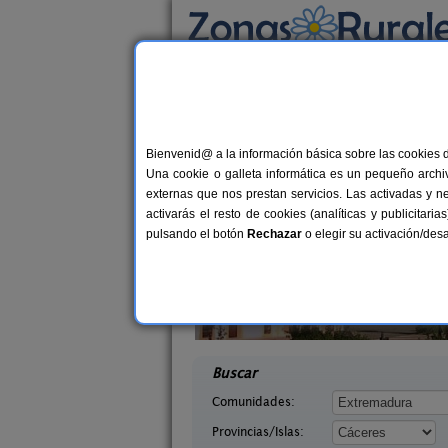
Busca por alojamiento
Alojamientos
>
Extremadura
>
Cáceres
> Los
Casas Rurales en Lo
Bienvenid@ a la información básica sobre las cookies 
Una cookie o galleta informática es un pequeño archiv
externas que nos prestan servicios. Las activadas y n
activarás el resto de cookies (analíticas y publicita
pulsando el botón
Rechazar
o elegir su activación/de
e la Plata
Casa Rural Diez Cerezos
10+3 pers.
2-18+
28 €
(Cáceres)
Jarandilla de La Vera (Cáceres)
desde
desd
Buscar
Comunidades:
Provincias/Islas: