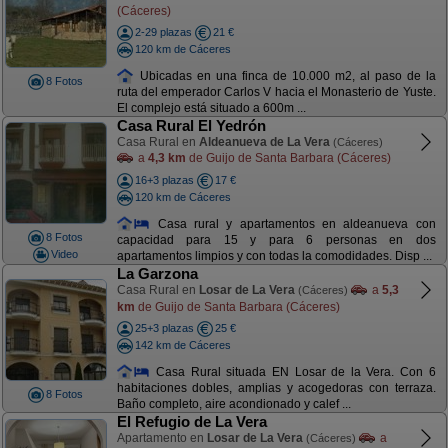
(Cáceres)
2-29 plazas
21 €
120 km de Cáceres
Ubicadas en una finca de 10.000 m2, al paso de la
8 Fotos
ruta del emperador Carlos V hacia el Monasterio de Yuste.
El complejo está situado a 600m ...
Casa Rural El Yedrón
Casa Rural en
Aldeanueva de La Vera
(Cáceres)
a
4,3 km
de Guijo de Santa Barbara (Cáceres)
16+3 plazas
17 €
120 km de Cáceres
Casa rural y apartamentos en aldeanueva con
8 Fotos
capacidad para 15 y para 6 personas en dos
Video
apartamentos limpios y con todas la comodidades. Disp ...
La Garzona
Casa Rural en
Losar de La Vera
a
5,3
(Cáceres)
km
de Guijo de Santa Barbara (Cáceres)
25+3 plazas
25 €
142 km de Cáceres
Casa Rural situada EN Losar de la Vera. Con 6
habitaciones dobles, amplias y acogedoras con terraza.
8 Fotos
Baño completo, aire acondionado y calef ...
El Refugio de La Vera
Apartamento en
Losar de La Vera
a
(Cáceres)