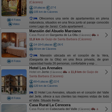
(Cáceres)
18 plazas
27 €
105 km de Cáceres
Ofrecemos una serie de apartamentos en plena
8 Fotos
naturaleza, situados en una finca junto al paraje conocido
Video
como Lago de Jaraiz. Cada apartament ...
Mansión del Abuelo Marciano
Casa Rural en
Garganta de La Olla
a
(Cáceres)
11,8 km
de Guijo de Santa Barbara (Cáceres)
14-18+5 plazas
36 €
30 km de Cáceres
Mansión ubicada en el corazón de la Vera,
(Garganta de la Olla) en una finca privada, de gran
8 Fotos
capacidad hasta 26 personas, confortable y esp ...
Hotel Los Arenales
Hotel en
Jerte
a
11,9 km
de Guijo de
(Cáceres)
Santa Barbara (Cáceres)
60+5 plazas
22 €
120 km de Cáceres
El Hotel Los Arenales, situado en el corazón del Valle
del Jerte, ofrece a sus clientes las mejores vistas de todo
8 Fotos
el Valle. Situado frente ...
Casa Rural La Cerecera
Casa Rural en
Cabezuela del Valle
a
(Cáceres)