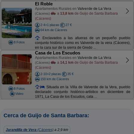
El Roble
Apartamentos Rurales en
Valverde de La Vera
a
13,8 km
de Guijo de Santa Barbara
(Cáceres)
(Cáceres)
2-4+1 plazas
27 €
64 km de Cáceres
Enclavados a las afueras de un pequeño pueblo
8 Fotos
conjunto histórico como es Valverde de la vera (Cáceres),
en la cara sur de la sierra de Gredo ...
Casa de Los Escudos
Apartamentos Rurales en
Valverde de La Vera
a
14,1 km
de Guijo de Santa Barbara
(Cáceres)
(Cáceres)
2-10+2 plazas
35 €
150 km de Cáceres
Situada en la Villa de Valverde de la Vera, pueblo
8 Fotos
declarado conjunto histórico-artístico en diciembre de
Video
1971, La Casa de los Escudos, cata ...
Cerca de Guijo de Santa Barbara:
Jarandilla de Vera
(Cáceres)
a 2,9 km