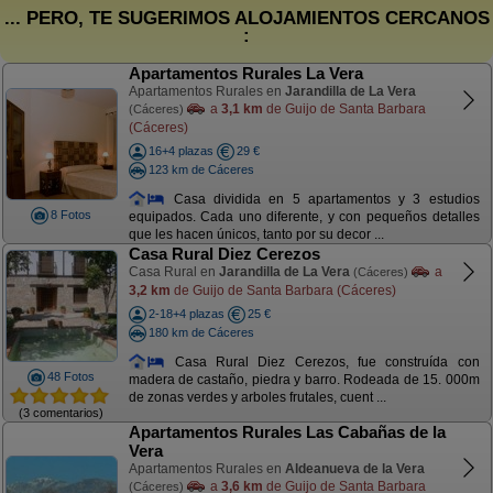
... PERO, TE SUGERIMOS ALOJAMIENTOS CERCANOS
:
Apartamentos Rurales La Vera
Apartamentos Rurales en
Jarandilla de La Vera
a
3,1 km
de Guijo de Santa Barbara
(Cáceres)
(Cáceres)
16+4 plazas
29 €
123 km de Cáceres
Casa dividida en 5 apartamentos y 3 estudios
8 Fotos
equipados. Cada uno diferente, y con pequeños detalles
que les hacen únicos, tanto por su decor ...
Casa Rural Diez Cerezos
Casa Rural en
Jarandilla de La Vera
a
(Cáceres)
3,2 km
de Guijo de Santa Barbara (Cáceres)
2-18+4 plazas
25 €
180 km de Cáceres
Casa Rural Diez Cerezos, fue construída con
48 Fotos
madera de castaño, piedra y barro. Rodeada de 15. 000m
de zonas verdes y arboles frutales, cuent ...
(3 comentarios)
Apartamentos Rurales Las Cabañas de la
Vera
Apartamentos Rurales en
Aldeanueva de la Vera
a
3,6 km
de Guijo de Santa Barbara
(Cáceres)