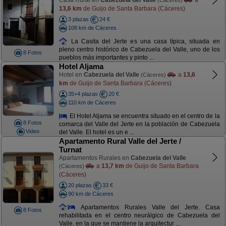
Casa Rural en
Cabezuela del Valle
a
(Cáceres)
13,6 km
de Guijo de Santa Barbara (Cáceres)
3 plazas
24 €
108 km de Cáceres
La Casita del Jerte es una casa típica, situada en
pleno centro histórico de Cabezuela del Valle, uno de los
8 Fotos
pueblos más importantes y pinto ...
Hotel Aljama
Hotel en
Cabezuela del Valle
a
13,6
(Cáceres)
km
de Guijo de Santa Barbara (Cáceres)
35+4 plazas
20 €
110 km de Cáceres
El Hotel Aljama se encuentra situado en el centro de la
8 Fotos
comarca del Valle del Jerte en la población de Cabezuela
Video
del Valle. El hotel es un e ...
Apartamento Rural Valle del Jerte /
Turnat
Apartamentos Rurales en
Cabezuela del Valle
a
13,7 km
de Guijo de Santa Barbara
(Cáceres)
(Cáceres)
20 plazas
33 €
90 km de Cáceres
Apartamentos Rurales Valle del Jerte. Casa
8 Fotos
rehabilitada en el centro neurálgico de Cabezuela del
Valle, en la que se mantiene la arquitectur ...