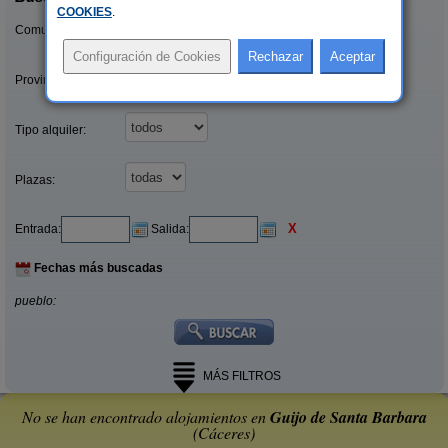
COOKIES
.
Comunidades:
Provincias/Islas:
Tipo alquiler:
Plazas:
X
Entrada:
Salida:
Fechas más buscadas
pueblo:
MÁS FILTROS
No se han encontrado alojamientos en
Guijo de Santa Barbara
(Cáceres)