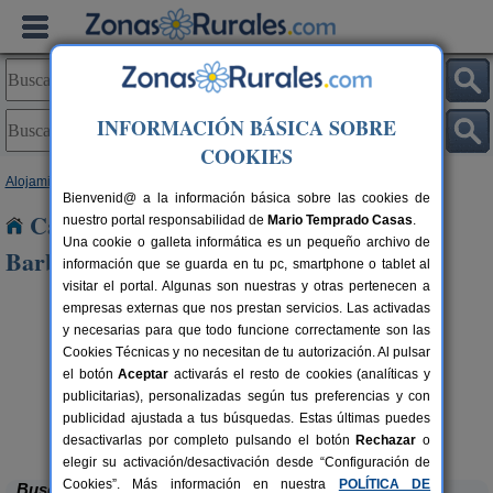
INFORMACIÓN BÁSICA SOBRE
COOKIES
Alojamientos
>
Extremadura
>
Cáceres
> Guijo de Santa Barbara
Bienvenid@ a la información básica sobre las cookies de
Casas Rurales cerca de Guijo de Santa
nuestro portal responsabilidad de
Mario Temprado Casas
.
Una cookie o galleta informática es un pequeño archivo de
Barbara
información que se guarda en tu pc, smartphone o tablet al
visitar el portal. Algunas son nuestras y otras pertenecen a
empresas externas que nos prestan servicios. Las activadas
y necesarias para que todo funcione correctamente son las
Cookies Técnicas y no necesitan de tu autorización. Al pulsar
el botón
Aceptar
activarás el resto de cookies (analíticas y
publicitarias), personalizadas según tus preferencias y con
publicidad ajustada a tus búsquedas. Estas últimas puedes
Finca Flores Amarillas
rs.
12-16+6 pers.
 €
44 €
Almoharín (Cáceres)
desde
desactivarlas por completo pulsando el botón
Rechazar
o
elegir su activación/desactivación desde “Configuración de
Cookies”. Más información en nuestra
POLÍTICA DE
Buscar