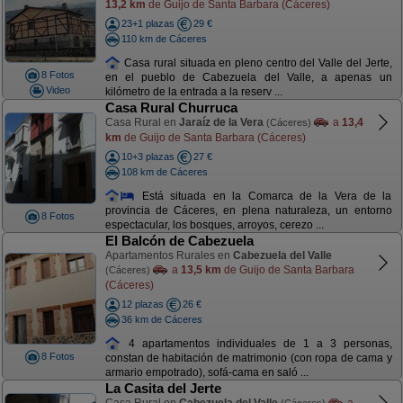
13,2 km
de Guijo de Santa Barbara (Cáceres)
23+1 plazas
29 €
110 km de Cáceres
Casa rural situada en pleno centro del Valle del Jerte,
8 Fotos
en el pueblo de Cabezuela del Valle, a apenas un
Video
kilómetro de la entrada a la reserv ...
Casa Rural Churruca
Casa Rural en
Jaraíz de la Vera
a
13,4
(Cáceres)
km
de Guijo de Santa Barbara (Cáceres)
10+3 plazas
27 €
108 km de Cáceres
Está situada en la Comarca de la Vera de la
provincia de Cáceres, en plena naturaleza, un entorno
8 Fotos
espectacular, los bosques, arroyos, cerezo ...
El Balcón de Cabezuela
Apartamentos Rurales en
Cabezuela del Valle
a
13,5 km
de Guijo de Santa Barbara
(Cáceres)
(Cáceres)
12 plazas
26 €
36 km de Cáceres
4 apartamentos individuales de 1 a 3 personas,
8 Fotos
constan de habitación de matrimonio (con ropa de cama y
armario empotrado), sofá-cama en saló ...
La Casita del Jerte