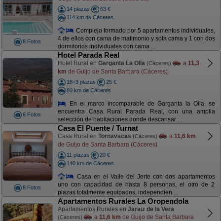
14 plazas
63 €
114 km de Cáceres
Complejo formado por 5 apartamentos individuales,
4 de ellos con cama de matimonio y sofa cama y 1 con dos
8 Fotos
dormitorios individuales con cama ...
Hotel Parada Real
Hotel Rural en
Garganta La Olla
a
11,3
(Cáceres)
km
de Guijo de Santa Barbara (Cáceres)
18+3 plazas
25 €
80 km de Cáceres
En el marco incomparable de Garganta la Olla, se
encuentra Casa Rural Parada Real, con una amplia
6 Fotos
selección de habitaciones donde descansar ...
Casa El Puente / Turnat
Casa Rural en
Tornavacas
a
11,6 km
(Cáceres)
de Guijo de Santa Barbara (Cáceres)
11 plazas
20 €
140 km de Cáceres
Casa en el Valle del Jerte con dos apartamentos
uno con capacidad de hasta 8 personas, el otro de 2
8 Fotos
plazas totalmente equipados, independien ...
Apartamentos Rurales La Oropendola
Apartamentos Rurales en
Jaraiz de la Vera
a
11,6 km
de Guijo de Santa Barbara
(Cáceres)