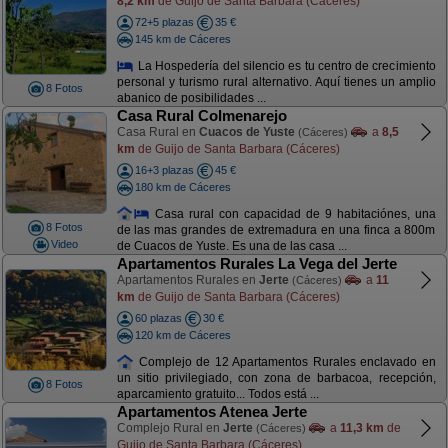
8,2 km
de Guijo de Santa Barbara (Cáceres)
72+5 plazas
35 €
145 km de Cáceres
La Hospedería del silencio es tu centro de crecimiento
personal y turismo rural alternativo. Aquí tienes un amplio
8 Fotos
abanico de posibilidades ...
Casa Rural Colmenarejo
Casa Rural en
Cuacos de Yuste
a
8,5
(Cáceres)
km
de Guijo de Santa Barbara (Cáceres)
16+3 plazas
45 €
180 km de Cáceres
Casa rural con capacidad de 9 habitaciónes, una
8 Fotos
de las mas grandes de extremadura en una finca a 800m
Video
de Cuacos de Yuste. Es una de las casa ...
Apartamentos Rurales La Vega del Jerte
Apartamentos Rurales en
Jerte
a
11
(Cáceres)
km
de Guijo de Santa Barbara (Cáceres)
60 plazas
30 €
120 km de Cáceres
Complejo de 12 Apartamentos Rurales enclavado en
un sitio privilegiado, con zona de barbacoa, recepción,
8 Fotos
aparcamiento gratuito... Todos está ...
Apartamentos Atenea Jerte
Complejo Rural en
Jerte
a
11,3 km
de
(Cáceres)
Guijo de Santa Barbara (Cáceres)