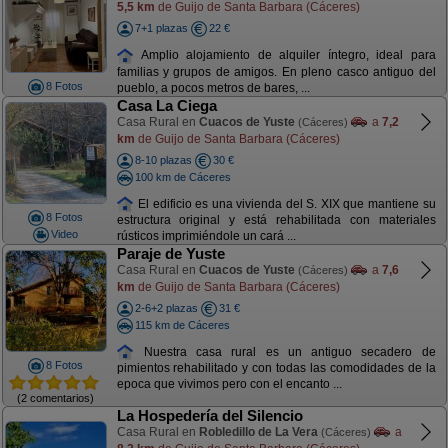
5,5 km
de Guijo de Santa Barbara (Cáceres)
7+1 plazas
22 €
Amplio alojamiento de alquiler íntegro, ideal para
familias y grupos de amigos. En pleno casco antiguo del
8 Fotos
pueblo, a pocos metros de bares, ...
Casa La Ciega
Casa Rural en
Cuacos de Yuste
a
7,2
(Cáceres)
km
de Guijo de Santa Barbara (Cáceres)
8-10 plazas
30 €
100 km de Cáceres
El edificio es una vivienda del S. XIX que mantiene su
8 Fotos
estructura original y está rehabilitada con materiales
Video
rústicos imprimiéndole un cará ...
Paraje de Yuste
Casa Rural en
Cuacos de Yuste
a
7,6
(Cáceres)
km
de Guijo de Santa Barbara (Cáceres)
2-6+2 plazas
31 €
115 km de Cáceres
Nuestra casa rural es un antiguo secadero de
8 Fotos
pimientos rehabilitado y con todas las comodidades de la
epoca que vivimos pero con el encanto ...
(2 comentarios)
La Hospedería del Silencio
Casa Rural en
Robledillo de La Vera
a
(Cáceres)