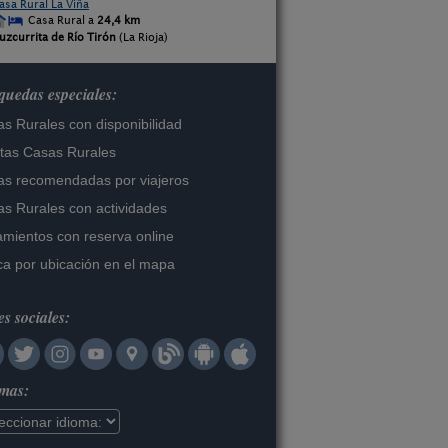
asa Rural La Viña
Casa Rural a
24,4 km
uzcurrita de Río Tirón
(La Rioja)
uedas especiales:
s Rurales con disponibilidad
tas Casas Rurales
s recomendadas por viajeros
s Rurales con actividades
amientos con reserva online
a por ubicación en el mapa
s sociales:
omas: