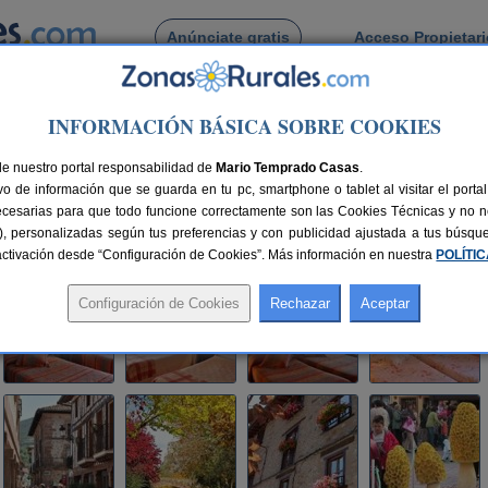
Anúnciate gratis
Acceso Propietar
Busca por pueblo
INFORMACIÓN BÁSICA SOBRE COOKIES
nto Rural La Cuculla
de nuestro portal responsabilidad de
culla
Mario Temprado Casas
.
o de información que se guarda en tu pc, smartphone o tablet al visitar el port
ecesarias para que todo funcione correctamente son las Cookies Técnicas y no ne
rias), personalizadas según tus preferencias y con publicidad ajustada a tus búsq
as
56 km de Logroño
Compartir:
sactivación desde “Configuración de Cookies”. Más información en nuestra
POLÍTI