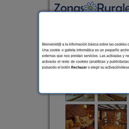
Busca por alojamiento
Alojamientos
>
La Rioja
>
Ezcaray
> Alojamie
Bienvenid@ a la información básica sobre las cookies 
Alojamiento Rural La Cu
Una cookie o galleta informática es un pequeño archiv
Hostal Rural en Ezcaray (La Rioja)
externas que nos prestan servicios. Las activadas y n
activarás el resto de cookies (analíticas y publicita
Alquiler por habitaciones
55 plaz
pulsando el botón
Rechazar
o elegir su activación/de