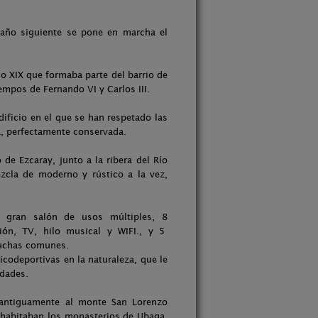
l año siguiente se pone en marcha el
lo XIX que formaba parte del barrio de
empos de Fernando VI y Carlos III.
ificio en el que se han respetado las
a, perfectamente conservada.
de Ezcaray, junto a la ribera del Río
zcla de moderno y rústico a la vez,
 gran salón de usos múltiples, 8
ión, TV, hilo musical y WIFI., y 5
duchas comunes.
codeportivas en la naturaleza, que le
idades.
antiguamente al monte San Lorenzo
e habitaban los monasterios de Ubaga,