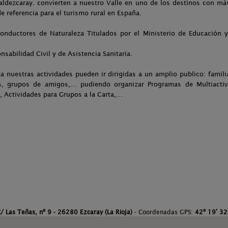
Valdezcaray. convierten a nuestro Valle en uno de los destinos con más
e referencia para el turismo rural en España.
ductores de Naturaleza Titulados por el Ministerio de Educación y 
abilidad Civil y de Asistencia Sanitaria.
ta nuestras actividades pueden ir dirigidas a un amplio publico: famili
, grupos de amigos,… pudiendo organizar Programas de Multiactivi
as, Actividades para Grupos a la Carta,…
/ Las Teñas, nº 9 - 26280 Ezcaray (La Rioja)
- Coordenadas GPS:
42º 19' 32.