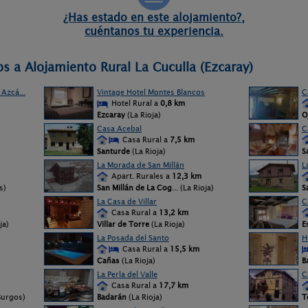
¿Has estado en este alojamiento?,
cuéntanos tu experiencia.
s a Alojamiento Rural La Cuculla (Ezcaray)
Azcá...
Vintage Hotel Montes Blancos
C
Hotel Rural a
0,8 km
Ezcaray
(La Rioja)
O
Casa Acebal
C
Casa Rural a
7,5 km
Santurde
(La Rioja)
S
La Morada de San Millán
L
Apart. Rurales a
12,3 km
s)
San Millán de La Cog
... (La Rioja)
S
La Casa de Villar
C
Casa Rural a
13,2 km
ja)
Villar de Torre
(La Rioja)
E
La Posada del Santo
H
Casa Rural a
15,5 km
Cañas
(La Rioja)
B
La Perla del Valle
C
Casa Rural a
17,7 km
Burgos)
Badarán
(La Rioja)
T