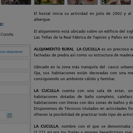
El hostal inicia su actividad en julio de 2002 y a
albergue.
o:
El alojamiento está ubicado sobre un edificio del sig
Las Teñas de la Real Fábrica de Tapices y Paños en ti
ALOJAMIENTO RURAL LA CUCULLA
es un precioso ed
fachadas de piedra así como su estructura de mader
Ubicado en la zona más tranquila del casco urbano 
Oja, sus habitaciones están decoradas con una me
consiguiendo un ambiente cálido y familiar.
LA CUCULLA
cuenta con una sala de estar, un
habitaciones dotadas de baño completo, calefacc
habitaciones con literas con dos zonas de baños y 
Disponemos de Técnicos titulados en actividades fisi
ofrecen la posibilidad de practicar todo tipo de activ
LA CUCULLA
, nombre con el que se denominaba 
(2.271 m) por los frailes y monjes benedictinos qu