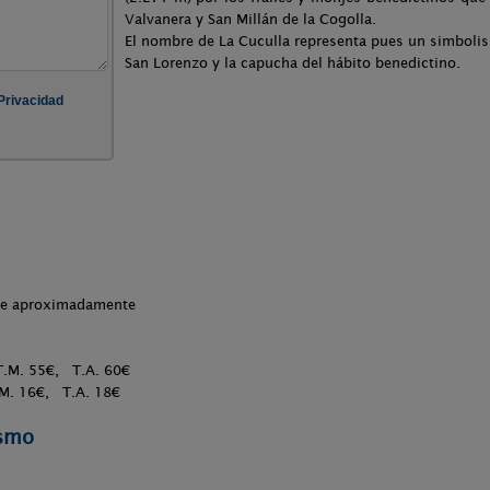
Valvanera y San Millán de la Cogolla.
El nombre de La Cuculla representa pues un simboli
San Lorenzo y la capucha del hábito benedictino.
che aproximadamente
T.M. 55€, T.A. 60€
. 16€, T.A. 18€
ismo