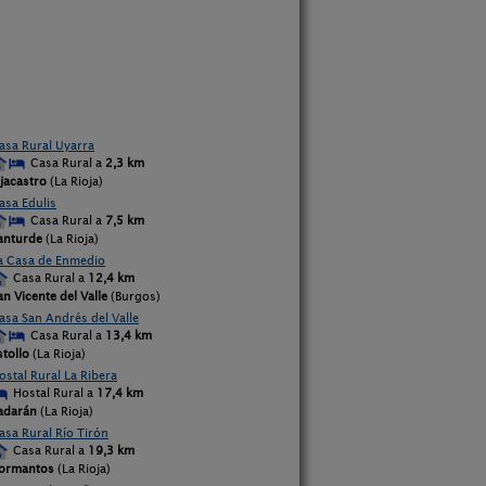
asa Rural Uyarra
Casa Rural a
2,3 km
jacastro
(La Rioja)
asa Edulis
Casa Rural a
7,5 km
anturde
(La Rioja)
a Casa de Enmedio
Casa Rural a
12,4 km
an Vicente del Valle
(Burgos)
asa San Andrés del Valle
Casa Rural a
13,4 km
stollo
(La Rioja)
ostal Rural La Ribera
Hostal Rural a
17,4 km
adarán
(La Rioja)
asa Rural Río Tirón
Casa Rural a
19,3 km
ormantos
(La Rioja)