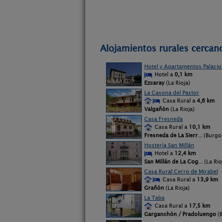
Alojamientos rurales cercano
Hotel y Apartamentos Palacio 
Hotel a
0,1 km
Ezcaray
(La Rioja)
La Casona del Pastor
Casa Rural a
4,6 km
Valgañón
(La Rioja)
Casa Fresneda
Casa Rural a
10,1 km
Fresneda de La Sierr
... (Burgo
Hostería San Millán
Hotel a
12,4 km
San Millán de La Cog
... (La Rio
Casa Rural Cerro de Mirabel
Casa Rural a
13,9 km
Grañón
(La Rioja)
La Taba
Casa Rural a
17,5 km
Garganchón / Pradoluengo
(