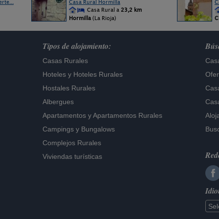
rte...
Casa Rural Hormilla
C
Casa Rural a
23,2 km
Hormilla
(La Rioja)
C
Tipos de alojamiento:
Búsq
Casas Rurales
Casa
Hoteles
y
Hoteles Rurales
Ofer
Hostales Rurales
Casa
Albergues
Casa
Apartamentos
y
Apartamentos Rurales
Aloj
Campings y Bungalows
Busc
Complejos Rurales
Rede
Viviendas turísticas
Idi