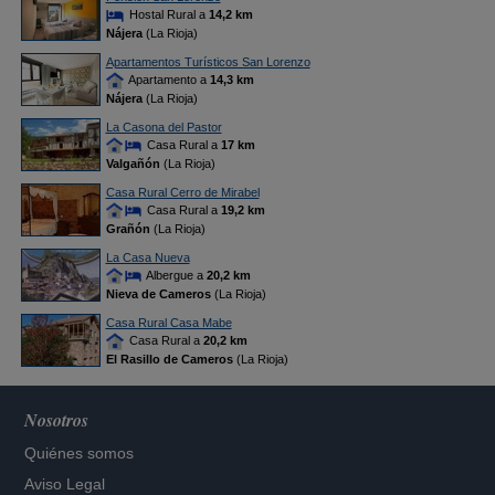
Hostal Rural a
14,2 km
Nájera
(La Rioja)
Apartamentos Turísticos San Lorenzo
Apartamento a
14,3 km
Nájera
(La Rioja)
La Casona del Pastor
Casa Rural a
17 km
Valgañón
(La Rioja)
Casa Rural Cerro de Mirabel
Casa Rural a
19,2 km
Grañón
(La Rioja)
La Casa Nueva
Albergue a
20,2 km
Nieva de Cameros
(La Rioja)
Casa Rural Casa Mabe
Casa Rural a
20,2 km
El Rasillo de Cameros
(La Rioja)
Nosotros
Quiénes somos
Aviso Legal