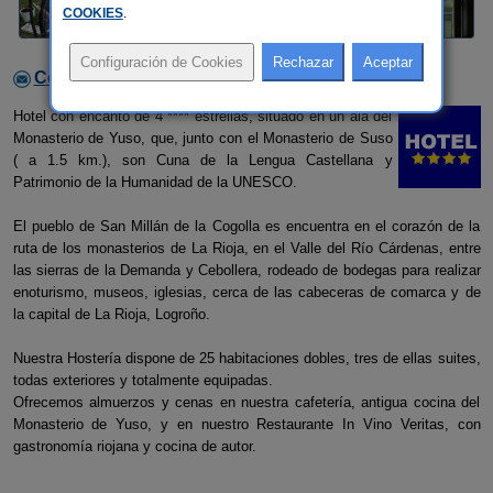
COOKIES
.
Contactar con el alojamiento
Hotel con encanto de 4 **** estrellas, situado en un ala del
Monasterio de Yuso, que, junto con el Monasterio de Suso
( a 1.5 km.), son Cuna de la Lengua Castellana y
Patrimonio de la Humanidad de la UNESCO.
El pueblo de San Millán de la Cogolla es encuentra en el corazón de la
ruta de los monasterios de La Rioja, en el Valle del Río Cárdenas, entre
las sierras de la Demanda y Cebollera, rodeado de bodegas para realizar
enoturismo, museos, iglesias, cerca de las cabeceras de comarca y de
la capital de La Rioja, Logroño.
Nuestra Hostería dispone de 25 habitaciones dobles, tres de ellas suites,
todas exteriores y totalmente equipadas.
Ofrecemos almuerzos y cenas en nuestra cafetería, antigua cocina del
Monasterio de Yuso, y en nuestro Restaurante In Vino Veritas, con
gastronomía riojana y cocina de autor.