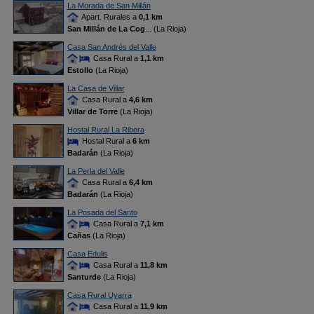
La Morada de San Millán
Apart. Rurales a
0,1 km
San Millán de La Cog
... (La Rioja)
Casa San Andrés del Valle
Casa Rural a
1,1 km
Estollo
(La Rioja)
La Casa de Villar
Casa Rural a
4,6 km
Villar de Torre
(La Rioja)
Hostal Rural La Ribera
Hostal Rural a
6 km
Badarán
(La Rioja)
La Perla del Valle
Casa Rural a
6,4 km
Badarán
(La Rioja)
La Posada del Santo
Casa Rural a
7,1 km
Cañas
(La Rioja)
Casa Edulis
Casa Rural a
11,8 km
Santurde
(La Rioja)
Casa Rural Uyarra
Casa Rural a
11,9 km