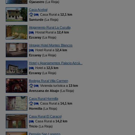
Ojacastro
(La Rioja)
Casa Acebal
Casa Rural a
12,1 km
Santurde
(La Rioja)
Alojamiento Rural La Cuculla
Hostal Rural a
12,4 km
Ezcaray
(La Rioja)
Vintage Hotel Montes Blancos
Hotel Rural a
12,4 km
Ezcaray
(La Rioja)
Hotel y Apartamentos Palacio Azcá...
Hotel a
12,5 km
Ezcaray
(La Rioja)
Bodega Rural Villa Carmen
Vivienda turística a
13 km
Arenzana de Abajo
(La Rioja)
Casa Rural Hormilla
Casa Rural a
14,1 km
Hormilla
(La Rioja)
Casa Rural El Caracol
Casa Rural a
14,2 km
Tricio
(La Rioja)
Pensión San Lorenzo