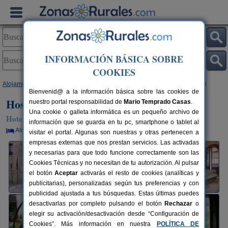
INFORMACIÓN BÁSICA SOBRE
COOKIES
Alojamientos
>
La Rioja
>
San Millán de La Cogolla
> Hostería San Millán
Bienvenid@ a la información básica sobre las cookies de
Hostería San Millán
nuestro portal responsabilidad de
Mario Temprado Casas
.
Una cookie o galleta informática es un pequeño archivo de
Hotel en San Millán de La Cogolla (La Rioja)
información que se guarda en tu pc, smartphone o tablet al
Alquiler por habitaciones
50+10 plazas
40 km de Logroño
visitar el portal. Algunas son nuestras y otras pertenecen a
empresas externas que nos prestan servicios. Las activadas
y necesarias para que todo funcione correctamente son las
Cookies Técnicas y no necesitan de tu autorización. Al pulsar
el botón
Aceptar
activarás el resto de cookies (analíticas y
publicitarias), personalizadas según tus preferencias y con
publicidad ajustada a tus búsquedas. Estas últimas puedes
desactivarlas por completo pulsando el botón
Rechazar
o
elegir su activación/desactivación desde “Configuración de
Cookies”. Más información en nuestra
POLÍTICA DE