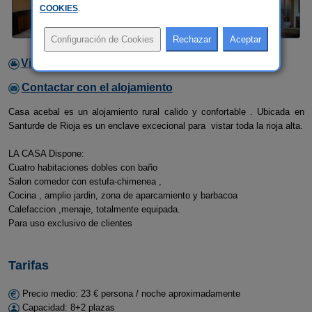
COOKIES
.
Video
Contactar con el alojamiento
Casa acebal es un alojamiento rural calido y confortable . Ubicada en
Santurde de Rioja es un enclave excecional para vistar toda la rioja alta.
LA CASA Dispone:
Cuatro habitaciones dobles con baño
Salon comedor con estufa-chimenea ,
Cocina , amplio jardin, zona de aparcamiento y barbacoa
Calefaccion ,menaje, totalmente equipada.
Para uso exclusivo de clientes
Tarifas
Precio medio: 23 € persona / noche aproximadamente
Capacidad: 8+2 plazas