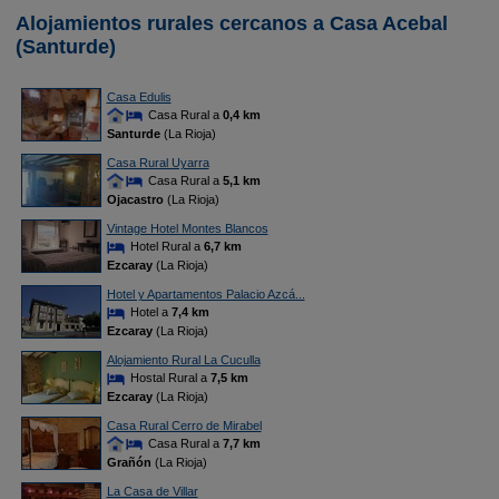
Alojamientos rurales cercanos a Casa Acebal
(Santurde)
Casa Edulis
Casa Rural a
0,4 km
Santurde
(La Rioja)
Casa Rural Uyarra
Casa Rural a
5,1 km
Ojacastro
(La Rioja)
Vintage Hotel Montes Blancos
Hotel Rural a
6,7 km
Ezcaray
(La Rioja)
Hotel y Apartamentos Palacio Azcá...
Hotel a
7,4 km
Ezcaray
(La Rioja)
Alojamiento Rural La Cuculla
Hostal Rural a
7,5 km
Ezcaray
(La Rioja)
Casa Rural Cerro de Mirabel
Casa Rural a
7,7 km
Grañón
(La Rioja)
La Casa de Villar