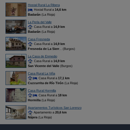
Hostal Rural La Ribera
Hostal Rural a
14,6 km
Badarán
(La Rioja)
La Perla del Valle
Casa Rural a
14,9 km
Badarán
(La Rioja)
Casa Fresneda
Casa Rural a
14,9 km
Fresneda de La Sierr
... (Burgos)
La Casa de Enmedio
Casa Rural a
14,9 km
San Vicente del Valle
(Burgos)
Casa Rural La Viña
Casa Rural a
17,1 km
Cuzcurrita de Río Tirón
(La Rioja)
Casa Rural Hormilla
Casa Rural a
18 km
Hormilla
(La Rioja)
Apartamentos Turísticos San Lorenzo
Apartamento a
20,6 km
Nájera
(La Rioja)