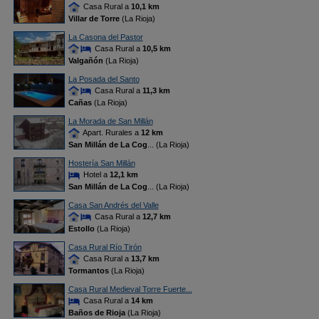
Casa Rural a
10,1 km
Villar de Torre
(La Rioja)
La Casona del Pastor
Casa Rural a
10,5 km
Valgañón
(La Rioja)
La Posada del Santo
Casa Rural a
11,3 km
Cañas
(La Rioja)
La Morada de San Millán
Apart. Rurales a
12 km
San Millán de La Cog
... (La Rioja)
Hostería San Millán
Hotel a
12,1 km
San Millán de La Cog
... (La Rioja)
Casa San Andrés del Valle
Casa Rural a
12,7 km
Estollo
(La Rioja)
Casa Rural Río Tirón
Casa Rural a
13,7 km
Tormantos
(La Rioja)
Casa Rural Medieval Torre Fuerte...
Casa Rural a
14 km
Baños de Rioja
(La Rioja)