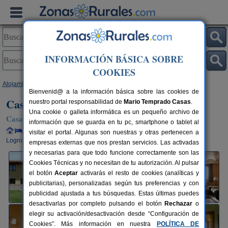
INFORMACIÓN BÁSICA SOBRE
COOKIES
Alojamientos
>
La Rioja
>
Santurde
> Casa Acebal
Bienvenid@ a la información básica sobre las cookies de
Casa Acebal
nuestro portal responsabilidad de
Mario Temprado Casas
.
Una cookie o galleta informática es un pequeño archivo de
Casa Rural en Santurde (La Rioja)
información que se guarda en tu pc, smartphone o tablet al
Alquiler completo y por habitaciones
8+2 plazas
45 km de
visitar el portal. Algunas son nuestras y otras pertenecen a
Logroño
empresas externas que nos prestan servicios. Las activadas
y necesarias para que todo funcione correctamente son las
Cookies Técnicas y no necesitan de tu autorización. Al pulsar
el botón
Aceptar
activarás el resto de cookies (analíticas y
publicitarias), personalizadas según tus preferencias y con
publicidad ajustada a tus búsquedas. Estas últimas puedes
desactivarlas por completo pulsando el botón
Rechazar
o
elegir su activación/desactivación desde “Configuración de
Cookies”. Más información en nuestra
POLÍTICA DE