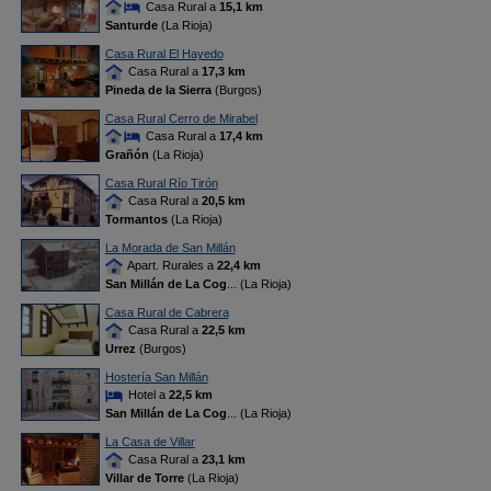
Casa Rural a
15,1 km
Santurde
(La Rioja)
Casa Rural El Hayedo
Casa Rural a
17,3 km
Pineda de la Sierra
(Burgos)
Casa Rural Cerro de Mirabel
Casa Rural a
17,4 km
Grañón
(La Rioja)
Casa Rural Río Tirón
Casa Rural a
20,5 km
Tormantos
(La Rioja)
La Morada de San Millán
Apart. Rurales a
22,4 km
San Millán de La Cog
... (La Rioja)
Casa Rural de Cabrera
Casa Rural a
22,5 km
Urrez
(Burgos)
Hostería San Millán
Hotel a
22,5 km
San Millán de La Cog
... (La Rioja)
La Casa de Villar
Casa Rural a
23,1 km
Villar de Torre
(La Rioja)