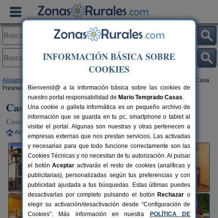
INFORMACIÓN BÁSICA SOBRE
COOKIES
Alojamientos
>
Castilla y León
>
Burgos
>
Fresneda de La Sierra Tirón
> Casa
Bienvenid@ a la información básica sobre las cookies de
Fresneda
nuestro portal responsabilidad de
Mario Temprado Casas
.
Casa Fresneda
Una cookie o galleta informática es un pequeño archivo de
información que se guarda en tu pc, smartphone o tablet al
Casa Rural en Fresneda de La Sierra Tirón (Burgos)
visitar el portal. Algunas son nuestras y otras pertenecen a
Alquiler completo
4+1 plazas
54 km de Burgos
empresas externas que nos prestan servicios. Las activadas
y necesarias para que todo funcione correctamente son las
Cookies Técnicas y no necesitan de tu autorización. Al pulsar
el botón
Aceptar
activarás el resto de cookies (analíticas y
publicitarias), personalizadas según tus preferencias y con
publicidad ajustada a tus búsquedas. Estas últimas puedes
desactivarlas por completo pulsando el botón
Rechazar
o
elegir su activación/desactivación desde “Configuración de
Cookies”. Más información en nuestra
POLÍTICA DE