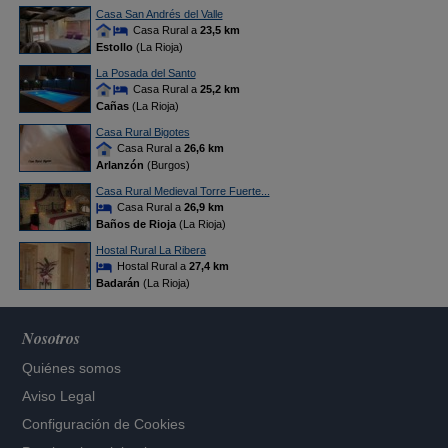
Casa San Andrés del Valle
Casa Rural a
23,5 km
Estollo
(La Rioja)
La Posada del Santo
Casa Rural a
25,2 km
Cañas
(La Rioja)
Casa Rural Bigotes
Casa Rural a
26,6 km
Arlanzón
(Burgos)
Casa Rural Medieval Torre Fuerte...
Casa Rural a
26,9 km
Baños de Rioja
(La Rioja)
Hostal Rural La Ribera
Hostal Rural a
27,4 km
Badarán
(La Rioja)
Nosotros
Quiénes somos
Aviso Legal
Configuración de Cookies