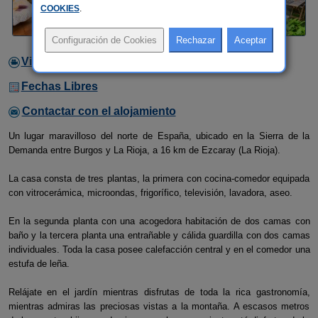
COOKIES
.
Video
Fechas Libres
Contactar con el alojamiento
Un lugar maravilloso del norte de España, ubicado en la Sierra de la
Demanda entre Burgos y La Rioja, a 16 km de Ezcaray (La Rioja).
La casa consta de tres plantas, la primera con cocina-comedor equipada
con vitrocerámica, microondas, frigorífico, televisión, lavadora, aseo.
En la segunda planta con una acogedora habitación de dos camas con
baño y la tercera planta una entrañable y cálida guardilla con dos camas
individuales. Toda la casa posee calefacción central y en el comedor una
estufa de leña.
Relájate en el jardín mientras disfrutas de toda la rica gastronomía,
mientras admiras las preciosas vistas a la montaña. A escasos metros