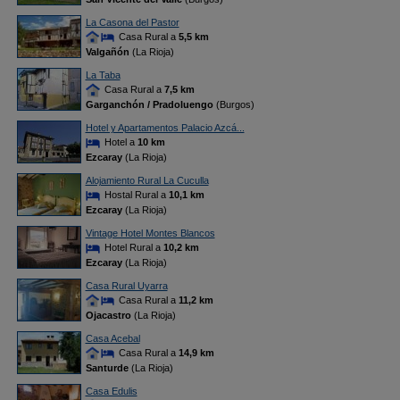
La Casona del Pastor
Casa Rural a
5,5 km
Valgañón
(La Rioja)
La Taba
Casa Rural a
7,5 km
Garganchón / Pradoluengo
(Burgos)
Hotel y Apartamentos Palacio Azcá...
Hotel a
10 km
Ezcaray
(La Rioja)
Alojamiento Rural La Cuculla
Hostal Rural a
10,1 km
Ezcaray
(La Rioja)
Vintage Hotel Montes Blancos
Hotel Rural a
10,2 km
Ezcaray
(La Rioja)
Casa Rural Uyarra
Casa Rural a
11,2 km
Ojacastro
(La Rioja)
Casa Acebal
Casa Rural a
14,9 km
Santurde
(La Rioja)
Casa Edulis