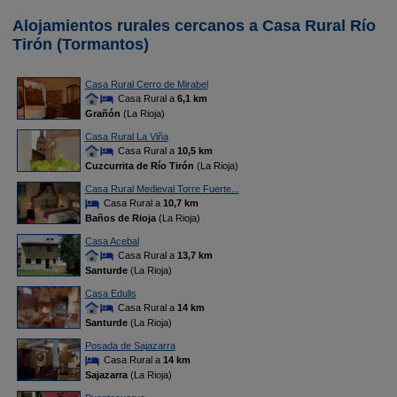
Alojamientos rurales cercanos a Casa Rural Río
Tirón (Tormantos)
Casa Rural Cerro de Mirabel
Casa Rural a
6,1 km
Grañón
(La Rioja)
Casa Rural La Viña
Casa Rural a
10,5 km
Cuzcurrita de Río Tirón
(La Rioja)
Casa Rural Medieval Torre Fuerte...
Casa Rural a
10,7 km
Baños de Rioja
(La Rioja)
Casa Acebal
Casa Rural a
13,7 km
Santurde
(La Rioja)
Casa Edulis
Casa Rural a
14 km
Santurde
(La Rioja)
Posada de Sajazarra
Casa Rural a
14 km
Sajazarra
(La Rioja)