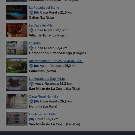
La Posada del Santo
Casa Rural a
21,8 km
Cañas
(La Rioja)
La Casa de Villar
Casa Rural a
22,1 km
Villar de Torre
(La Rioja)
La Taba
Casa Rural a
22,3 km
Garganchón / Pradoluengo
(Burgos)
Apartamentos Rurales Solar de Qui...
Apart. Rurales a
25,2 km
Labastida
(Álava)
La Morada de San Millán
Apart. Rurales a
25,2 km
San Millán de La Cog
... (La Rioja)
Casa Rural Hormilla
Casa Rural a
25,2 km
Hormilla
(La Rioja)
Hostería San Millán
Hotel a
25,3 km
San Millán de La Cog
... (La Rioja)