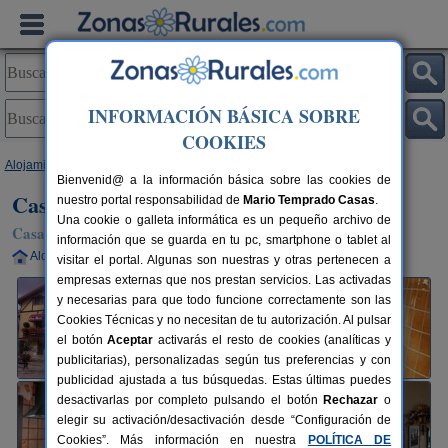
INFORMACIÓN BÁSICA SOBRE
COOKIES
Alojamientos
>
La Rioja
>
Tormantos
> Casa Rural Río Tirón
Bienvenid@ a la información básica sobre las cookies de
Casa Rural Río Tirón
nuestro portal responsabilidad de
Mario Temprado Casas
.
Una cookie o galleta informática es un pequeño archivo de
Casa Rural en Tormantos (La Rioja)
información que se guarda en tu pc, smartphone o tablet al
Alquiler completo
14+3 plazas
30 km de Logroño
visitar el portal. Algunas son nuestras y otras pertenecen a
empresas externas que nos prestan servicios. Las activadas
y necesarias para que todo funcione correctamente son las
Cookies Técnicas y no necesitan de tu autorización. Al pulsar
el botón
Aceptar
activarás el resto de cookies (analíticas y
publicitarias), personalizadas según tus preferencias y con
publicidad ajustada a tus búsquedas. Estas últimas puedes
desactivarlas por completo pulsando el botón
Rechazar
o
elegir su activación/desactivación desde “Configuración de
Cookies”. Más información en nuestra
POLÍTICA DE