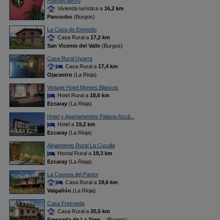
Puentecuervo
Vivienda turística a
16,2 km
Pancorbo
(Burgos)
La Casa de Enmedio
Casa Rural a
17,2 km
San Vicente del Valle
(Burgos)
Casa Rural Uyarra
Casa Rural a
17,4 km
Ojacastro
(La Rioja)
Vintage Hotel Montes Blancos
Hotel Rural a
18,6 km
Ezcaray
(La Rioja)
Hotel y Apartamentos Palacio Azcá...
Hotel a
19,2 km
Ezcaray
(La Rioja)
Alojamiento Rural La Cuculla
Hostal Rural a
19,3 km
Ezcaray
(La Rioja)
La Casona del Pastor
Casa Rural a
19,6 km
Valgañón
(La Rioja)
Casa Fresneda
Casa Rural a
20,5 km
Fresneda de La Sierr
... (Burgos)