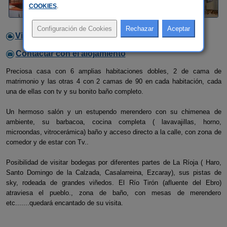
COOKIES
.
Video
Contactar con el alojamiento
Preciosa casa con 6 amplias habitaciones dobles, 2 de cama de
matrimonio y las otras 4 con 2 camas de 90 en cada habitación, cada
una de ellas con tv y su bonito baño completo.
Un hermoso salón y un estupendo merendero con su chimenea de
ambiente, su barbacoa, cocina completa ( lavavajillas, horno,
microondas, vitrocerámica) baño y acceso directo a la calle, con zona de
comedor y de estar con Tv..
Posibilidad de visitar bodegas por diferentes partes de La Ríoja ( Haro,
Santo Domingo de la Calzada, Casalarreina, Ezcaray), sus pistas de
sky, rodeada de grandes viñedos. El Río Tirón (afluente del Ebro)
atraviesa el pueblo., zona de baño, con mesas de merendero
etc.......quedará encantado de su visita.