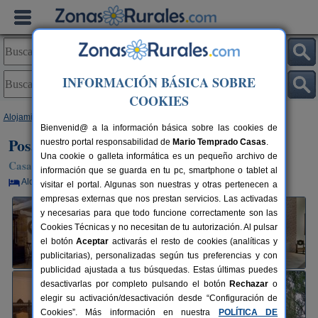
INFORMACIÓN BÁSICA SOBRE
COOKIES
Alojamientos
>
La Rioja
>
Sajazarra
> Posada de Sajazarra
Bienvenid@ a la información básica sobre las cookies de
Posada de Sajazarra
nuestro portal responsabilidad de
Mario Temprado Casas
.
Una cookie o galleta informática es un pequeño archivo de
Casa Rural en Sajazarra (La Rioja)
información que se guarda en tu pc, smartphone o tablet al
Alquiler por habitaciones
16+6 plazas
45 km de Logroño
visitar el portal. Algunas son nuestras y otras pertenecen a
empresas externas que nos prestan servicios. Las activadas
y necesarias para que todo funcione correctamente son las
Cookies Técnicas y no necesitan de tu autorización. Al pulsar
el botón
Aceptar
activarás el resto de cookies (analíticas y
publicitarias), personalizadas según tus preferencias y con
publicidad ajustada a tus búsquedas. Estas últimas puedes
desactivarlas por completo pulsando el botón
Rechazar
o
elegir su activación/desactivación desde “Configuración de
Cookies”. Más información en nuestra
POLÍTICA DE