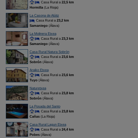
Casa Rural a
22,5 km
Hormilla
(La Rioja)
La Casona de Alútiz
Casa Rural a
23,2 km
Samaniego
(Álava)
La Molinera Etxea
Casa Rural a
23,3 km
Samaniego
(Álava)
Casa Rural Natura Sobrón
Casa Rural a
23,6 km
Sobrón
(Álava)
Araiko Etxea
Casa Rural a
23,6 km
Tuyo
(Álava)
Naturetxea
Casa Rural a
23,8 km
Sobrón
(Álava)
La Posada del Santo
Casa Rural a
23,8 km
Cañas
(La Rioja)
Casa Rural Lagun Etxea
Casa Rural a
24,4 km
Pobes
(Álava)