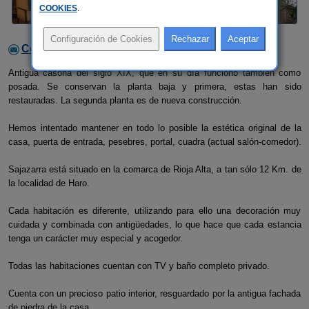
COOKIES
.
Contactar con el alojamiento
Antigua casona del siglo XIX, que en su día funcionó también como
posada. Se conservan la planta baja y primera, estas han sido
restauradas. La segunda planta es de nueva construcción.
Hemos intentado mantener en todo lo posible la estética original de la
casa, puerta de entrada, pesebres, portal, cuadra (actual salón-comedor).
Sajazarra está situado en la comarca de Rioja Alta, a tan sólo 12 Km. de
la localidad de Haro.
Cada habitación es diferente, utilizando para ello una decoración muy
cuidada y combinada con antigüedades, lo que hace que cada estancia
tenga un carácter muy especial y acogedor.
Todas las habitaciones cuentan con TV y baño completo privado.
Cuenta con un precioso patio interior, resguardado por la antigua fachada
de piedra de la casa.