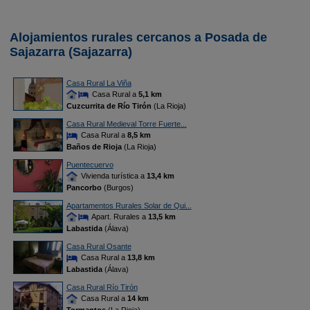
Alojamientos rurales cercanos a Posada de
Sajazarra (Sajazarra)
Casa Rural La Viña
Casa Rural a
5,1 km
Cuzcurrita de Río Tirón
(La Rioja)
Casa Rural Medieval Torre Fuerte...
Casa Rural a
8,5 km
Baños de Rioja
(La Rioja)
Puentecuervo
Vivienda turística a
13,4 km
Pancorbo
(Burgos)
Apartamentos Rurales Solar de Qui...
Apart. Rurales a
13,5 km
Labastida
(Álava)
Casa Rural Osante
Casa Rural a
13,8 km
Labastida
(Álava)
Casa Rural Río Tirón
Casa Rural a
14 km