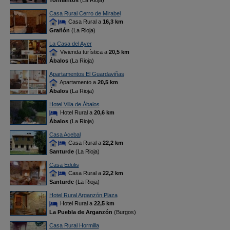
Tormantos
(La Rioja)
Casa Rural Cerro de Mirabel
Casa Rural a
16,3 km
Grañón
(La Rioja)
La Casa del Ayer
Vivienda turística a
20,5 km
Ábalos
(La Rioja)
Apartamentos El Guardaviñas
Apartamento a
20,5 km
Ábalos
(La Rioja)
Hotel Villa de Ábalos
Hotel Rural a
20,6 km
Ábalos
(La Rioja)
Casa Acebal
Casa Rural a
22,2 km
Santurde
(La Rioja)
Casa Edulis
Casa Rural a
22,2 km
Santurde
(La Rioja)
Hotel Rural Arganzón Plaza
Hotel Rural a
22,5 km
La Puebla de Arganzón
(Burgos)
Casa Rural Hormilla