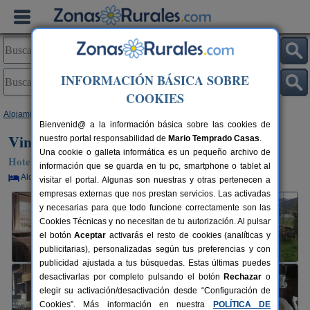
INFORMACIÓN BÁSICA SOBRE
COOKIES
Alojamientos
>
La Rioja
>
Ezcaray
> Vintage Hotel Montes Blancos
Bienvenid@ a la información básica sobre las cookies de
Vintage Hotel Montes Blancos
nuestro portal responsabilidad de
Mario Temprado Casas
.
Una cookie o galleta informática es un pequeño archivo de
Hotel Rural en Ezcaray (La Rioja)
información que se guarda en tu pc, smartphone o tablet al
Alquiler por habitaciones
61 plazas
45 km de Logroño
visitar el portal. Algunas son nuestras y otras pertenecen a
empresas externas que nos prestan servicios. Las activadas
y necesarias para que todo funcione correctamente son las
Cookies Técnicas y no necesitan de tu autorización. Al pulsar
el botón
Aceptar
activarás el resto de cookies (analíticas y
publicitarias), personalizadas según tus preferencias y con
publicidad ajustada a tus búsquedas. Estas últimas puedes
desactivarlas por completo pulsando el botón
Rechazar
o
elegir su activación/desactivación desde “Configuración de
Cookies”. Más información en nuestra
POLÍTICA DE