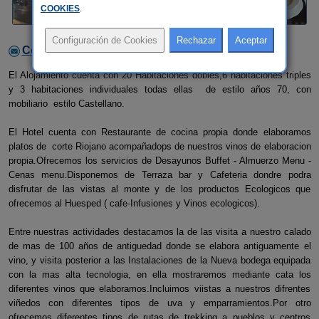
COOKIES
.
Contactar con el alojamiento
El Alojamiento cuenta con 20 Habitaciones dobles,6 habitaciones triples
y 3 habitaciones individuales todas ellas de estilo años 70, con
mobiliario estilo Castellano.
El Hotel cuenta con Restaurante de cocina propia donde elaboramos
platos de corte Riojano acompañadops de nuestros vinos de elaboracion
propia.Ofrecemos los servicios de Desayunos Buffet - Almuerzo Menu -
Cenas menu.Disponemos de Terraza bar y Cafeteria dondre podra
disfrutar de las vistas al monte y de los productos Ecologicos que
ofrecemos al Huesped ( cafe-Infusiones y Vinos ecologicos).
Entre nuestras actividades destacamos la de las visita a nuestro calado
de mas de 100 años de antiguedad donde se elabora antiguamente el
vino, y visita posterior a las Instalaciones de la Nueva bodega equipada
con la mas alta tecnologia, en ella mostraremos mediante cata los
diferentes vinos que elaboramos.Incluimos viistas a nuestros difrentes
viñedos con diferentes tipos de uva y emparramientos.Por otro
ofrecemos diferentes tipos de rutas de trekking a pueblos y centros