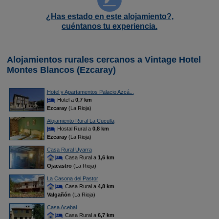
¿Has estado en este alojamiento?,
cuéntanos tu experiencia.
Alojamientos rurales cercanos a Vintage Hotel
Montes Blancos (Ezcaray)
Hotel y Apartamentos Palacio Azcá...
Hotel a
0,7 km
Ezcaray
(La Rioja)
Alojamiento Rural La Cuculla
Hostal Rural a
0,8 km
Ezcaray
(La Rioja)
Casa Rural Uyarra
Casa Rural a
1,6 km
Ojacastro
(La Rioja)
La Casona del Pastor
Casa Rural a
4,8 km
Valgañón
(La Rioja)
Casa Acebal
Casa Rural a
6,7 km