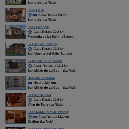
Santurde
(La Rioja)
Casa Edulis
Casa Rural a
6,8 km
Santurde
(La Rioja)
Casa Fresneda
Casa Rural a
10,2 km
Fresneda de La Sierr
... (Burgos)
La Casa de Enmedio
Casa Rural a
12,2 km
San Vicente del Valle
(Burgos)
La Morada de San Millán
Apart. Rurales a
12,3 km
San Millán de La Cog
... (La Rioja)
Hostería San Millán
Hotel a
12,4 km
San Millán de La Cog
... (La Rioja)
La Casa de Villar
Casa Rural a
12,9 km
Villar de Torre
(La Rioja)
Casa Rural Cerro de Mirabel
Casa Rural a
13,1 km
Grañón
(La Rioja)