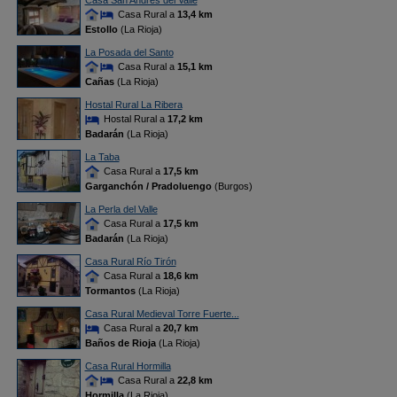
Casa San Andrés del Valle
Casa Rural a
13,4 km
Estollo
(La Rioja)
La Posada del Santo
Casa Rural a
15,1 km
Cañas
(La Rioja)
Hostal Rural La Ribera
Hostal Rural a
17,2 km
Badarán
(La Rioja)
La Taba
Casa Rural a
17,5 km
Garganchón / Pradoluengo
(Burgos)
La Perla del Valle
Casa Rural a
17,5 km
Badarán
(La Rioja)
Casa Rural Río Tirón
Casa Rural a
18,6 km
Tormantos
(La Rioja)
Casa Rural Medieval Torre Fuerte...
Casa Rural a
20,7 km
Baños de Rioja
(La Rioja)
Casa Rural Hormilla
Casa Rural a
22,8 km
Hormilla
(La Rioja)